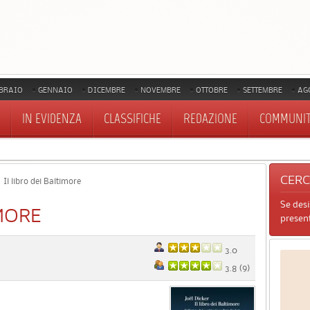
BRAIO
GENNAIO
DICEMBRE
NOVEMBRE
OTTOBRE
SETTEMBRE
AG
IN EVIDENZA
CLASSIFICHE
REDAZIONE
COMMUNI
CER
Il libro dei Baltimore
Se des
IMORE
present
3.0
3.8
(
9
)