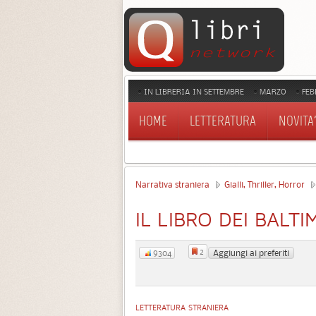
IN LIBRERIA IN SETTEMBRE
MARZO
FEB
HOME
LETTERATURA
NOVITA'
Narrativa straniera
Gialli, Thriller, Horror
IL LIBRO DEI BALT
2
Aggiungi ai preferiti
9304
LETTERATURA STRANIERA