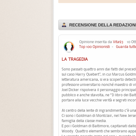
RECENSIONE DELLA REDAZIONE
Opinione inserita da
Vita93
10 Ott
Top 100 Opinionisti
-
Guarda tutte
LA TRAGEDIA
Sono passati quattro anni dai fatti del prece
sul caso Harry Quebert”, in cui Marcus Goldm
letteratura americana, si era scoperto detect
professore universitario nonché maestro di vi
Joel Dicker rispolvera il personaggio principa
pubblico e anche stavolta, ne “Il libro dei Ba
portare alla luce vecchie verità e segreti incon
Al centro della lente di ingrandimento c’è un
Ci sono i Goldman di Montclair, nel New Jersey
famiglia della classe media.
E poi i Goldman di Baltimore, capitanati dallo 
Woody. Quattro elementi che sembrano apparten