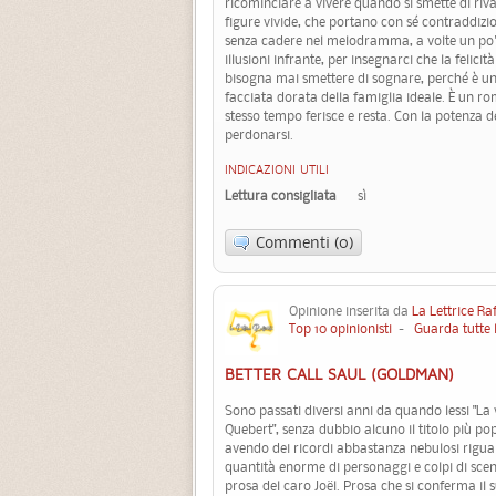
ricominciare a vivere quando si smette di riv
figure vivide, che portano con sé contraddizio
senza cadere nel melodramma, a volte un po' 
illusioni infrante, per insegnarci che la felici
bisogna mai smettere di sognare, perché è una 
facciata dorata della famiglia ideale. È un ro
stesso tempo ferisce e resta. Con la potenza 
perdonarsi.
INDICAZIONI UTILI
Lettura consigliata
sì
Commenti (0)
Opinione inserita da
La Lettrice Ra
Top 10 opinionisti
-
Guarda tutte 
BETTER CALL SAUL (GOLDMAN)
Sono passati diversi anni da quando lessi "La 
Quebert", senza dubbio alcuno il titolo più pop
avendo dei ricordi abbastanza nebulosi rigua
quantità enorme di personaggi e colpi di sce
prosa del caro Joël. Prosa che si conferma il s