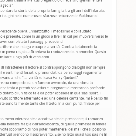
o zio Saul chiama Marcus pregandolo di recarsi urgentemente a
ragedia”.
ontare la storia della propria famiglia tra gli anni dell’infanzia,
n i cugini nelle numerose e sfarzose residenze dei Goldman di
 precedente opera. Innanzitutto il medesimo e collaudato
o e presente, come in un gioco a livelli in cui per muoversi verso le
o aver completato i passaggi precedenti.
scrittore che indaga e scopre la verità. Cambia totalmente la
o in piena regola, affrontava la risoluzione di un omicidio. Questo
iliare lunga più di venti anni.
i intrattenere il lettore si contrappongono dialoghi non sempre
oni e sentimenti forzati o pronunciati da personaggi vagamente
iggevano anche “La verità sul caso Harry Quebert”.
re, sia composto da un famoso avvocato, da una stimata
iene testa a presidi scolastici e insegnanti dimostrando profonde
o dotato di un fisico tale da poter eccellere in qualsiasi sport, i
nuto scrittore affermato e ad una celebre cantante, mi è parso fin
te sono talmente tante che il testo, in alcuni punti, finisce per
reccio meno interessante e accattivante del precedente, il romanzo
lla bellezza fragile dell’adolescenza, di quelle promesse di tenera
a volte scopriamo di non poter mantenere, dei mali che si possono
otterfugi prendono il sopravvento. E se ho letto quasi 600 pagine in