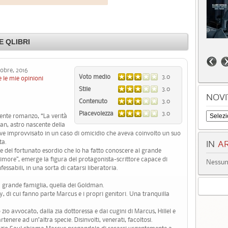
 QLIBRI
obre, 2016
Voto medio
3.0
 le mie opinioni
Stile
3.0
NOVI
Contenuto
3.0
Piacevolezza
3.0
dente romanzo, “La verità
an, astro nascente della
ive improvvisato in un caso di omicidio che aveva coinvolto un suo
ta.
IN
AR
le del fortunato esordio che lo ha fatto conoscere al grande
ltimore”, emerge la figura del protagonista-scrittore capace di
Nessun 
fessabili, in una sorta di catarsi liberatoria.
a grande famiglia, quella dei Goldman.
, di cui fanno parte Marcus e i propri genitori. Una tranquilla
zio avvocato, dalla zia dottoressa e dai cugini di Marcus, Hillel e
ere ad un’altra specie. Disinvolti, venerati, facoltosi.