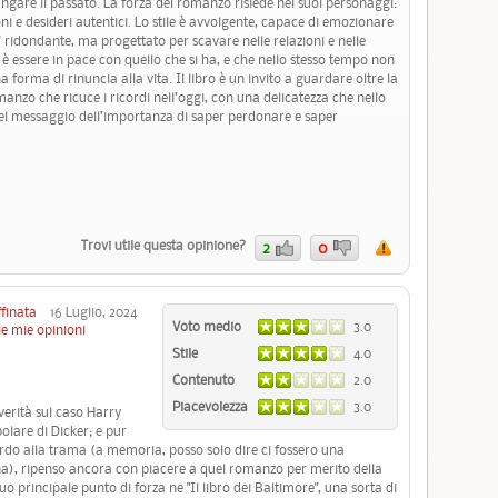
angare il passato. La forza del romanzo risiede nei suoi personaggi:
ni e desideri autentici. Lo stile è avvolgente, capace di emozionare
ridondante, ma progettato per scavare nelle relazioni e nelle
tà è essere in pace con quello che si ha, e che nello stesso tempo non
forma di rinuncia alla vita. Il libro è un invito a guardare oltre la
manzo che ricuce i ricordi nell’oggi, con una delicatezza che nello
del messaggio dell’importanza di saper perdonare e saper
Trovi utile questa opinione?
2
0
ffinata
16 Luglio, 2024
Voto medio
3.0
le mie opinioni
Stile
4.0
Contenuto
2.0
Piacevolezza
3.0
verità sul caso Harry
olare di Dicker; e pur
rdo alla trama (a memoria, posso solo dire ci fossero una
na), ripenso ancora con piacere a quel romanzo per merito della
uo principale punto di forza ne "Il libro dei Baltimore", una sorta di