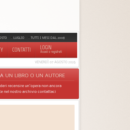
OSTO
LUGLIO
TUTTI I MESI DAL 2008
LOGIN
TY
CONTATTI
Accedi o registrati
VENERDÌ 07 AGOSTO 2026
CA
UN LIBRO O UN AUTORE
ideri recensire un'opera non ancora
e nel nostro archivio contattaci