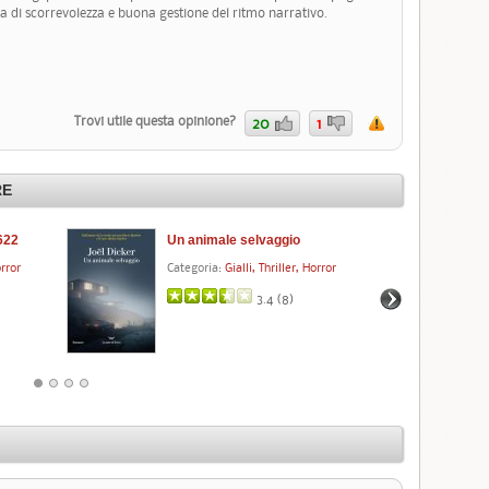
a di scorrevolezza e buona gestione del ritmo narrativo.
Trovi utile questa opinione?
20
1
RE
622
Un animale selvaggio
La
orror
Categoria:
Gialli, Thriller, Horror
Cat
3.4 (
8
)