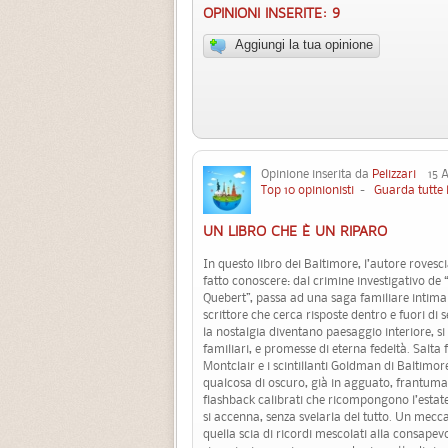
OPINIONI INSERITE: 9
Aggiungi la tua opinione
Opinione inserita da
Pelizzari
15 Ag
Top 10 opinionisti
-
Guarda tutte 
UN LIBRO CHE È UN RIPARO
In questo libro dei Baltimore, l’autore rovescia
fatto conoscere: dal crimine investigativo de 
Quebert”, passa ad una saga familiare intim
scrittore che cerca risposte dentro e fuori di 
la nostalgia diventano paesaggio interiore, si 
familiari, e promesse di eterna fedeltà. Salta
Montclair e i scintillanti Goldman di Baltimore
qualcosa di oscuro, già in agguato, frantuma 
flashback calibrati che ricompongono l’estate
si accenna, senza svelarla del tutto. Un mecca
quella scia di ricordi mescolati alla consape