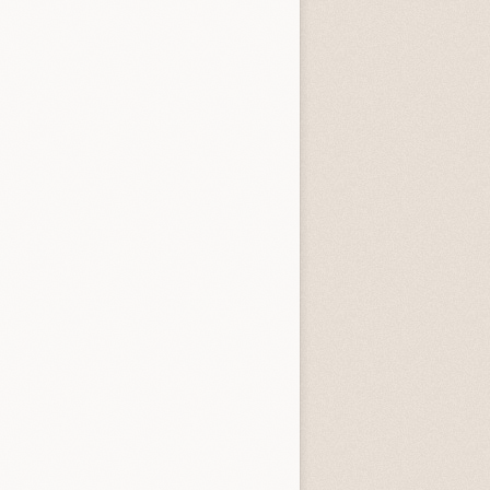
 verità sul caso Harry Quebert
La scomparsa di Stephanie
Mailer
egoria:
Gialli, Thriller, Horror
Categoria:
Gialli, Thriller, Horror
3.3
4.5
3.8 (
56
)
4.0 (
8
)