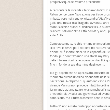
prequel/sequel del volume precedente.
A raccontare la vicenda ritroviamo infatti lo
Raton per cercare l'ispirazione per il suo pr
imbatte però nella sua ex Alexandra "Alex" Ne
galla una misteriosa Tragedia avvenuta anni p
Marcus decide quindi di dedicare il suo nuov
residenti nell'omonima città del Maryland), par
e zia Anita.
Come accennato, lo stile rimane un important
scorrevole, senza però scadere nel raffazzon
azione. Mi è inoltre piaciuta la capacità di Dick
fondo, pur non trattando una storia mystery 
delle informazioni (e recupera con facilità qu
fino in fondo la sua disamina degli eventi.
Tra gli aspetti che ho apprezzato, mi sento di
momento diventi un filino ridondante nella su
narrazione. A dispetto di quanto indicato all'ini
vicende Marcus non procede infatti in ordine
(arrivando ad analizzare le dinamiche all'inte
aneddoti relativi alla sua giovinezza ed eventi
confusione, ma il tutto trasmette bene la sen
Tutto ciò non è stato purtroppo abbastanza a p