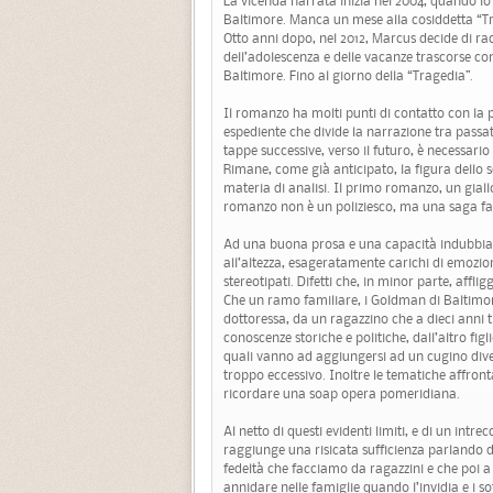
La vicenda narrata inizia nel 2004, quando l
Baltimore. Manca un mese alla cosiddetta “T
Otto anni dopo, nel 2012, Marcus decide di racc
dell’adolescenza e delle vacanze trascorse co
Baltimore. Fino al giorno della “Tragedia”.
Il romanzo ha molti punti di contatto con la
espediente che divide la narrazione tra passat
tappe successive, verso il futuro, è necessari
Rimane, come già anticipato, la figura dello 
materia di analisi. Il primo romanzo, un giall
romanzo non è un poliziesco, ma una saga fam
Ad una buona prosa e una capacità indubbia d
all’altezza, esageratamente carichi di emozi
stereotipati. Difetti che, in minor parte, affl
Che un ramo familiare, i Goldman di Baltimo
dottoressa, da un ragazzino che a dieci anni t
conoscenze storiche e politiche, dall’altro figli
quali vanno ad aggiungersi ad un cugino dive
troppo eccessivo. Inoltre le tematiche affronta
ricordare una soap opera pomeridiana.
Al netto di questi evidenti limiti, e di un int
raggiunge una risicata sufficienza parlando de
fedeltà che facciamo da ragazzini e che poi 
annidare nelle famiglie quando l’invidia e i s