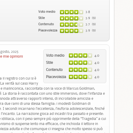
Voto medio
3.8
Stile
3.9 (9)
Contenuto
3.7 (9)
Piacevolezza
3.9 (9)
osto, 2025
Voto medio
4.0
le mie opinioni
Stile
4.0
Contenuto
4.0
Piacevolezza
4.0
 il registro con cui si è
“La verità sul caso Harry
a e malinconica, raccontata con la voce di Marcus Goldman,
sé. La storia è raccontata con uno stile immersivo, dove l’infanzia e
snoda attraverso rapporti intensi, di incrollabile amicizia e
 fra due rami di una stessa famiglia: i modesti Goldman di
. I secondi incarnano l’eccellenza, l’euforia adolescenziale, finché
l’incanto. La narrazione gioca ad incastri tra passato e presente:
 idilliaca, con il peso sempre più opprimente della “Tragedia” a cui
nismo di suspense lento ma efficace, che inchioda il lettore in
volezza adulta e che comunque ci insegna che molto spesso si può