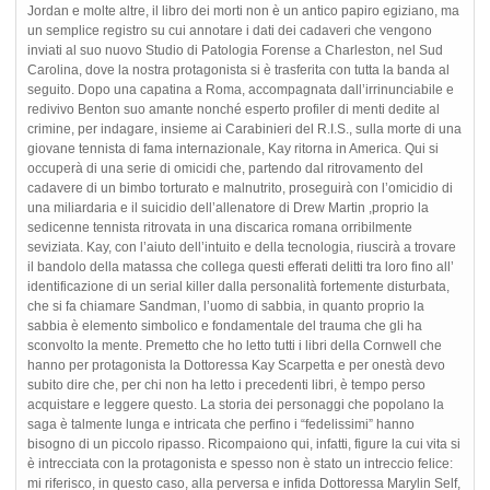
Jordan e molte altre, il libro dei morti non è un antico papiro egiziano, ma
un semplice registro su cui annotare i dati dei cadaveri che vengono
inviati al suo nuovo Studio di Patologia Forense a Charleston, nel Sud
Carolina, dove la nostra protagonista si è trasferita con tutta la banda al
seguito. Dopo una capatina a Roma, accompagnata dall’irrinunciabile e
redivivo Benton suo amante nonché esperto profiler di menti dedite al
crimine, per indagare, insieme ai Carabinieri del R.I.S., sulla morte di una
giovane tennista di fama internazionale, Kay ritorna in America. Qui si
occuperà di una serie di omicidi che, partendo dal ritrovamento del
cadavere di un bimbo torturato e malnutrito, proseguirà con l’omicidio di
una miliardaria e il suicidio dell’allenatore di Drew Martin ,proprio la
sedicenne tennista ritrovata in una discarica romana orribilmente
seviziata. Kay, con l’aiuto dell’intuito e della tecnologia, riuscirà a trovare
il bandolo della matassa che collega questi efferati delitti tra loro fino all’
identificazione di un serial killer dalla personalità fortemente disturbata,
che si fa chiamare Sandman, l’uomo di sabbia, in quanto proprio la
sabbia è elemento simbolico e fondamentale del trauma che gli ha
sconvolto la mente. Premetto che ho letto tutti i libri della Cornwell che
hanno per protagonista la Dottoressa Kay Scarpetta e per onestà devo
subito dire che, per chi non ha letto i precedenti libri, è tempo perso
acquistare e leggere questo. La storia dei personaggi che popolano la
saga è talmente lunga e intricata che perfino i “fedelissimi” hanno
bisogno di un piccolo ripasso. Ricompaiono qui, infatti, figure la cui vita si
è intrecciata con la protagonista e spesso non è stato un intreccio felice:
mi riferisco, in questo caso, alla perversa e infida Dottoressa Marylin Self,