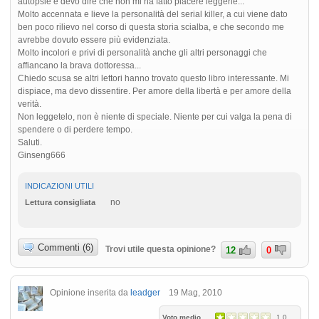
autopsie e devo dire che non mi ha fatto piacere leggerle...
Molto accennata e lieve la personalità del serial killer, a cui viene dato
ben poco rilievo nel corso di questa storia scialba, e che secondo me
avrebbe dovuto essere più evidenziata.
Molto incolori e privi di personalità anche gli altri personaggi che
affiancano la brava dottoressa...
Chiedo scusa se altri lettori hanno trovato questo libro interessante. Mi
dispiace, ma devo dissentire. Per amore della libertà e per amore della
verità.
Non leggetelo, non è niente di speciale. Niente per cui valga la pena di
spendere o di perdere tempo.
Saluti.
Ginseng666
INDICAZIONI UTILI
no
Lettura consigliata
Commenti (6)
Trovi utile questa opinione?
12
0
Opinione inserita da
leadger
19 Mag, 2010
Voto medio
1.0