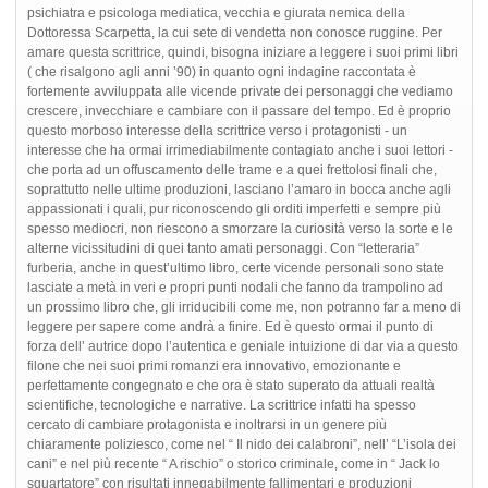
psichiatra e psicologa mediatica, vecchia e giurata nemica della
Dottoressa Scarpetta, la cui sete di vendetta non conosce ruggine. Per
amare questa scrittrice, quindi, bisogna iniziare a leggere i suoi primi libri
( che risalgono agli anni ’90) in quanto ogni indagine raccontata è
fortemente avviluppata alle vicende private dei personaggi che vediamo
crescere, invecchiare e cambiare con il passare del tempo. Ed è proprio
questo morboso interesse della scrittrice verso i protagonisti - un
interesse che ha ormai irrimediabilmente contagiato anche i suoi lettori -
che porta ad un offuscamento delle trame e a quei frettolosi finali che,
soprattutto nelle ultime produzioni, lasciano l’amaro in bocca anche agli
appassionati i quali, pur riconoscendo gli orditi imperfetti e sempre più
spesso mediocri, non riescono a smorzare la curiosità verso la sorte e le
alterne vicissitudini di quei tanto amati personaggi. Con “letteraria”
furberia, anche in quest’ultimo libro, certe vicende personali sono state
lasciate a metà in veri e propri punti nodali che fanno da trampolino ad
un prossimo libro che, gli irriducibili come me, non potranno far a meno di
leggere per sapere come andrà a finire. Ed è questo ormai il punto di
forza dell’ autrice dopo l’autentica e geniale intuizione di dar via a questo
filone che nei suoi primi romanzi era innovativo, emozionante e
perfettamente congegnato e che ora è stato superato da attuali realtà
scientifiche, tecnologiche e narrative. La scrittrice infatti ha spesso
cercato di cambiare protagonista e inoltrarsi in un genere più
chiaramente poliziesco, come nel “ Il nido dei calabroni”, nell’ “L’isola dei
cani” e nel più recente “ A rischio” o storico criminale, come in “ Jack lo
squartatore” con risultati innegabilmente fallimentari e produzioni