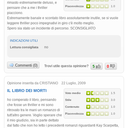
rimasto estremamente deluso, e
Piacevolezza
1.0
pensare che a me i thriller
piacciono.
Estremamente banale e scontato libro assolutamente inutile, se si vuole
leggere thriller poco impegnativi in giro c'è molto meglio.
Spero sia stato un incidente di percorso. SCONSIGLIATO
INDICAZIONI UTILI
no
Lettura consigliata
Commenti (0)
Trovi utile questa opinione?
5
0
Opinione inserita da CRISTIANO 22 Luglio, 2009
IL LIBRO DEI MORTI
Voto medio
1.5
ho comperato il libro, pensando
Stile
3.0
che fosse un thriller e mi sono
Contenuto
1.0
ritrovato tra le mani un romanzo di
Piacevolezza
1.0
tutt'altro genere. Voglio sperare che
il mio giudizio, sia in parte dettato
dal fatto che non ho letto i precedenti romanzi riguardanti Kay Scarpetta,