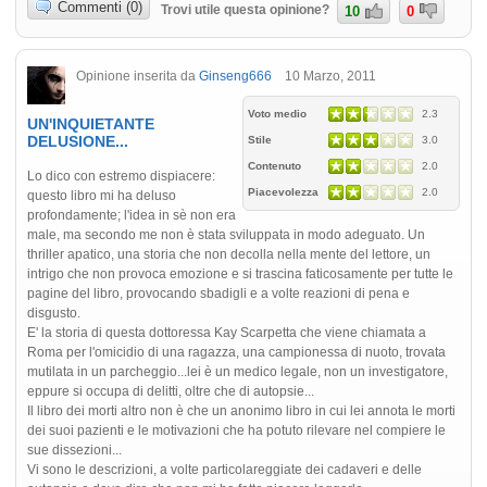
Commenti (0)
Trovi utile questa opinione?
10
0
Opinione inserita da
Ginseng666
10 Marzo, 2011
Voto medio
2.3
UN'INQUIETANTE
DELUSIONE...
Stile
3.0
Contenuto
2.0
Lo dico con estremo dispiacere:
Piacevolezza
2.0
questo libro mi ha deluso
profondamente; l'idea in sè non era
male, ma secondo me non è stata sviluppata in modo adeguato. Un
thriller apatico, una storia che non decolla nella mente del lettore, un
intrigo che non provoca emozione e si trascina faticosamente per tutte le
pagine del libro, provocando sbadigli e a volte reazioni di pena e
disgusto.
E' la storia di questa dottoressa Kay Scarpetta che viene chiamata a
Roma per l'omicidio di una ragazza, una campionessa di nuoto, trovata
mutilata in un parcheggio...lei è un medico legale, non un investigatore,
eppure si occupa di delitti, oltre che di autopsie...
Il libro dei morti altro non è che un anonimo libro in cui lei annota le morti
dei suoi pazienti e le motivazioni che ha potuto rilevare nel compiere le
sue dissezioni...
Vi sono le descrizioni, a volte particolareggiate dei cadaveri e delle