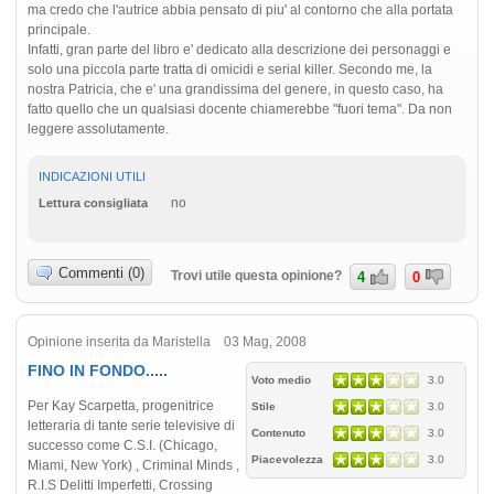
ma credo che l'autrice abbia pensato di piu' al contorno che alla portata
principale.
Infatti, gran parte del libro e' dedicato alla descrizione dei personaggi e
solo una piccola parte tratta di omicidi e serial killer. Secondo me, la
nostra Patricia, che e' una grandissima del genere, in questo caso, ha
fatto quello che un qualsiasi docente chiamerebbe "fuori tema". Da non
leggere assolutamente.
INDICAZIONI UTILI
no
Lettura consigliata
Commenti (0)
Trovi utile questa opinione?
4
0
Opinione inserita da Maristella 03 Mag, 2008
FINO IN FONDO.....
Voto medio
3.0
Per Kay Scarpetta, progenitrice
Stile
3.0
letteraria di tante serie televisive di
Contenuto
3.0
successo come C.S.I. (Chicago,
Piacevolezza
3.0
Miami, New York) , Criminal Minds ,
R.I.S Delitti Imperfetti, Crossing