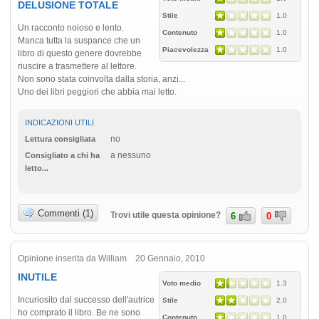
DELUSIONE TOTALE
Stile
1.0
Un racconto noioso e lento.
Contenuto
1.0
Manca tutta la suspance che un
Piacevolezza
1.0
libro di questo genere dovrebbe
riuscire a trasmettere al lettore.
Non sono stata coinvolta dalla storia, anzi...
Uno dei libri peggiori che abbia mai letto.
INDICAZIONI UTILI
no
Lettura consigliata
a nessuno
Consigliato a chi ha
letto...
Commenti (1)
Trovi utile questa opinione?
6
0
Opinione inserita da William 20 Gennaio, 2010
INUTILE
Voto medio
1.3
Incuriosito dal successo dell'autrice
Stile
2.0
ho comprato il libro. Be ne sono
Contenuto
1.0