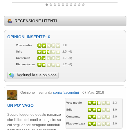
RECENSIONE UTENTI
OPINIONI INSERITE: 6
Voto medio
1.9
Stile
2.5 (6)
Contenuto
1.7 (6)
Piacevolezza
1.7 (6)
Aggiungi la tua opinione
Opinione inserita da
sonia fascendini
07 Mag, 2019
Voto medio
2.3
UN PO' VAGO
Stile
3.0
Scopro leggendo questo romanzo
Contenuto
2.0
che il libro dei morti è il registro su
Piacevolezza
2.0
cui negli obitori vengono annotati i