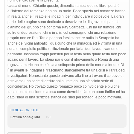
nomi dei cadaveri e la presunta
causa di morte. Chiarito questo, dimentichiamoci questo libro, perché
all'interno del romanzo non ha un ruolo. Poco spazio nel romanzo hanno
in realtà anche il reato e le indagini per individuare il colpevole. La gran
parte delle pagine sono dedicate a descrivere le disgrazie e i patemi
d'animo del gruppo che contorna Kay Scarpetta. Chi ha un tumore, chi
soffre di depressione, chi è in crisi col compagno, chi una relazione
proprio non ce l'ha. Tanto per non farsi mancare nulla la Scarpetta ha
anche dei vicini antipatici, qualcuno che la minaccia ed è vittima in una
sorta di complotto politico.istituzionale per farla fuori lavorativamente
parlando. Insomma troppi pensieri per la testa nella quale resta ben poco
spazio per il lavoro. La storia parte con il ritrovamento a Roma di una
ragazza americana che è stata sottoposta prima della morte a torture. Di
lì in avanti le indagini si trascinano stancamente tra una crisi e l'altra degli
investigatori. Nonostante questo arrivano alla fine a trovare il colpevole,
attraverso una serie di deduzioni aiutate da una sfacciata serie di
coincidenze. Ho trovato questo romanzo poco coinvolgente e più che
trasmettermi tensione e attesa come dovrebbe fare un buon thriller mi ha
dato l'idea di una scrittrice stanca dei suoi personaggi e poco motivata.
INDICAZIONI UTILI
no
Lettura consigliata