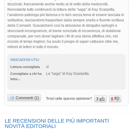
dozzinali, francamente anche molto al di sotto della mediocrità.
Nonostante tutto continuerò la lettura della “saga” di Kay Scarpetta,
l’anatomo-patologa più famosa e lo farò senza tema di essere lasciata in
solitudine, lasciandomi trasportare dalla sempre snella e fluente scrittura
della Cornwell. Scavalcherò così la delusione di sbrigativi epiloghi e
sboccianti incongruenze, di trame screziate di incoerenza, di dubbiose
comparsate, per non dover tagliare i fili di una storia affettiva che, nel
ricordo di tempi migliori, ha avuto il pregio di saper catturare oltre me,
milioni di lettori in tutto il mondo.
INDICAZIONI UTILI
sì
Lettura consigliata
La "saga" di Kay Scarpetta.
Consigliato a chi ha
letto...
Commenti (1)
Trovi utile questa opinione?
3
0
LE RECENSIONI DELLE PIÙ IMPORTANTI
NOVITÀ EDITORIALI