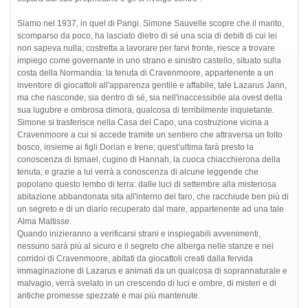
Siamo nel 1937, in quel di Parigi. Simone Sauvelle scopre che il marito,
scomparso da poco, ha lasciato dietro di sé una scia di debiti di cui lei
non sapeva nulla; costretta a lavorare per farvi fronte, riesce a trovare
impiego come governante in uno strano e sinistro castello, situato sulla
costa della Normandia: la tenuta di Cravenmoore, appartenente a un
inventore di giocattoli all'apparenza gentile e affabile, tale Lazarus Jann,
ma che nasconde, sia dentro di sé, sia nell'inaccessibile ala ovest della
sua lugubre e ombrosa dimora, qualcosa di terribilmente inquietante.
Simone si trasferisce nella Casa del Capo, una costruzione vicina a
Cravenmoore a cui si accede tramite un sentiero che attraversa un folto
bosco, insieme ai figli Dorian e Irene; quest’ultima farà presto la
conoscenza di Ismael, cugino di Hannah, la cuoca chiacchierona della
tenuta, e grazie a lui verrà a conoscenza di alcune leggende che
popolano questo lembo di terra: dalle luci di settembre alla misteriosa
abitazione abbandonata sita all'interno del faro, che racchiude ben più di
un segreto e di un diario recuperato dal mare, appartenente ad una tale
Alma Maltisse.
Quando inizieranno a verificarsi strani e inspiegabili avvenimenti,
nessuno sarà più al sicuro e il segreto che alberga nelle stanze e nei
corridoi di Cravenmoore, abitati da giocattoli creati dalla fervida
immaginazione di Lazarus e animati da un qualcosa di soprannaturale e
malvagio, verrà svelato in un crescendo di luci e ombre, di misteri e di
antiche promesse spezzate e mai più mantenute.