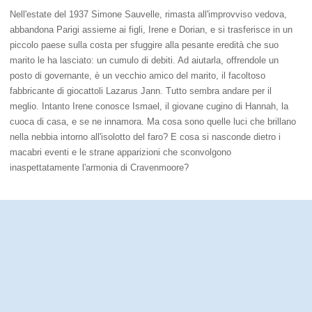
Nell'estate del 1937 Simone Sauvelle, rimasta all'improvviso vedova,
abbandona Parigi assieme ai figli, Irene e Dorian, e si trasferisce in un
piccolo paese sulla costa per sfuggire alla pesante eredità che suo
marito le ha lasciato: un cumulo di debiti. Ad aiutarla, offrendole un
posto di governante, è un vecchio amico del marito, il facoltoso
fabbricante di giocattoli Lazarus Jann. Tutto sembra andare per il
meglio. Intanto Irene conosce Ismael, il giovane cugino di Hannah, la
cuoca di casa, e se ne innamora. Ma cosa sono quelle luci che brillano
nella nebbia intorno all'isolotto del faro? E cosa si nasconde dietro i
macabri eventi e le strane apparizioni che sconvolgono
inaspettatamente l'armonia di Cravenmoore?