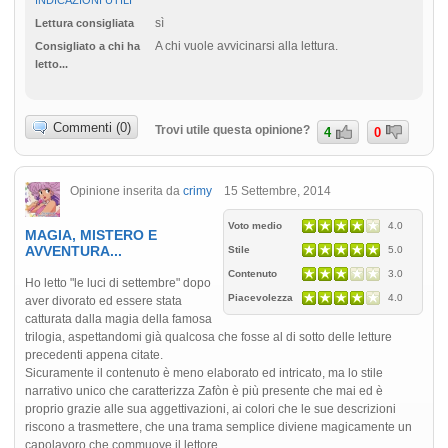
sì
Lettura consigliata
A chi vuole avvicinarsi alla lettura.
Consigliato a chi ha
letto...
Commenti (0)
Trovi utile questa opinione?
4
0
Opinione inserita da
crimy
15 Settembre, 2014
Voto medio
4.0
MAGIA, MISTERO E
AVVENTURA...
Stile
5.0
Contenuto
3.0
Ho letto "le luci di settembre" dopo
Piacevolezza
4.0
aver divorato ed essere stata
catturata dalla magia della famosa
trilogia, aspettandomi già qualcosa che fosse al di sotto delle letture
precedenti appena citate.
Sicuramente il contenuto è meno elaborato ed intricato, ma lo stile
narrativo unico che caratterizza Zafòn è più presente che mai ed è
proprio grazie alle sua aggettivazioni, ai colori che le sue descrizioni
riscono a trasmettere, che una trama semplice diviene magicamente un
capolavoro che commuove il lettore.