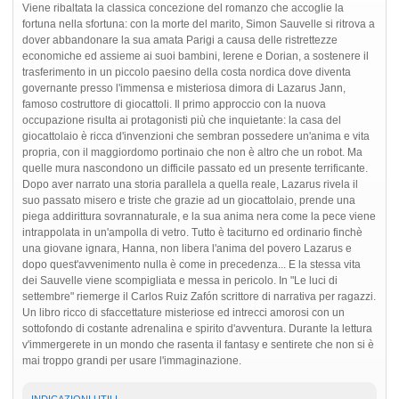
Viene ribaltata la classica concezione del romanzo che accoglie la
fortuna nella sfortuna: con la morte del marito, Simon Sauvelle si ritrova a
dover abbandonare la sua amata Parigi a causa delle ristrettezze
economiche ed assieme ai suoi bambini, Ierene e Dorian, a sostenere il
trasferimento in un piccolo paesino della costa nordica dove diventa
governante presso l'immensa e misteriosa dimora di Lazarus Jann,
famoso costruttore di giocattoli. Il primo approccio con la nuova
occupazione risulta ai protagonisti più che inquietante: la casa del
giocattolaio è ricca d'invenzioni che sembran possedere un'anima e vita
propria, con il maggiordomo portinaio che non è altro che un robot. Ma
quelle mura nascondono un difficile passato ed un presente terrificante.
Dopo aver narrato una storia parallela a quella reale, Lazarus rivela il
suo passato misero e triste che grazie ad un giocattolaio, prende una
piega addirittura sovrannaturale, e la sua anima nera come la pece viene
intrappolata in un'ampolla di vetro. Tutto è taciturno ed ordinario finchè
una giovane ignara, Hanna, non libera l'anima del povero Lazarus e
dopo quest'avvenimento nulla è come in precedenza... E la stessa vita
dei Sauvelle viene scompigliata e messa in pericolo. In "Le luci di
settembre" riemerge il Carlos Ruiz Zafón scrittore di narrativa per ragazzi.
Un libro ricco di sfaccettature misteriose ed intrecci amorosi con un
sottofondo di costante adrenalina e spirito d'avventura. Durante la lettura
v'immergerete in un mondo che rasenta il fantasy e sentirete che non si è
mai troppo grandi per usare l'immaginazione.
INDICAZIONI UTILI