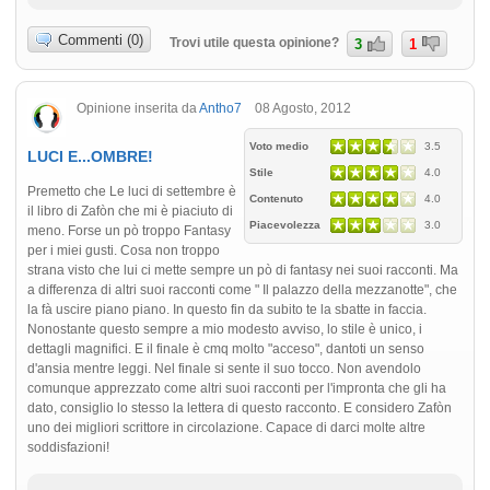
Commenti (0)
Trovi utile questa opinione?
3
1
Opinione inserita da
Antho7
08 Agosto, 2012
Voto medio
3.5
LUCI E...OMBRE!
Stile
4.0
Premetto che Le luci di settembre è
Contenuto
4.0
il libro di Zafòn che mi è piaciuto di
Piacevolezza
3.0
meno. Forse un pò troppo Fantasy
per i miei gusti. Cosa non troppo
strana visto che lui ci mette sempre un pò di fantasy nei suoi racconti. Ma
a differenza di altri suoi racconti come " Il palazzo della mezzanotte", che
la fà uscire piano piano. In questo fin da subito te la sbatte in faccia.
Nonostante questo sempre a mio modesto avviso, lo stile è unico, i
dettagli magnifici. E il finale è cmq molto "acceso", dantoti un senso
d'ansia mentre leggi. Nel finale si sente il suo tocco. Non avendolo
comunque apprezzato come altri suoi racconti per l'impronta che gli ha
dato, consiglio lo stesso la lettera di questo racconto. E considero Zafòn
uno dei migliori scrittore in circolazione. Capace di darci molte altre
soddisfazioni!