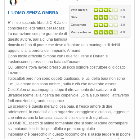
Voto medio
3.5
L'UOMO SENZA OMBRA
Stile
3.0
E' il mio secondo libro di C.R.Zafon
Contenuto
3.0
considerato letteratura per ragazzi.
Piacevolezza
4.0
La narrazione sempre gradevole di
questo autore, parla di una famiglia
rimasta orfana di padre che deve affrontare una montagna di debiti
agguiunti alla perdita del rimpianto Armand.
Dopo molte difficoltà Simone con i due figli Irene e Dorian si
trasferiscenei pressi di una baia sull'oceano.
Qui Simone trova lavoro presso un ricco signore costruttore di giocattoli :
Lazarus.
I giocattoli però non sono oggetti qualsiasi, le luci della baia non sono
luci , le ombre non sono ombre , nulla è ciò che dovrebbe essere.
Così Zafon ci accompagna , dopo il ritrovamento del cadavere di
un'adolescente, alla ricerca del colpelvole. Lo fa a suo modo , attraverso
forti emozioni e grande suspance-
Lo scenario è questa meravigliosa baia, il fresco amore di due
adolescenti, la curiosità di un ragazzino coraggioso e curioso, leggende
che infervorano la fantasia, racconti tristi e pieni di significati.
Le OMBRE, spettri di anime tormentate che si sono lasciate corrompere
scambiando loschi fini per affetto e premure gratuite.
Insomma c' è parecchio in questo rocconto che si lascia leggere in poche