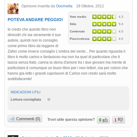
Opinione inserita da
Ooornella
28 Ottobre, 2012
Voto medio
4.3
POTEVA ANDARE PEGGIO!
Stile
5.0
Io credo che questo libro non
Contenuto
4.0
dimostri chi sia veramente il suo
Piacevolezza
4.0
autore, quindi non lo consiglio
come primo libro da leggere di
Zafon come invece consiglio L'ombra del vento... Per quanto riguarda il
libro è molto carino e fantasioso ma non ha quel di particolare che ti
lascia senza fiato, carina la storia d'amore tra i due giovani ma niente di
particolare.è comunque un buon libro per i neo-lettori..ma per coloro che
hanno gia letto i grandi capolavori di Carlos non credo sarà molto
soddisfacente!
INDICAZIONI UTILI
sì
Lettura consigliata
Commenti (0)
Trovi utile questa opinione?
0
1