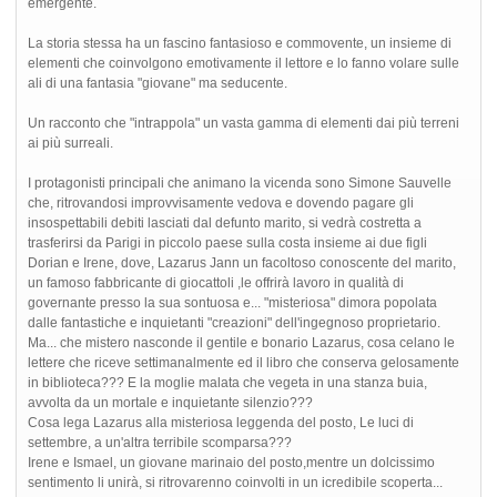
emergente.
La storia stessa ha un fascino fantasioso e commovente, un insieme di
elementi che coinvolgono emotivamente il lettore e lo fanno volare sulle
ali di una fantasia "giovane" ma seducente.
Un racconto che "intrappola" un vasta gamma di elementi dai più terreni
ai più surreali.
I protagonisti principali che animano la vicenda sono Simone Sauvelle
che, ritrovandosi improvvisamente vedova e dovendo pagare gli
insospettabili debiti lasciati dal defunto marito, si vedrà costretta a
trasferirsi da Parigi in piccolo paese sulla costa insieme ai due figli
Dorian e Irene, dove, Lazarus Jann un facoltoso conoscente del marito,
un famoso fabbricante di giocattoli ,le offrirà lavoro in qualità di
governante presso la sua sontuosa e... "misteriosa" dimora popolata
dalle fantastiche e inquietanti "creazioni" dell'ingegnoso proprietario.
Ma... che mistero nasconde il gentile e bonario Lazarus, cosa celano le
lettere che riceve settimanalmente ed il libro che conserva gelosamente
in biblioteca??? E la moglie malata che vegeta in una stanza buia,
avvolta da un mortale e inquietante silenzio???
Cosa lega Lazarus alla misteriosa leggenda del posto, Le luci di
settembre, a un'altra terribile scomparsa???
Irene e Ismael, un giovane marinaio del posto,mentre un dolcissimo
sentimento li unirà, si ritrovarenno coinvolti in un icredibile scoperta...