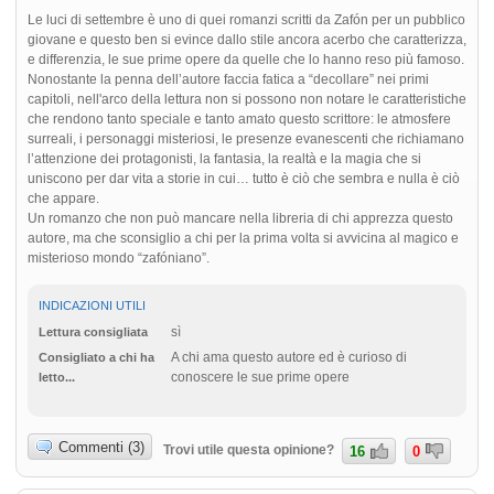
Le luci di settembre è uno di quei romanzi scritti da Zafón per un pubblico
giovane e questo ben si evince dallo stile ancora acerbo che caratterizza,
e differenzia, le sue prime opere da quelle che lo hanno reso più famoso.
Nonostante la penna dell’autore faccia fatica a “decollare” nei primi
capitoli, nell'arco della lettura non si possono non notare le caratteristiche
che rendono tanto speciale e tanto amato questo scrittore: le atmosfere
surreali, i personaggi misteriosi, le presenze evanescenti che richiamano
l’attenzione dei protagonisti, la fantasia, la realtà e la magia che si
uniscono per dar vita a storie in cui… tutto è ciò che sembra e nulla è ciò
che appare.
Un romanzo che non può mancare nella libreria di chi apprezza questo
autore, ma che sconsiglio a chi per la prima volta si avvicina al magico e
misterioso mondo “zafóniano”.
INDICAZIONI UTILI
sì
Lettura consigliata
A chi ama questo autore ed è curioso di
Consigliato a chi ha
conoscere le sue prime opere
letto...
Commenti (3)
Trovi utile questa opinione?
16
0