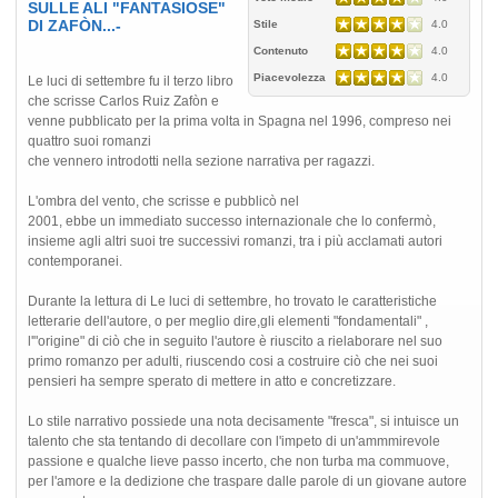
SULLE ALI "FANTASIOSE"
DI ZAFÒN...-
Stile
4.0
Contenuto
4.0
Piacevolezza
4.0
Le luci di settembre fu il terzo libro
che scrisse Carlos Ruiz Zafòn e
venne pubblicato per la prima volta in Spagna nel 1996, compreso nei
quattro suoi romanzi
che vennero introdotti nella sezione narrativa per ragazzi.
L'ombra del vento, che scrisse e pubblicò nel
2001, ebbe un immediato successo internazionale che lo confermò,
insieme agli altri suoi tre successivi romanzi, tra i più acclamati autori
contemporanei.
Durante la lettura di Le luci di settembre, ho trovato le caratteristiche
letterarie dell'autore, o per meglio dire,gli elementi "fondamentali" ,
l'"origine" di ciò che in seguito l'autore è riuscito a rielaborare nel suo
primo romanzo per adulti, riuscendo cosi a costruire ciò che nei suoi
pensieri ha sempre sperato di mettere in atto e concretizzare.
Lo stile narrativo possiede una nota decisamente "fresca", si intuisce un
talento che sta tentando di decollare con l'impeto di un'ammmirevole
passione e qualche lieve passo incerto, che non turba ma commuove,
per l'amore e la dedizione che traspare dalle parole di un giovane autore