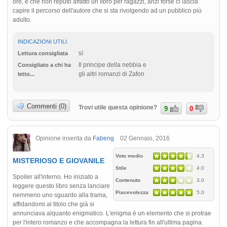
ore, e che non reputo affatto un libro per ragazzi, anzi forse ci lascia
capire il percorso dell'autore che si sta rivolgendo ad un pubblico più
adulto.
INDICAZIONI UTILI
sì
Lettura consigliata
Il principe della nebbia e
Consigliato a chi ha
gli altri romanzi di Zafon
letto...
Commenti (0)
Trovi utile questa opinione?
9
0
Opinione inserita da
Fabeng
02 Gennaio, 2016
Voto medio
4.3
MISTERIOSO E GIOVANILE
Stile
4.0
Spoiler all'interno. Ho iniziato a
Contenuto
3.0
leggere questo libro senza lanciare
Piacevolezza
5.0
nemmeno uno sguardo alla trama,
affidandomi al titolo che già si
annunciava alquanto enigmatico. L'enigma è un elemento che si protrae
per l'intero romanzo e che accompagna la lettura fin all'ultima pagina.