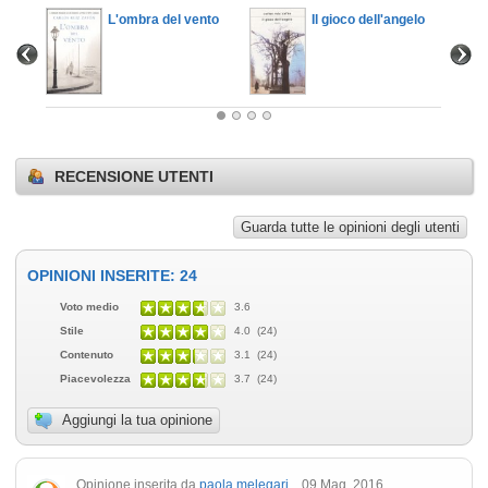
pore
L'ombra del vento
Il gioco dell'angelo
RECENSIONE UTENTI
Guarda tutte le opinioni degli utenti
OPINIONI INSERITE: 24
Voto medio
3.6
Stile
4.0 (24)
Contenuto
3.1 (24)
Piacevolezza
3.7 (24)
Aggiungi la tua opinione
Opinione inserita da
paola melegari
09 Mag, 2016