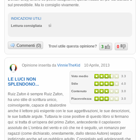
sul prevedibile. Ma lo consiglio vivamente.
INDICAZIONI UTILI
sì
Lettura consigliata
Commenti (0)
Trovi utile questa opinione?
3
0
Opinione inserita da
VinnieTheKid
10 Aprile, 2013
Voto medio
3.3
LE LUCI NON
SPLENDONO...
Stile
4.0
Contenuto
3.0
Ruiz Zafon è sempre Ruiz Zafon,
Piacevolezza
3.0
ha uno stile di scrittura unico,
coinvolgente, capace di sbalordire
anche il lettore più esigente con le sue aggettivazioni, le sue descrizioni,
le sue battute argute. Tuttavia le cose positive di questo libro si fermano
qui: si tratta di un'opera del primo Zafon, antecedente il capolavoro
assoluto de L'ombra del vento e ciò che ne è seguito, un romanzo per
ragazzi (come dichiarato, onestamente, dallo stesso Autore) seppur
indirizzato anche ad un pubblico adulto. Consigliato agli adolescenti che