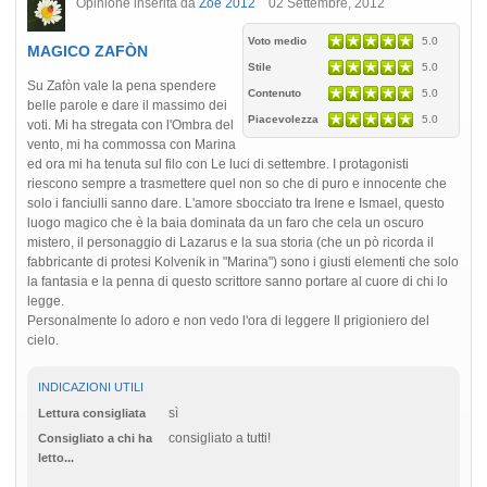
Opinione inserita da
Zoe 2012
02 Settembre, 2012
Voto medio
5.0
MAGICO ZAFÒN
Stile
5.0
Su Zafòn vale la pena spendere
Contenuto
5.0
belle parole e dare il massimo dei
Piacevolezza
5.0
voti. Mi ha stregata con l'Ombra del
vento, mi ha commossa con Marina
ed ora mi ha tenuta sul filo con Le luci di settembre. I protagonisti
riescono sempre a trasmettere quel non so che di puro e innocente che
solo i fanciulli sanno dare. L'amore sbocciato tra Irene e Ismael, questo
luogo magico che è la baia dominata da un faro che cela un oscuro
mistero, il personaggio di Lazarus e la sua storia (che un pò ricorda il
fabbricante di protesi Kolvenik in "Marina") sono i giusti elementi che solo
la fantasia e la penna di questo scrittore sanno portare al cuore di chi lo
legge.
Personalmente lo adoro e non vedo l'ora di leggere Il prigioniero del
cielo.
INDICAZIONI UTILI
sì
Lettura consigliata
consigliato a tutti!
Consigliato a chi ha
letto...