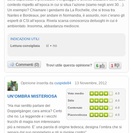
contesto rispetto all’epoca in cui si situa l’azione (siamo negli anni 30…).
Un esempio? Chiamare i gendarmi da La Rochelle, che si trova tra
Nantes e Bordeaux, per andare in Normandia, è assurdo, non c’erano gli
esperti di CSI all’epoca. Rivela scarsa conoscenza deiluoghi in cui è
ambientato. Insomma, abbastanza mediocre.
INDICAZIONI UTILI
sì
no
Lettura consigliata
Commenti (0)
Trovi utile questa opinione?
6
1
Opinione inserita da
cuspide84
13 Novembre, 2012
Voto medio
4.0
UN’OMBRA MISTERIOSA
Stile
4.0
“Ha mai sentito parlare del
Contenuto
4.0
Doppelgänger, cara amica? Certo
Piacevolezza
4.0
che no. Le leggende e i vecchi
trucchi di magia non interessano
più a nessuno. E’ una parola di origine tedesca; designa l’ombra che si
separa dal suo proprietario e gli si rivolge contro”.