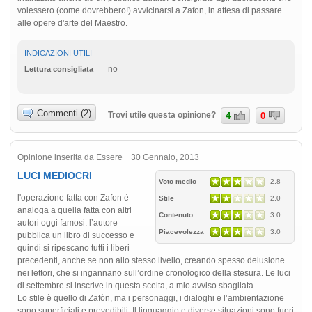
volessero (come dovrebbero!) avvicinarsi a Zafon, in attesa di passare
alle opere d'arte del Maestro.
INDICAZIONI UTILI
no
Lettura consigliata
Commenti (2)
Trovi utile questa opinione?
4
0
Opinione inserita da Essere 30 Gennaio, 2013
LUCI MEDIOCRI
Voto medio
2.8
l'operazione fatta con Zafon è
Stile
2.0
analoga a quella fatta con altri
Contenuto
3.0
autori oggi famosi: l’autore
Piacevolezza
3.0
pubblica un libro di successo e
quindi si ripescano tutti i liberi
precedenti, anche se non allo stesso livello, creando spesso delusione
nei lettori, che si ingannano sull’ordine cronologico della stesura. Le luci
di settembre si inscrive in questa scelta, a mio avviso sbagliata.
Lo stile è quello di Zafòn, ma i personaggi, i dialoghi e l’ambientazione
sono superficiali e prevedibili. Il linguaggio e diverse situazioni sono fuori