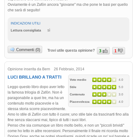
Ovviamente è un Zafòn ancora "giovane" ma che pone le basi per quello
che sarà di seguito!
INDICAZIONI UTILI
sì
Lettura consigliata
Commenti (0)
Trovi utile questa opinione?
3
1
Opinione inserita da Bern 26 Febbraio, 2014
LUCI BRILLANO A TRATTI
Voto medio
4.0
Leggo questo libro dopo aver letto
Stile
5.0
la famosa trilogia di Zafòn. Non è
Contenuto
3.0
paragonabile a quei tre, ma ha un
Piacevolezza
4.0
contenuto molto piacevole e la
stessa storia scorre piacevolmente.
Amo lo stile di Zafòn con tutto il cuore; uno stile tale da trascinarti fino alla
fine senza staccarsi mai, tipico di tutti i suoi libri.
Penso che sia comunque un libro molto bello, e non un "piccoli brividi"
come ho letto in altre recensioni. Personalmente il finale mi ricorda molto
Dorian Gray, anche se potrei sbagliarmi, quindi ricade un po' sul banale e