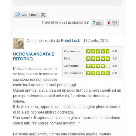
Commenti (0)
Trovi utile questa opinione?
7
0
Opinione inserita da
Rebel Luck
13 Aprile, 2015
Voto medio
4.8
UCRONÌA ANDATA E
RITORNO.
Stile
5.0
Contenuto
4.0
L'inizio è zoppicante, come
Piacevolezza
5.0
se King avesse in mente la
sua storia ma non sapesse
come farci arrivare lì i suoi personaggi...
Quindi prende la sua idea ed un poco tirandola per i capelli ed un
poco prendendola a calci nel culo, fa arrivare la storia dove
voleva.
Il risultato sono, appunto, una settantina di pagine piene di cadute
di stile ed inconpresibili sciocchezze.
Una specie di ragionamento su un gioco impossibile in cui siamo
caduti tutti: "se potessi tornare indietro...".
La svolta però arriva, intorno alla centesima pagina, l'autore