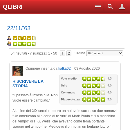
QLIBRI
22/11/'63
Ordina
54 risultati - visualizzati 1 - 50
1
2
Opinione inserita da
kafka62
03 Agosto, 2026
Voto medio
4.5
RISCRIVERE LA
STORIA
Stile
4.0
Contenuto
4.0
“Il passato è inflessibile. Non
Piacevolezza
5.0
vuole essere cambiato.”
Alla fine del XIX secolo ebbero un notevole successo due romanzi,
“Un americano alla corte di re Artù” di Mark Twain e “La macchina
del tempo” di H.G. Wells, che avevano come tema portante il
viaggio nel tempo (nel Medioevo il primo, in un lontano futuro il