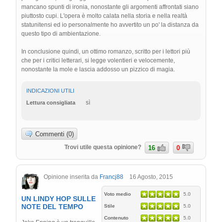
mancano spunti di ironia, nonostante gli argomenti affrontati siano
piuttosto cupi. L'opera è molto calata nella storia e nella realtà
statunitensi ed io personalmente ho avvertito un po' la distanza da
questo tipo di ambientazione.
In conclusione quindi, un ottimo romanzo, scritto per i lettori più
che per i critici letterari, si legge volentieri e velocemente,
nonostante la mole e lascia addosso un pizzico di magia.
INDICAZIONI UTILI
sì
Lettura consigliata
Commenti (0)
Trovi utile questa opinione?
16
0
Opinione inserita da
Francj88
16 Agosto, 2015
Voto medio
5.0
UN LINDY HOP SULLE
NOTE DEL TEMPO
Stile
5.0
Contenuto
5.0