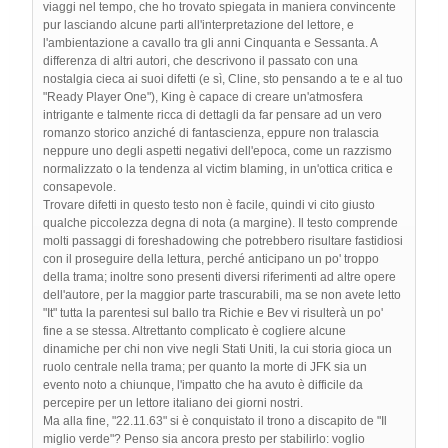
viaggi nel tempo, che ho trovato spiegata in maniera convincente
pur lasciando alcune parti all'interpretazione del lettore, e
l'ambientazione a cavallo tra gli anni Cinquanta e Sessanta. A
differenza di altri autori, che descrivono il passato con una
nostalgia cieca ai suoi difetti (e sì, Cline, sto pensando a te e al tuo
"Ready Player One"), King è capace di creare un'atmosfera
intrigante e talmente ricca di dettagli da far pensare ad un vero
romanzo storico anziché di fantascienza, eppure non tralascia
neppure uno degli aspetti negativi dell'epoca, come un razzismo
normalizzato o la tendenza al victim blaming, in un'ottica critica e
consapevole.
Trovare difetti in questo testo non è facile, quindi vi cito giusto
qualche piccolezza degna di nota (a margine). Il testo comprende
molti passaggi di foreshadowing che potrebbero risultare fastidiosi
con il proseguire della lettura, perché anticipano un po' troppo
della trama; inoltre sono presenti diversi riferimenti ad altre opere
dell'autore, per la maggior parte trascurabili, ma se non avete letto
"It" tutta la parentesi sul ballo tra Richie e Bev vi risulterà un po'
fine a se stessa. Altrettanto complicato è cogliere alcune
dinamiche per chi non vive negli Stati Uniti, la cui storia gioca un
ruolo centrale nella trama; per quanto la morte di JFK sia un
evento noto a chiunque, l'impatto che ha avuto è difficile da
percepire per un lettore italiano dei giorni nostri.
Ma alla fine, "22.11.63" si è conquistato il trono a discapito de "Il
miglio verde"? Penso sia ancora presto per stabilirlo: voglio