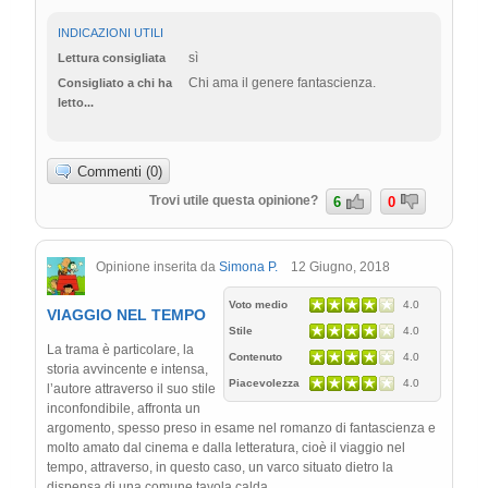
INDICAZIONI UTILI
sì
Lettura consigliata
Chi ama il genere fantascienza.
Consigliato a chi ha
letto...
Commenti (0)
Trovi utile questa opinione?
6
0
Opinione inserita da
Simona P.
12 Giugno, 2018
Voto medio
4.0
VIAGGIO NEL TEMPO
Stile
4.0
La trama è particolare, la
Contenuto
4.0
storia avvincente e intensa,
Piacevolezza
4.0
l’autore attraverso il suo stile
inconfondibile, affronta un
argomento, spesso preso in esame nel romanzo di fantascienza e
molto amato dal cinema e dalla letteratura, cioè il viaggio nel
tempo, attraverso, in questo caso, un varco situato dietro la
dispensa di una comune tavola calda.