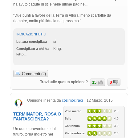
ha avuto cadute di stile nelle ultime pagine...
"Due punti a favore della Terra di Allora: meno scartoffie da
riempire, molta più fiducia nel prossimo."
INDICAZIONI UTILI
sì
Lettura consigliata
King.
Consigliato a chi ha
letto...
Commenti (2)
Trovi utile questa opinione?
15
0
Opinione inserita da
cosimociraci
12 Marzo, 2015
Voto medio
2.8
TERMINATOR, ROSA O
FANTASCIENZA?
Stile
4.0
Contenuto
3.0
Un uomo proveniente dal
Piacevolezza
2.0
futuro, torna indietro nel