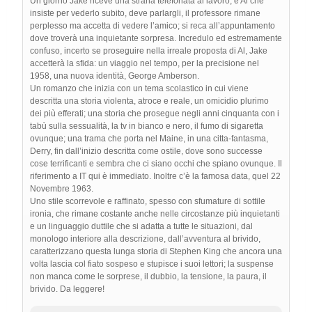
Un giorno Jake riceve una strana telefonata al lavoro, è Al che
insiste per vederlo subito, deve parlargli, il professore rimane
perplesso ma accetta di vedere l’amico; si reca all’appuntamento
dove troverà una inquietante sorpresa. Incredulo ed estremamente
confuso, incerto se proseguire nella irreale proposta di Al, Jake
accetterà la sfida: un viaggio nel tempo, per la precisione nel
1958, una nuova identità, George Amberson.
Un romanzo che inizia con un tema scolastico in cui viene
descritta una storia violenta, atroce e reale, un omicidio plurimo
dei più efferati; una storia che prosegue negli anni cinquanta con i
tabù sulla sessualità, la tv in bianco e nero, il fumo di sigaretta
ovunque; una trama che porta nel Maine, in una citta-fantasma,
Derry, fin dall’inizio descritta come ostile, dove sono successe
cose terrificanti e sembra che ci siano occhi che spiano ovunque. Il
riferimento a IT qui è immediato. Inoltre c’è la famosa data, quel 22
Novembre 1963.
Uno stile scorrevole e raffinato, spesso con sfumature di sottile
ironia, che rimane costante anche nelle circostanze più inquietanti
e un linguaggio duttile che si adatta a tutte le situazioni, dal
monologo interiore alla descrizione, dall’avventura al brivido,
caratterizzano questa lunga storia di Stephen King che ancora una
volta lascia col fiato sospeso e stupisce i suoi lettori; la suspense
non manca come le sorprese, il dubbio, la tensione, la paura, il
brivido. Da leggere!