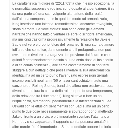
La caratteristica migliore di “22/11/’63” à che in esso eccezionalità
e normalità, suspense e routine, sono dosate alla perfezione. E se
da una parte c’è una sconvolgente alterazione della realtà,
dall’altra, a compensarla, e in qualche modo ad armonizzarla,
King inserisce una intensa, romanticissima, ancorché travagliata,
storia d’amore. Le “love stories” non sono certo gli elementi
narrativi che hanno fatto diventare celebre lo scrittore americano,
ma qui King trasforma progressivamente la relazione tra Jake e
Sadie nel vero e proprio fulcro del romanzo. E’ una storia d’amore
tutt’altro che semplice, dal momento che il protagonista non può
ovviamente rivelare alla ragazza che proviene dal futuro, e che
quindi è necessariamente basata su una certa dose di insincerità
e di calcolata prudenza (Jake cerca costantemente di non farsi
sfuggire alcun dettaglio che possa rivelare la sua anacronistica
identità, ma ad un certo punto l’aver usato espressioni gergali
incomprensibili negli anni ’50 o l’aver canticchiato in auto una
canzone dei Rolling Stones, band che allora non esisteva ancora,
diventa addirittura la causa della rottura, per fortuna temporanea,
della relazione tra i due amanti). King si trova a fare un po’
l’equilibrista, alternando i pedinamenti e le intercettazioni di Lee
Oswald con le effusioni sentimentali con Sadie, ma ad un certo
punto le due cose necessariamente si sovrappongono, mettendo
Jake di fronte a un bivio: è più importante sventare l’attentato a
Kennedy o salvaguardare il rapporto con la persona amata? In
altre parole, è più importante la Storia mondiale oppure la storia