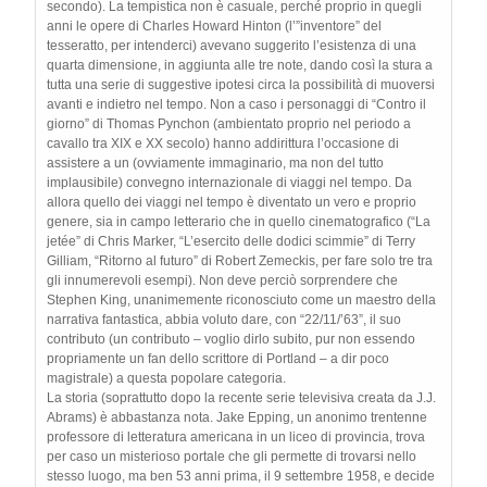
secondo). La tempistica non è casuale, perché proprio in quegli
anni le opere di Charles Howard Hinton (l’”inventore” del
tesseratto, per intenderci) avevano suggerito l’esistenza di una
quarta dimensione, in aggiunta alle tre note, dando così la stura a
tutta una serie di suggestive ipotesi circa la possibilità di muoversi
avanti e indietro nel tempo. Non a caso i personaggi di “Contro il
giorno” di Thomas Pynchon (ambientato proprio nel periodo a
cavallo tra XIX e XX secolo) hanno addirittura l’occasione di
assistere a un (ovviamente immaginario, ma non del tutto
implausibile) convegno internazionale di viaggi nel tempo. Da
allora quello dei viaggi nel tempo è diventato un vero e proprio
genere, sia in campo letterario che in quello cinematografico (“La
jetée” di Chris Marker, “L’esercito delle dodici scimmie” di Terry
Gilliam, “Ritorno al futuro” di Robert Zemeckis, per fare solo tre tra
gli innumerevoli esempi). Non deve perciò sorprendere che
Stephen King, unanimemente riconosciuto come un maestro della
narrativa fantastica, abbia voluto dare, con “22/11/’63”, il suo
contributo (un contributo – voglio dirlo subito, pur non essendo
propriamente un fan dello scrittore di Portland – a dir poco
magistrale) a questa popolare categoria.
La storia (soprattutto dopo la recente serie televisiva creata da J.J.
Abrams) è abbastanza nota. Jake Epping, un anonimo trentenne
professore di letteratura americana in un liceo di provincia, trova
per caso un misterioso portale che gli permette di trovarsi nello
stesso luogo, ma ben 53 anni prima, il 9 settembre 1958, e decide