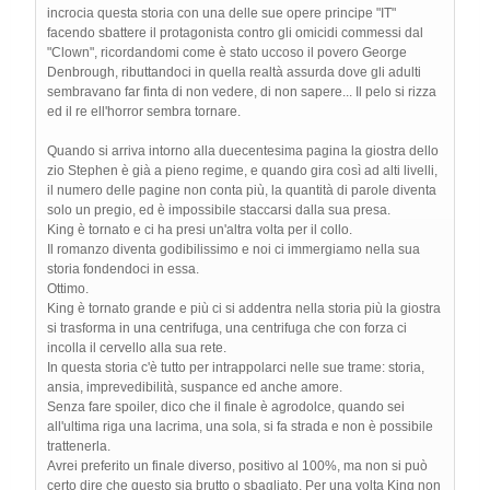
incrocia questa storia con una delle sue opere principe "IT"
facendo sbattere il protagonista contro gli omicidi commessi dal
"Clown", ricordandomi come è stato uccoso il povero George
Denbrough, ributtandoci in quella realtà assurda dove gli adulti
sembravano far finta di non vedere, di non sapere... Il pelo si rizza
ed il re ell'horror sembra tornare.
Quando si arriva intorno alla duecentesima pagina la giostra dello
zio Stephen è già a pieno regime, e quando gira così ad alti livelli,
il numero delle pagine non conta più, la quantità di parole diventa
solo un pregio, ed è impossibile staccarsi dalla sua presa.
King è tornato e ci ha presi un'altra volta per il collo.
Il romanzo diventa godibilissimo e noi ci immergiamo nella sua
storia fondendoci in essa.
Ottimo.
King è tornato grande e più ci si addentra nella storia più la giostra
si trasforma in una centrifuga, una centrifuga che con forza ci
incolla il cervello alla sua rete.
In questa storia c'è tutto per intrappolarci nelle sue trame: storia,
ansia, imprevedibilità, suspance ed anche amore.
Senza fare spoiler, dico che il finale è agrodolce, quando sei
all'ultima riga una lacrima, una sola, si fa strada e non è possibile
trattenerla.
Avrei preferito un finale diverso, positivo al 100%, ma non si può
certo dire che questo sia brutto o sbagliato. Per una volta King non