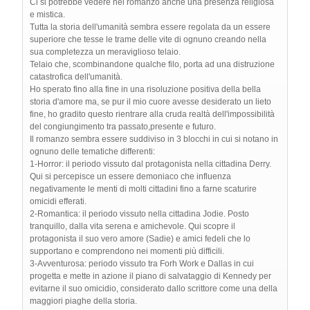
Ci si potrebbe vedere nel romanzo anche una presenza religiosa
e mistica.
Tutta la storia dell'umanità sembra essere regolata da un essere
superiore che tesse le trame delle vite di ognuno creando nella
sua completezza un meraviglioso telaio.
Telaio che, scombinandone qualche filo, porta ad una distruzione
catastrofica dell'umanità.
Ho sperato fino alla fine in una risoluzione positiva della bella
storia d'amore ma, se pur il mio cuore avesse desiderato un lieto
fine, ho gradito questo rientrare alla cruda realtà dell'impossibilità
del congiungimento tra passato,presente e futuro.
Il romanzo sembra essere suddiviso in 3 blocchi in cui si notano in
ognuno delle tematiche differenti:
1-Horror: il periodo vissuto dal protagonista nella cittadina Derry.
Qui si percepisce un essere demoniaco che influenza
negativamente le menti di molti cittadini fino a farne scaturire
omicidi efferati.
2-Romantica: il periodo vissuto nella cittadina Jodie. Posto
tranquillo, dalla vita serena e amichevole. Qui scopre il
protagonista il suo vero amore (Sadie) e amici fedeli che lo
supportano e comprendono nei momenti più difficili.
3-Avventurosa: periodo vissuto tra Forh Work e Dallas in cui
progetta e mette in azione il piano di salvataggio di Kennedy per
evitarne il suo omicidio, considerato dallo scrittore come una della
maggiori piaghe della storia.