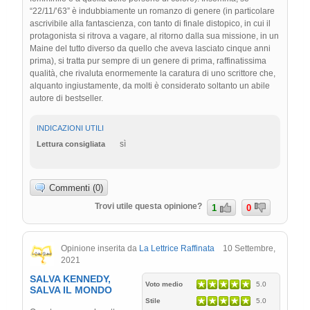
“22/11/’63” è indubbiamente un romanzo di genere (in particolare
ascrivibile alla fantascienza, con tanto di finale distopico, in cui il
protagonista si ritrova a vagare, al ritorno dalla sua missione, in un
Maine del tutto diverso da quello che aveva lasciato cinque anni
prima), si tratta pur sempre di un genere di prima, raffinatissima
qualità, che rivaluta enormemente la caratura di uno scrittore che,
alquanto ingiustamente, da molti è considerato soltanto un abile
autore di bestseller.
INDICAZIONI UTILI
sì
Lettura consigliata
Commenti (0)
Trovi utile questa opinione?
1
0
Opinione inserita da
La Lettrice Raffinata
10 Settembre,
2021
SALVA KENNEDY,
Voto medio
5.0
SALVA IL MONDO
Stile
5.0