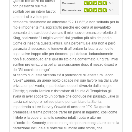
Questo romanzo ha atteso
Contenuto
5.0
con pazienza sui miei
Piacevolezza
5.0
scaffali per un intero lustro;
tanto mi ci è voluto per
decidermi finalmente ad affrontare "22.11.63", e non soltanto per la
mole imponente ma soprattutto perché ero certa al novantotto
percento che sarebbe diventato il mio nuovo romanzo preferito di
King, scalzando "Il miglio verde" dal gradino più alto del podio.
Come ci insegna questa lettura, una percentuale alta non è però
garanzia di successo, e temevo di affrontare la lettura con delle
aspettative troppo alte per rimanere poi delusa: fortunatamente
non è successo, ed anzi questo titolo ha confermato King tra i miei
scrittori preferiti... una bella rassicurazione dopo il mezzo disastro
de "Gli occhi del drago".
Al centro di questa vicenda c'è il professore di letteratura Jacob
"Jake" Epping, un uomo molto capace nel suo lavoro ma dalla vita
privata un po' vuota, in particolare dopo il divorzio dalla moglie
Christy; quando l'amico e ristoratore di fiducia Al Templeton gli
svela di aver scoperto un portale che conduce nel passato, Jake si
lascia coinvolgere nel suo piano per cambiare la Storia,
impedendo a Lee Harvey Oswald di uccidere JFK. Da questa
premessa la trama potrebbe trarre un parte in inganno, così come
il titolo e la copertina; tutto sembra infatti ruotare attorno
all'omicidio Kennedy, mentre ritengo importante segnalare come la
narrazione includa e si soffermi su molte altre storie, che