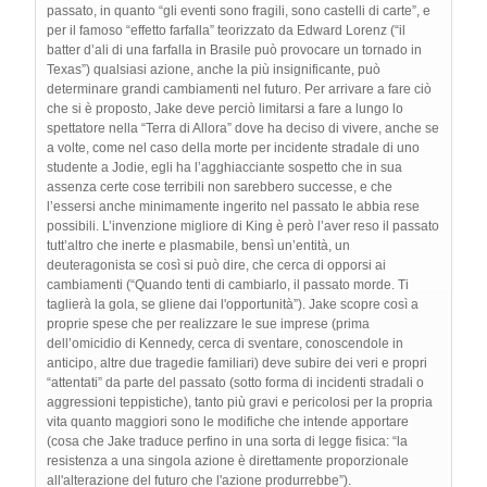
passato, in quanto “gli eventi sono fragili, sono castelli di carte”, e
per il famoso “effetto farfalla” teorizzato da Edward Lorenz (“il
batter d’ali di una farfalla in Brasile può provocare un tornado in
Texas”) qualsiasi azione, anche la più insignificante, può
determinare grandi cambiamenti nel futuro. Per arrivare a fare ciò
che si è proposto, Jake deve perciò limitarsi a fare a lungo lo
spettatore nella “Terra di Allora” dove ha deciso di vivere, anche se
a volte, come nel caso della morte per incidente stradale di uno
studente a Jodie, egli ha l’agghiacciante sospetto che in sua
assenza certe cose terribili non sarebbero successe, e che
l’essersi anche minimamente ingerito nel passato le abbia rese
possibili. L’invenzione migliore di King è però l’aver reso il passato
tutt’altro che inerte e plasmabile, bensì un’entità, un
deuteragonista se così si può dire, che cerca di opporsi ai
cambiamenti (“Quando tenti di cambiarlo, il passato morde. Ti
taglierà la gola, se gliene dai l'opportunità”). Jake scopre così a
proprie spese che per realizzare le sue imprese (prima
dell’omicidio di Kennedy, cerca di sventare, conoscendole in
anticipo, altre due tragedie familiari) deve subire dei veri e propri
“attentati” da parte del passato (sotto forma di incidenti stradali o
aggressioni teppistiche), tanto più gravi e pericolosi per la propria
vita quanto maggiori sono le modifiche che intende apportare
(cosa che Jake traduce perfino in una sorta di legge fisica: “la
resistenza a una singola azione è direttamente proporzionale
all'alterazione del futuro che l'azione produrrebbe”).