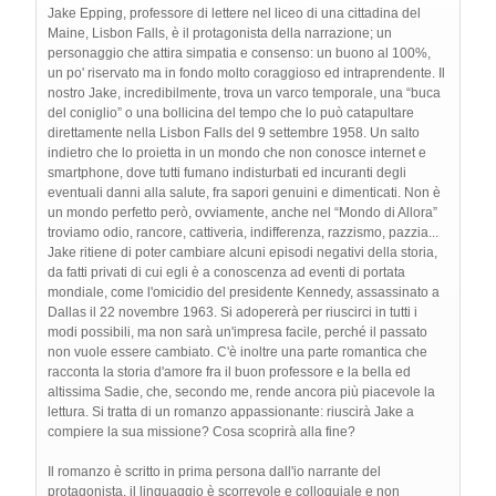
Jake Epping, professore di lettere nel liceo di una cittadina del
Maine, Lisbon Falls, è il protagonista della narrazione; un
personaggio che attira simpatia e consenso: un buono al 100%,
un po' riservato ma in fondo molto coraggioso ed intraprendente. Il
nostro Jake, incredibilmente, trova un varco temporale, una “buca
del coniglio” o una bollicina del tempo che lo può catapultare
direttamente nella Lisbon Falls del 9 settembre 1958. Un salto
indietro che lo proietta in un mondo che non conosce internet e
smartphone, dove tutti fumano indisturbati ed incuranti degli
eventuali danni alla salute, fra sapori genuini e dimenticati. Non è
un mondo perfetto però, ovviamente, anche nel “Mondo di Allora”
troviamo odio, rancore, cattiveria, indifferenza, razzismo, pazzia...
Jake ritiene di poter cambiare alcuni episodi negativi della storia,
da fatti privati di cui egli è a conoscenza ad eventi di portata
mondiale, come l'omicidio del presidente Kennedy, assassinato a
Dallas il 22 novembre 1963. Si adopererà per riuscirci in tutti i
modi possibili, ma non sarà un'impresa facile, perché il passato
non vuole essere cambiato. C'è inoltre una parte romantica che
racconta la storia d'amore fra il buon professore e la bella ed
altissima Sadie, che, secondo me, rende ancora più piacevole la
lettura. Si tratta di un romanzo appassionante: riuscirà Jake a
compiere la sua missione? Cosa scoprirà alla fine?
Il romanzo è scritto in prima persona dall'io narrante del
protagonista, il linguaggio è scorrevole e colloquiale e non