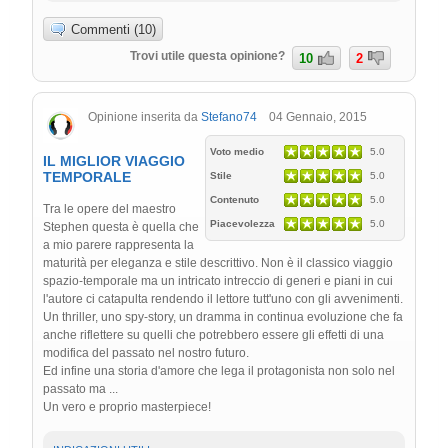
Commenti (10)
Trovi utile questa opinione?
10
2
Opinione inserita da
Stefano74
04 Gennaio, 2015
Voto medio
5.0
IL MIGLIOR VIAGGIO
TEMPORALE
Stile
5.0
Contenuto
5.0
Tra le opere del maestro
Piacevolezza
5.0
Stephen questa è quella che
a mio parere rappresenta la
maturità per eleganza e stile descrittivo. Non è il classico viaggio
spazio-temporale ma un intricato intreccio di generi e piani in cui
l'autore ci catapulta rendendo il lettore tutt'uno con gli avvenimenti.
Un thriller, uno spy-story, un dramma in continua evoluzione che fa
anche riflettere su quelli che potrebbero essere gli effetti di una
modifica del passato nel nostro futuro.
Ed infine una storia d'amore che lega il protagonista non solo nel
passato ma ...
Un vero e proprio masterpiece!