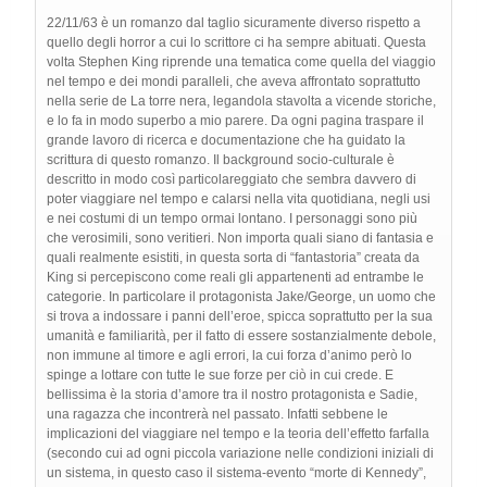
22/11/63 è un romanzo dal taglio sicuramente diverso rispetto a
quello degli horror a cui lo scrittore ci ha sempre abituati. Questa
volta Stephen King riprende una tematica come quella del viaggio
nel tempo e dei mondi paralleli, che aveva affrontato soprattutto
nella serie de La torre nera, legandola stavolta a vicende storiche,
e lo fa in modo superbo a mio parere. Da ogni pagina traspare il
grande lavoro di ricerca e documentazione che ha guidato la
scrittura di questo romanzo. Il background socio-culturale è
descritto in modo così particolareggiato che sembra davvero di
poter viaggiare nel tempo e calarsi nella vita quotidiana, negli usi
e nei costumi di un tempo ormai lontano. I personaggi sono più
che verosimili, sono veritieri. Non importa quali siano di fantasia e
quali realmente esistiti, in questa sorta di “fantastoria” creata da
King si percepiscono come reali gli appartenenti ad entrambe le
categorie. In particolare il protagonista Jake/George, un uomo che
si trova a indossare i panni dell’eroe, spicca soprattutto per la sua
umanità e familiarità, per il fatto di essere sostanzialmente debole,
non immune al timore e agli errori, la cui forza d’animo però lo
spinge a lottare con tutte le sue forze per ciò in cui crede. E
bellissima è la storia d’amore tra il nostro protagonista e Sadie,
una ragazza che incontrerà nel passato. Infatti sebbene le
implicazioni del viaggiare nel tempo e la teoria dell’effetto farfalla
(secondo cui ad ogni piccola variazione nelle condizioni iniziali di
un sistema, in questo caso il sistema-evento “morte di Kennedy”,