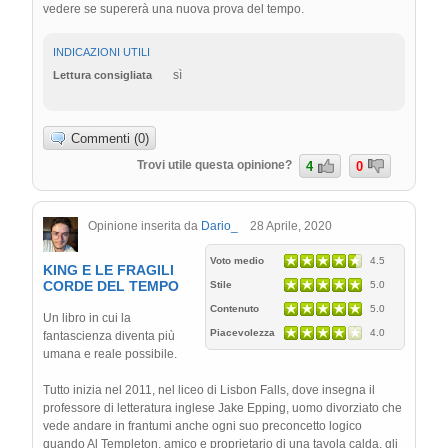
vedere se supererà una nuova prova del tempo.
INDICAZIONI UTILI
sì
Lettura consigliata
Commenti (0)
Trovi utile questa opinione?
4
0
Opinione inserita da
Dario_
28 Aprile, 2020
Voto medio
4.5
KING E LE FRAGILI
CORDE DEL TEMPO
Stile
5.0
Contenuto
5.0
Un libro in cui la
Piacevolezza
4.0
fantascienza diventa più
umana e reale possibile.
Tutto inizia nel 2011, nel liceo di Lisbon Falls, dove insegna il
professore di letteratura inglese Jake Epping, uomo divorziato che
vede andare in frantumi anche ogni suo preconcetto logico
quando Al Templeton, amico e proprietario di una tavola calda, gli