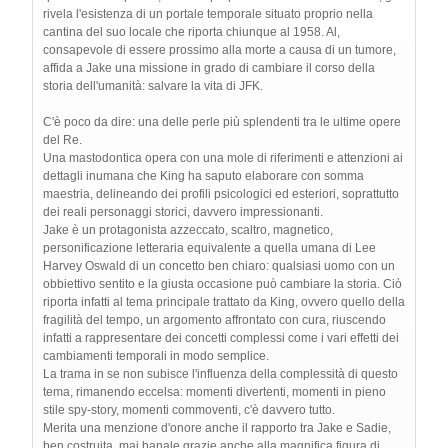
rivela l'esistenza di un portale temporale situato proprio nella
cantina del suo locale che riporta chiunque al 1958. Al,
consapevole di essere prossimo alla morte a causa di un tumore,
affida a Jake una missione in grado di cambiare il corso della
storia dell'umanità: salvare la vita di JFK.
C'è poco da dire: una delle perle più splendenti tra le ultime opere
del Re.
Una mastodontica opera con una mole di riferimenti e attenzioni ai
dettagli inumana che King ha saputo elaborare con somma
maestria, delineando dei profili psicologici ed esteriori, soprattutto
dei reali personaggi storici, davvero impressionanti.
Jake è un protagonista azzeccato, scaltro, magnetico,
personificazione letteraria equivalente a quella umana di Lee
Harvey Oswald di un concetto ben chiaro: qualsiasi uomo con un
obbiettivo sentito e la giusta occasione può cambiare la storia. Ciò
riporta infatti al tema principale trattato da King, ovvero quello della
fragilità del tempo, un argomento affrontato con cura, riuscendo
infatti a rappresentare dei concetti complessi come i vari effetti dei
cambiamenti temporali in modo semplice.
La trama in se non subisce l'influenza della complessità di questo
tema, rimanendo eccelsa: momenti divertenti, momenti in pieno
stile spy-story, momenti commoventi, c'è davvero tutto.
Merita una menzione d'onore anche il rapporto tra Jake e Sadie,
ben costruita, mai banale grazie anche alla magnifica figura di