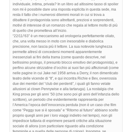
individuale, intima, privata? In un libro ad altissimo tasso di spoiler
non mi è possibile dare una risposta esplicita in questa sede, ma
resta il fatto che i numerosi dilemmi morali in cui si trova a
dibattere il protagonista sono altrettanti, preziosi e sorprendenti,
motivi di interesse di un romanzo che regala al lettore molto di più
di quello che prometteva all’inizio.
“22/11/’63” è un meccanismo ad orologeria perfettamente oliato,
che, una volta messo in moto con inesorabile e diabolica
precisione, non lascia più il lettore. La sua notevole lunghezza
permette altresì di concedersi momenti apparentemente
inessenziali ai fini della trama (come quando descrive, nel
bellissimo prologo, il presunto blocco emotivo del protagonista), e
perfino alcune strizzatine d’occhio ai suoi fan più affezionati (come
nelle pagine in cui Jake nel 1958 arriva a Derry, il non dimenticato
teatro delle vicende di “It”, e qui incontra Richie e Bev, ovverossia
due dei membri del “club dei perdenti”, i quali gli fanno velate
allusioni al clown Pennywise e alla tartaruga). La nostalgia che
King prova per gli anni ’50 (che sono poi gli anni dell’infanzia dello
scrittore), un periodo che evidentemente rappresenta per
l’America l’epoca dell’innocenza perduta (non è un caso che film
come “Peggy sue si è sposata” e “Ritorno al futuro” abbiano scelto
proprio quegli anni per i loro viaggi indietro nel tempo), non gli
impedisce tuttavia di esprimere pesanti critiche alla situazione
sociale di allora (con particolare riguardo alla condizione
femminile e a quella delle persone di colore). Insomma, se