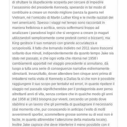
di sfruttare la stupefacente scoperta per cercare di impedire
l’assassinio del presidente Kennedy, sperando in tal modo di
contribuire a creare un mondo migliore (senza la guerra nel
Vietnam, né l’omicidio di Martin Luther King e le rivolte razziali dei
neri americani). Spesso i viaggi nel tempo sono raccontati in
maniera frettolosa e acritica, senza soffermarsi troppo ad
analizzare i paradossi logici che si vengono a creare (o magari
utilizzandoli semplicemente come pretesti comici o bizzarri), ma
King gestisce il suo romanzo con grande accuratezza e
scrupolosità. Il fatto che tornando indietro nel 2011 siano trascorsi
soltanto due minuti, indipendentemente da quanto tempo Jake sia
stato nel passato, e che ogni volta che ritorna nel 1958 i
cambiamenti apportati nel viaggio precedente si annullano, dà
luogo a tutta una serie di conseguenze narrative estremamente
stimolanti. Innanzitutto, dover attendere ben cinque anni prima di
imbattersi nella visita di Kennedy a Dallas fa sì che non è possibile
raggiungere il suo scopo per tentativi ed errori, in quanto ripetere il
viaggio nel passato significherebbe per il protagonista aver perso
altrettanti anni di vita, senza contare che in qualche modo gli anni
dal 1958 al 1963 bisogna pur viverli, cercando un posto dove
stabilirsi e un lavoro che gli permetta di guadagnare il necessario
(dal momento che, pur conoscendo in anticipo l’esito di molti
avvenimenti sportivi, scommettere grosse somme su di essi non è
facile, in quanto attirerebbe l’attenzione della malavita locale).
Inoltre Jake capisce che deve interferire il meno possibile con il