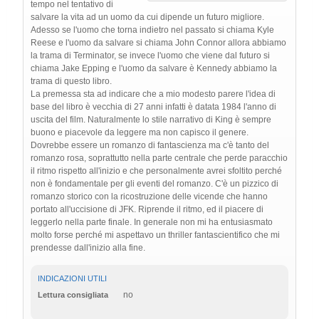
tempo nel tentativo di
salvare la vita ad un uomo da cui dipende un futuro migliore.
Adesso se l'uomo che torna indietro nel passato si chiama Kyle
Reese e l'uomo da salvare si chiama John Connor allora abbiamo
la trama di Terminator, se invece l'uomo che viene dal futuro si
chiama Jake Epping e l'uomo da salvare è Kennedy abbiamo la
trama di questo libro.
La premessa sta ad indicare che a mio modesto parere l'idea di
base del libro è vecchia di 27 anni infatti è datata 1984 l'anno di
uscita del film. Naturalmente lo stile narrativo di King è sempre
buono e piacevole da leggere ma non capisco il genere.
Dovrebbe essere un romanzo di fantascienza ma c'è tanto del
romanzo rosa, soprattutto nella parte centrale che perde paracchio
il ritmo rispetto all'inizio e che personalmente avrei sfoltito perché
non è fondamentale per gli eventi del romanzo. C'è un pizzico di
romanzo storico con la ricostruzione delle vicende che hanno
portato all'uccisione di JFK. Riprende il ritmo, ed il piacere di
leggerlo nella parte finale. In generale non mi ha entusiasmato
molto forse perché mi aspettavo un thriller fantascientifico che mi
prendesse dall'inizio alla fine.
INDICAZIONI UTILI
no
Lettura consigliata