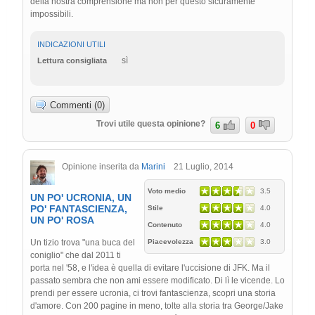
della nostra comprensione ma non per questo sicuramente
impossibili.
INDICAZIONI UTILI
sì
Lettura consigliata
Commenti (0)
Trovi utile questa opinione?
6
0
Opinione inserita da
Marini
21 Luglio, 2014
Voto medio
3.5
UN PO' UCRONIA, UN
PO' FANTASCIENZA,
Stile
4.0
UN PO' ROSA
Contenuto
4.0
Un tizio trova "una buca del
Piacevolezza
3.0
coniglio" che dal 2011 ti
porta nel '58, e l'idea è quella di evitare l'uccisione di JFK. Ma il
passato sembra che non ami essere modificato. Di lì le vicende. Lo
prendi per essere ucronia, ci trovi fantascienza, scopri una storia
d'amore. Con 200 pagine in meno, tolte alla storia tra George/Jake