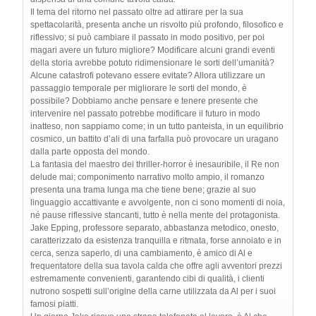
Il tema del ritorno nel passato oltre ad attirare per la sua
spettacolarità, presenta anche un risvolto più profondo, filosofico e
riflessivo; si può cambiare il passato in modo positivo, per poi
magari avere un futuro migliore? Modificare alcuni grandi eventi
della storia avrebbe potuto ridimensionare le sorti dell’umanità?
Alcune catastrofi potevano essere evitate? Allora utilizzare un
passaggio temporale per migliorare le sorti del mondo, è
possibile? Dobbiamo anche pensare e tenere presente che
intervenire nel passato potrebbe modificare il futuro in modo
inatteso, non sappiamo come; in un tutto panteista, in un equilibrio
cosmico, un battito d’ali di una farfalla può provocare un uragano
dalla parte opposta del mondo.
La fantasia del maestro dei thriller-horror è inesauribile, il Re non
delude mai; componimento narrativo molto ampio, il romanzo
presenta una trama lunga ma che tiene bene; grazie al suo
linguaggio accattivante e avvolgente, non ci sono momenti di noia,
né pause riflessive stancanti, tutto è nella mente del protagonista.
Jake Epping, professore separato, abbastanza metodico, onesto,
caratterizzato da esistenza tranquilla e ritmata, forse annoiato e in
cerca, senza saperlo, di una cambiamento, è amico di Al e
frequentatore della sua tavola calda che offre agli avventori prezzi
estremamente convenienti, garantendo cibi di qualità, i clienti
nutrono sospetti sull’origine della carne utilizzata da Al per i suoi
famosi piatti.