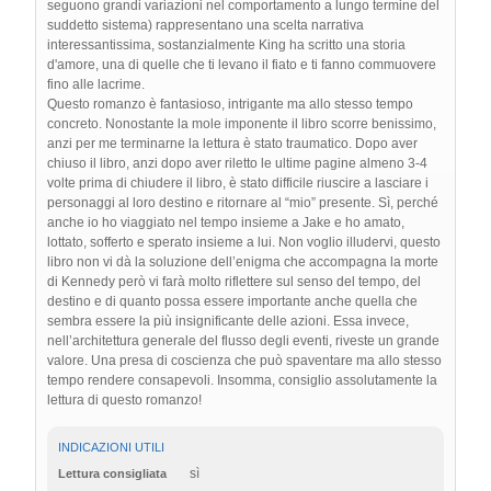
seguono grandi variazioni nel comportamento a lungo termine del
suddetto sistema) rappresentano una scelta narrativa
interessantissima, sostanzialmente King ha scritto una storia
d'amore, una di quelle che ti levano il fiato e ti fanno commuovere
fino alle lacrime.
Questo romanzo è fantasioso, intrigante ma allo stesso tempo
concreto. Nonostante la mole imponente il libro scorre benissimo,
anzi per me terminarne la lettura è stato traumatico. Dopo aver
chiuso il libro, anzi dopo aver riletto le ultime pagine almeno 3-4
volte prima di chiudere il libro, è stato difficile riuscire a lasciare i
personaggi al loro destino e ritornare al “mio” presente. Sì, perché
anche io ho viaggiato nel tempo insieme a Jake e ho amato,
lottato, sofferto e sperato insieme a lui. Non voglio illudervi, questo
libro non vi dà la soluzione dell’enigma che accompagna la morte
di Kennedy però vi farà molto riflettere sul senso del tempo, del
destino e di quanto possa essere importante anche quella che
sembra essere la più insignificante delle azioni. Essa invece,
nell’architettura generale del flusso degli eventi, riveste un grande
valore. Una presa di coscienza che può spaventare ma allo stesso
tempo rendere consapevoli. Insomma, consiglio assolutamente la
lettura di questo romanzo!
INDICAZIONI UTILI
sì
Lettura consigliata