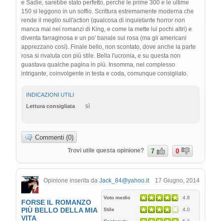
e Sadie, sarebbe stato perfetto, perché le prime 300 e le ultime
150 si leggono in un soffio. Scrittura estremamente moderna che
rende il meglio sull'action (qualcosa di inquietante horror non
manca mai nei romanzi di King, e come la mette lui pochi altri) e
diventa farraginosa e un po' banale sul rosa (ma gli americani
apprezzano così). Finale bello, non scontato, dove anche la parte
rosa si rivaluta con più stile. Bella l'ucronia, e su questa non
guastava qualche pagina in più. Insomma, nel complesso
intrigante, coinvolgente in testa e coda, comunque consigliato.
INDICAZIONI UTILI
sì
Lettura consigliata
Commenti (0)
Trovi utile questa opinione?
7
0
Opinione inserita da
Jack_84@yahoo.it
17 Giugno, 2014
Voto medio
4.8
FORSE IL ROMANZO
PIÙ BELLO DELLA MIA
Stile
4.0
VITA