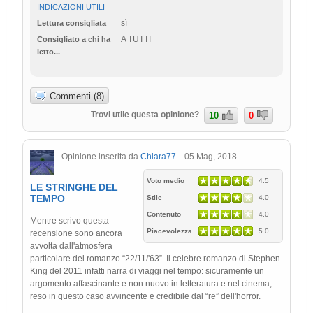
INDICAZIONI UTILI
sì
Lettura consigliata
A TUTTI
Consigliato a chi ha
letto...
Commenti (8)
Trovi utile questa opinione?
10
0
Opinione inserita da
Chiara77
05 Mag, 2018
Voto medio
4.5
LE STRINGHE DEL
TEMPO
Stile
4.0
Contenuto
4.0
Mentre scrivo questa
Piacevolezza
5.0
recensione sono ancora
avvolta dall'atmosfera
particolare del romanzo “22/11/'63”. Il celebre romanzo di Stephen
King del 2011 infatti narra di viaggi nel tempo: sicuramente un
argomento affascinante e non nuovo in letteratura e nel cinema,
reso in questo caso avvincente e credibile dal “re” dell'horror.