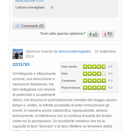
INDICAZIONI UTILI
sì
Lettura consigliata
Commenti (0)
Trovi utile questa opinione?
8
1
Opinione inserita da
ferrucciodemagistris
16 Settembre,
2014
22/11/'63
Voto medio
4.8
Un'intrigante e affascinante
Stile
4.0
ucronìa; una descrizione e
Contenuto
5.0
narrazione fantasiosa, ma
Piacevolezza
5.0
ben dettagliata con dovizia
di particolari e accadimenti
storici, che trascina in quell'astrazione mentale del viaggio spazio-
tempo e, inoltre, le infinite possibilità di poter rivoluzionare gli
eventi, in maniera anche catastrofica, ogniqualvolta, almeno
teoricamente, si interferisca con la continua linearità del tempo
come noi lo percepiamo. Un eccellente romanzo che ha la
capacità di farsi "divorare" e di farci riflettere su fenomeni aldilà