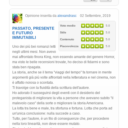
Opinione inserita da
alexandrasc
02 Settembre, 2019
Voto medio
5.0
PASSATO, PRESENTE
E FUTURO
Stile
5.0
IMMUTABILI
Contenuto
5.0
Uno dei più bei romanzi letti
Piacevolezza
5.0
negli ultimi mesi. Non avevo
mai affrontato finora King, non essendo amante del genere Horror,
ma visto le belle recensioni trovate, ho deciso di fidarmi e sono
stata ben ripagata.
La storia, anche se il tema "viaggi del tempo" fa tornare in mente
argomenti già più volte affrontati nella letteratura e nel cinema, non
è affatto noiosa o scontata.
Ti travolge con la fluidità della scrittura dell'autore.
Ho adorato il susseguirsi degli eventi con il desiderio del
proteganista di migliorare la vita a persone che avevano subito "il
malevolo caso" della sorte o migliorare la storia Americana.
La lotta tra bene e male, tra sfortuna e fortuna. Lotta che porta ad
un'unica conclusione: nulla succede a caso.
Tutto, per l'autore, è un filo di conseguenze che, per procedere
nella loro linearità, non deve essere mutato.