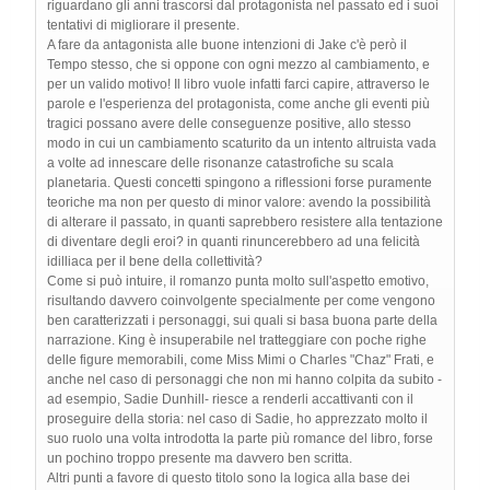
riguardano gli anni trascorsi dal protagonista nel passato ed i suoi
tentativi di migliorare il presente.
A fare da antagonista alle buone intenzioni di Jake c'è però il
Tempo stesso, che si oppone con ogni mezzo al cambiamento, e
per un valido motivo! Il libro vuole infatti farci capire, attraverso le
parole e l'esperienza del protagonista, come anche gli eventi più
tragici possano avere delle conseguenze positive, allo stesso
modo in cui un cambiamento scaturito da un intento altruista vada
a volte ad innescare delle risonanze catastrofiche su scala
planetaria. Questi concetti spingono a riflessioni forse puramente
teoriche ma non per questo di minor valore: avendo la possibilità
di alterare il passato, in quanti saprebbero resistere alla tentazione
di diventare degli eroi? in quanti rinuncerebbero ad una felicità
idilliaca per il bene della collettività?
Come si può intuire, il romanzo punta molto sull'aspetto emotivo,
risultando davvero coinvolgente specialmente per come vengono
ben caratterizzati i personaggi, sui quali si basa buona parte della
narrazione. King è insuperabile nel tratteggiare con poche righe
delle figure memorabili, come Miss Mimi o Charles "Chaz" Frati, e
anche nel caso di personaggi che non mi hanno colpita da subito -
ad esempio, Sadie Dunhill- riesce a renderli accattivanti con il
proseguire della storia: nel caso di Sadie, ho apprezzato molto il
suo ruolo una volta introdotta la parte più romance del libro, forse
un pochino troppo presente ma davvero ben scritta.
Altri punti a favore di questo titolo sono la logica alla base dei