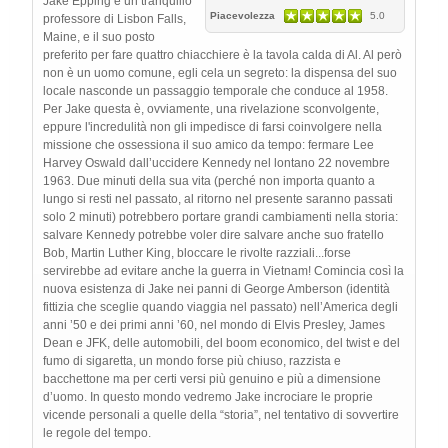
Jake Epping è un tranquillo
Piacevolezza
5.0
professore di Lisbon Falls,
Maine, e il suo posto
preferito per fare quattro chiacchiere è la tavola calda di Al. Al però
non è un uomo comune, egli cela un segreto: la dispensa del suo
locale nasconde un passaggio temporale che conduce al 1958.
Per Jake questa è, ovviamente, una rivelazione sconvolgente,
eppure l'incredulità non gli impedisce di farsi coinvolgere nella
missione che ossessiona il suo amico da tempo: fermare Lee
Harvey Oswald dall’uccidere Kennedy nel lontano 22 novembre
1963. Due minuti della sua vita (perché non importa quanto a
lungo si resti nel passato, al ritorno nel presente saranno passati
solo 2 minuti) potrebbero portare grandi cambiamenti nella storia:
salvare Kennedy potrebbe voler dire salvare anche suo fratello
Bob, Martin Luther King, bloccare le rivolte razziali...forse
servirebbe ad evitare anche la guerra in Vietnam! Comincia così la
nuova esistenza di Jake nei panni di George Amberson (identità
fittizia che sceglie quando viaggia nel passato) nell’America degli
anni ’50 e dei primi anni ’60, nel mondo di Elvis Presley, James
Dean e JFK, delle automobili, del boom economico, del twist e del
fumo di sigaretta, un mondo forse più chiuso, razzista e
bacchettone ma per certi versi più genuino e più a dimensione
d’uomo. In questo mondo vedremo Jake incrociare le proprie
vicende personali a quelle della “storia”, nel tentativo di sovvertire
le regole del tempo.