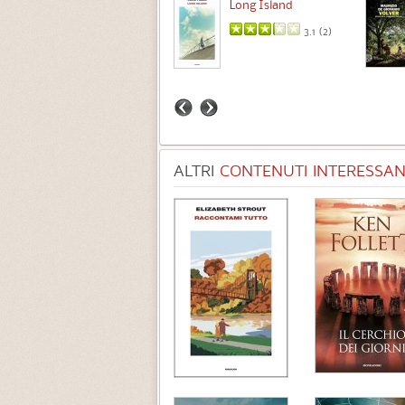
Intermezzo
Long Island
3.7 (
3
)
3.1 (
2
)
ALTRI
CONTENUTI INTERESSANT