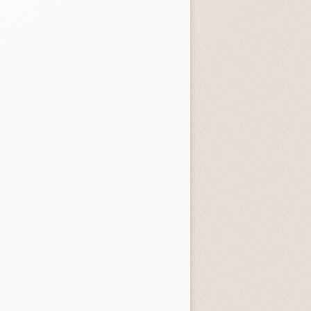
entità sconosciuta
Incastrati
Chime
3.3 (
1
)
3.8 (
1
)