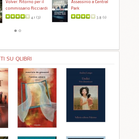
Ta
Volver. Ritorno per il
Assassinio a Central
commissario Ricciardi
Park
4.1 (
3
)
3.8 (
1
)
I SU QLIBRI