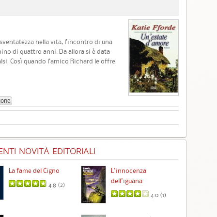
entatezza nella vita, l’incontro di una
bino di quattro anni. Da allora si è data
alsi. Così quando l’amico Richard le offre
ione
NTI NOVITÀ EDITORIALI
La fame del Cigno
L'innocenza
Id
dell'iguana
4.8 (
2
)
4.0 (
1
)