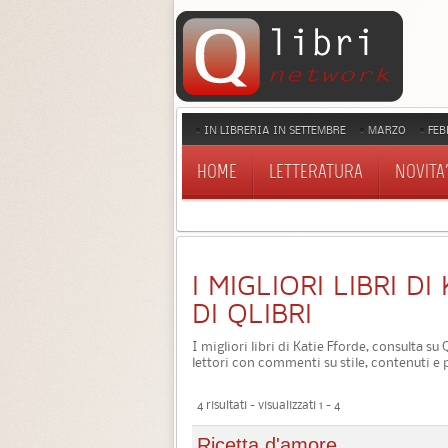
IN LIBRERIA IN SETTEMBRE
MARZO
FEB
HOME
LETTERATURA
NOVITA'
I MIGLIORI LIBRI D
DI QLIBRI
I migliori libri di Katie Fforde, consulta su
lettori con commenti su stile, contenuti e 
4 risultati - visualizzati 1 - 4
Ricetta d'amore