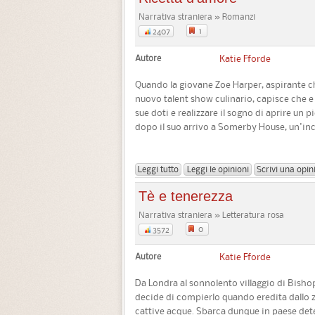
Narrativa straniera » Romanzi
1
2407
Autore
Katie Fforde
Quando la giovane Zoe Harper, aspirante c
nuovo talent show culinario, capisce che e
sue doti e realizzare il sogno di aprire un
dopo il suo arrivo a Somerby House, un'in
Leggi tutto
Leggi le opinioni
Scrivi una opin
Tè e tenerezza
Narrativa straniera » Letteratura rosa
0
3572
Autore
Katie Fforde
Da Londra al sonnolento villaggio di Bisho
decide di compierlo quando eredita dallo z
cattive acque. Sbarca dunque in paese deter