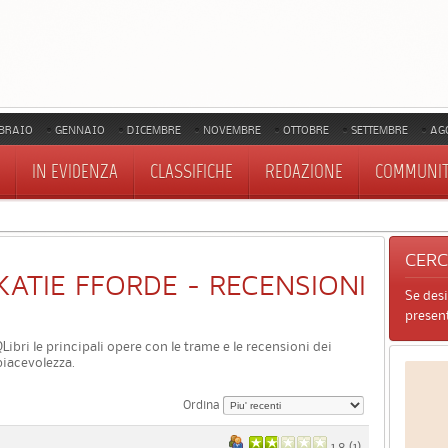
BRAIO
GENNAIO
DICEMBRE
NOVEMBRE
OTTOBRE
SETTEMBRE
AG
IN EVIDENZA
CLASSIFICHE
REDAZIONE
COMMUNI
CER
I KATIE FFORDE - RECENSIONI
Se des
present
 QLibri le principali opere con le trame e le recensioni dei
piacevolezza.
Ordina
1.8 (
1
)