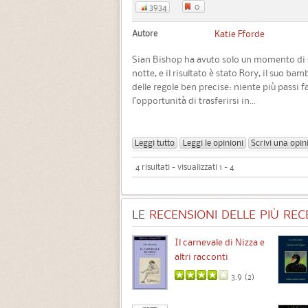
0
3934
Autore
Katie Fforde
Sian Bishop ha avuto solo un momento di sv
notte, e il risultato è stato Rory, il suo bam
delle regole ben precise: niente più passi f
l’opportunità di trasferirsi in...
Leggi tutto
Leggi le opinioni
Scrivi una opin
4 risultati - visualizzati 1 - 4
LE
RECENSIONI DELLE PIÙ RECE
Chimere
Il carnevale di Nizza e
altri racconti
3.5 (
1
)
3.9 (
2
)