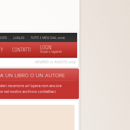
OSTO
LUGLIO
TUTTI I MESI DAL 2008
LOGIN
TY
CONTATTI
Accedi o registrati
VENERDÌ 07 AGOSTO 2026
CA
UN LIBRO O UN AUTORE
ideri recensire un'opera non ancora
e nel nostro archivio contattaci