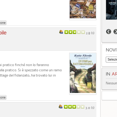
ione
ile
2.8 (
1
)
NOVI
i pratico finché non lo faranno
nulla pratico. Si è spezzato come un ramo
IN
AR
age del fidanzato, ha trovato lui in
Nessun 
ione
3.0 (
1
)