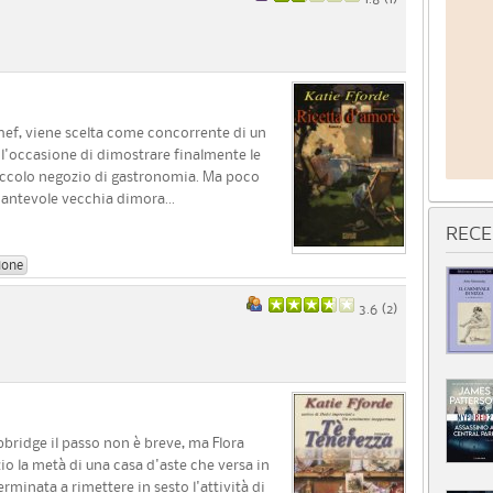
hef, viene scelta come concorrente di un
 l'occasione di dimostrare finalmente le
 piccolo negozio di gastronomia. Ma poco
cantevole vecchia dimora...
RECE
ione
3.6 (
2
)
pbridge il passo non è breve, ma Flora
io la metà di una casa d'aste che versa in
minata a rimettere in sesto l'attività di