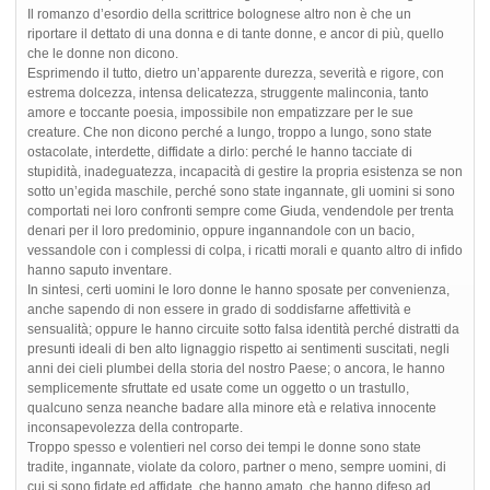
Il romanzo d’esordio della scrittrice bolognese altro non è che un
riportare il dettato di una donna e di tante donne, e ancor di più, quello
che le donne non dicono.
Esprimendo il tutto, dietro un’apparente durezza, severità e rigore, con
estrema dolcezza, intensa delicatezza, struggente malinconia, tanto
amore e toccante poesia, impossibile non empatizzare per le sue
creature. Che non dicono perché a lungo, troppo a lungo, sono state
ostacolate, interdette, diffidate a dirlo: perché le hanno tacciate di
stupidità, inadeguatezza, incapacità di gestire la propria esistenza se non
sotto un’egida maschile, perché sono state ingannate, gli uomini si sono
comportati nei loro confronti sempre come Giuda, vendendole per trenta
denari per il loro predominio, oppure ingannandole con un bacio,
vessandole con i complessi di colpa, i ricatti morali e quanto altro di infido
hanno saputo inventare.
In sintesi, certi uomini le loro donne le hanno sposate per convenienza,
anche sapendo di non essere in grado di soddisfarne affettività e
sensualità; oppure le hanno circuite sotto falsa identità perché distratti da
presunti ideali di ben alto lignaggio rispetto ai sentimenti suscitati, negli
anni dei cieli plumbei della storia del nostro Paese; o ancora, le hanno
semplicemente sfruttate ed usate come un oggetto o un trastullo,
qualcuno senza neanche badare alla minore età e relativa innocente
inconsapevolezza della controparte.
Troppo spesso e volentieri nel corso dei tempi le donne sono state
tradite, ingannate, violate da coloro, partner o meno, sempre uomini, di
cui si sono fidate ed affidate, che hanno amato, che hanno difeso ad