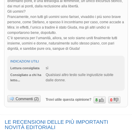
diventano ponti, è una tetralogia al femminile, un unico excursus storico,
dai muri ai ponti, dalla reclusione alla libertà.
Gli uomini?
Francamente, non tutti gli uomini sono farisei, vivaddio i più sono brave
persone, come Stefano, e spesso li incontriamo per caso, come accade a
Mira: in effetti, l’unico a tradire è stato Giuda, ma gli altri undici si
comportarono bene, dopotutto.
C’è speranza per l’umanità, allora, se solo siamo uniti finalmente tutti
insieme, uomini e donne, naturalmente sullo stesso piano, con pari
dignità, e sarebbe pure ora, sangue di Giuda!
INDICAZIONI UTILI
sì
Lettura consigliata
Qualsiasi altro testo sulle ingiustizie subite
Consigliato a chi ha
dalle donne.
letto...
Commenti (2)
Trovi utile questa opinione?
8
0
LE RECENSIONI DELLE PIÙ IMPORTANTI
NOVITÀ EDITORIALI