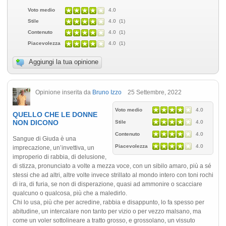
Voto medio
4.0
Stile
4.0 (1)
Contenuto
4.0 (1)
Piacevolezza
4.0 (1)
Aggiungi la tua opinione
Opinione inserita da
Bruno Izzo
25 Settembre, 2022
Voto medio
4.0
QUELLO CHE LE DONNE
NON DICONO
Stile
4.0
Contenuto
4.0
Sangue di Giuda è una
Piacevolezza
4.0
imprecazione, un’invettiva, un
improperio di rabbia, di delusione,
di stizza, pronunciato a volte a mezza voce, con un sibilo amaro, più a sé
stessi che ad altri, altre volte invece strillato al mondo intero con toni rochi
di ira, di furia, se non di disperazione, quasi ad ammonire o scacciare
qualcuno o qualcosa, più che a maledirlo.
Chi lo usa, più che per acredine, rabbia e disappunto, lo fa spesso per
abitudine, un intercalare non tanto per vizio o per vezzo malsano, ma
come un voler sottolineare a tratto grosso, e grossolano, un vissuto