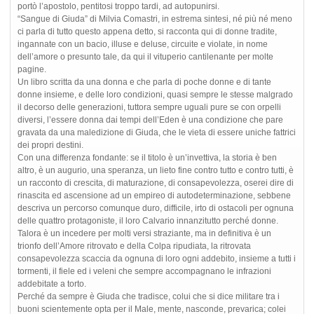
portò l’apostolo, pentitosi troppo tardi, ad autopunirsi.
“Sangue di Giuda” di Milvia Comastri, in estrema sintesi, né più né meno
ci parla di tutto questo appena detto, si racconta qui di donne tradite,
ingannate con un bacio, illuse e deluse, circuite e violate, in nome
dell’amore o presunto tale, da qui il vituperio cantilenante per molte
pagine.
Un libro scritta da una donna e che parla di poche donne e di tante
donne insieme, e delle loro condizioni, quasi sempre le stesse malgrado
il decorso delle generazioni, tuttora sempre uguali pure se con orpelli
diversi, l’essere donna dai tempi dell’Eden è una condizione che pare
gravata da una maledizione di Giuda, che le vieta di essere uniche fattrici
dei propri destini.
Con una differenza fondante: se il titolo è un’invettiva, la storia è ben
altro, è un augurio, una speranza, un lieto fine contro tutto e contro tutti, è
un racconto di crescita, di maturazione, di consapevolezza, oserei dire di
rinascita ed ascensione ad un empireo di autodeterminazione, sebbene
descriva un percorso comunque duro, difficile, irto di ostacoli per ognuna
delle quattro protagoniste, il loro Calvario innanzitutto perché donne.
Talora è un incedere per molti versi straziante, ma in definitiva è un
trionfo dell’Amore ritrovato e della Colpa ripudiata, la ritrovata
consapevolezza scaccia da ognuna di loro ogni addebito, insieme a tutti i
tormenti, il fiele ed i veleni che sempre accompagnano le infrazioni
addebitate a torto.
Perché da sempre è Giuda che tradisce, colui che si dice militare tra i
buoni scientemente opta per il Male, mente, nasconde, prevarica; colei