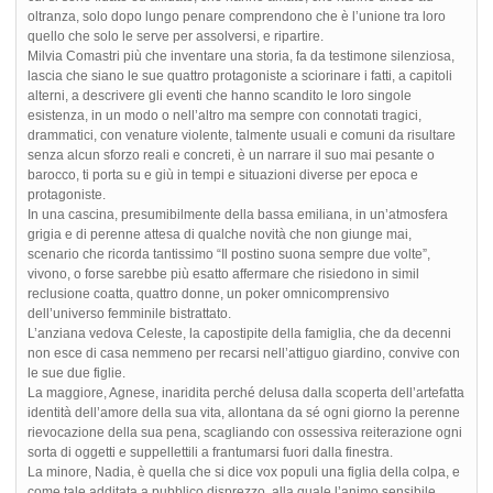
oltranza, solo dopo lungo penare comprendono che è l’unione tra loro
quello che solo le serve per assolversi, e ripartire.
Milvia Comastri più che inventare una storia, fa da testimone silenziosa,
lascia che siano le sue quattro protagoniste a sciorinare i fatti, a capitoli
alterni, a descrivere gli eventi che hanno scandito le loro singole
esistenza, in un modo o nell’altro ma sempre con connotati tragici,
drammatici, con venature violente, talmente usuali e comuni da risultare
senza alcun sforzo reali e concreti, è un narrare il suo mai pesante o
barocco, ti porta su e giù in tempi e situazioni diverse per epoca e
protagoniste.
In una cascina, presumibilmente della bassa emiliana, in un’atmosfera
grigia e di perenne attesa di qualche novità che non giunge mai,
scenario che ricorda tantissimo “Il postino suona sempre due volte”,
vivono, o forse sarebbe più esatto affermare che risiedono in simil
reclusione coatta, quattro donne, un poker omnicomprensivo
dell’universo femminile bistrattato.
L’anziana vedova Celeste, la capostipite della famiglia, che da decenni
non esce di casa nemmeno per recarsi nell’attiguo giardino, convive con
le sue due figlie.
La maggiore, Agnese, inaridita perché delusa dalla scoperta dell’artefatta
identità dell’amore della sua vita, allontana da sé ogni giorno la perenne
rievocazione della sua pena, scagliando con ossessiva reiterazione ogni
sorta di oggetti e suppellettili a frantumarsi fuori dalla finestra.
La minore, Nadia, è quella che si dice vox populi una figlia della colpa, e
come tale additata a pubblico disprezzo, alla quale l’animo sensibile