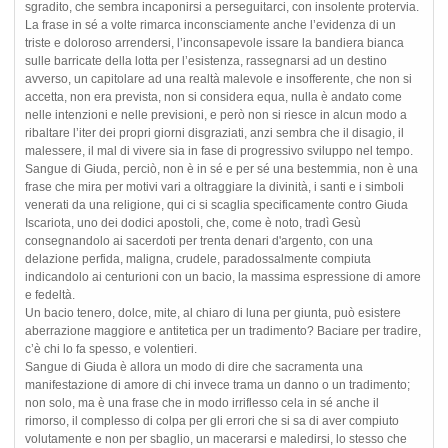
sgradito, che sembra incaponirsi a perseguitarci, con insolente protervia.
La frase in sé a volte rimarca inconsciamente anche l’evidenza di un
triste e doloroso arrendersi, l’inconsapevole issare la bandiera bianca
sulle barricate della lotta per l’esistenza, rassegnarsi ad un destino
avverso, un capitolare ad una realtà malevole e insofferente, che non si
accetta, non era prevista, non si considera equa, nulla è andato come
nelle intenzioni e nelle previsioni, e però non si riesce in alcun modo a
ribaltare l’iter dei propri giorni disgraziati, anzi sembra che il disagio, il
malessere, il mal di vivere sia in fase di progressivo sviluppo nel tempo.
Sangue di Giuda, perciò, non è in sé e per sé una bestemmia, non è una
frase che mira per motivi vari a oltraggiare la divinità, i santi e i simboli
venerati da una religione, qui ci si scaglia specificamente contro Giuda
Iscariota, uno dei dodici apostoli, che, come è noto, tradì Gesù
consegnandolo ai sacerdoti per trenta denari d'argento, con una
delazione perfida, maligna, crudele, paradossalmente compiuta
indicandolo ai centurioni con un bacio, la massima espressione di amore
e fedeltà.
Un bacio tenero, dolce, mite, al chiaro di luna per giunta, può esistere
aberrazione maggiore e antitetica per un tradimento? Baciare per tradire,
c’è chi lo fa spesso, e volentieri.
Sangue di Giuda è allora un modo di dire che sacramenta una
manifestazione di amore di chi invece trama un danno o un tradimento;
non solo, ma è una frase che in modo irriflesso cela in sé anche il
rimorso, il complesso di colpa per gli errori che si sa di aver compiuto
volutamente e non per sbaglio, un macerarsi e maledirsi, lo stesso che