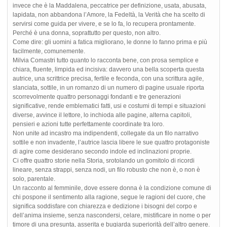
invece che è la Maddalena, peccatrice per definizione, usata, abusata,
lapidata, non abbandona l’Amore, la Fedeltà, la Verità che ha scelto di
servirsi come guida per vivere, e se lo fa, lo recupera prontamente.
Perché è una donna, soprattutto per questo, non altro.
Come dire: gli uomini a fatica migliorano, le donne lo fanno prima e più
facilmente, comunemente.
Milvia Comastri tutto quanto lo racconta bene, con prosa semplice e
chiara, fluente, limpida ed incisiva: davvero una bella scoperta questa
autrice, una scrittrice precisa, fertile e feconda, con una scrittura agile,
slanciata, sottile, in un romanzo di un numero di pagine usuale riporta
scorrevolmente quattro personaggi fondanti e tre generazioni
significative, rende emblematici fatti, usi e costumi di tempi e situazioni
diverse, avvince il lettore, lo inchioda alle pagine, alterna capitoli,
pensieri e azioni tutte perfettamente coordinate tra loro.
Non unite ad incastro ma indipendenti, collegate da un filo narrativo
sottile e non invadente, l’autrice lascia libere le sue quattro protagoniste
di agire come desiderano secondo indole ed inclinazioni proprie.
Ci offre quattro storie nella Storia, srotolando un gomitolo di ricordi
lineare, senza strappi, senza nodi, un filo robusto che non è, o non è
solo, parentale.
Un racconto al femminile, dove essere donna è la condizione comune di
chi pospone il sentimento alla ragione, segue le ragioni del cuore, che
significa soddisfare con chiarezza e dedizione i bisogni del corpo e
dell’anima insieme, senza nascondersi, celare, mistificare in nome o per
timore di una presunta, asserita e bugiarda superiorità dell’altro genere.