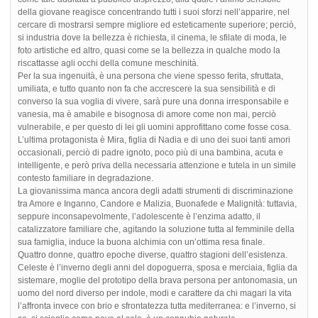
della giovane reagisce concentrando tutti i suoi sforzi nell’apparire, nel
cercare di mostrarsi sempre migliore ed esteticamente superiore; perciò,
si industria dove la bellezza è richiesta, il cinema, le sfilate di moda, le
foto artistiche ed altro, quasi come se la bellezza in qualche modo la
riscattasse agli occhi della comune meschinità.
Per la sua ingenuità, è una persona che viene spesso ferita, sfruttata,
umiliata, e tutto quanto non fa che accrescere la sua sensibilità e di
converso la sua voglia di vivere, sarà pure una donna irresponsabile e
vanesia, ma è amabile e bisognosa di amore come non mai, perciò
vulnerabile, e per questo di lei gli uomini approfittano come fosse cosa.
L’ultima protagonista è Mira, figlia di Nadia e di uno dei suoi tanti amori
occasionali, perciò di padre ignoto, poco più di una bambina, acuta e
intelligente, e però priva della necessaria attenzione e tutela in un simile
contesto familiare in degradazione.
La giovanissima manca ancora degli adatti strumenti di discriminazione
tra Amore e Inganno, Candore e Malizia, Buonafede e Malignità: tuttavia,
seppure inconsapevolmente, l’adolescente è l’enzima adatto, il
catalizzatore familiare che, agitando la soluzione tutta al femminile della
sua famiglia, induce la buona alchimia con un’ottima resa finale.
Quattro donne, quattro epoche diverse, quattro stagioni dell’esistenza.
Celeste è l’inverno degli anni del dopoguerra, sposa e merciaia, figlia da
sistemare, moglie del prototipo della brava persona per antonomasia, un
uomo del nord diverso per indole, modi e carattere da chi magari la vita
l’affronta invece con brio e sfrontatezza tutta mediterranea: e l’inverno, si