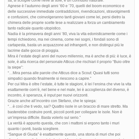
sa, si scioglie come neve al sole, è un connubio naturale.
Agnese è l’autunno degli anni ’60 e ’70, quelli del boom economico e
delle successive immediate contraddizioni, rivendicazioni, stravolgimenti
e confusioni, che coinvolgeranno tanti giovani come lei, persi dietro la
chimera delle proprie scelte tese a realizzare a forza un cambiamento
tanto radicale quanto utopistico.
Nadia è la primavera degli anni ’80, viva la vita edonisticamente come i
tempi richiedono, ma nei cinema, come nei sogni, i fondali sono di
cartapesta, basta un acquazzone ad infrangerli, e non distingui più le
lacrime dalle gocce di pioggia.
Mira è l’estate degli anni del nuovo millennio, ma è anche di più: è luce, è
sole, è alla ricerca del personale Atticus che rischiari il proprio “Buio oltre
la siepe”:
“…Mira pensa alle parole che Atticus dice a Scout: Quasi tutti sono
simpatici quando finalmente si riescono a capire.”
Per cui Mira è oltre l’estate, è tutte le stagioni, è lei l’eroina che vive la vita
esattamente com’è, nel bene e nel male, lei è accoglienza del diverso, è
incontro, è speranza, è input per nuovi orizzonti.
Grazie anche all’incontro con Stefano, che le spiega:
“…è così che ti vedo, sai? Quattro isole in un braccio di mare stretto. Ma
basterebbe costruire ponti, piccoli ponti per collegare le isole. Non è
un’impresa difficile. Basta volerlo sul serio.”
La verità è appunto questa, che con i mattoni si ergono tanto i muri
quanto i ponti, basta scegliere.
“Sangue di Giuda” è esattamente questo, una storia di muri che poi