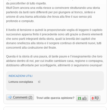
da psicothriller di tutto rispetto.
Wulf Dorn ancora una volta riesce a convincere strutturando una storia
partendo da tanti rami differenti per poi giungere al tronco, sintesi e
unione di una trama articolata che trova alla fine il suo senso più
profondo e compiuto.
Il livello di tensione e quindi la proporzionale voglia di leggere il capitolo
successivo appena finito il precedente sono alti grazie a diversi elementi
che sono parti integranti della storia, quali la brevità dei capitoli che
donano snellezza alla storia e il sorgere continuo di elementi nuovi, tutti
concorrenti alla costruzione del finale.
Questa è la storia di una paura, di tante paure e l’insegnamento che loro
abitano dentro di noi, per cui inutile cambiare casa, regione o compagna,
dobbiamo affrontarle per sconfiggerle, altrimenti ci seguiranno ovunque!
INDICAZIONI UTILI
sì
Lettura consigliata
Commenti (2)
Trovi utile questa opinione?
21
0