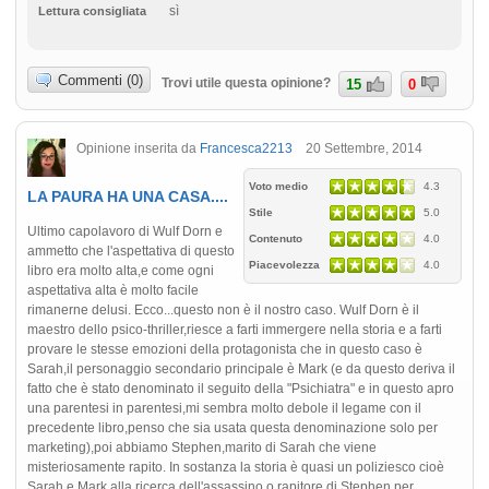
sì
Lettura consigliata
Commenti (0)
Trovi utile questa opinione?
15
0
Opinione inserita da
Francesca2213
20 Settembre, 2014
Voto medio
4.3
LA PAURA HA UNA CASA....
Stile
5.0
Ultimo capolavoro di Wulf Dorn e
Contenuto
4.0
ammetto che l'aspettativa di questo
Piacevolezza
4.0
libro era molto alta,e come ogni
aspettativa alta è molto facile
rimanerne delusi. Ecco...questo non è il nostro caso. Wulf Dorn è il
maestro dello psico-thriller,riesce a farti immergere nella storia e a farti
provare le stesse emozioni della protagonista che in questo caso è
Sarah,il personaggio secondario principale è Mark (e da questo deriva il
fatto che è stato denominato il seguito della "Psichiatra" e in questo apro
una parentesi in parentesi,mi sembra molto debole il legame con il
precedente libro,penso che sia usata questa denominazione solo per
marketing),poi abbiamo Stephen,marito di Sarah che viene
misteriosamente rapito. In sostanza la storia è quasi un poliziesco cioè
Sarah e Mark alla ricerca dell'assassino o rapitore di Stephen per