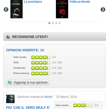
cura
La psichiatra
Follia profonda
RECENSIONE UTENTI
OPINIONI INSERITE: 10
Voto medio
4.2
Stile
4.1 (10)
Contenuto
4.2 (10)
Piacevolezza
4.3 (10)
Aggiungi la tua opinione
Opinione inserita da
Marta*
25 Marzo, 2019
Voto medio
3.3
PIU' CHE IL VERO WULF E'