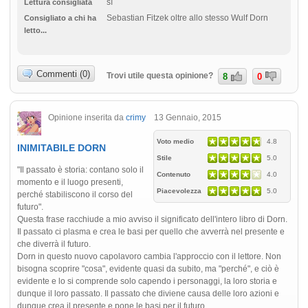
sì
Lettura consigliata
Sebastian Fitzek oltre allo stesso Wulf Dorn
Consigliato a chi ha
letto...
Commenti (0)
Trovi utile questa opinione?
8
0
Opinione inserita da
crimy
13 Gennaio, 2015
Voto medio
4.8
INIMITABILE DORN
Stile
5.0
"Il passato è storia: contano solo il
Contenuto
4.0
momento e il luogo presenti,
Piacevolezza
5.0
perché stabiliscono il corso del
futuro".
Questa frase racchiude a mio avviso il significato dell'intero libro di Dorn.
Il passato ci plasma e crea le basi per quello che avverrà nel presente e
che diverrà il futuro.
Dorn in questo nuovo capolavoro cambia l'approccio con il lettore. Non
bisogna scoprire "cosa", evidente quasi da subito, ma "perché", e ciò è
evidente e lo si comprende solo capendo i personaggi, la loro storia e
dunque il loro passato. Il passato che diviene causa delle loro azioni e
dunque crea il presente e pone le basi per il futuro.