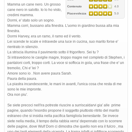
Mamma un cane nero. Un grosso
Contenuto
4.0
cane nero in salotto. Io lo ho visto,
Piacevolezza
5.0
credimi mamma.
Dormi, e' stato solo un sogno.
Mamma corri, bussano alla finestra. L'uomo in giardino bussa alla mia
finestra.
Dormi Harvey, era un ramo, il ramo ed il vento.
Lei scende le scale e intravede una luce in cucina, suo marito forse e'
rientrato in silenzio.
La striscia illumina il pavimento sotto il frigorifero. Sei tu ?
Si intravedono le caviglie magre, troppo magre nel completo di Stephen, i
pantaloni corti, troppo corti. La voce si soffoca in gola, una frase che e' un
tremolio, Chi e' lei ?
Amore sono io . Non avere paura Sarah.
Paura della paura.
La piastra incandescente, le mani in avanti, l'unica cosa che resta di me
sono le mie impronte.
Ora non piu'.
Se siete precoci nell'ira potreste riuscire a surriscaldarvi gia' alle prime
pagine, quando l'esordio propone il soggetto piuttosto ritrito del marito
estraneo che si insidia nella pacifica famigliola benestante. Se invece
siete nella media, il tempo della rabbia verra' depennato con lo scorrere
delle pagine, dove Wulf Dorn ci dimostra che quello non era il fulcro , ma
uno dei tanti elementi della vicenda. La trama infatti si infittisce scorrendo