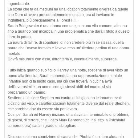
ingombrante.
La storia che fa da medium ha una location totalmente diversa da quelle
che Dorn ci aveva precedentemente mostrato, ora ci troviamo in
Inghilterra, più precisamente a Forest Hill.
Sarah Bridgewater è una donna comune, con una vita comune, almeno
fino a quando non incappa in una problematica che darà il titolo a questo
libro: la paura.
La paura di fallire, di sbagliare, di non credere più in se stessa, quella
paura che l'aveva fermata e l'aveva resa un'ulteriore pedina di una dama
mortale.
Dovrà misurarsi con essa, affrontarla e, eventualmente, superarla.
Tutto inizia quando suo figlio Harvey, una notte, sostiene di aver visto un
uomo alla finestra, Sarah ritenendola una rappresentazione mentale
infantile non ci fa molto caso, ma ciò che troverà in cucina avrà
dell'inverosimile: un uomo, con gli stessi abiti del marito, si sta
preparando un panino.
Sostiene di essere Stephen ma contro di lui giocano le innumerevoli
cicatrici sul viso, e caratterizzazioni totalmente diverse dal reale Stephen,
che sarebbe dovuto essere via per lavoro.
Così per Sarah ed Harvey iniziano una slavina interminabile di problemi,
di giochi, di terrore, che il caro Mark Behrendt (chi ha letto la Psichiatrà
comprenderà) sarà in grado di sbrogliare.
Dico con estrema cognizione di causa che Phobia è un libro alquanto