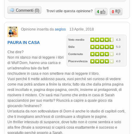
Commenti (0)
Trovi utile questa opinione?
4
0
Opinione inserita da
aeglos
13 Aprile, 2018
Voto medio
4.3
PAURA IN CASA
Stile
5.0
Che dire?
Contenuto
4.0
Non mi stanco mai di leggere i libri
Piacevolezza
4.0
di Wulf Dorn, hanno una carica e
un'adrenalina tale da farti
rinchiudere in casa e non smettere mai di leggere il libro.
Vuoi perchè ti mette addosso paura, vuoi perchè sei curioso di vedere
come mai potrà andare a finìre la storia; fatto sta che dalla prima pagina
resti incollato e, pagina dopo pagina, cerchi, insieme ai protagonisti, di
risolvere il mistero. Chi sarà mai l'uomo che entra in casa di Sarah
spacciandosi per suo marito? Riuscirà a capire a quale gioco sta
giocando l'estraneo?
Un'astuzia da non sottovalutare di Dorn è anche lo studio di capitoli corti,
che ti invogliano anch'essi di continuare a sfogliare le pagine.
Un thriller intessuto di suspance, dove tutto non è come sembra e solo
alla fine (finale a sorpresa) si capirà cosa esattamente è successo e
sopratutto perchè proprio a Sarah.