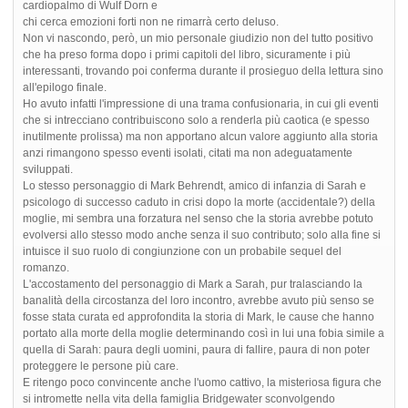
cardiopalmo di Wulf Dorn e
chi cerca emozioni forti non ne rimarrà certo deluso.
Non vi nascondo, però, un mio personale giudizio non del tutto positivo
che ha preso forma dopo i primi capitoli del libro, sicuramente i più
interessanti, trovando poi conferma durante il prosieguo della lettura sino
all'epilogo finale.
Ho avuto infatti l'impressione di una trama confusionaria, in cui gli eventi
che si intrecciano contribuiscono solo a renderla più caotica (e spesso
inutilmente prolissa) ma non apportano alcun valore aggiunto alla storia
anzi rimangono spesso eventi isolati, citati ma non adeguatamente
sviluppati.
Lo stesso personaggio di Mark Behrendt, amico di infanzia di Sarah e
psicologo di successo caduto in crisi dopo la morte (accidentale?) della
moglie, mi sembra una forzatura nel senso che la storia avrebbe potuto
evolversi allo stesso modo anche senza il suo contributo; solo alla fine si
intuisce il suo ruolo di congiunzione con un probabile sequel del
romanzo.
L'accostamento del personaggio di Mark a Sarah, pur tralasciando la
banalità della circostanza del loro incontro, avrebbe avuto più senso se
fosse stata curata ed approfondita la storia di Mark, le cause che hanno
portato alla morte della moglie determinando così in lui una fobia simile a
quella di Sarah: paura degli uomini, paura di fallire, paura di non poter
proteggere le persone più care.
E ritengo poco convincente anche l'uomo cattivo, la misteriosa figura che
si intromette nella vita della famiglia Bridgewater sconvolgendo