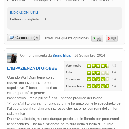
P.S= Penso che comunque Dorn pensi ad un continuo visto il finale!
INDICAZIONI UTILI
sì
Lettura consigliata
Commenti (0)
Trovi utile questa opinione?
7
0
Opinione inserita da
Bruno Elpis
16 Settembre, 2014
Voto medio
4.3
L'IMPAZIENZA DI GIOBBE
Stile
3.0
Quando Wulf Dorn torna con un
Contenuto
4.0
nuovo romanzo, mi carico di
Piacevolezza
5.0
aspettative. E forse, questo è un
errore, perché in genere
l’aspettativa – tanto più se è alta – spesso produce delusione.
“Phobia”: il titolo preannunciato su di me ha agito come lo specchietto per
l’allodola, per il conclamato interesse che nutro nei confronti del thriller
psicologico.
Da brava allodola, mi sono dunque precipitato in libreria per procurarmi
lo specchietto. Che ha funzionato, se misura della riuscita di un libro