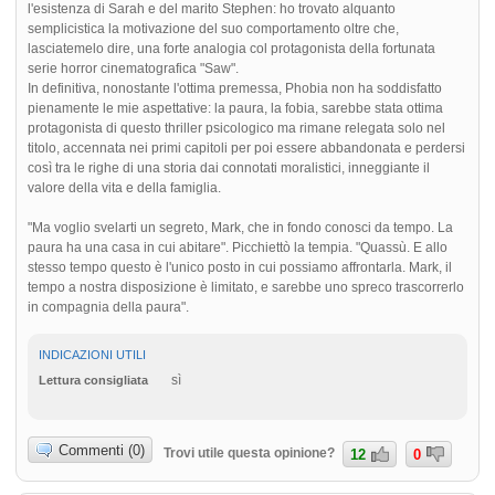
l'esistenza di Sarah e del marito Stephen: ho trovato alquanto
semplicistica la motivazione del suo comportamento oltre che,
lasciatemelo dire, una forte analogia col protagonista della fortunata
serie horror cinematografica "Saw".
In definitiva, nonostante l'ottima premessa, Phobia non ha soddisfatto
pienamente le mie aspettative: la paura, la fobia, sarebbe stata ottima
protagonista di questo thriller psicologico ma rimane relegata solo nel
titolo, accennata nei primi capitoli per poi essere abbandonata e perdersi
così tra le righe di una storia dai connotati moralistici, inneggiante il
valore della vita e della famiglia.
"Ma voglio svelarti un segreto, Mark, che in fondo conosci da tempo. La
paura ha una casa in cui abitare". Picchiettò la tempia. "Quassù. E allo
stesso tempo questo è l'unico posto in cui possiamo affrontarla. Mark, il
tempo a nostra disposizione è limitato, e sarebbe uno spreco trascorrerlo
in compagnia della paura".
INDICAZIONI UTILI
sì
Lettura consigliata
Commenti (0)
Trovi utile questa opinione?
12
0