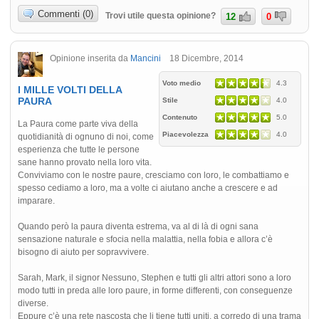
Commenti (0)
Trovi utile questa opinione?
12
0
Opinione inserita da
Mancini
18 Dicembre, 2014
Voto medio
4.3
I MILLE VOLTI DELLA
PAURA
Stile
4.0
Contenuto
5.0
La Paura come parte viva della
Piacevolezza
4.0
quotidianità di ognuno di noi, come
esperienza che tutte le persone
sane hanno provato nella loro vita.
Conviviamo con le nostre paure, cresciamo con loro, le combattiamo e
spesso cediamo a loro, ma a volte ci aiutano anche a crescere e ad
imparare.
Quando però la paura diventa estrema, va al di là di ogni sana
sensazione naturale e sfocia nella malattia, nella fobia e allora c’è
bisogno di aiuto per sopravvivere.
Sarah, Mark, il signor Nessuno, Stephen e tutti gli altri attori sono a loro
modo tutti in preda alle loro paure, in forme differenti, con conseguenze
diverse.
Eppure c’è una rete nascosta che li tiene tutti uniti, a corredo di una trama