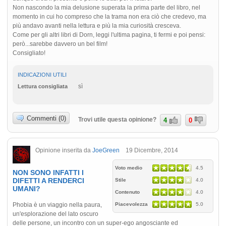
Non nascondo la mia delusione superata la prima parte del libro, nel
momento in cui ho compreso che la trama non era ciò che credevo, ma
più andavo avanti nella lettura e più la mia curiosità cresceva.
Come per gli altri libri di Dorn, leggi l'ultima pagina, ti fermi e poi pensi:
però...sarebbe davvero un bel film!
Consigliato!
INDICAZIONI UTILI
sì
Lettura consigliata
Commenti (0)
Trovi utile questa opinione?
4
0
Opinione inserita da
JoeGreen
19 Dicembre, 2014
Voto medio
4.5
NON SONO INFATTI I
DIFETTI A RENDERCI
Stile
4.0
UMANI?
Contenuto
4.0
Phobia è un viaggio nella paura,
Piacevolezza
5.0
un'esplorazione del lato oscuro
delle persone, un incontro con un super-ego angosciante ed