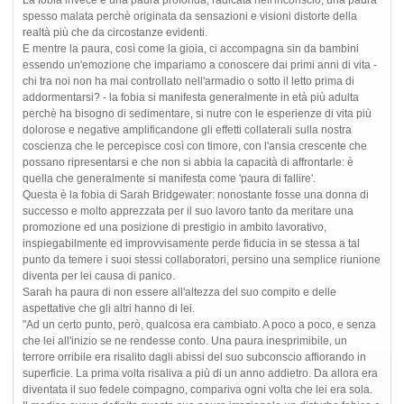
spesso malata perchè originata da sensazioni e visioni distorte della
realtà più che da circostanze evidenti.
E mentre la paura, così come la gioia, ci accompagna sin da bambini
essendo un'emozione che impariamo a conoscere dai primi anni di vita -
chi tra noi non ha mai controllato nell'armadio o sotto il letto prima di
addormentarsi? - la fobia si manifesta generalmente in età più adulta
perchè ha bisogno di sedimentare, si nutre con le esperienze di vita più
dolorose e negative amplificandone gli effetti collaterali sulla nostra
coscienza che le percepisce così con timore, con l'ansia crescente che
possano ripresentarsi e che non si abbia la capacità di affrontarle: è
quella che generalmente si manifesta come 'paura di fallire'.
Questa è la fobia di Sarah Bridgewater: nonostante fosse una donna di
successo e molto apprezzata per il suo lavoro tanto da meritare una
promozione ed una posizione di prestigio in ambito lavorativo,
inspiegabilmente ed improvvisamente perde fiducia in se stessa a tal
punto da temere i suoi stessi collaboratori, persino una semplice riunione
diventa per lei causa di panico.
Sarah ha paura di non essere all'altezza del suo compito e delle
aspettative che gli altri hanno di lei.
"Ad un certo punto, però, qualcosa era cambiato. A poco a poco, e senza
che lei all'inizio se ne rendesse conto. Una paura inesprimibile, un
terrore orribile era risalito dagli abissi del suo subconscio affiorando in
superficie. La prima volta risaliva a più di un anno addietro. Da allora era
diventata il suo fedele compagno, compariva ogni volta che lei era sola.