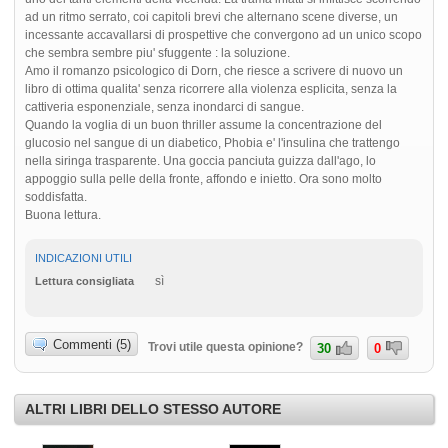
ad un ritmo serrato, coi capitoli brevi che alternano scene diverse, un
incessante accavallarsi di prospettive che convergono ad un unico scopo
che sembra sembre piu' sfuggente : la soluzione.
Amo il romanzo psicologico di Dorn, che riesce a scrivere di nuovo un
libro di ottima qualita' senza ricorrere alla violenza esplicita, senza la
cattiveria esponenziale, senza inondarci di sangue.
Quando la voglia di un buon thriller assume la concentrazione del
glucosio nel sangue di un diabetico, Phobia e' l'insulina che trattengo
nella siringa trasparente. Una goccia panciuta guizza dall'ago, lo
appoggio sulla pelle della fronte, affondo e inietto. Ora sono molto
soddisfatta.
Buona lettura.
INDICAZIONI UTILI
sì
Lettura consigliata
Commenti (5)
Trovi utile questa opinione?
30
0
ALTRI LIBRI DELLO STESSO AUTORE