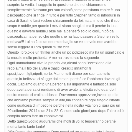
scoprire la verità. Il soggetto in questione che noi chiameremo
semplicemente Nessuno,per sua volontà,come possiamo capire è uno
psicopatico,che si finge in tutto e per tutto Stephen,tanto di introdursi in
casa di Sarah e farsi vedere chiaramente da lei,ma ammetto che il suo
scopo è nobile,per quanto i mezzi siano sbagliati,ma il perchè fa tutto
questo è davvero nobile.Forse me la penserò solo io così,un pò da
psicopatica,ma penso che quello che ha fatto passare a Stephen se lo
meritava!!! Lui ha fatto un enorme sbaglio,se ve lo rivelo non avrebbe
senso leggere il libro quindi mi sto zitta.
Questo libro,ok è un thriller anche un pò poliziesco,ma ha un significato e
la morale molto profonda. A me ha trasmesso la seguente.
Ogni uomo/donna vive la propria vita,alcuni sono l'eccezione alla
regola,ma il filo della vita è :nasci,cresci,ti innamori,ti
sposi,lavori,figli,nipoti,morte. Ma noi tutti diamo per scontato tutto
questo,la bellezza ci sfugge dalle mani perchè ce l'abbiamo davanti gli
occhi. Capiamo quanto una persona sia importante e fantastica solo
dopo averla persa,ci rendiamo di aver avuto la felicità solo quando il
nostro mondo ci crolla addosso. Dovremmo apprezzare,invece,quello
che abbiamo puntare sempre in alto,ma concepire ogni singolo istante
come qualcosa di irripetibile,perchè nella nostra vita non ci sarà più un
20 settembre 2014,o un 21 o 22. Ci sono solo giorni,uno dopo l'altro ed è
compito nostro fare un capolavoro!
Detto questo,voglio augurarmi che molti di voi lo leggeranno perchè
merita tanto tanto tanto!