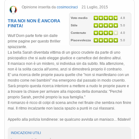
Opinione inserita da
cosimociraci
21 Luglio, 2015
Voto medio
4.8
TRA NOI NON È ANCORA
FINITA!
Stile
5.0
Contenuto
4.0
Wulf Dorn parte forte sin dalle
Piacevolezza
5.0
prime pagine per questo thriller
spiazzante.
La bella Sarah diventata vittima di un gioco crudele da parte di uno
psicopatico che si auto elegge giudice e carnefice del destino altrui.
Il maniaco non è un mistero, si individua sin da subito. Ma attenzione,
non è la solita caccia all'uomo, anzi si dimostrerà proprio il contrario.
E' una ricerca delle proprie paura quelle che "non si manifestano con un
mostro come nei bambini" ma emergono dal passato in modo cruento.
Sarà proprio questa ricerca interiore a mettere a nudo le proprie paure e
a trovare la chiave per arrivare alla risposta della domanda: "Perché
proprio Sarah, perché proprio la sua famiglia."
Il romanzo è ricco di colpi di scena anche nel finale che sembra non finire
mai. Il ritmo incalzante non lascia spazio a punti in cui rilassarsi.
Appello alla polizia londinese: se qualcuno avvista un maniaco... fidatevi!
INDICAZIONI UTILI