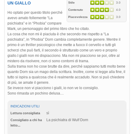
UN GIALLO
Stile
3.0
Contenuto
4.0
Ho optato per questo titolo perché
Piacevolezza
3.0
avevo amato follemente “La
psichiatra” e in “Phobia” compare
Mark, un personaggio del primo libro che ho citato.
La cosa che non mi è piaciuta è che secondo me rispetto a “La
psichiatra”, in “Phobia” Dorn cambia completamente genere. Mentre il
primo è un thriller psicologico che mette a fuoco il cervello e tutti gli
scherzi che può farti, il secondo è strutturato come un vero e proprio
giallo.I gialli non mi dispiacciono. Ma non mi piacciono se poi, oltre al
mistero da risolvere, non ci sono contorni di trama.
Sulla trama non ho cose brutte da dire, perché sappiamo tutti molto bene
quanto Dorn sia un mago della scrittura. Inoltre, come si legge alla fine, il
tutto si ispira a qualcosa che è realmente accaduto. Non si può chiedere
di più, se amate il genere.
Se invece non vi piacciono i gialli, io non ve lo consiglio.
Sono rimasta un pochino delusa....
INDICAZIONI UTILI
sì
Lettura consigliata
La psichiatra di Wulf Dorn
Consigliato a chi ha
letto...