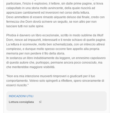
particolare, l'inizio è esplosivo, il lettore, sin dalle prime pagine, si trova
catapultato in una storia molto avvincente, della quale riuscirà ad
apprezzare cambiamenti ed inversioni nel corso della lettura.
Devo ammettere di essere rimasto alquanto deluso dal finale, credo con
fermezza che Dorn dovrà scrivere un seguito, se non altro per non
lasciare tutti noi sulle spine.
Phobia è davvero un libro eccezionale, scritto in modo sublime da Wulf
Dorn, riesce ad impaurirti, interessarti e ti rende schiavo di quelle pagine.
La lettura è scorrevole, molto ben schematizzata, con un intreccio altresì
complesso, e dunque molto spesso occorre fare appello alla propria
memoria per non perdere il filo della storia.
In sostanza un libro indubbiamente da leggere, un ennesimo capolavoro
di questo autore che, purtroppo, permane ancora poco conosciuto, ma
che meriterebbe maggiore visibilità.
"Non era mia intenzione muoverti rimproveri o giudicarti per il tuo
comportamento. Volevo solo spingerti a riflettere, spero sinceramente di
esserci riuscito."
INDICAZIONI UTILI
sì
Lettura consigliata