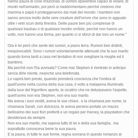
hanno paura di cose irrazionali, di uomini spaventosi capaci di volare, di
mostri nell'armadio, poi però si riaddormentano perchè credono che
mamma e papà li proteggeranno dai mali del mondo. I bambini non
sanno ancora molto delle vere creature dell'orrore che sono in agguato
oltre i vetri scuri della finestra. Delle paure ben più complesse di
qualsiasi baubau o di qualsiasi mostro orribile, perchè non hanno un
volto, non hanno una forma, per quanto ci si sforzi di dar loro un nome."
Ora è lei però che sente dei rumori, a piano terra. Rumori ben distinti,
inequivocabili. Sono i rumori volontariamente attenuati che fa suo marito
quando torna tardi a casa nel tentativo di non svegliare la moglie ed il
bambino.
Ma perchè non l'ha avvisata? Come mai Stephen è rientrato in anticipo
senza dirle niente, neanche una telefonata.
Lo capirà ben presto, quando prenderà coscienza che l'ombra di
quell'uomo nella cucina della sua casa, il volto a malapena illuminato
dalla luce del frigorifero aperto, le cicatrici che ne deturpavano l'aspetto..
quell'uomo non era Stephen, non era suo marito.
Ma aveva i suoi vestiti, aveva le sue chiavi.. e la chiamava per nome, la
chiamava Sarah, con dolcezza, le aveva persino portato un mazzo
bellissimo dei suoi fiori preferiti e un regalo per Harvey, la playstation che
desiderava da sempre.
Non era suo marito, ma sapeva tutto di lei e della sua famiglia.. ma
soprattutto conosceva bene la sua paura.
E la paura, in tutte le sue forme, regna sovrana in questo romanzo al