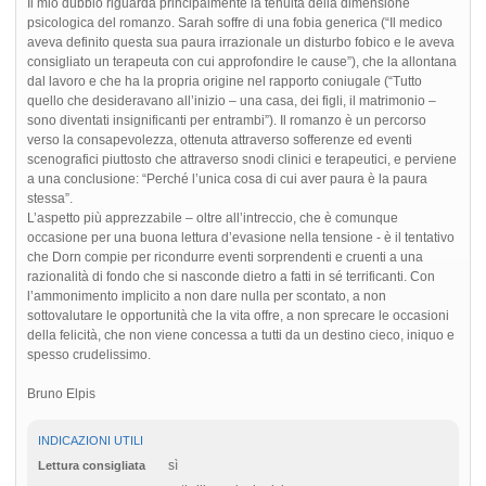
Il mio dubbio riguarda principalmente la tenuità della dimensione
psicologica del romanzo. Sarah soffre di una fobia generica (“Il medico
aveva definito questa sua paura irrazionale un disturbo fobico e le aveva
consigliato un terapeuta con cui approfondire le cause”), che la allontana
dal lavoro e che ha la propria origine nel rapporto coniugale (“Tutto
quello che desideravano all’inizio – una casa, dei figli, il matrimonio –
sono diventati insignificanti per entrambi”). Il romanzo è un percorso
verso la consapevolezza, ottenuta attraverso sofferenze ed eventi
scenografici piuttosto che attraverso snodi clinici e terapeutici, e perviene
a una conclusione: “Perché l’unica cosa di cui aver paura è la paura
stessa”.
L’aspetto più apprezzabile – oltre all’intreccio, che è comunque
occasione per una buona lettura d’evasione nella tensione - è il tentativo
che Dorn compie per ricondurre eventi sorprendenti e cruenti a una
razionalità di fondo che si nasconde dietro a fatti in sé terrificanti. Con
l’ammonimento implicito a non dare nulla per scontato, a non
sottovalutare le opportunità che la vita offre, a non sprecare le occasioni
della felicità, che non viene concessa a tutti da un destino cieco, iniquo e
spesso crudelissimo.
Bruno Elpis
INDICAZIONI UTILI
sì
Lettura consigliata