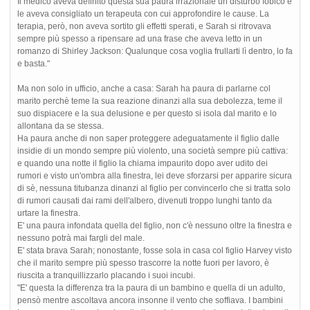
Il medico aveva definito questa sua paura irrazionale un disturbo fobico e
le aveva consigliato un terapeuta con cui approfondire le cause. La
terapia, però, non aveva sortito gli effetti sperati, e Sarah si ritrovava
sempre più spesso a ripensare ad una frase che aveva letto in un
romanzo di Shirley Jackson: Qualunque cosa voglia frullarti lì dentro, lo fa
e basta."
Ma non solo in ufficio, anche a casa: Sarah ha paura di parlarne col
marito perchè teme la sua reazione dinanzi alla sua debolezza, teme il
suo dispiacere e la sua delusione e per questo si isola dal marito e lo
allontana da se stessa.
Ha paura anche di non saper proteggere adeguatamente il figlio dalle
insidie di un mondo sempre più violento, una società sempre più cattiva:
e quando una notte il figlio la chiama impaurito dopo aver udito dei
rumori e visto un'ombra alla finestra, lei deve sforzarsi per apparire sicura
di sè, nessuna titubanza dinanzi al figlio per convincerlo che si tratta solo
di rumori causati dai rami dell'albero, divenuti troppo lunghi tanto da
urtare la finestra.
E' una paura infondata quella del figlio, non c'è nessuno oltre la finestra e
nessuno potrà mai fargli del male.
E' stata brava Sarah; nonostante, fosse sola in casa col figlio Harvey visto
che il marito sempre più spesso trascorre la notte fuori per lavoro, è
riuscita a tranquillizzarlo placando i suoi incubi.
"E' questa la differenza tra la paura di un bambino e quella di un adulto,
pensò mentre ascoltava ancora insonne il vento che soffiava. I bambini