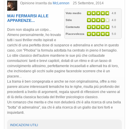
Opinione inserita da
McLennon
25 Settembre, 2014
Voto medio
4.8
MAI FERMARSI ALLE
APPARENZE...
Stile
4.0
Contenuto
5.0
Dorn non sbaglia un colpo...
Piacevolezza
5.0
Almeno personalmente, ho trovato
tutti i suoi thriller molto ispirati e
carichi di una perfetta dose di suspance e adrenalina e anche in questo
caso, con "Phobia" la formula adottata ha centrato in pieno il bersaglio.
Lo stile classico dell'autore mantiene le sue più che collaudate
connotazioni: tanti e brevi capitoli, dotati di un ritmo e di un tasso di
coinvolgimento altissimo, perfettamente incasellati e alternati tra di loro,
che inchiodano gli occhi sulle pagine facendole scorrere che è un
piacere...
La trama è ben congegnata e anche se non originalissima, offre a mio
parere alcune interessanti tematiche tra le righe, risulta più profondo dei
precedenti a livello di argomenti, regala spunti di riflessioni che vanno al
di là della classica facciata del thriller psicologico classico.
Un romanzo che merita e che non deluderà chi è alla ricerca di una bella
"botta" di adrenalina", sia chi è alla ricerca di un giallo dai toni forti e
inquietanti.
INDICAZIONI UTILI