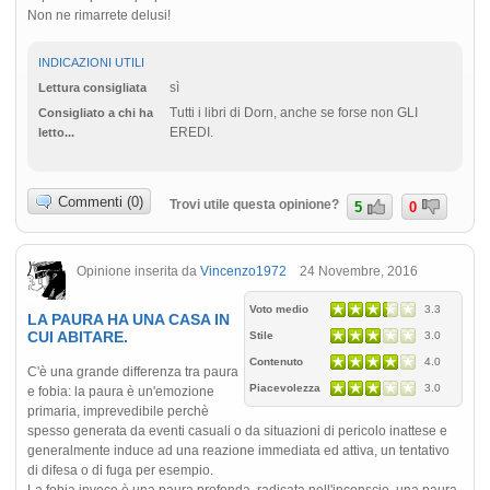
Non ne rimarrete delusi!
INDICAZIONI UTILI
sì
Lettura consigliata
Tutti i libri di Dorn, anche se forse non GLI
Consigliato a chi ha
EREDI.
letto...
Commenti (0)
Trovi utile questa opinione?
5
0
Opinione inserita da
Vincenzo1972
24 Novembre, 2016
Voto medio
3.3
LA PAURA HA UNA CASA IN
CUI ABITARE.
Stile
3.0
Contenuto
4.0
C'è una grande differenza tra paura
Piacevolezza
3.0
e fobia: la paura è un'emozione
primaria, imprevedibile perchè
spesso generata da eventi casuali o da situazioni di pericolo inattese e
generalmente induce ad una reazione immediata ed attiva, un tentativo
di difesa o di fuga per esempio.
La fobia invece è una paura profonda, radicata nell'inconscio, una paura