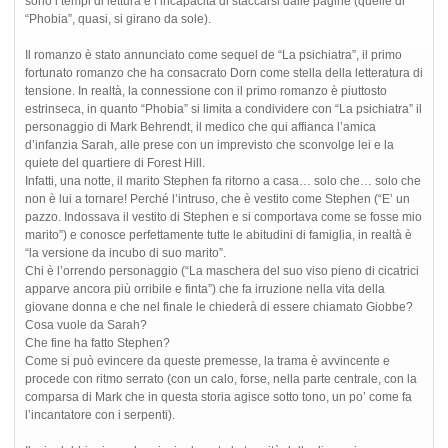
sono i tempi di lettura e l’incapacità di staccarsi dalle pagine (quelle di
“Phobia”, quasi, si girano da sole).
Il romanzo è stato annunciato come sequel de “La psichiatra”, il primo
fortunato romanzo che ha consacrato Dorn come stella della letteratura di
tensione. In realtà, la connessione con il primo romanzo è piuttosto
estrinseca, in quanto “Phobia” si limita a condividere con “La psichiatra” il
personaggio di Mark Behrendt, il medico che qui affianca l’amica
d’infanzia Sarah, alle prese con un imprevisto che sconvolge lei e la
quiete del quartiere di Forest Hill.
Infatti, una notte, il marito Stephen fa ritorno a casa… solo che… solo che
non è lui a tornare! Perché l’intruso, che è vestito come Stephen (“E’ un
pazzo. Indossava il vestito di Stephen e si comportava come se fosse mio
marito”) e conosce perfettamente tutte le abitudini di famiglia, in realtà è
“la versione da incubo di suo marito”.
Chi è l’orrendo personaggio (“La maschera del suo viso pieno di cicatrici
apparve ancora più orribile e finta”) che fa irruzione nella vita della
giovane donna e che nel finale le chiederà di essere chiamato Giobbe?
Cosa vuole da Sarah?
Che fine ha fatto Stephen?
Come si può evincere da queste premesse, la trama è avvincente e
procede con ritmo serrato (con un calo, forse, nella parte centrale, con la
comparsa di Mark che in questa storia agisce sotto tono, un po’ come fa
l’incantatore con i serpenti).