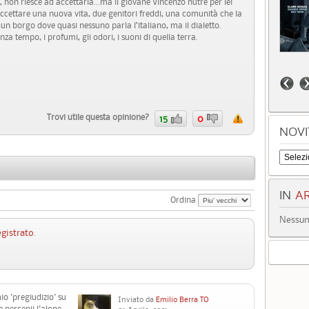
le, non riesce ad accettarla...ma il giovane Vincenzo nutre per lei
ccettare una nuova vita, due genitori freddi, una comunità che la
un borgo dove quasi nessuno parla l’italiano, ma il dialetto.
za tempo, i profumi, gli odori, i suoni di quella terra.
Trovi utile questa opinione?
15
0
NOVI
IN
AR
Ordina
Nessun 
egistrato
.
o 'pregiudizio' su
Inviato da
Emilio Berra TO
e percepii l'alone