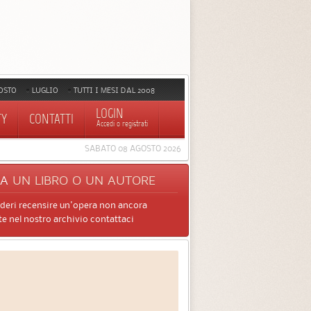
OSTO
LUGLIO
TUTTI I MESI DAL 2008
LOGIN
TY
CONTATTI
Accedi o registrati
SABATO 08 AGOSTO 2026
CA
UN LIBRO O UN AUTORE
ideri recensire un'opera non ancora
e nel nostro archivio contattaci