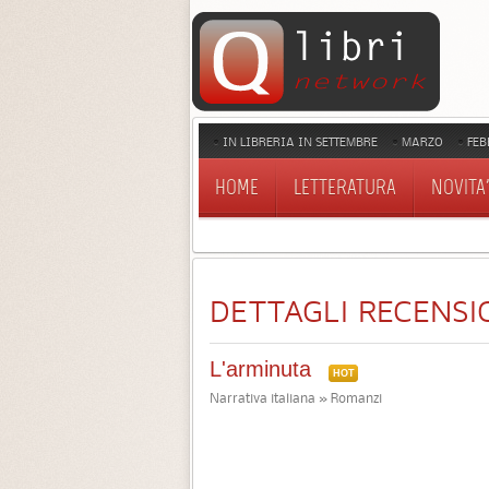
IN LIBRERIA IN SETTEMBRE
MARZO
FEB
HOME
LETTERATURA
NOVITA'
DETTAGLI RECENSI
L'arminuta
HOT
Narrativa italiana » Romanzi