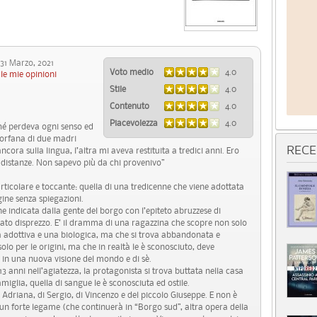
1 Marzo, 2021
Voto medio
4.0
le mie opinioni
Stile
4.0
Contenuto
4.0
Piacevolezza
4.0
hé perdeva ogni senso ed
 orfana di due madri
RECE
ncora sulla lingua, l’altra mi aveva restituita a tredici anni. Ero
e, distanze. Non sapevo più da chi provenivo”
ticolare e toccante: quella di una tredicenne che viene adottata
igine senza spiegazioni.
e indicata dalla gente del borgo con l’epiteto abruzzese di
elato disprezzo. E’ il dramma di una ragazzina che scopre non solo
na adottiva e una biologica, ma che si trova abbandonata e
o per le origini, ma che in realtà le è sconosciuto, deve
, in una nuova visione del mondo e di sè.
 13 anni nell’agiatezza, la protagonista si trova buttata nella casa
iglia, quella di sangue le è sconosciuta ed ostile.
 Adriana, di Sergio, di Vincenzo e del piccolo Giuseppe. E non è
 un forte legame (che continuerà in “Borgo sud”, altra opera della