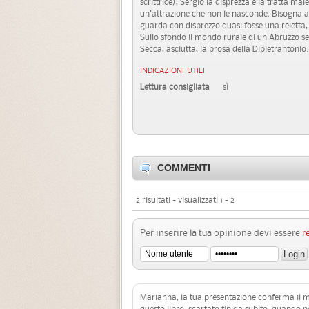
scrittrice), Sergio la disprezza e la tratta ma
un’attrazione che non le nasconde. Bisogna a
guarda con disprezzo quasi fosse una reietta, 
Sullo sfondo il mondo rurale di un Abruzzo sen
Secca, asciutta, la prosa della Dipietrantonio.
INDICAZIONI UTILI
Lettura consigliata
sì
COMMENTI
2 risultati - visualizzati 1 - 2
Per inserire la tua opinione devi essere
r
Marianna, la tua presentazione conferma il mi
questo libro, scartato fin da subito, quando n