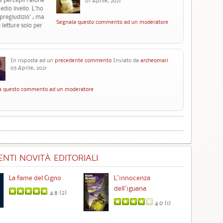
01 Aprile, 2021
edio livello. L'ho
'pregiudizio' ; ma
Segnala questo commento ad un moderatore
 letture solo per
In risposta ad un
precedente commento
Inviato da
archeomari
05 Aprile, 2021
a questo commento ad un moderatore
NTI NOVITÀ EDITORIALI
La fame del Cigno
L'innocenza
Id
dell'iguana
4.8 (
2
)
4.0 (
1
)