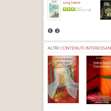
Intermezzo
Long Island
3.7 (
3
)
3.1 (
2
)
ALTRI
CONTENUTI INTERESSANT