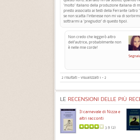
'molto' italiano della produzione italiana di m
presto associato ai testi della Ferrante (altro 
se non scatta l'interesse non mi va di sorbirmi
sottrarmi a 'pregiudizi' di questo tipo).
Non credo che leggerò altro
dell’autrice, probabilmente non
è nelle mie corde!
Segnal
2 risultati - visualizzati 1 - 2
LE
RECENSIONI DELLE PIÙ RECE
Chimere
Il carnevale di Nizza e
altri racconti
3.5 (
1
)
3.9 (
2
)