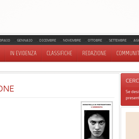
BRAIO
GENNAIO
DICEMBRE
NOVEMBRE
OTTOBRE
SETTEMBRE
AG
IN EVIDENZA
CLASSIFICHE
REDAZIONE
COMMUNI
CER
ONE
Se des
present