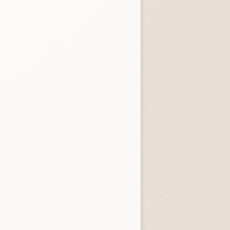
entità sconosciuta
Incastrati
Chime
3.3 (
1
)
3.8 (
1
)