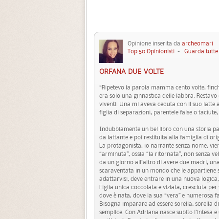
Opinione inserita da
archeomari
3
Top 50 Opinionisti
-
Guarda tutte 
ORFANA DUE VOLTE
“Ripetevo la parola mamma cento volte, finc
era solo una ginnastica delle labbra. Restavo
viventi. Una mi aveva ceduta con il suo latte a
figlia di separazioni, parentele false o taciut
Indubbiamente un bel libro con una storia par
da lattante e poi restituita alla famiglia di or
La protagonista, io narrante senza nome, vien
“arminuta”, ossia “la ritornata”, non senza v
da un giorno all’altro di avere due madri, u
scaraventata in un mondo che le appartiene sol
adattarvisi, deve entrare in una nuova logica
Figlia unica coccolata e viziata, cresciuta per
dove è nata, dove la sua “vera” e numerosa fam
Bisogna imparare ad essere sorella: sorella di
semplice. Con Adriana nasce subito l’intesa e