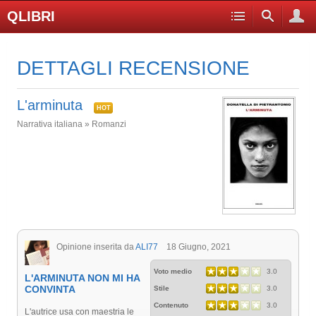
QLIBRI
DETTAGLI RECENSIONE
L'arminuta
HOT
Narrativa italiana » Romanzi
Opinione inserita da
ALI77
18 Giugno, 2021
Voto medio
3.0
L'ARMINUTA NON MI HA
CONVINTA
Stile
3.0
Contenuto
3.0
L'autrice usa con maestria le