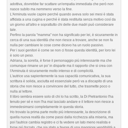
adottiva, dovrebbe far scattare un'empatia immediata che però non
nasce subito ma nemmeno verso la fine.
L'Arminuta vuole capire perché quando aveva solo sei mesi è stata
affidata a una cugina e perché è stata restituita senza motivo così da
un giorno all'altro e soprattutto chi delle due madri può considerare
tale.
Perfino la parola "mamma" non ha significato per lei, è sicuramente in
cerca di una sua identità che non riesce a trovare, anche se non fa
nulla per cambiare le cose come dicevo ha un ruolo passivo.
Per i suoi genitori è come se non ci fosse questa identità, per loro lei
è solo un peso.
Adriana, la sorella, è forse il personaggio più interessante ma che
comunque rimane un po' in disparte ma il rapporto che si crea con
l'Arminuta è sicuramente molto intenso e di complicità.
L'autrice usa sapientemente la sua capacità comunicativa, la sua
scrittura è solida, asciutta ed essenziale però va a discapito di una
storia che non riesce a convincere del tutto, che trasmette poco o
nulla al lettore.
Il libro sembra essere solo di chi lo ha scritto, la Di Pietrantonio l'ha
tenuto per sé e non l'ha mai lasciato andare e il lettore non riesce a
immedesimarsi completamente in questa storia.
Ho trovato la prima parte molto più interessante, la descrizione di
quella nuova realtà da come passi dalla ricchezza alla miseria, ma
poi l'autrice cambia registro e ci fa vedere un lato meno realista e
forse più forzato, che sia stato a favore di una maggiore vendibilità a