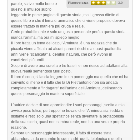
Piacevolezza
3.0
parole, scrive molto bene e
questo si intuisce subito
leggendo le prime pagine di questa storia, ma il grosso difetto di
questo libro è che il tema drammatico che ci viene proposto doveva
essere trattato in maniera più cruda e reale.
Certo probabilmente è solo un gusto personale però a questa storia
manca l'anima, ma ora mi spiego meglio.
Il libro tratta un tema delicato, l'Arminuta, è una ragazza che da
piccola viene affidata ad alcuni parenti ricchi e a quasi quattordici
anni viene "scaricata" ai genitori naturali, che però vivono in
condizioni più umili.
Scopre di avere una sorella e tre fratelli e non riesce ad adattarsi alla
nuova realtà sentendosi fuori posto.
Il libro è corto, si lascia leggere in un pomeriggio ma quello che mi ha
convinto di meno è il fatto che la Di Pietrantonio non sia andata
completamente a "indagare" nell'anima dell'Arminuta, delineando
questo personaggio in maniera superficiale.
L'autrice decide di non approfondire i suoi personaggi, scelta a mio
avviso poco felice, purtroppo ho trovato che l'Arminuta sia fredda e
distante e resti solo una spettatrice senza diventare la protagonista
della sua storia, quasi non sembra reale, non ha una vera e propria
reazione.
Sembra un personaggio interessante, il fatto di essere stata
abbandonata da entrambe le sue madri, quella biologica e quella