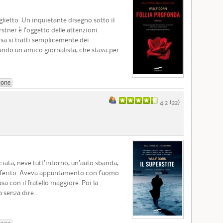
lietto. Un inquietante disegno sotto il
orstner è l’oggetto delle attenzioni
nsa si tratti semplicemente dei
ando un amico giornalista, che stava per
ione
4.2 (
22
)
ciata, neve tutt’intorno, un’auto sbanda,
 è ferito. Aveva appuntamento con l’uomo
sa con il fratello maggiore. Poi la
 senza dire...