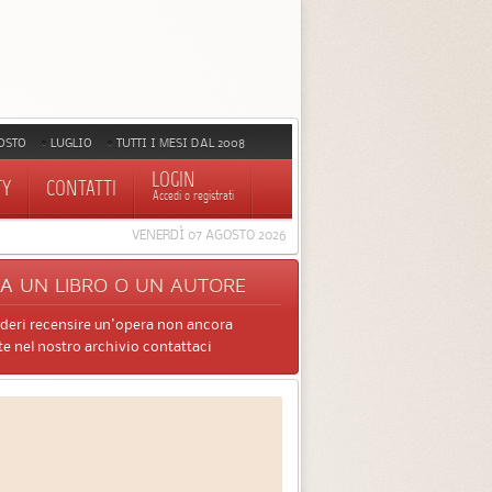
OSTO
LUGLIO
TUTTI I MESI DAL 2008
LOGIN
TY
CONTATTI
Accedi o registrati
VENERDÌ 07 AGOSTO 2026
CA
UN LIBRO O UN AUTORE
ideri recensire un'opera non ancora
e nel nostro archivio contattaci