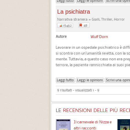
Leggi tutto
Leggi le opinioni
Scrivi una opin
La psichiatra
Narrativa straniera » Gialli, Thriller, Horror
48
19462
Autore
Wulf Dorn
Lavorare in un ospedale psichiatrico è diffi
si scontra con un’umanità reietta, con la so
mente. Tuttavia, a questo caso non era prep
terrore, la paziente rannicchiata ai suoi pied
Leggi tutto
Leggi le opinioni
Scrivi una opin
9 risultati - visualizzati 1 - 9
LE
RECENSIONI DELLE PIÙ RECE
Chimere
Il carnevale di Nizza e
altri racconti