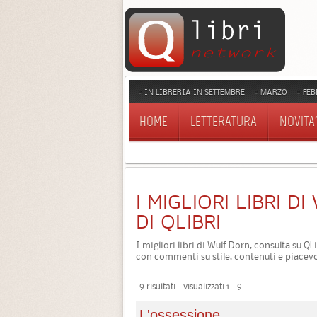
IN LIBRERIA IN SETTEMBRE
MARZO
FEB
HOME
LETTERATURA
NOVITA'
I MIGLIORI LIBRI 
DI QLIBRI
I migliori libri di Wulf Dorn, consulta su QL
con commenti su stile, contenuti e piacevo
9 risultati - visualizzati 1 - 9
L'ossessione