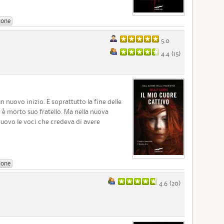
ione
5.0
4.4 (
15
)
n nuovo inizio. E soprattutto la fine delle
è morto suo fratello. Ma nella nuova
nuovo le voci che credeva di avere
ione
4.6 (
20
)