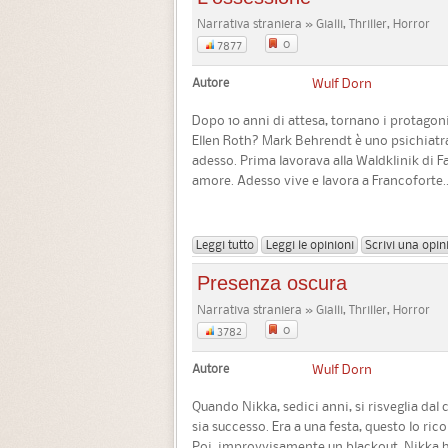
Narrativa straniera » Gialli, Thriller, Horror
0
7877
Autore
Wulf Dorn
Dopo 10 anni di attesa, tornano i protagonis
Ellen Roth? Mark Behrendt è uno psichiatra 
adesso. Prima lavorava alla Waldklinik di F
amore. Adesso vive e lavora a Francoforte..
Leggi tutto
Leggi le opinioni
Scrivi una opin
Presenza oscura
Narrativa straniera » Gialli, Thriller, Horror
0
3782
Autore
Wulf Dorn
Quando Nikka, sedici anni, si risveglia dal
sia successo. Era a una festa, questo lo ric
Poi, improvvisamente un blackout. Nikka h