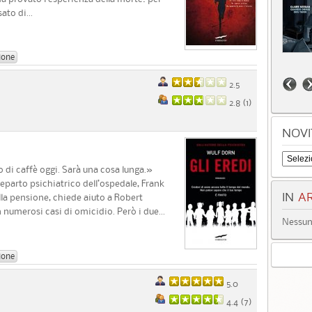
ato di...
ione
2.5
2.8 (
1
)
NOVI
 di caffè oggi. Sarà una cosa lunga.»
reparto psichiatrico dell’ospedale, Frank
IN
AR
lla pensione, chiede aiuto a Robert
 numerosi casi di omicidio. Però i due...
Nessun 
ione
5.0
4.4 (
7
)