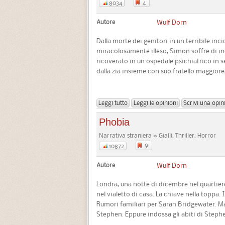
4
8034
Autore
Wulf Dorn
Dalla morte dei genitori in un terribile inc
miracolosamente illeso, Simon soffre di i
ricoverato in un ospedale psichiatrico in se
dalla zia insieme con suo fratello maggiore,
Leggi tutto
Leggi le opinioni
Scrivi una opin
Phobia
Narrativa straniera » Gialli, Thriller, Horror
9
10872
Autore
Wulf Dorn
Londra, una notte di dicembre nel quartiere
nel vialetto di casa. La chiave nella toppa.
Rumori familiari per Sarah Bridgewater. M
Stephen. Eppure indossa gli abiti di Stephen