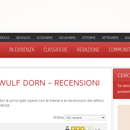
BRAIO
GENNAIO
DICEMBRE
NOVEMBRE
OTTOBRE
SETTEMBRE
AG
IN EVIDENZA
CLASSIFICHE
REDAZIONE
COMMUNI
CER
DI WULF DORN - RECENSIONI
Se des
present
ibri le principali opere con le trame e le recensioni dei lettori
lezza.
Ordina
3.0