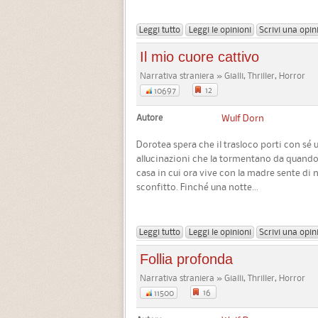
Leggi tutto
Leggi le opinioni
Scrivi una opin
Il mio cuore cattivo
Narrativa straniera » Gialli, Thriller, Horror
12
10697
Autore
Wulf Dorn
Dorotea spera che il trasloco porti con sé u
allucinazioni che la tormentano da quando 
casa in cui ora vive con la madre sente di 
sconfitto. Finché una notte...
Leggi tutto
Leggi le opinioni
Scrivi una opin
Follia profonda
Narrativa straniera » Gialli, Thriller, Horror
16
11500