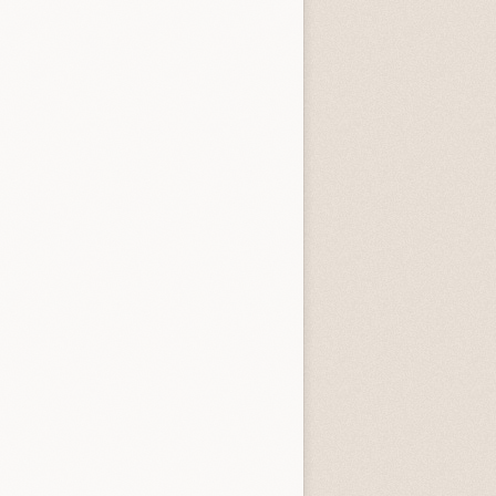
entità sconosciuta
Incastrati
Chime