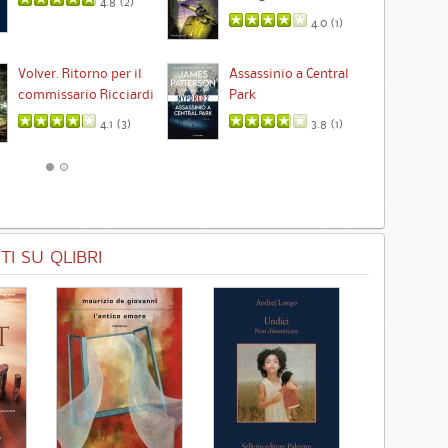
4.8 (
2
)
4.0 (
1
)
Ta
Volver. Ritorno per il
Assassinio a Central
commissario Ricciardi
Park
4.1 (
3
)
3.8 (
1
)
I SU QLIBRI