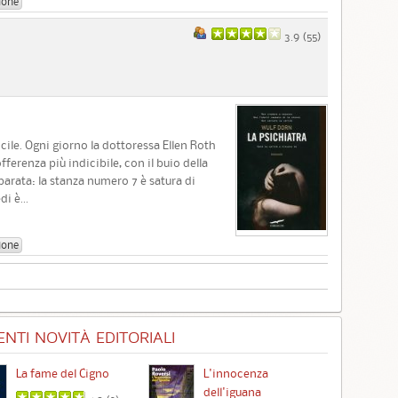
ione
3.9 (
55
)
cile. Ogni giorno la dottoressa Ellen Roth
fferenza più indicibile, con il buio della
arata: la stanza numero 7 è satura di
i è...
ione
NTI NOVITÀ EDITORIALI
La fame del Cigno
L'innocenza
Id
dell'iguana