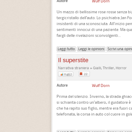
Autore
Wulf Dorn
Un mazzo di bellissime rose rosse senza big
tergicristallo dell’auto. Lo psichiatra Jan F
insistenti di una sconosciuta. All’inizio pe
sentimenti innocui di una paziente. Ma qu
fargli delle rivelazioni sconvolgenti...
Leggi tutto
Leggi le opinioni
Scrivi una opin
Il superstite
Narrativa straniera » Gialli, Thriller, Horror
22
11462
Autore
Wulf Dorn
Prima del silenzio. Inverno, la strada ghiac
si schianta contro un’albero, il guidatore
che ha rapito suo figlio, mentre era fuori ca
telefonata, la corsa in auto col cuore in gola