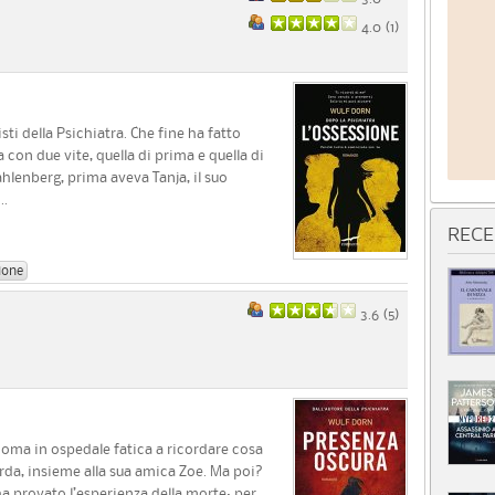
4.0 (
1
)
ti della Psichiatra. Che fine ha fatto
con due vite, quella di prima e quella di
ahlenberg, prima aveva Tanja, il suo
..
RECE
ione
3.6 (
5
)
 coma in ospedale fatica a ricordare cosa
orda, insieme alla sua amica Zoe. Ma poi?
a provato l’esperienza della morte: per