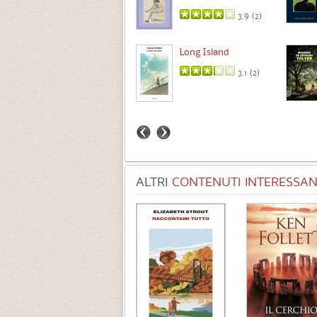
3.5 (
1
)
3.9 (
2
)
Intermezzo
Long Island
3.7 (
3
)
3.1 (
2
)
ALTRI
CONTENUTI INTERESSANT