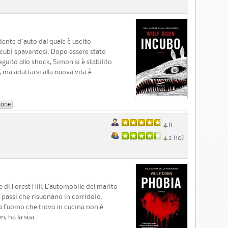
idente d'auto dal quale è uscito
ncubi spaventosi. Dopo essere stato
guito allo shock, Simon si è stabilito
 ma adattarsi alla nuova vita è...
ione
4.8
4.2 (
10
)
 di Forest Hill. L’automobile del marito
 I passi che risuonano in corridoio.
a l’uomo che trova in cucina non è
, ha la sua...