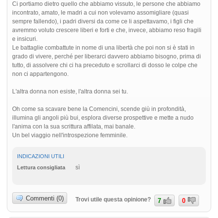
Ci portiamo dietro quello che abbiamo vissuto, le persone che abbiamo
incontrato, amato, le madri a cui non volevamo assomigliare (quasi
sempre fallendo), i padri diversi da come ce li aspettavamo, i figli che
avremmo voluto crescere liberi e forti e che, invece, abbiamo reso fragili
e insicuri.
Le battaglie combattute in nome di una libertà che poi non si è stati in
grado di vivere, perché per liberarci davvero abbiamo bisogno, prima di
tutto, di assolvere chi ci ha preceduto e scrollarci di dosso le colpe che
non ci appartengono.
L'altra donna non esiste, l'altra donna sei tu.
Oh come sa scavare bene la Comencini, scende giù in profondità,
illumina gli angoli più bui, esplora diverse prospettive e mette a nudo
l'anima con la sua scrittura affilata, mai banale.
Un bel viaggio nell'introspezione femminile.
INDICAZIONI UTILI
sì
Lettura consigliata
Commenti (0)
Trovi utile questa opinione?
7
0