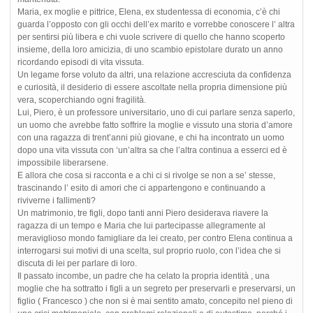
Maria, ex moglie e pittrice, Elena, ex studentessa di economia, c’è chi
guarda l’opposto con gli occhi dell’ex marito e vorrebbe conoscere l’ altra
per sentirsi più libera e chi vuole scrivere di quello che hanno scoperto
insieme, della loro amicizia, di uno scambio epistolare durato un anno
ricordando episodi di vita vissuta.
Un legame forse voluto da altri, una relazione accresciuta da confidenza
e curiosità, il desiderio di essere ascoltate nella propria dimensione più
vera, scoperchiando ogni fragilità.
Lui, Piero, è un professore universitario, uno di cui parlare senza saperlo,
un uomo che avrebbe fatto soffrire la moglie e vissuto una storia d’amore
con una ragazza di trent’anni più giovane, e chi ha incontrato un uomo
dopo una vita vissuta con ‘un’altra sa che l’altra continua a esserci ed è
impossibile liberarsene.
E allora che cosa si racconta e a chi ci si rivolge se non a se’ stesse,
trascinando l’ esito di amori che ci appartengono e continuando a
riviverne i fallimenti?
Un matrimonio, tre figli, dopo tanti anni Piero desiderava riavere la
ragazza di un tempo e Maria che lui partecipasse allegramente al
meraviglioso mondo famigliare da lei creato, per contro Elena continua a
interrogarsi sui motivi di una scelta, sul proprio ruolo, con l’idea che si
discuta di lei per parlare di loro.
Il passato incombe, un padre che ha celato la propria identità , una
moglie che ha sottratto i figli a un segreto per preservarli e preservarsi, un
figlio ( Francesco ) che non si è mai sentito amato, concepito nel pieno di