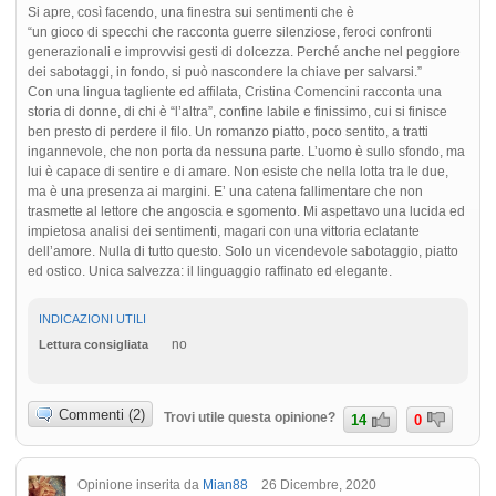
Si apre, così facendo, una finestra sui sentimenti che è
“un gioco di specchi che racconta guerre silenziose, feroci confronti
generazionali e improvvisi gesti di dolcezza. Perché anche nel peggiore
dei sabotaggi, in fondo, si può nascondere la chiave per salvarsi.”
Con una lingua tagliente ed affilata, Cristina Comencini racconta una
storia di donne, di chi è “l’altra”, confine labile e finissimo, cui si finisce
ben presto di perdere il filo. Un romanzo piatto, poco sentito, a tratti
ingannevole, che non porta da nessuna parte. L’uomo è sullo sfondo, ma
lui è capace di sentire e di amare. Non esiste che nella lotta tra le due,
ma è una presenza ai margini. E’ una catena fallimentare che non
trasmette al lettore che angoscia e sgomento. Mi aspettavo una lucida ed
impietosa analisi dei sentimenti, magari con una vittoria eclatante
dell’amore. Nulla di tutto questo. Solo un vicendevole sabotaggio, piatto
ed ostico. Unica salvezza: il linguaggio raffinato ed elegante.
INDICAZIONI UTILI
no
Lettura consigliata
Commenti (2)
Trovi utile questa opinione?
14
0
Opinione inserita da
Mian88
26 Dicembre, 2020