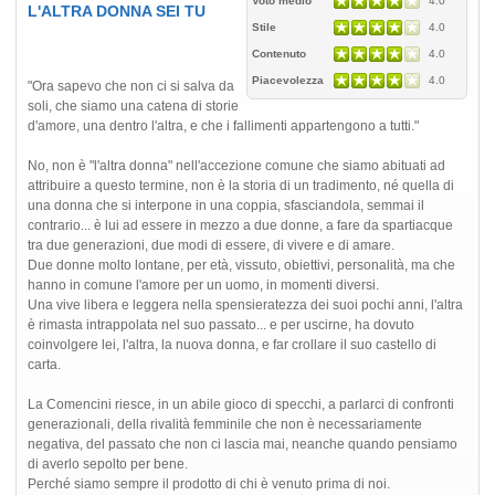
Voto medio
4.0
L'ALTRA DONNA SEI TU
Stile
4.0
Contenuto
4.0
Piacevolezza
4.0
"Ora sapevo che non ci si salva da
soli, che siamo una catena di storie
d'amore, una dentro l'altra, e che i fallimenti appartengono a tutti."
No, non è "l'altra donna" nell'accezione comune che siamo abituati ad
attribuire a questo termine, non è la storia di un tradimento, né quella di
una donna che si interpone in una coppia, sfasciandola, semmai il
contrario... è lui ad essere in mezzo a due donne, a fare da spartiacque
tra due generazioni, due modi di essere, di vivere e di amare.
Due donne molto lontane, per età, vissuto, obiettivi, personalità, ma che
hanno in comune l'amore per un uomo, in momenti diversi.
Una vive libera e leggera nella spensieratezza dei suoi pochi anni, l'altra
è rimasta intrappolata nel suo passato... e per uscirne, ha dovuto
coinvolgere lei, l'altra, la nuova donna, e far crollare il suo castello di
carta.
La Comencini riesce, in un abile gioco di specchi, a parlarci di confronti
generazionali, della rivalità femminile che non è necessariamente
negativa, del passato che non ci lascia mai, neanche quando pensiamo
di averlo sepolto per bene.
Perché siamo sempre il prodotto di chi è venuto prima di noi.