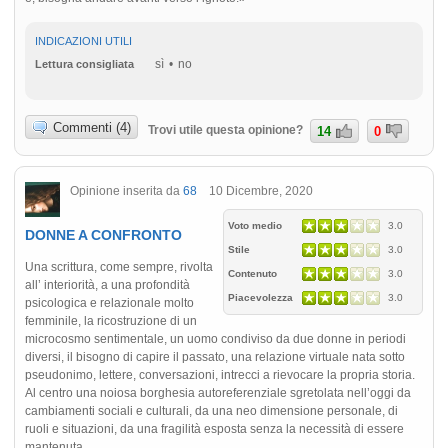
INDICAZIONI UTILI
sì
no
Lettura consigliata
Commenti (4)
Trovi utile questa opinione?
14
0
Opinione inserita da
68
10 Dicembre, 2020
Voto medio
3.0
DONNE A CONFRONTO
Stile
3.0
Una scrittura, come sempre, rivolta
Contenuto
3.0
all’ interiorità, a una profondità
Piacevolezza
3.0
psicologica e relazionale molto
femminile, la ricostruzione di un
microcosmo sentimentale, un uomo condiviso da due donne in periodi
diversi, il bisogno di capire il passato, una relazione virtuale nata sotto
pseudonimo, lettere, conversazioni, intrecci a rievocare la propria storia.
Al centro una noiosa borghesia autoreferenziale sgretolata nell’oggi da
cambiamenti sociali e culturali, da una neo dimensione personale, di
ruoli e situazioni, da una fragilità esposta senza la necessità di essere
mantenuta.