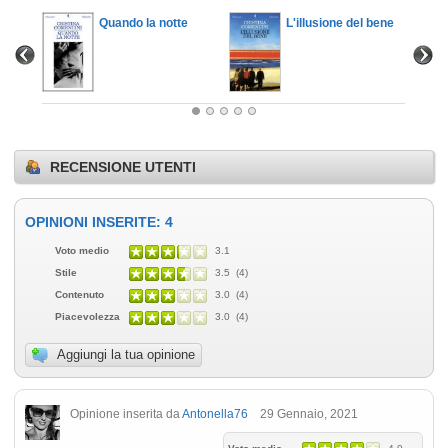
l turco
Quando la notte
L'illusione del bene
RECENSIONE UTENTI
OPINIONI INSERITE: 4
Voto medio
3.1
Stile
3.5 (4)
Contenuto
3.0 (4)
Piacevolezza
3.0 (4)
Aggiungi la tua opinione
Opinione inserita da
Antonella76
29 Gennaio, 2021