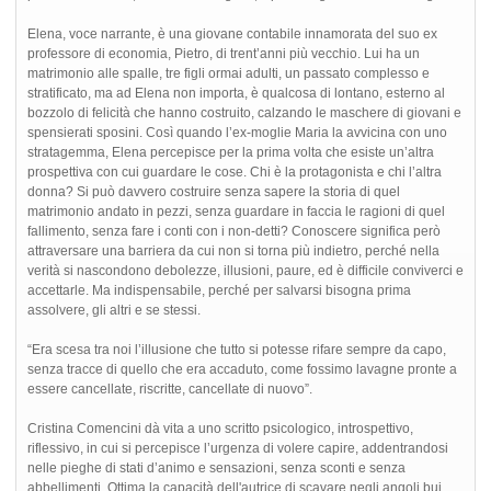
Elena, voce narrante, è una giovane contabile innamorata del suo ex
professore di economia, Pietro, di trent’anni più vecchio. Lui ha un
matrimonio alle spalle, tre figli ormai adulti, un passato complesso e
stratificato, ma ad Elena non importa, è qualcosa di lontano, esterno al
bozzolo di felicità che hanno costruito, calzando le maschere di giovani e
spensierati sposini. Così quando l’ex-moglie Maria la avvicina con uno
stratagemma, Elena percepisce per la prima volta che esiste un’altra
prospettiva con cui guardare le cose. Chi è la protagonista e chi l’altra
donna? Si può davvero costruire senza sapere la storia di quel
matrimonio andato in pezzi, senza guardare in faccia le ragioni di quel
fallimento, senza fare i conti con i non-detti? Conoscere significa però
attraversare una barriera da cui non si torna più indietro, perché nella
verità si nascondono debolezze, illusioni, paure, ed è difficile conviverci e
accettarle. Ma indispensabile, perché per salvarsi bisogna prima
assolvere, gli altri e se stessi.
“Era scesa tra noi l’illusione che tutto si potesse rifare sempre da capo,
senza tracce di quello che era accaduto, come fossimo lavagne pronte a
essere cancellate, riscritte, cancellate di nuovo”.
Cristina Comencini dà vita a uno scritto psicologico, introspettivo,
riflessivo, in cui si percepisce l’urgenza di volere capire, addentrandosi
nelle pieghe di stati d’animo e sensazioni, senza sconti e senza
abbellimenti. Ottima la capacità dell'autrice di scavare negli angoli bui