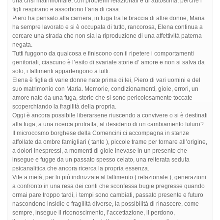
una crisi matrimoniale, con problemi relazionali e di autostima, perché i
figli respirano e assorbono l’aria di casa.
Piero ha pensato alla carriera, in fuga tra le braccia di altre donne, Maria
ha sempre lavorato e si è occupata di tutto, rancorosa, Elena continua a
cercare una strada che non sia la riproduzione di una affettività paterna
negata.
Tutti fuggono da qualcosa e finiscono con il ripetere i comportamenti
genitoriali, ciascuno è l’esito di svariate storie d’ amore e non si salva da
solo, i fallimenti appartengono a tutti.
Elena è figlia di varie donne nate prima di lei, Piero di vari uomini e del
suo matrimonio con Maria. Memorie, condizionamenti, gioie, errori, un
amore nato da una fuga, storie che si sono pericolosamente toccate
scoperchiando la fragilità della propria.
Oggi è ancora possibile liberarsene riuscendo a convivere o si è destinati
alla fuga, a una ricerca protratta, al desiderio di un cambiamento futuro?
Il microcosmo borghese della Comencini ci accompagna in stanze
affollate da ombre famigliari ( tante ), piccole trame per tornare all’origine,
a dolori inespressi, a momenti di gioie inevase in un presente che
insegue e fugge da un passato spesso celato, una reiterata seduta
psicanalitica che ancora ricerca la propria essenza.
Vite a metà, per lo più indirizzate al fallimento ( relazionale ), generazioni
a confronto in una resa dei conti che sconfessa bugie pregresse quando
ormai pare troppo tardi, i tempi sono cambiati, passato presente e futuro
nascondono insidie e fragilità diverse, la possibilità di rinascere, come
sempre, insegue il riconoscimento, l’accettazione, il perdono,