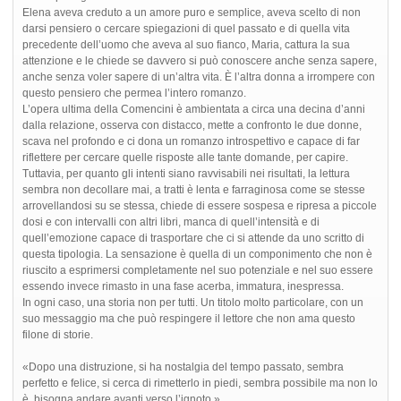
Elena aveva creduto a un amore puro e semplice, aveva scelto di non
darsi pensiero o cercare spiegazioni di quel passato e di quella vita
precedente dell’uomo che aveva al suo fianco, Maria, cattura la sua
attenzione e le chiede se davvero si può conoscere anche senza sapere,
anche senza voler sapere di un’altra vita. È l’altra donna a irrompere con
questo pensiero che permea l’intero romanzo.
L’opera ultima della Comencini è ambientata a circa una decina d’anni
dalla relazione, osserva con distacco, mette a confronto le due donne,
scava nel profondo e ci dona un romanzo introspettivo e capace di far
riflettere per cercare quelle risposte alle tante domande, per capire.
Tuttavia, per quanto gli intenti siano ravvisabili nei risultati, la lettura
sembra non decollare mai, a tratti è lenta e farraginosa come se stesse
arrovellandosi su se stessa, chiede di essere sospesa e ripresa a piccole
dosi e con intervalli con altri libri, manca di quell’intensità e di
quell’emozione capace di trasportare che ci si attende da uno scritto di
questa tipologia. La sensazione è quella di un componimento che non è
riuscito a esprimersi completamente nel suo potenziale e nel suo essere
essendo invece rimasto in una fase acerba, immatura, inespressa.
In ogni caso, una storia non per tutti. Un titolo molto particolare, con un
suo messaggio ma che può respingere il lettore che non ama questo
filone di storie.
«Dopo una distruzione, si ha nostalgia del tempo passato, sembra
perfetto e felice, si cerca di rimetterlo in piedi, sembra possibile ma non lo
è, bisogna andare avanti verso l’ignoto.»