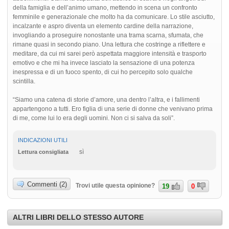
della famiglia e dell’animo umano, mettendo in scena un confronto
femminile e generazionale che molto ha da comunicare. Lo stile asciutto,
incalzante e aspro diventa un elemento cardine della narrazione,
invogliando a proseguire nonostante una trama scarna, sfumata, che
rimane quasi in secondo piano. Una lettura che costringe a riflettere e
meditare, da cui mi sarei però aspettata maggiore intensità e trasporto
emotivo e che mi ha invece lasciato la sensazione di una potenza
inespressa e di un fuoco spento, di cui ho percepito solo qualche
scintilla.
“Siamo una catena di storie d’amore, una dentro l’altra, e i fallimenti
appartengono a tutti. Ero figlia di una serie di donne che venivano prima
di me, come lui lo era degli uomini. Non ci si salva da soli”.
INDICAZIONI UTILI
sì
Lettura consigliata
Commenti (2)
Trovi utile questa opinione?
19
0
ALTRI LIBRI DELLO STESSO AUTORE