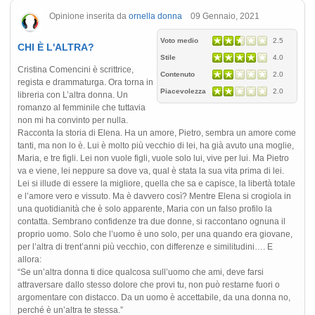
Opinione inserita da
ornella donna
09 Gennaio, 2021
Voto medio
2.5
CHI È L'ALTRA?
Stile
4.0
Cristina Comencini è scrittrice,
Contenuto
2.0
regista e drammaturga. Ora torna in
Piacevolezza
2.0
libreria con L’altra donna. Un
romanzo al femminile che tuttavia
non mi ha convinto per nulla.
Racconta la storia di Elena. Ha un amore, Pietro, sembra un amore come
tanti, ma non lo è. Lui è molto più vecchio di lei, ha già avuto una moglie,
Maria, e tre figli. Lei non vuole figli, vuole solo lui, vive per lui. Ma Pietro
va e viene, lei neppure sa dove va, qual è stata la sua vita prima di lei.
Lei si illude di essere la migliore, quella che sa e capisce, la libertà totale
e l’amore vero e vissuto. Ma è davvero così? Mentre Elena si crogiola in
una quotidianità che è solo apparente, Maria con un falso profilo la
contatta. Sembrano confidenze tra due donne, si raccontano ognuna il
proprio uomo. Solo che l’uomo è uno solo, per una quando era giovane,
per l’altra di trent’anni più vecchio, con differenze e similitudini…. E
allora:
“Se un’altra donna ti dice qualcosa sull’uomo che ami, deve farsi
attraversare dallo stesso dolore che provi tu, non può restarne fuori o
argomentare con distacco. Da un uomo è accettabile, da una donna no,
perché è un’altra te stessa.”