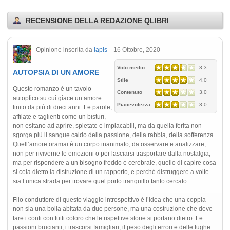
RECENSIONE DELLA REDAZIONE QLIBRI
Opinione inserita da
lapis
16 Ottobre, 2020
Voto medio
3.3
AUTOPSIA DI UN AMORE
Stile
4.0
Questo romanzo è un tavolo
Contenuto
3.0
autoptico su cui giace un amore
Piacevolezza
3.0
finito da più di dieci anni. Le parole,
affilate e taglienti come un bisturi,
non esitano ad aprire, spietate e implacabili, ma da quella ferita non
sgorga più il sangue caldo della passione, della rabbia, della sofferenza.
Quell’amore oramai è un corpo inanimato, da osservare e analizzare,
non per riviverne le emozioni o per lasciarsi trasportare dalla nostalgia,
ma per rispondere a un bisogno freddo e cerebrale, quello di capire cosa
si cela dietro la distruzione di un rapporto, e perché distruggere a volte
sia l’unica strada per trovare quel porto tranquillo tanto cercato.
Filo conduttore di questo viaggio introspettivo è l’idea che una coppia
non sia una bolla abitata da due persone, ma una costruzione che deve
fare i conti con tutti coloro che le rispettive storie si portano dietro. Le
passioni brucianti, i trascorsi famigliari, il peso degli errori e delle fughe.