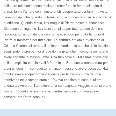
Elena è giovane, Pietro è molto più vecchio di lei. Ma si sono scelti, e
dalla loro relazione hanno deciso di tener fuori le ferite della vita di
prima: fanno l’amore con il gusto di chi scopre tutto per la prima volta,
bevono caipirinha quando lui torna tardi, si concentrano sull'ebbrezza del
quotidiano. Quando Maria, l’ex moglie di Pietro, riesce a conoscere
Elena con un inganno, la vita si complica per tutti. Le due donne si
raccontano, si confidano e confrontano, e poco per volta la figura di
Pietro si trasforma per tutt'e due. La scrittura affilata e rivelatrice di
Cristina Comencini torna a illuminare i vortici e le secche delle relazioni,
scegliendo la prospettiva di due donne rivali che in comune sembrano
avere soltanto lo stesso uomo. Una turbinosa e vitalissima riflessione
sulla complicità e sulla rivalità femminile. E su quella stanza tutta per sé
a cui gli uomini – con questo romanzo – possono avere accesso. «La
moglie aveva scoperto che viaggiava per lavoro con un’altra, che
dormivano nella stessa stanza. L’aveva cacciato di casa e lui era
andato a vivere con l’altra donna, la compagna di viaggio, e poi si erano
lasciati. Ricordo benissimo che mentre me lo raccontava avevo
pensato: ora l’altra sono io».