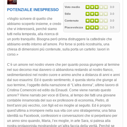
Voto medio
3.0
POTENZIALE INESPRESSO
Stile
3.0
«Voglio scrivere di quello che
Contenuto
3.0
abbiamo scoperto insieme, e credo
Piacevolezza
3.0
che vi interesserà, perché siamo
tutti nella tempesta, alla ricerca di
un porto tranquillo. Bisogna però prima distruggere la cattedrale che
abbiamo eretto intorno all’amore. Poi forse si potrà ricostruirla, una
chiesa di dimensioni più contenute, sulla porta un cartello: lavori in
corso.»
C’è un amore nel nostro vivere che per quanto possa giungere al termine
nel suo decorso mai davvero ci abbandona restando al nostro fianco,
sedimentandosi nel nostro cuore e animo anche a distanza di anni e anni
dal suo esaurirsi. Ed è questo sentimento, è questa storia che giunge al
suo termine, l’oggetto della narrazione di “L’altra donna”, ultimo lavoro di
Cristina Comencini ed edito da Einaudi. Come viene narrato questo
amore? Viene narrato per voce di Elena, al tempo dei fatti una giovane
contabile innamorata del suo ex professore di economia, Pietro, di
trent’anni più vecchio, con figli ed ex moglie al seguito. Ed è proprio
quest’ultima a irrompere nella sua vita con uno stratagemma; una falsa
identità su Facebook, confessioni e conversazioni che si perpetrano per
un anno sino quando, Maria, l’ex moglie, in arte Sara, si palesa alla
nostra protagonista mostrandole un’altra faccia della verità. Perché se