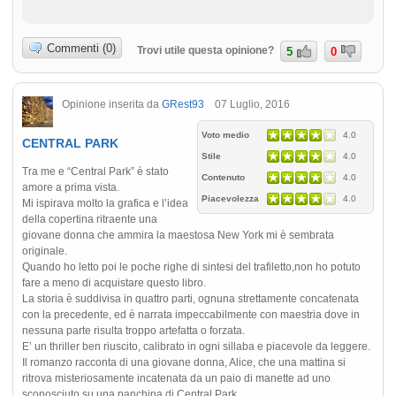
Commenti (0)
Trovi utile questa opinione?
5
0
Opinione inserita da
GRest93
07 Luglio, 2016
Voto medio
4.0
CENTRAL PARK
Stile
4.0
Tra me e “Central Park” è stato
Contenuto
4.0
amore a prima vista.
Piacevolezza
4.0
Mi ispirava molto la grafica e l’idea
della copertina ritraente una
giovane donna che ammira la maestosa New York mi è sembrata
originale.
Quando ho letto poi le poche righe di sintesi del trafiletto,non ho potuto
fare a meno di acquistare questo libro.
La storia è suddivisa in quattro parti, ognuna strettamente concatenata
con la precedente, ed è narrata impeccabilmente con maestria dove in
nessuna parte risulta troppo artefatta o forzata.
E’ un thriller ben riuscito, calibrato in ogni sillaba e piacevole da leggere.
Il romanzo racconta di una giovane donna, Alice, che una mattina si
ritrova misteriosamente incatenata da un paio di manette ad uno
sconosciuto su una panchina di Central Park.