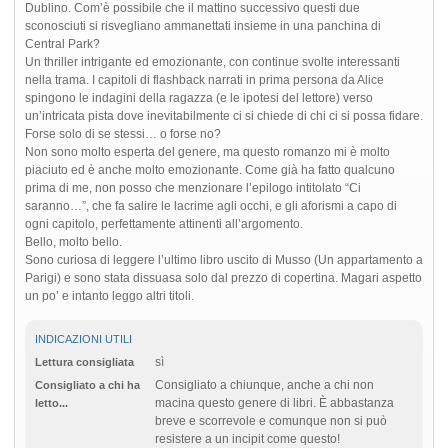
Dublino. Com’è possibile che il mattino successivo questi due
sconosciuti si risvegliano ammanettati insieme in una panchina di
Central Park?
Un thriller intrigante ed emozionante, con continue svolte interessanti
nella trama. I capitoli di flashback narrati in prima persona da Alice
spingono le indagini della ragazza (e le ipotesi del lettore) verso
un’intricata pista dove inevitabilmente ci si chiede di chi ci si possa fidare.
Forse solo di se stessi… o forse no?
Non sono molto esperta del genere, ma questo romanzo mi è molto
piaciuto ed è anche molto emozionante. Come già ha fatto qualcuno
prima di me, non posso che menzionare l’epilogo intitolato “Ci
saranno…”, che fa salire le lacrime agli occhi, e gli aforismi a capo di
ogni capitolo, perfettamente attinenti all’argomento.
Bello, molto bello.
Sono curiosa di leggere l’ultimo libro uscito di Musso (Un appartamento a
Parigi) e sono stata dissuasa solo dal prezzo di copertina. Magari aspetto
un po’ e intanto leggo altri titoli.
INDICAZIONI UTILI
sì
Lettura consigliata
Consigliato a chiunque, anche a chi non
Consigliato a chi ha
macina questo genere di libri. È abbastanza
letto...
breve e scorrevole e comunque non si può
resistere a un incipit come questo!