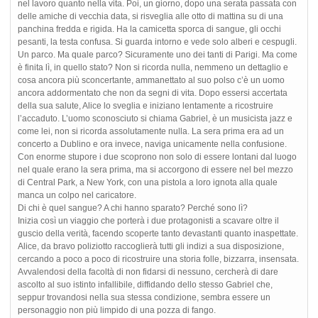
nel lavoro quanto nella vita. Poi, un giorno, dopo una serata passata con
delle amiche di vecchia data, si risveglia alle otto di mattina su di una
panchina fredda e rigida. Ha la camicetta sporca di sangue, gli occhi
pesanti, la testa confusa. Si guarda intorno e vede solo alberi e cespugli.
Un parco. Ma quale parco? Sicuramente uno dei tanti di Parigi. Ma come
è finita lì, in quello stato? Non si ricorda nulla, nemmeno un dettaglio e
cosa ancora più sconcertante, ammanettato al suo polso c’è un uomo
ancora addormentato che non da segni di vita. Dopo essersi accertata
della sua salute, Alice lo sveglia e iniziano lentamente a ricostruire
l’accaduto. L’uomo sconosciuto si chiama Gabriel, è un musicista jazz e
come lei, non si ricorda assolutamente nulla. La sera prima era ad un
concerto a Dublino e ora invece, naviga unicamente nella confusione.
Con enorme stupore i due scoprono non solo di essere lontani dal luogo
nel quale erano la sera prima, ma si accorgono di essere nel bel mezzo
di Central Park, a New York, con una pistola a loro ignota alla quale
manca un colpo nel caricatore.
Di chi è quel sangue? A chi hanno sparato? Perché sono lì?
Inizia così un viaggio che porterà i due protagonisti a scavare oltre il
guscio della verità, facendo scoperte tanto devastanti quanto inaspettate.
Alice, da bravo poliziotto raccoglierà tutti gli indizi a sua disposizione,
cercando a poco a poco di ricostruire una storia folle, bizzarra, insensata.
Avvalendosi della facoltà di non fidarsi di nessuno, cercherà di dare
ascolto al suo istinto infallibile, diffidando dello stesso Gabriel che,
seppur trovandosi nella sua stessa condizione, sembra essere un
personaggio non più limpido di una pozza di fango.