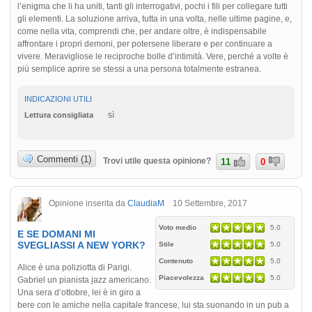
l’enigma che li ha uniti, tanti gli interrogativi, pochi i fili per collegare tutti
gli elementi. La soluzione arriva, tutta in una volta, nelle ultime pagine, e,
come nella vita, comprendi che, per andare oltre, è indispensabile
affrontare i propri demoni, per potersene liberare e per continuare a
vivere. Meravigliose le reciproche bolle d’intimità. Vere, perché a volte è
più semplice aprire se stessi a una persona totalmente estranea.
INDICAZIONI UTILI
sì
Lettura consigliata
Commenti (1)
Trovi utile questa opinione?
11
0
Opinione inserita da
ClaudiaM
10 Settembre, 2017
Voto medio
5.0
E SE DOMANI MI
SVEGLIASSI A NEW YORK?
Stile
5.0
Contenuto
5.0
Alice è una poliziotta di Parigi.
Piacevolezza
5.0
Gabriel un pianista jazz americano.
Una sera d’ottobre, lei è in giro a
bere con le amiche nella capitale francese, lui sta suonando in un pub a