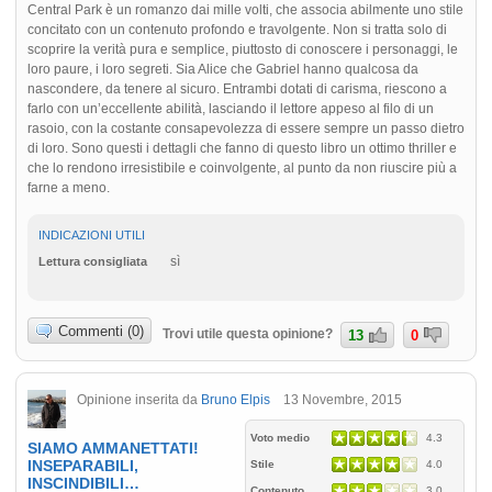
Central Park è un romanzo dai mille volti, che associa abilmente uno stile
concitato con un contenuto profondo e travolgente. Non si tratta solo di
scoprire la verità pura e semplice, piuttosto di conoscere i personaggi, le
loro paure, i loro segreti. Sia Alice che Gabriel hanno qualcosa da
nascondere, da tenere al sicuro. Entrambi dotati di carisma, riescono a
farlo con un’eccellente abilità, lasciando il lettore appeso al filo di un
rasoio, con la costante consapevolezza di essere sempre un passo dietro
di loro. Sono questi i dettagli che fanno di questo libro un ottimo thriller e
che lo rendono irresistibile e coinvolgente, al punto da non riuscire più a
farne a meno.
INDICAZIONI UTILI
sì
Lettura consigliata
Commenti (0)
Trovi utile questa opinione?
13
0
Opinione inserita da
Bruno Elpis
13 Novembre, 2015
Voto medio
4.3
SIAMO AMMANETTATI!
INSEPARABILI,
Stile
4.0
INSCINDIBILI…
Contenuto
3.0