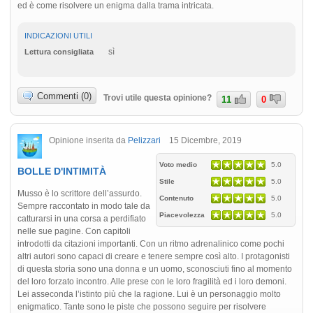
ed è come risolvere un enigma dalla trama intricata.
INDICAZIONI UTILI
sì
Lettura consigliata
Commenti (0)
Trovi utile questa opinione?
11
0
Opinione inserita da
Pelizzari
15 Dicembre, 2019
Voto medio
5.0
BOLLE D'INTIMITÀ
Stile
5.0
Musso è lo scrittore dell’assurdo.
Contenuto
5.0
Sempre raccontato in modo tale da
Piacevolezza
5.0
catturarsi in una corsa a perdifiato
nelle sue pagine. Con capitoli
introdotti da citazioni importanti. Con un ritmo adrenalinico come pochi
altri autori sono capaci di creare e tenere sempre così alto. I protagonisti
di questa storia sono una donna e un uomo, sconosciuti fino al momento
del loro forzato incontro. Alle prese con le loro fragilità ed i loro demoni.
Lei asseconda l’istinto più che la ragione. Lui è un personaggio molto
enigmatico. Tante sono le piste che possono seguire per risolvere