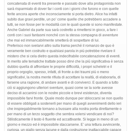
concatenata di eventi tra presente e passato dove alla protagonista non
sarà risparmiato di dover far i conti con i giorni che furono e con quelle
ferite ancora aperte che inconsciamente si porta dietro. Alice ha infatti
subito due gravi perdite, un po’ come quelle che potrebbero accadere a
tutti, se non fosse per le modalità con le quali queste si sono manifestate.
Anche Gabriel da parte sua sarà costretto a rimettersi in gioco, a fare i
conti con i suoi fantasmi nonché con la stessa compagna di avventure
che mai ed immancabilmente smetterà di sospettare di lui.
Preferisco non svelarvi altro sulla trama perché il romanzo de quo è
veramente ben costruito e qualsiasi parola in più potrebbe rivelare il
mistero che si cela dietro questa indecifrabile concatenazione di eventi.
In merito alle tematiche trattate posso dirvi che la più significativa è senza
dubbio quella di affrontare le proprie difficoltà, i propri scheletri e il
proprio orgoglio, spesso, infatti, di fronte a dei traumi più o meno
significativi, la nostra mente rifiuta di accettare la realtà, di elaborarla, di
farsene una ragione, di andare avanti e di conviverci. E quando a tutto
ciò si aggiungono ulteriori sventure, quasi come se la sorte avesse
deciso di accanirsi con le nostre piccole e brevi esistenze, diventa
impossibile farvi fronte. Quale modo dunque per sbloccarsi se non quello
di essere obbligati a sostenerli per mano di quegli avvenimenti dello ieri
che inspiegabilmente tornano a bussare alla nostra porta direttamente o
per mano di un terzo soggetto che sembra volersi vendicare di noi?
Stilisticamente il testo è fluente ed accattivante. Si legge in meno di un
giorno e mezzo ed è impossibile staccarsene. E’ una lettura avvincente,
curiosa, un giallo senza lacune e dalla costruzione inattaccabile capace