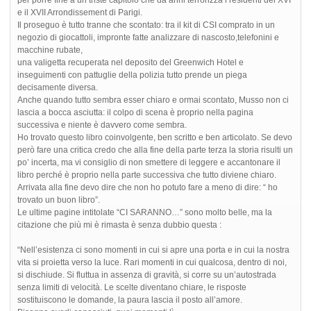
e il XVII Arrondissement di Parigi.
Il proseguo è tutto tranne che scontato: tra il kit di CSI comprato in un
negozio di giocattoli, impronte fatte analizzare di nascosto,telefonini e
macchine rubate,
una valigetta recuperata nel deposito del Greenwich Hotel e
inseguimenti con pattuglie della polizia tutto prende un piega
decisamente diversa.
Anche quando tutto sembra esser chiaro e ormai scontato, Musso non ci
lascia a bocca asciutta: il colpo di scena è proprio nella pagina
successiva e niente è davvero come sembra.
Ho trovato questo libro coinvolgente, ben scritto e ben articolato. Se devo
però fare una critica credo che alla fine della parte terza la storia risulti un
po’ incerta, ma vi consiglio di non smettere di leggere e accantonare il
libro perché è proprio nella parte successiva che tutto diviene chiaro.
Arrivata alla fine devo dire che non ho potuto fare a meno di dire: “ ho
trovato un buon libro”.
Le ultime pagine intitolate “CI SARANNO…” sono molto belle, ma la
citazione che più mi è rimasta è senza dubbio questa :
“Nell’esistenza ci sono momenti in cui si apre una porta e in cui la nostra
vita si proietta verso la luce. Rari momenti in cui qualcosa, dentro di noi,
si dischiude. Si fluttua in assenza di gravità, si corre su un’autostrada
senza limiti di velocità. Le scelte diventano chiare, le risposte
sostituiscono le domande, la paura lascia il posto all’amore.