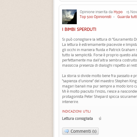
Opinione inserita da
Hypo
15 Nove
Top 500 Opinionisti
-
Guarda tutt
I BIMBI SPERDUTI
Si può consigliare la lettura di "Giuramento 
La lettura è estremamente piacevole e limpida
gli occhi in maniera fluida e Patrick Graham
tutto la semplicità. Forse è proprio questo al
perfettamente ma dall'altra sembra costruito 
massiccia presenza di dialoghi rispetto al rest
La storia si divide molto bene fra passato e p
"sapienza d'unione" del maestro Stephen Kin
magari banali ma pur sempre a modo loro cat
Mi è molto piaciuto l'inizio, riesce a nasconde
protagonista Peter Shepard spicca sicuramente 
intenerire.
INDICAZIONI UTILI
Lettura consigliata
sì
Commenti (1)