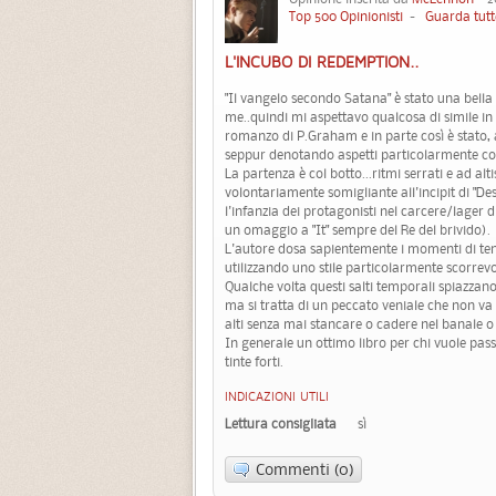
Top 500 Opinionisti
-
Guarda tutt
L'INCUBO DI REDEMPTION..
"Il vangelo secondo Satana" è stato una bella
me..quindi mi aspettavo qualcosa di simile in
romanzo di P.Graham e in parte così è stato, 
seppur denotando aspetti particolarmente c
La partenza è col botto...ritmi serrati e ad a
volontariamente somigliante all'incipit di "De
l'infanzia dei protagonisti nel carcere/lager d
un omaggio a "It" sempre del Re del brivido).
L'autore dosa sapientemente i momenti di tens
utilizzando uno stile particolarmente scorrevo
Qualche volta questi salti temporali spiazzano
ma si tratta di un peccato veniale che non va 
alti senza mai stancare o cadere nel banale o
In generale un ottimo libro per chi vuole pas
tinte forti.
INDICAZIONI UTILI
Lettura consigliata
sì
Commenti (0)