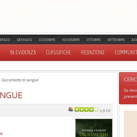
BRAIO
GENNAIO
DICEMBRE
NOVEMBRE
OTTOBRE
SETTEMBRE
AG
IN EVIDENZA
CLASSIFICHE
REDAZIONE
COMMUNI
CER
Giuramento di sangue
Se des
ANGUE
present
3.9
(
2
)
se