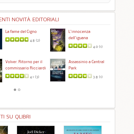
NTI NOVITÀ EDITORIALI
La fame del Cigno
L'innocenza
Id
dell'iguana
4.8 (
2
)
4.0 (
1
)
Ta
Volver. Ritorno per il
Assassinio a Central
commissario Ricciardi
Park
4.1 (
3
)
3.8 (
1
)
I SU QLIBRI