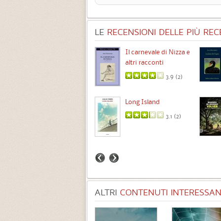
LE
RECENSIONI DELLE PIÙ RECE
Chimere
Il carnevale di Nizza e
altri racconti
3.5 (
1
)
3.9 (
2
)
Intermezzo
Long Island
3.7 (
3
)
3.1 (
2
)
ALTRI
CONTENUTI INTERESSANT