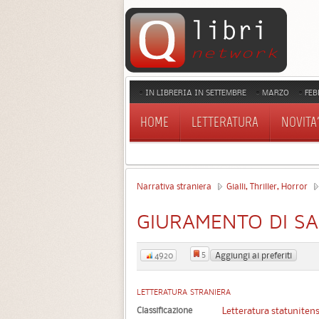
IN LIBRERIA IN SETTEMBRE
MARZO
FEB
HOME
LETTERATURA
NOVITA'
Narrativa straniera
Gialli, Thriller, Horror
GIURAMENTO DI S
5
Aggiungi ai preferiti
4920
LETTERATURA STRANIERA
Classificazione
Letteratura statuniten