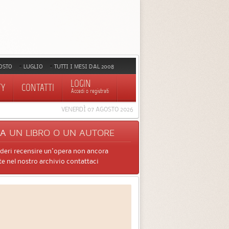
OSTO
LUGLIO
TUTTI I MESI DAL 2008
LOGIN
TY
CONTATTI
Accedi o registrati
VENERDÌ 07 AGOSTO 2026
CA
UN LIBRO O UN AUTORE
ideri recensire un'opera non ancora
e nel nostro archivio contattaci