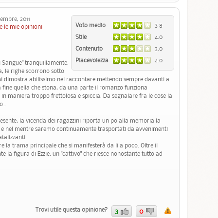
mbre, 2011
Voto medio
3.8
e le mie opinioni
Stile
4.0
Contenuto
3.0
Piacevolezza
4.0
Di Sangue" tranquillamente.
, le righe scorrono sotto
 si dimostra abilissimo nel raccontare mettendo sempre davanti a
la fine quella che stona, da una parte il romanzo funziona
in maniera troppo frettolosa e spiccia. Da segnalare fra le cose la
o .
resente, la vicenda dei ragazzini riporta un po alla memoria la
g e nel mentre saremo continuamente trasportati da avvenimenti
alizzanti.
re la trama principale che si manifesterà da li a poco. Oltre il
la figura di Ezzie, un "cattivo" che riesce nonostante tutto ad
Trovi utile questa opinione?
3
0