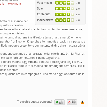
Voto medio
4.0
e le mie opinioni
Stile
4.0
Contenuto
4.0
Piacevolezza
4.0
 botta di suspance per
 questo successivo
anche se le tinte della storia risultano un tantino meno macabre,
omunque inquietanti.
ltissimo tasso di adrenalina (l'autore tesse una trama più o meno
speration" di Stephen King) che alternano flashback tra il passato e
i Redemption e presente (e qui mi sento di dire che si respira più di
ione snocciolando una narrazione dalle forti tinte thriller/horror,
le e dalle forti connotazioni cinematografiche.
 e forse rendono leggermente confuso il susseguirsi degli eventi,
ad inficiare il ritmo e l'adrenalina che rimangono sempre su livelli
 nello scontato.
sare qualche ora in compagnia di una storia agghiacciante e dalle
Trovi utile questa opinione?
9
0