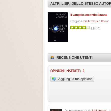
ALTRI LIBRI DELLO STESSO AUTO
Il vangelo secondo Satana
Categoria:
Gialli, Thriller, Horror
3.9 (
10
)
RECENSIONE UTENTI
OPINIONI INSERITE: 2
Aggiungi la tua opinione
Opinione inserita da
McLennon
20 