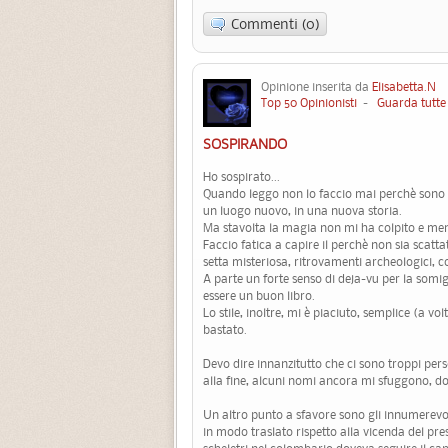
Commenti (0)
Opinione inserita da
Elisabetta.N
2
Top 50 Opinionisti
-
Guarda tutte 
SOSPIRANDO
Ho sospirato...
Quando leggo non lo faccio mai perchè sono
un luogo nuovo, in una nuova storia.
Ma stavolta la magia non mi ha colpito e men
Faccio fatica a capire il perchè non sia scattat
setta misteriosa, ritrovamenti archeologici, co
A parte un forte senso di deja-vu per la somi
essere un buon libro.
Lo stile, inoltre, mi è piaciuto, semplice (a v
bastato.
Devo dire innanzitutto che ci sono troppi pers
alla fine, alcuni nomi ancora mi sfuggono, do
Un altro punto a sfavore sono gli innumerevo
in modo traslato rispetto alla vicenda del pre