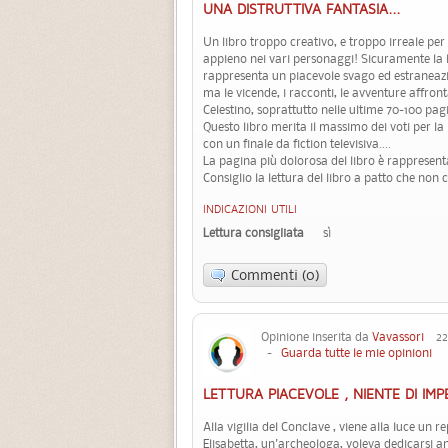
UNA DISTRUTTIVA FANTASIA...
Un libro troppo creativo, e troppo irreale p
appieno nei vari personaggi! Sicuramente la l
rappresenta un piacevole svago ed estraneazi
ma le vicende, i racconti, le avventure affron
Celestino, soprattutto nelle ultime 70-100 pagi
Questo libro merita il massimo dei voti per la r
con un finale da fiction televisiva....
La pagina più dolorosa del libro è rappresent
Consiglio la lettura del libro a patto che non ci
INDICAZIONI UTILI
Lettura consigliata
sì
Commenti (0)
Opinione inserita da
Vavassori
22 
-
Guarda tutte le mie opinioni
LETTURA PIACEVOLE , NIENTE DI IM
Alla vigilia del Conclave , viene alla luce un r
Elisabetta, un'archeologa, voleva dedicarsi an