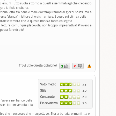
. I lemuri. Tutto ruota attorno a questi esseri malvagi che credendo
ere la fede cristiana.
tinua lotta fra bene e male dai tempi remoti ai giorni nostri, ma a
rse "stanca" il lettore che si smarrisce. Spesso sul climax della
rale e sembra che la questa non sia tanto collegata.
a lettura comunque piacevole, non troppo impegnativa! Proverò a
possa fare di più!
Trovi utile questa opinione?
3
0
Voto medio
2.8
Stile
3.0
Contenuto
2.0
 l'aveva nel banco delle
Piacevolezza
3.0
e i libri in vendita alla
altro che il successo che m'aspettavo. Storia banale, ormai fritta e