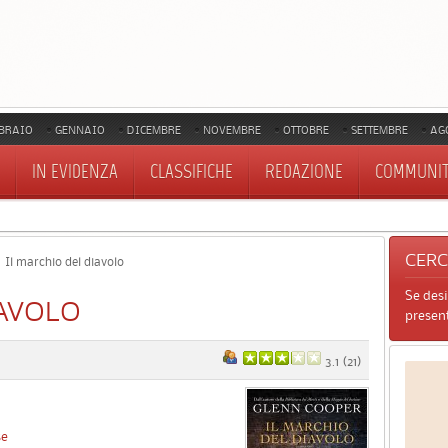
BRAIO
GENNAIO
DICEMBRE
NOVEMBRE
OTTOBRE
SETTEMBRE
AG
IN EVIDENZA
CLASSIFICHE
REDAZIONE
COMMUNI
CER
Il marchio del diavolo
Se des
IAVOLO
present
3.1
(
21
)
se