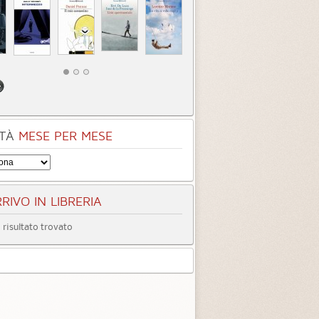
egoria:
Gialli, Thriller, Horror
Categoria:
Gialli, Thriller, Horror
3.8 (
33
)
3.5 (
20
)
TÀ
MESE PER MESE
RIVO IN LIBRERIA
risultato trovato