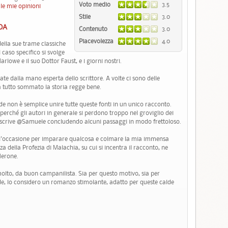
Voto medio
3.5
le mie opinioni
Stile
3.0
DA
Contenuto
3.0
Piacevolezza
4.0
ella sue trame classiche
 caso specifico si svolge
rlowe e il suo Dottor Faust, e i giorni nostri.
ate dalla mano esperta dello scrittore. A volte ci sono delle
a tutto sommato la storia regge bene.
de non è semplice unire tutte queste fonti in un unico racconto.
rché gli autori in generale si perdono troppo nel groviglio dei
 scrive @Samuele concludendo alcuni passaggi in modo frettoloso.
 l'occasione per imparare qualcosa e colmare la mia immensa
della Profezia di Malachia, su cui si incentra il racconto, ne
Nerone.
olto, da buon campanilista. Sia per questo motivo, sia per
gende, lo considero un romanzo stimolante, adatto per queste calde