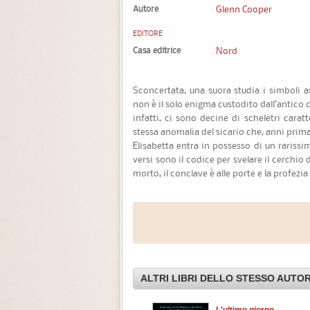
Autore
Glenn Cooper
EDITORE
Casa editrice
Nord
Sconcertata, una suora studia i simboli as
non è il solo enigma custodito dall’antico c
infatti, ci sono decine di scheletri carat
stessa anomalia del sicario che, anni prima,
Elisabetta entra in possesso di un rariss
versi sono il codice per svelare il cerchio
morto, il conclave è alle porte e la profezia
ALTRI LIBRI DELLO STESSO AUTO
L'ultimo giorno