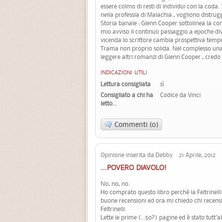
essere colmo di resti di individui con la coda
nella professia di Malachia , vogliono distrugg
Storia banale : Glenn Cooper sottolinea la con
mio avviso il continuo passaggio a epoche dive
vicenda lo scrittore cambia prospettiva tempo
Trama non proprio solida. Nel complesso un
leggere altri romanzi di Glenn Cooper , credo 
INDICAZIONI UTILI
Lettura consigliata
sì
Consigliato a chi ha
Codice da Vinci
letto...
Commenti (0)
Opinione inserita da Debby 21 Aprile, 2012
...POVERO DIAVOLO!
No, no, no.
Ho comprato questo libro perchè la Feltrinelli
buone recensioni ed ora mi chiedo chi recensisc
Feltrinelli.
Lette le prime (...50?) pagine ed è stato tutt'