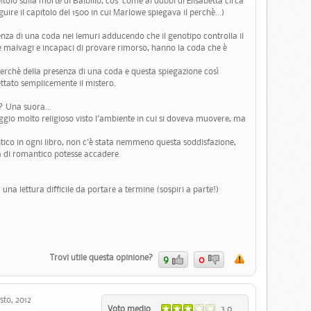
tolo sulla morte di Balbillo, cos' come ai dubbi di Elisabetta circa
guire il capitolo del 1500 in cui Marlowe spiegava il perchè...)
senza di una coda nei lemuri adducendo che il genotipo controlla il
e malvagi e incapaci di provare rimorso, hanno la coda che è
erchè della presenza di una coda e questa spiegazione così
ettato semplicemente il mistero.
a? Una suora...
ggio molto religioso visto l'ambiente in cui si doveva muovere, ma
tico in ogni libro, non c'è stata nemmeno questa soddisfazione,
di romantico potesse accadere.
 una lettura difficile da portare a termine (sospiri a parte!)
Trovi utile questa opinione?
9
0
to, 2012
Voto medio
3.0