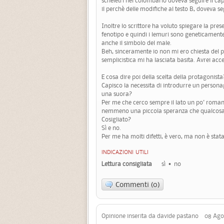
scheletri nel colombario doveva seguire il capi
il perchè delle modifiche al testo B, doveva se
Inoltre lo scrittore ha voluto spiegare la pre
fenotipo e quindi i lemuri sono geneticament
anche il simbolo del male.
Beh, sinceramente io non mi ero chiesta del p
semplicistica mi ha lasciata basita. Avrei acc
E cosa dire poi della scelta della protagonist
Capisco la necessita di introdurre un persona
una suora?
Per me che cerco sempre il lato un po' roman
nemmeno una piccola speranza che qualcosa 
Cosigliato?
Sì e no.
Per me ha molti difetti, è vero, ma non è stata
INDICAZIONI UTILI
Lettura consigliata
sì
no
Commenti (0)
Opinione inserita da davide pastano 08 Agos