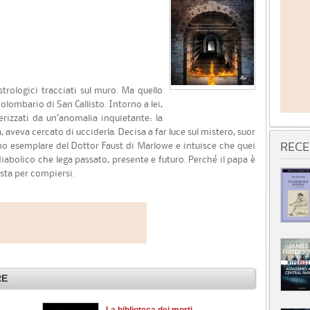
trologici tracciati sul muro. Ma quello
olombario di San Callisto. Intorno a lei,
terizzati da un’anomalia inquietante: la
 aveva cercato di ucciderla. Decisa a far luce sul mistero, suor
imo esemplare del Dottor Faust di Marlowe e intuisce che quei
RECE
 diabolico che lega passato, presente e futuro. Perché il papa è
 sta per compiersi.
RE
La biblioteca dei morti
Il 