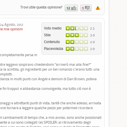
Trovi utile questa opinione?
12
1
4 Agosto, 2012
Voto medio
2.3
le mie opinioni
Stile
3.0
Contenuto
2.0
Piacevolezza
2.0
 completamente persa in
tre leggevo sospiravo chiedendomi "arriverò mai alla fine?"
a la scintilla, gli ingredienti per un bel romanzo c'erano tutti: una
mplotti...
glianza in molti punti con Angeli e demoni di Dan Brown, poteva
olte fin troppo) e abbastanza coinvolgente, ma tutto ciò non è
onaggi e altrettanti punti di vista, tantè che anche adesso, arrivata
vrei tornare a leggere qualche pezzo per potermeli ricordare.
li cambiamenti di tempo che, a mio avviso, sono anche posizionati
sente a cui sono collegati (es SPOILER: al ritrovamento degli