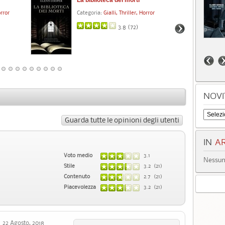
orror
Categoria:
Gialli, Thriller, Horror
Cat
3.8 (
72
)
NOVI
Guarda tutte le opinioni degli utenti
IN
AR
Voto medio
3.1
Nessun 
Stile
3.2 (21)
Contenuto
2.7 (21)
Piacevolezza
3.2 (21)
2 Agosto, 2018