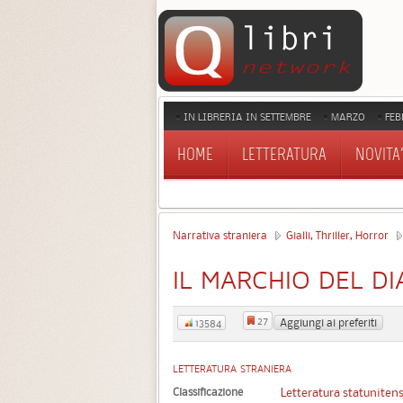
IN LIBRERIA IN SETTEMBRE
MARZO
FEB
HOME
LETTERATURA
NOVITA'
Narrativa straniera
Gialli, Thriller, Horror
IL MARCHIO DEL D
27
Aggiungi ai preferiti
13584
LETTERATURA STRANIERA
Classificazione
Letteratura statuniten