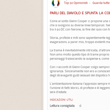
Top 50 Opinionisti
-
Guarda tutte 
PARLI DEL DIAVOLO E SPUNTA LA CO
Come al solito Glenn Cooper ci propone una d
che si svolgono su diverse linee temporali. Nel
tra il 60 DC con Nerone, la fine del 1500 con Ma
Storia, profezie e miti sono sapientemente leg
esagerazioni, a parer mio, troppo evidenti m
La trama è inevitabilmente intricata, d'altron
Non amo molto questo tipo di trame proprio pe
personaggi tralasciando la suspense e, come
Con i racconti di Glenn Cooper colgo sempre
ignoranza. Sinceramente non ero a conoscenza 
degli stravaganti gusti sessuali del dispotico 
L'ambientazione italiana l'apprezzo sempre m
l'unione di fatti storici, di profezie e di leg
sere d'estate.
INDICAZIONI UTILI
Lettura consigliata
sì