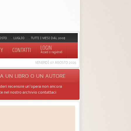
OSTO
LUGLIO
TUTTI I MESI DAL 2008
LOGIN
TY
CONTATTI
Accedi o registrati
VENERDÌ 07 AGOSTO 2026
CA
UN LIBRO O UN AUTORE
ideri recensire un'opera non ancora
e nel nostro archivio contattaci