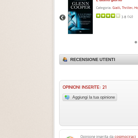
Categoria:
Gialli, Thriller, H
3.8 (
12
)
RECENSIONE UTENTI
OPINIONI INSERITE: 21
Aggiungi la tua opinione
Opinione inserita da
cosimociraci
2