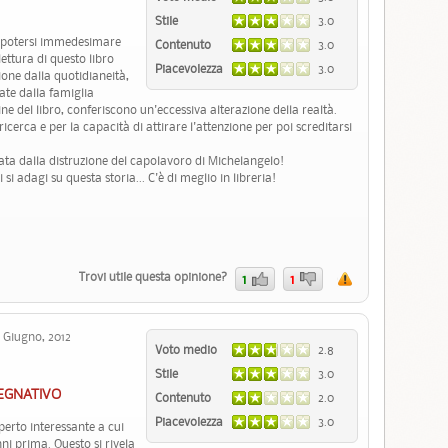
Stile
3.0
er potersi immedesimare
Contenuto
3.0
ettura di questo libro
Piacevolezza
3.0
one dalla quotidianeità,
tate dalla famiglia
ne del libro, conferiscono un'eccessiva alterazione della realtà.
icerca e per la capacità di attirare l'attenzione per poi screditarsi
ata dalla distruzione del capolavoro di Michelangelo!
 si adagi su questa storia... C'è di meglio in libreria!
Trovi utile questa opinione?
1
1
Giugno, 2012
Voto medio
2.8
Stile
3.0
PEGNATIVO
Contenuto
2.0
Piacevolezza
3.0
eperto interessante a cui
ni prima. Questo si rivela