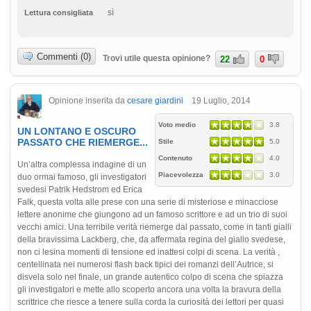
sì
Lettura consigliata
Commenti (0)
Trovi utile questa opinione?
22
0
Opinione inserita da
cesare giardini
19 Luglio, 2014
Voto medio
3.8
UN LONTANO E OSCURO
PASSATO CHE RIEMERGE...
Stile
5.0
Contenuto
4.0
Un’altra complessa indagine di un
Piacevolezza
3.0
duo ormai famoso, gli investigatori
svedesi Patrik Hedstrom ed Erica
Falk, questa volta alle prese con una serie di misteriose e minacciose
lettere anonime che giungono ad un famoso scrittore e ad un trio di suoi
vecchi amici. Una terribile verità riemerge dal passato, come in tanti gialli
della bravissima Lackberg, che, da affermata regina del giallo svedese,
non ci lesina momenti di tensione ed inattesi colpi di scena. La verità ,
centellinata nei numerosi flash back tipici dei romanzi dell’Autrice, si
disvela solo nel finale, un grande autentico colpo di scena che spiazza
gli investigatori e mette allo scoperto ancora una volta la bravura della
scrittrice che riesce a tenere sulla corda la curiosità dei lettori per quasi