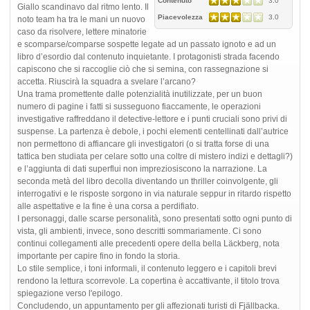
Contenuto
3.0
Giallo scandinavo dal ritmo lento. Il
Piacevolezza
3.0
noto team ha tra le mani un nuovo
caso da risolvere, lettere minatorie
e scomparse/comparse sospette legate ad un passato ignoto e ad un
libro d’esordio dal contenuto inquietante. I protagonisti strada facendo
capiscono che si raccoglie ciò che si semina, con rassegnazione si
accetta. Riuscirà la squadra a svelare l’arcano?
Una trama promettente dalle potenzialità inutilizzate, per un buon
numero di pagine i fatti si susseguono fiaccamente, le operazioni
investigative raffreddano il detective-lettore e i punti cruciali sono privi di
suspense. La partenza è debole, i pochi elementi centellinati dall’autrice
non permettono di affiancare gli investigatori (o si tratta forse di una
tattica ben studiata per celare sotto una coltre di mistero indizi e dettagli?)
e l’aggiunta di dati superflui non impreziosiscono la narrazione. La
seconda metà del libro decolla diventando un thriller coinvolgente, gli
interrogativi e le risposte sorgono in via naturale seppur in ritardo rispetto
alle aspettative e la fine è una corsa a perdifiato.
I personaggi, dalle scarse personalità, sono presentati sotto ogni punto di
vista, gli ambienti, invece, sono descritti sommariamente. Ci sono
continui collegamenti alle precedenti opere della bella Läckberg, nota
importante per capire fino in fondo la storia.
Lo stile semplice, i toni informali, il contenuto leggero e i capitoli brevi
rendono la lettura scorrevole. La copertina è accattivante, il titolo trova
spiegazione verso l'epilogo.
Concludendo, un appuntamento per gli affezionati turisti di Fjällbacka.