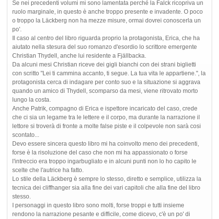
Se nei precedenti volumi mi sono lamentata perché la Falck ricopriva un
ruolo marginale, in questo è anche troppo presente e invadente. O poco
o troppo la Läckberg non ha mezze misure, ormai dovrei conoscerla un
po'.
Il caso al centro del libro riguarda proprio la protagonista, Erica, che ha
aiutato nella stesura del suo romanzo d'esordio lo scrittore emergente
Christian Thydell, anche lui residente a Fjällbacka.
Da alcuni mesi Christian riceve dei gigli bianchi con dei strani biglietti
con scritto "Lei ti cammina accanto, ti segue. La tua vita le appartiene.", la
protagonista cerca di indagare per conto suo e la situazione si aggrava
quando un amico di Thydell, scomparso da mesi, viene ritrovato morto
lungo la costa.
Anche Patrik, compagno di Erica e ispettore incaricato del caso, crede
che ci sia un legame tra le lettere e il corpo, ma durante la narrazione il
lettore si troverà di fronte a molte false piste e il colpevole non sarà cosi
scontato...
Devo essere sincera questo libro mi ha coinvolto meno dei precedenti,
forse è la risoluzione del caso che non mi ha appassionato o forse
l'intreccio era troppo ingarbugliato e in alcuni punti non lo ho capito le
scelte che l'autrice ha fatto.
Lo stile della Läckberg è sempre lo stesso, diretto e semplice, utilizza la
tecnica dei cliffhanger sia alla fine dei vari capitoli che alla fine del libro
stesso.
I personaggi in questo libro sono molti, forse troppi e tutti insieme
rendono la narrazione pesante e difficile, come dicevo, c'è un po' di