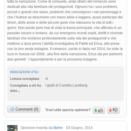
tutta la narrazione. Come di consueto, ampi stralci del romanzo sono
dedicati alla vita familiare dei protagonisti. Ognuno ha i suoi problemi,
piccoli o grandi che siano, problemi che coinvolgono i vari personaggi e
che l’Autrice sa descrivere con mano abile e leggera, quasi partecipe dei
timori, delle ansie e delle piccole gioie che intessono la vita di tutti i
giorni. Non perde però mai di vista la trama principale, che affonda in un
passato oscuro e lontano, da cui emergono ricordi sopiti, delitti e vicende
familiari che incidono profondamente sulla vita dei protagonisti e che
mettono a dura prova l’abilità investigativa di Patrik ed Erica, alle prese
con la loro sesta indagine. Il romanzo, uscito in Italia nel 2014, ha visto la
luce in Svezia nel 2008 ; alla fine della narrazione, Erica sta per partorire
due gemelli : l’appuntamento è per la prossima indagine.
INDICAZIONI UTILI
sì
Lettura consigliata
I gialli di Camilla Lackberg
Consigliato a chi ha
letto...
Commenti (0)
Trovi utile questa opinione?
6
0
Opinione inserita da
Belmi
03 Giugno, 2014