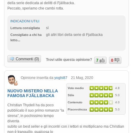
della serie dedicata ai delitti di Fjällbacka.
Peccato, speriamo che cambi rotta.
INDICAZIONI UTILI
sì
Lettura consigliata
gli altri libri della serie di Fjallbacka
Consigliato a chi ha
letto...
Commenti (0)
Trovi utile questa opinione?
7
0
Opinione inserita da
yoghi87
21 Mag, 2020
Voto medio
4.8
NUOVO MISTERO NELLA
FAMOSA FJÄLLBACKA
Stile
5.0
Contenuto
4.0
Christian Thydell ha da poco
Piacevolezza
5.0
pubblicato il suo primo romanzo “la
sirena”, in pochissimo tempo
diventa
subito un best seller e gli incontri con i lettori si moltiplicano ma Christian
non è tranquillo, qualcosa lo