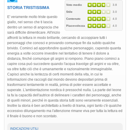
Voto medio
3.8
STORIA TRISTISSIMA
Stile
3.0
E' veramente molto triste questo
Contenuto
4.0
giallo, nel senso che ti lascia
Piacevolezza
4.0
dentro un senso di angoscia che
sarà difficile dimenticare. All'inizio
affronti la lettura in modo brillante, cercando di accoppiare tutti i
personaggi che conosci e provando comunque fin da subito qualche
brivido. Cominci ad approfondire qualche personaggio, capendo quanta
energia a volte occorre investire nel tentativo di tenere il dolore a
distanza, finché comunque gli argini si rompono. Piano piano cominci a
capire cosa può succedere quando l'acqua travolge gli argini e va oltre,
va oltre tutto ciò che è umanamente e razionalmente immaginabile.
Capisci anche la lentezza di certi momenti della vita, in cui le
informazioni che raccogli dal mondo devono depositari prima di
trasformarsi lentamente in realtà, prima di poter essere accettate e
superate. L'ambientazione nordica è pressoché nulla. La parte del leone
la fa la capacità dell'autrice di delineare i caratteri dei personaggi, anche
di quelli minori, perché in questa storia tutti sono veramente essenziali.
Inoltre la storia è ben architettato a livello di trama, ogni tanto c'è qualche
eccessivo dilungamento ma l'attenzione rimane viva per tutta la lettura ed
il finale è buono e non scontato.
INDICAZIONI UTILI