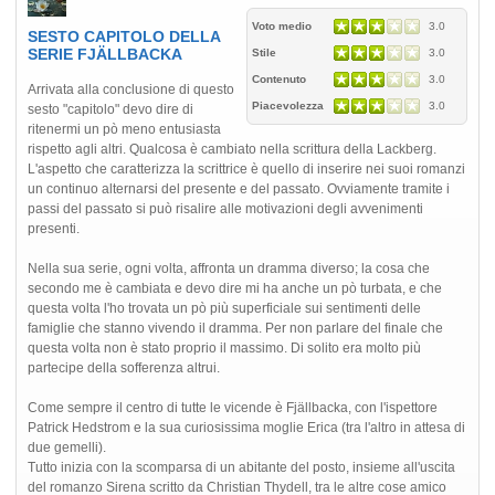
Voto medio
3.0
SESTO CAPITOLO DELLA
SERIE FJÄLLBACKA
Stile
3.0
Contenuto
3.0
Arrivata alla conclusione di questo
Piacevolezza
3.0
sesto "capitolo" devo dire di
ritenermi un pò meno entusiasta
rispetto agli altri. Qualcosa è cambiato nella scrittura della Lackberg.
L'aspetto che caratterizza la scrittrice è quello di inserire nei suoi romanzi
un continuo alternarsi del presente e del passato. Ovviamente tramite i
passi del passato si può risalire alle motivazioni degli avvenimenti
presenti.
Nella sua serie, ogni volta, affronta un dramma diverso; la cosa che
secondo me è cambiata e devo dire mi ha anche un pò turbata, e che
questa volta l'ho trovata un pò più superficiale sui sentimenti delle
famiglie che stanno vivendo il dramma. Per non parlare del finale che
questa volta non è stato proprio il massimo. Di solito era molto più
partecipe della sofferenza altrui.
Come sempre il centro di tutte le vicende è Fjällbacka, con l'ispettore
Patrick Hedstrom e la sua curiosissima moglie Erica (tra l'altro in attesa di
due gemelli).
Tutto inizia con la scomparsa di un abitante del posto, insieme all'uscita
del romanzo Sirena scritto da Christian Thydell, tra le altre cose amico