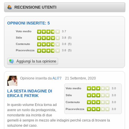
RECENSIONE UTENTI
OPINIONI INSERITE: 5
Voto medio
3.7
Stile
3.8 (5)
Contenuto
3.6 (5)
Piacevolezza
3.6 (5)
Aggiungi la tua opinione
Opinione inserita da
ALI77
21 Settembre, 2020
Voto medio
3.0
LA SESTA INDAGINE DI
ERICA E PATRIK
Stile
3.0
Contenuto
3.0
In questo volume Erica torna ad
Piacevolezza
3.0
avere un ruolo da protagonista,
nonostante sia incinta di due
gemelli è sempre in mezzo alle indagini perché cerca di trovare la
soluzione del caso.