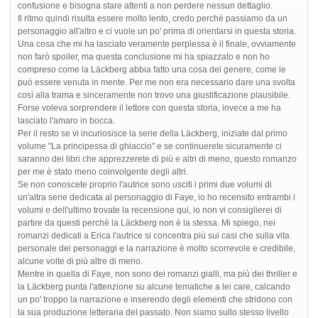
confusione e bisogna stare attenti a non perdere nessun dettaglio.
Il ritmo quindi risulta essere molto lento, credo perché passiamo da un
personaggio all'altro e ci vuole un po' prima di orientarsi in questa storia.
Una cosa che mi ha lasciato veramente perplessa è il finale, ovviamente
non farò spoiler, ma questa conclusione mi ha spiazzato e non ho
compreso come la Läckberg abbia fatto una cosa del genere, come le
può essere venuta in mente. Per me non era necessario dare una svolta
così alla trama e sinceramente non trovo una giustificazione plausibile.
Forse voleva sorprendere il lettore con questa storia, invece a me ha
lasciato l'amaro in bocca.
Per il resto se vi incuriosisce la serie della Läckberg, iniziate dal primo
volume "La principessa di ghiaccio" e se continuerete sicuramente ci
saranno dei libri che apprezzerete di più e altri di meno, questo romanzo
per me è stato meno coinvolgente degli altri.
Se non conoscete proprio l'autrice sono usciti i primi due volumi di
un'altra serie dedicata al personaggio di Faye, io ho recensito entrambi i
volumi e dell'ultimo trovate la recensione qui, io non vi consiglierei di
partire da questi perchè la Läckberg non è la stessa. Mi spiego, nei
romanzi dedicati a Erica l'autrice si concentra più sui casi che sulla vita
personale dei personaggi e la narrazione è molto scorrevole e credibile,
alcune volte di più altre di meno.
Mentre in quella di Faye, non sono dei romanzi gialli, ma più dei thriller e
la Läckberg punta l'attenzione su alcune tematiche a lei care, calcando
un po' troppo la narrazione e inserendo degli elementi che stridono con
la sua produzione letteraria del passato. Non siamo sullo stesso livello