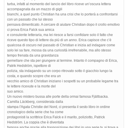
turba, infatti al momento del lancio del libro riceve un’oscura lettera
accompagnata da un mazzo di gigli
bianchi, a quel punto Christian ha una crisi che lo porterà a confrontarsi
con un passato che lui stesso
pensava dimenticato. A cercare di aiutare Christian dopo il crollo emotivo
ci prova Erica Falck sua amica
e consulente letteraria, ma lei riesce a farsi confidare solo il fatto che
riceve questo tipo di lettere da più di un anno. Erica capisce che c’è
qualcosa di oscuro nel passato di Christian e inizia ad indagare come
solo lei sa fare, mossa da una curiosità irrefrenabile, ma allo stesso
tempo frenata da una gravidanza
gemellare che sta per giungere al termine. Intanto il compagno di Erica,
Patrik Hedström, ispettore di
polizia, sta indagando su un corpo ritrovato sotto il giacchio lungo la
costa, e quando scopre che era un
vecchio amico di Christian iniziano i sospetti su un probabile legame tra
le lettere ricevute e la morte del
suo amico.
Un nuovo mistero bussa alle porte della ormai famosa Fjällbacka.
Camilla Läckberg, considerata dalla
stampa l'Agata Christie del Nord, ci presenta il sesto libro in ordine
cronologico della serie che ha come
protagonisti la scrittrice Erica Falck e il marito, poliziotto, Patrick
Hedström. La coppia che è diventata
famosa anche grazie alla trasposizione dei libri in una serie tv, si trova a