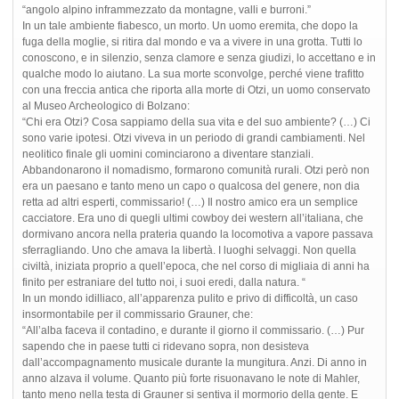
“angolo alpino inframmezzato da montagne, valli e burroni.”
In un tale ambiente fiabesco, un morto. Un uomo eremita, che dopo la
fuga della moglie, si ritira dal mondo e va a vivere in una grotta. Tutti lo
conoscono, e in silenzio, senza clamore e senza giudizi, lo accettano e in
qualche modo lo aiutano. La sua morte sconvolge, perché viene trafitto
con una freccia antica che riporta alla morte di Otzi, un uomo conservato
al Museo Archeologico di Bolzano:
“Chi era Otzi? Cosa sappiamo della sua vita e del suo ambiente? (…) Ci
sono varie ipotesi. Otzi viveva in un periodo di grandi cambiamenti. Nel
neolitico finale gli uomini cominciarono a diventare stanziali.
Abbandonarono il nomadismo, formarono comunità rurali. Otzi però non
era un paesano e tanto meno un capo o qualcosa del genere, non dia
retta ad altri esperti, commissario! (…) Il nostro amico era un semplice
cacciatore. Era uno di quegli ultimi cowboy dei western all’italiana, che
dormivano ancora nella prateria quando la locomotiva a vapore passava
sferragliando. Uno che amava la libertà. I luoghi selvaggi. Non quella
civiltà, iniziata proprio a quell’epoca, che nel corso di migliaia di anni ha
finito per estraniare del tutto noi, i suoi eredi, dalla natura. “
In un mondo idilliaco, all’apparenza pulito e privo di difficoltà, un caso
insormontabile per il commissario Grauner, che:
“All’alba faceva il contadino, e durante il giorno il commissario. (…) Pur
sapendo che in paese tutti ci ridevano sopra, non desisteva
dall’accompagnamento musicale durante la mungitura. Anzi. Di anno in
anno alzava il volume. Quanto più forte risuonavano le note di Mahler,
tanto meno nella testa di Grauner si sentiva il mormorio della gente. E