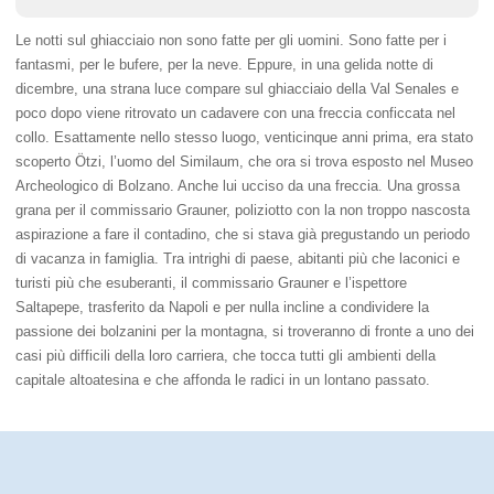
Le notti sul ghiacciaio non sono fatte per gli uomini. Sono fatte per i
fantasmi, per le bufere, per la neve. Eppure, in una gelida notte di
dicembre, una strana luce compare sul ghiacciaio della Val Senales e
poco dopo viene ritrovato un cadavere con una freccia conficcata nel
collo. Esattamente nello stesso luogo, venticinque anni prima, era stato
scoperto Ötzi, l’uomo del Similaum, che ora si trova esposto nel Museo
Archeologico di Bolzano. Anche lui ucciso da una freccia. Una grossa
grana per il commissario Grauner, poliziotto con la non troppo nascosta
aspirazione a fare il contadino, che si stava già pregustando un periodo
di vacanza in famiglia. Tra intrighi di paese, abitanti più che laconici e
turisti più che esuberanti, il commissario Grauner e l’ispettore
Saltapepe, trasferito da Napoli e per nulla incline a condividere la
passione dei bolzanini per la montagna, si troveranno di fronte a uno dei
casi più difficili della loro carriera, che tocca tutti gli ambienti della
capitale altoatesina e che affonda le radici in un lontano passato.