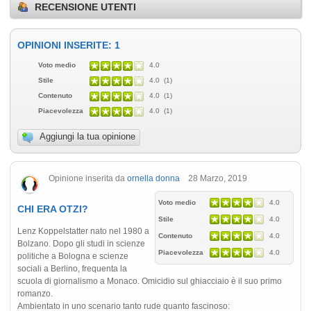
RECENSIONE UTENTI
OPINIONI INSERITE: 1
Voto medio
4.0
Stile
4.0 (1)
Contenuto
4.0 (1)
Piacevolezza
4.0 (1)
Aggiungi la tua opinione
Opinione inserita da
ornella donna
28 Marzo, 2019
Voto medio
4.0
CHI ERA OTZI?
Stile
4.0
Lenz Koppelstatter nato nel 1980 a
Contenuto
4.0
Bolzano. Dopo gli studi in scienze
Piacevolezza
4.0
politiche a Bologna e scienze
sociali a Berlino, frequenta la
scuola di giornalismo a Monaco. Omicidio sul ghiacciaio è il suo primo
romanzo.
Ambientato in uno scenario tanto rude quanto fascinoso: