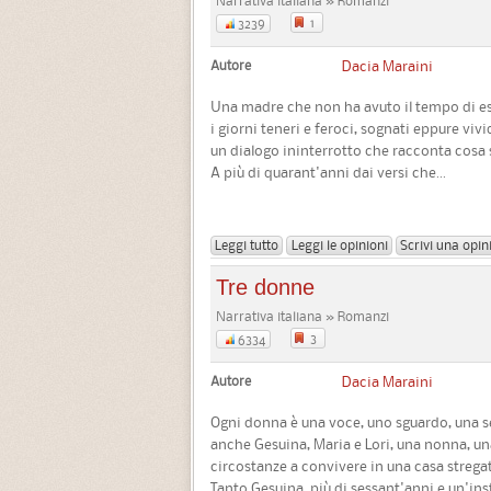
Narrativa italiana » Romanzi
1
3239
Autore
Dacia Maraini
Una madre che non ha avuto il tempo di esse
i giorni teneri e feroci, sognati eppure vi
un dialogo ininterrotto che racconta cosa 
A più di quarant'anni dai versi che...
Leggi tutto
Leggi le opinioni
Scrivi una opin
Tre donne
Narrativa italiana » Romanzi
3
6334
Autore
Dacia Maraini
Ogni donna è una voce, uno sguardo, una sen
anche Gesuina, Maria e Lori, una nonna, una
circostanze a convivere in una casa strega
Tanto Gesuina, più di sessant'anni e un'insta