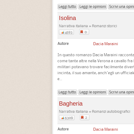
Leggi tutto
Leggi le opinioni
Scrivi una opin
Isolina
Narrativa italiana » Romanzi storici
0
4593
Autore
Dacia Maraini
In questo romanzo Dacia Maraini racconta l
come tante altre nella Verona a cavallo fra
militari potevano trovare facilmente diver
incinta, il suo amante, anch'egli un ufficial
e...
Leggi tutto
Leggi le opinioni
Scrivi una opin
Bagheria
Narrativa italiana » Romanzi autobiografici
2
6309
Autore
Dacia Maraini