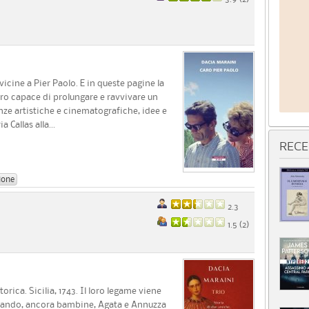
icine a Pier Paolo. E in queste pagine la
ero capace di prolungare e ravvivare un
nze artistiche e cinematografiche, idee e
 Callas alla...
RECE
ione
2.3
1.5 (
2
)
torica. Sicilia, 1743. Il loro legame viene
quando, ancora bambine, Agata e Annuzza