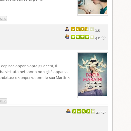
ione
3.5
4.0 (
5
)
 capisce appena apre gli occhi, il
a visitato nel sonno non gli è apparsa
ndatura da papera, come la sua Martina.
ione
4.1 (
2
)