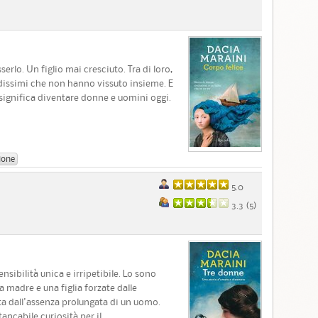
rlo. Un figlio mai cresciuto. Tra di loro,
vidissimi che non hanno vissuto insieme. E
significa diventare donne e uomini oggi.
ione
5.0
3.3 (
5
)
sibilità unica e irripetibile. Lo sono
 madre e una figlia forzate dalle
ta dall'assenza prolungata di un uomo.
ncabile curiosità per il...