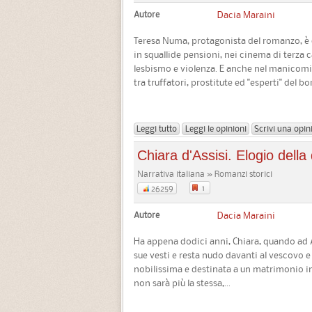
Autore
Dacia Maraini
Teresa Numa, protagonista del romanzo, è da
in squallide pensioni, nei cinema di terza ca
lesbismo e violenza. E anche nel manicomio
tra truffatori, prostitute ed "esperti" del bo
Leggi tutto
Leggi le opinioni
Scrivi una opin
Chiara d'Assisi. Elogio dell
Narrativa italiana » Romanzi storici
1
26259
Autore
Dacia Maraini
Ha appena dodici anni, Chiara, quando ad As
sue vesti e resta nudo davanti al vescovo e al
nobilissima e destinata a un matrimonio im
non sarà più la stessa,...