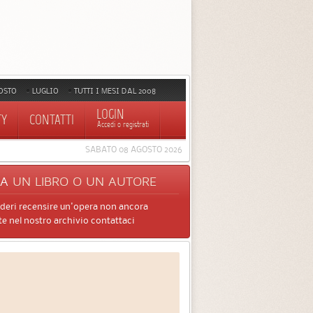
OSTO
LUGLIO
TUTTI I MESI DAL 2008
LOGIN
TY
CONTATTI
Accedi o registrati
SABATO 08 AGOSTO 2026
CA
UN LIBRO O UN AUTORE
ideri recensire un'opera non ancora
e nel nostro archivio contattaci