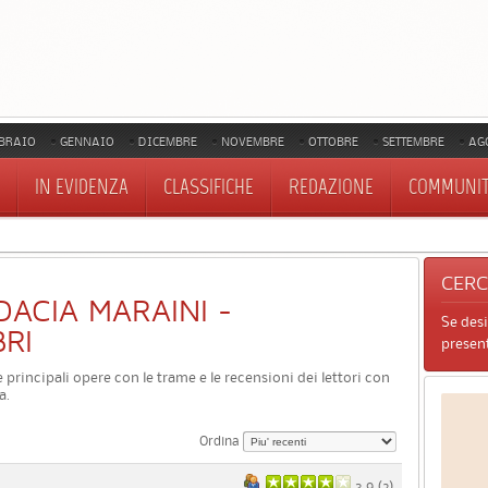
BRAIO
GENNAIO
DICEMBRE
NOVEMBRE
OTTOBRE
SETTEMBRE
AG
IN EVIDENZA
CLASSIFICHE
REDAZIONE
COMMUNI
CER
 DACIA MARAINI -
Se des
BRI
present
le principali opere con le trame e le recensioni dei lettori con
a.
Ordina
3.9 (
2
)