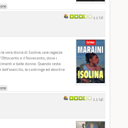
ione
3.3 (
2
)
a vera storia di Isolina, una ragazza
 l'Ottocento e il Novecento, dove i
timenti e belle donne. Quando resta
e dell'esercito, la costringe ad abortire
ione
3.3 (
4
)