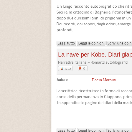
Un lungo racconto autobiografico che ritra
Sicilia, la cittadina di Bagheria, l'atmosf
dopo due durissimi anni di prigionia in 
Dai ricordi, dai sapori, dagli odori, emerge
profondi,...
Leggi tutto
Leggi le opinioni
Scrivi una opin
La nave per Kobe. Diari gia
Narrativa italiana » Romanzi autobiografici
0
3722
Autore
Dacia Maraini
La scrittrice ricostruisce in forma di racc
corso della permanenza in Giappone, prima
In appendice le pagine dei diari della madre
Leggi tutto
Leggi le opinioni
Scrivi una opin