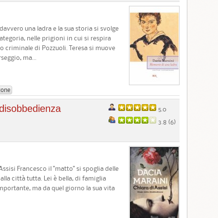
vvero una ladra e la sua storia si svolge
tegoria, nelle prigioni in cui si respira
 criminale di Pozzuoli. Teresa si muove
rseggio, ma...
ione
a disobbedienza
5.0
3.8 (
6
)
sisi Francesco il "matto" si spoglia delle
la città tutta. Lei è bella, di famiglia
portante, ma da quel giorno la sua vita