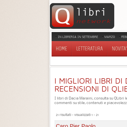
IN LIBRERIA IN SETTEMBRE
MARZO
FEB
HOME
LETTERATURA
NOVITA'
I MIGLIORI LIBRI DI
RECENSIONI DI QLI
I libri di Dacia Maraini, consulta su QLibri 
commenti su stile, contenuti e piacevolezz
21 risultati - visualizzati 1 - 21
Caro Pier Paolo