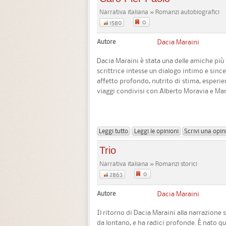
Narrativa italiana » Romanzi autobiografici
0
1580
Autore
Dacia Maraini
Dacia Maraini è stata una delle amiche più v
scrittrice intesse un dialogo intimo e sinc
affetto profondo, nutrito di stima, esperie
viaggi condivisi con Alberto Moravia e Maria
Leggi tutto
Leggi le opinioni
Scrivi una opin
Trio
Narrativa italiana » Romanzi storici
0
2863
Autore
Dacia Maraini
Il ritorno di Dacia Maraini alla narrazione s
da lontano, e ha radici profonde. È nato 