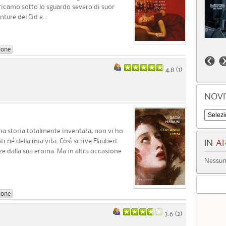
ricamo sotto lo sguardo severo di suor
ture del Cid e...
ione
4.8 (
1
)
NOVI
a storia totalmente inventata, non vi ho
 né della mia vita. Così scrive Flaubert
IN
AR
ze dalla sua eroina. Ma in altra occasione
Nessun 
ione
3.6 (
2
)