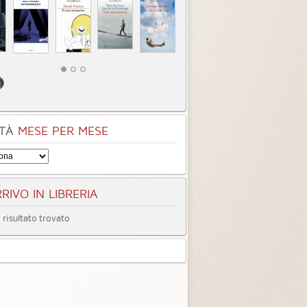
tà
Quando ormai era
Inter
tardi
3.3 (
4
)
4.0 (
1
)
TÀ
MESE PER MESE
RIVO IN LIBRERIA
risultato trovato