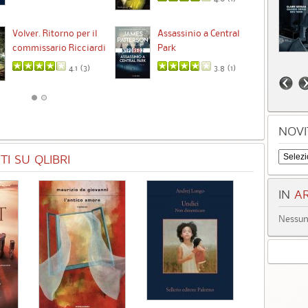
Ta
Volver. Ritorno per il
Assassinio a Central
commissario Ricciardi
Park
4.1 (
3
)
3.8 (
1
)
NOVI
I SU QLIBRI
IN
AR
Nessun 