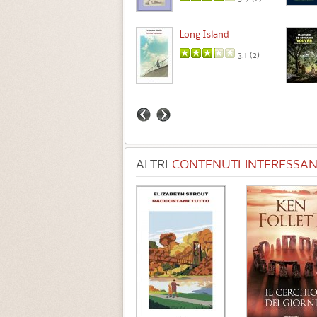
Intermezzo
Long Island
3.7 (
3
)
3.1 (
2
)
ALTRI
CONTENUTI INTERESSANT