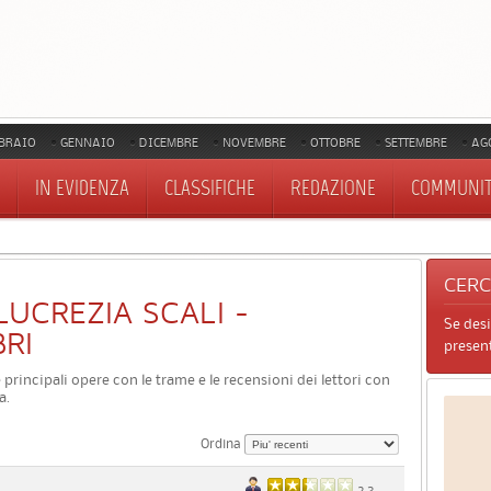
BRAIO
GENNAIO
DICEMBRE
NOVEMBRE
OTTOBRE
SETTEMBRE
AG
IN EVIDENZA
CLASSIFICHE
REDAZIONE
COMMUNI
CER
 LUCREZIA SCALI -
Se des
BRI
present
le principali opere con le trame e le recensioni dei lettori con
a.
Ordina
2.3