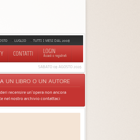
OSTO
LUGLIO
TUTTI I MESI DAL 2008
LOGIN
TY
CONTATTI
Accedi o registrati
SABATO 08 AGOSTO 2026
CA
UN LIBRO O UN AUTORE
ideri recensire un'opera non ancora
e nel nostro archivio contattaci