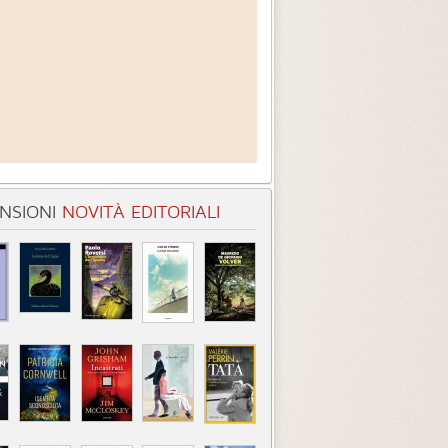
NSIONI
NOVITÀ EDITORIALI
entità sconosciuta
Incastrati
Chime
3.3 (
1
)
3.8 (
1
)