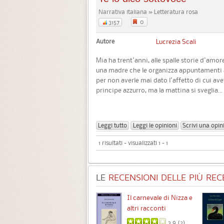
Narrativa italiana » Letteratura rosa
0
3157
Autore
Lucrezia Scali
Mia ha trent'anni, alle spalle storie d'amor
una madre che le organizza appuntamenti al
per non averle mai dato l'affetto di cui av
principe azzurro, ma la mattina si sveglia...
Leggi tutto
Leggi le opinioni
Scrivi una opin
1 risultati - visualizzati 1 - 1
LE
RECENSIONI DELLE PIÙ RECE
Chimere
Il carnevale di Nizza e
altri racconti
3.5 (
1
)
3.9 (
2
)