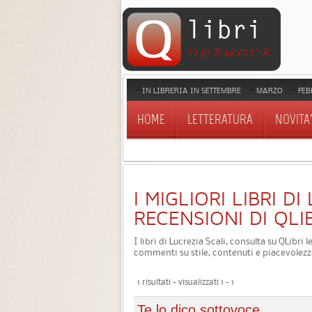
IN LIBRERIA IN SETTEMBRE
MARZO
FEB
HOME
LETTERATURA
NOVITA'
I MIGLIORI LIBRI DI
RECENSIONI DI QLI
I libri di Lucrezia Scali, consulta su QLibri 
commenti su stile, contenuti e piacevolezz
1 risultati - visualizzati 1 - 1
Te lo dico sottovoce