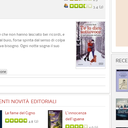
3.4 (
2
)
e che non hanno lasciato bei ricordi, e
 buio, forse spinta dal senso di colpa
eva bisogno. Ogni notte sogna il suo
RECE
ione
NTI NOVITÀ EDITORIALI
La fame del Cigno
L'innocenza
Id
dell'iguana
4.8 (
2
)
4.0 (
1
)