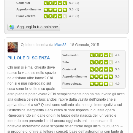
Contenuti
5.0 (1)
Approfondimento
5.0 (1)
Piacevolezza
4.0 (1)
Aggiungi la tua opinione
Opinione inserita da
Mian88
18 Gennaio, 2015
Voto medio
4.4
PILLOLE DI SCIENZA
Stile
4.0
Chi non si è mai chiesto dove
Contenuti
5.0
nasce la vita e se nello spazio
Approfondimento
5.0
ne esistono altre forme? Chi
non si è mai interrogato sul
Piacevolezza
4.0
cosa sono le stelle e su quale
altro pianeta poter vivere? Chi semplicemente non ha mai rivolto gli occhi
alla distesa celeste lasciandosi rapire dalla vastità dell’ignoto che si
apriva dinanzi a sé? Questi sono soltanto alcuni degli interrogativi a cui
l’astrofisica Margherita Hack cerca di dare risposta in questa opera.
Ripercorrendo sin dalle origini le tappe della nascita dell’universo e
tenendo ben presente i limiti ancora oggi esistenti – nonostante il
notevole incremento delle scoperte scientifiche degli ultimi 50/60 anni –
si propone di offrire al lettore i concetti base dell’astronomia con tanto di