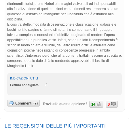
riferimenti storici, premi Nobel e immagini visive utili ed indispensabili
alla focalizzazione di quelle nozioni che altrimenti resterebbero solo un
qualcosa di astratto ed intangibile per l’individuo che è estraneo alla
disciplina.
E così tra stelle, modalità di osservazione e classificazione, galassie e
buchi neri, le pagine si fanno stimolanti e compensano il linguaggio
talvolta complesso nonostante l’obiettivo originario di rendere l’opera
appetibile ad un pubblico vasto. Infatti, se da un lato il componimento è
scritto in modo chiaro e fruibile, dall’altro risulta difficile afferrare certe
cognizioni poiché necessitanti di conoscenze pregresse in ambito
scientifico. L’interesse però, che gli argomenti trattati riescono a suscitare,
compensa questo dato di fatto rendendo apprezzabile il lascito di
Margherita Hack.
INDICAZIONI UTILI
sì
Lettura consigliata
Commenti (7)
Trovi utile questa opinione?
14
0
LE RECENSIONI DELLE PIÙ IMPORTANTI