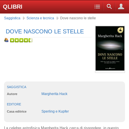
QLIBRI
Saggistica
Scienza e tecnica
Dove nascono le stelle
DOVE NASCONO LE STELLE
SAGGISTICA
Margherita Hack
Autore
EDITORE
Sperling e Kupfer
Casa editrice
La celebre astrofisica Margherita Hack cerca di rispondere, in questo