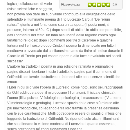
logica, collaboratore di varie
Piacevolezza
5.0
riviste scientifiche e saggista,
non poteva non dare un suo valido contributo alla divulgazione dello
splendido e illuminante poema di Tito Lucrezio Caro, il “De rerum
natura”, giunto a noi forse come sua unica opera (il poeta morì, si
presume, intorno al 50 a.C.) dopo secoli di oblio. Un oblio comprensibile,
dati i contenuti del testo, un inno alla libertà della ragione contro ogni
fanatismo religioso: dopo i commenti positivi di Cicerone e qualche
fortuna nel I e II secolo dopo Cristo, il poema fu dimenticato per tutto il
medioevo e avversato dal cristianesimo tanto da finire all’Indice durante il
Concilio di Trento per poi essere riportato alla luce e rivalutato nei secoli
successivi.
L’autore ha tradotto il poema in una edizione raffinata e originale: le
pagine dispari riportano il testo tradotto, le pagine pari il commento di
Odifreddi con tavole illustrative e riferimenti alle conoscenze scientifiche
attuali.
I Libri in cui si divide l’opera di Lucrezio, come noto, sono sei, raggruppati
da Odifreddi due a due: il microcosmo ( I gli atomi, II fisica e chimica),
l’uomo (III la psiche, IV fisiologia e psicologia), il macrocosmo ( V la terra,
VI meteorologia e geologia). Lucrezio spazia dalle cose più minute alle
più macroscopiche, collegandole tra loro tramite la presenza dell’uomo
con le sue caratteristiche. Molti potrebbero essere gli spunti di riflessione
leggendo la traduzione di Odifreddi. Ne riporterò solo alcuni, illuminanti,
che sottolineano la visione moderna di Lucrezio di quanto osservato,
senza preconcetti né condizionamenti fuorvianti.