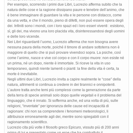
Per esempio, scorrendo i primi due Libri, Lucrezio afferma subito che la
natura delle cose e la ragione dissipano paure e tenebre dell’animo, che
è bene immaginare di guardare la vita e le persone con distacco, come
da una vetta, e che il mondo, pieno di difetti, non può essere opera degli
dei. Infiniti sono i mondi, con i loro spazi ed i loro esseri viventi : esistono,
sì, gli dei, ma vivono una loro placida vita, disinteressandosi degli uomini
e delle loro vicende.
Nei Libri riguardanti l’uomo, Lucrezio afferma che non bisogna avere
nessuna paura della morte, poiché il timore di andare sottoterra non è
maggiore di quello che si può provare vivendoci sopra. La psiche, così
come l’animo, nasce e vive col corpo e con il corpo muore: non esiste né
un prima, né un dopo, niente è immortale. Si riceve la vita in uso
temporaneo, quindi niente lamenti o pianti: la fine della vita è certa, la
morte è inevitabile.
Negli ultimi due Libri, Lucrezio invita a capire realmente le “cose” della
natura, altrimenti si continua a credere in dei tirannici e onnipotenti.
L’autore tratta anche temi più complessi come la generazione da parte
della terra di specie animali solo dopo quelle vegetali e il problema del
linguaggio, che è innato. Si sofferma anche, ed una volta di più, sulle
religioni, “inventate” per ignoranza delle cause ed incapacità di
ragionare: chi non sa comprendere i fenomeni meteorologici, li
attribuisce erroneamente agli dei, mentre sono spiegabili con il
ragionamento scientifico.
Lucrezio cita più volte il filosofo greco Epicuro, vissuto più di 200 anni
prima di lui e presentato come un eroe che ha combattuto il