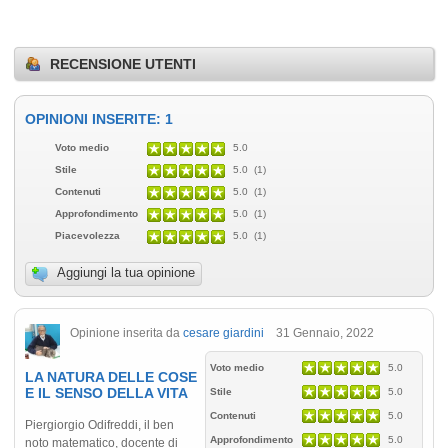
RECENSIONE UTENTI
OPINIONI INSERITE: 1
Voto medio
5.0
Stile
5.0 (1)
Contenuti
5.0 (1)
Approfondimento
5.0 (1)
Piacevolezza
5.0 (1)
Aggiungi la tua opinione
Opinione inserita da
cesare giardini
31 Gennaio, 2022
Voto medio
5.0
LA NATURA DELLE COSE
E IL SENSO DELLA VITA
Stile
5.0
Contenuti
5.0
Piergiorgio Odifreddi, il ben
Approfondimento
5.0
noto matematico, docente di