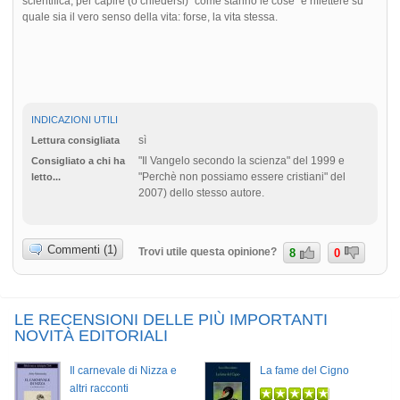
scientifica, per capire (o chiedersi) “come stanno le cose” e riflettere su
quale sia il vero senso della vita: forse, la vita stessa.
INDICAZIONI UTILI
sì
Lettura consigliata
"Il Vangelo secondo la scienza" del 1999 e
Consigliato a chi ha
"Perchè non possiamo essere cristiani" del
letto...
2007) dello stesso autore.
Commenti (1)
Trovi utile questa opinione?
8
0
LE RECENSIONI DELLE PIÙ IMPORTANTI
NOVITÀ EDITORIALI
Il carnevale di Nizza e
La fame del Cigno
altri racconti