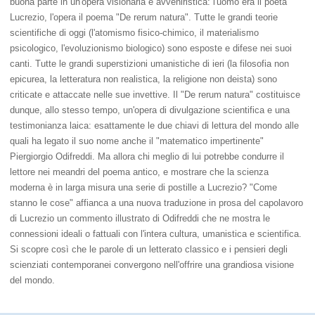
buona parte in un'opera visionaria e avveniristica: l'uomo era il poeta
Lucrezio, l'opera il poema "De rerum natura". Tutte le grandi teorie
scientifiche di oggi (l'atomismo fisico-chimico, il materialismo
psicologico, l'evoluzionismo biologico) sono esposte e difese nei suoi
canti. Tutte le grandi superstizioni umanistiche di ieri (la filosofia non
epicurea, la letteratura non realistica, la religione non deista) sono
criticate e attaccate nelle sue invettive. Il "De rerum natura" costituisce
dunque, allo stesso tempo, un'opera di divulgazione scientifica e una
testimonianza laica: esattamente le due chiavi di lettura del mondo alle
quali ha legato il suo nome anche il "matematico impertinente"
Piergiorgio Odifreddi. Ma allora chi meglio di lui potrebbe condurre il
lettore nei meandri del poema antico, e mostrare che la scienza
moderna è in larga misura una serie di postille a Lucrezio? "Come
stanno le cose" affianca a una nuova traduzione in prosa del capolavoro
di Lucrezio un commento illustrato di Odifreddi che ne mostra le
connessioni ideali o fattuali con l'intera cultura, umanistica e scientifica.
Si scopre così che le parole di un letterato classico e i pensieri degli
scienziati contemporanei convergono nell'offrire una grandiosa visione
del mondo.