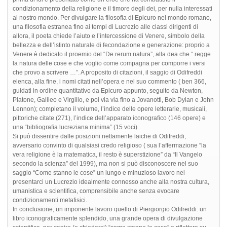
condizionamento della religione e il timore degli dei, per nulla interessati
al nostro mondo. Per divulgare la filosofia di Epicuro nel mondo romano,
una filosofia estranea fino ai tempi di Lucrezio alle classi dirigenti di
allora, il poeta chiede l’aiuto e l’intercessione di Venere, simbolo della
bellezza e dell’istinto naturale di fecondazione e generazione: proprio a
Venere è dedicato il proemio del “De rerum natura”, alla dea che “ regge
la natura delle cose e che voglio come compagna per comporre i versi
che provo a scrivere …”. A proposito di citazioni, il saggio di Odifreddi
elenca, alla fine, i nomi citati nell’opera e nel suo commento ( ben 366,
guidati in ordine quantitativo da Epicuro appunto, seguito da Newton,
Platone, Galileo e Virgilio, e poi via via fino a Jovanotti, Bob Dylan e John
Lennon); completano il volume, l’indice delle opere letterarie, musicali,
pittoriche citate (271), l’indice dell’apparato iconografico (146 opere) e
una “bibliografia lucreziana minima” (15 voci).
Si può dissentire dalle posizioni nettamente laiche di Odifreddi,
avversario convinto di qualsiasi credo religioso ( sua l’affermazione “la
vera religione è la matematica, il resto è superstizione” da “Il Vangelo
secondo la scienza” del 1999), ma non si può disconoscere nel suo
saggio “Come stanno le cose” un lungo e minuzioso lavoro nel
presentarci un Lucrezio idealmente connesso anche alla nostra cultura,
umanistica e scientifica, comprensibile anche senza evocare
condizionamenti metafisici.
In conclusione, un imponente lavoro quello di Piergiorgio Odifreddi: un
libro iconograficamente splendido, una grande opera di divulgazione