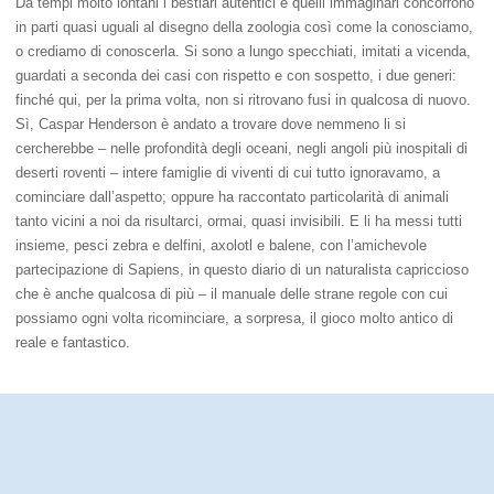
Da tempi molto lontani i bestiari autentici e quelli immaginari concorrono
in parti quasi uguali al disegno della zoologia così come la conosciamo,
o crediamo di conoscerla. Si sono a lungo specchiati, imitati a vicenda,
guardati a seconda dei casi con rispetto e con sospetto, i due generi:
finché qui, per la prima volta, non si ritrovano fusi in qualcosa di nuovo.
Sì, Caspar Henderson è andato a trovare dove nemmeno li si
cercherebbe – nelle profondità degli oceani, negli angoli più inospitali di
deserti roventi – intere famiglie di viventi di cui tutto ignoravamo, a
cominciare dall’aspetto; oppure ha raccontato particolarità di animali
tanto vicini a noi da risultarci, ormai, quasi invisibili. E li ha messi tutti
insieme, pesci zebra e delfini, axolotl e balene, con l’amichevole
partecipazione di Sapiens, in questo diario di un naturalista capriccioso
che è anche qualcosa di più – il manuale delle strane regole con cui
possiamo ogni volta ricominciare, a sorpresa, il gioco molto antico di
reale e fantastico.