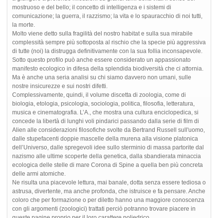
mostruoso e del bello; il concetto di intelligenza e i sistemi di
comunicazione; la guerra, il razzismo; la vita e lo spauracchio di noi tutti,
la morte.
Molto viene detto sulla fragilità del nostro habitat e sulla sua mirabile
complessità sempre più sottoposta al rischio che la specie più aggressiva
di tutte (noi) la distrugga definitivamente con la sua follia inconsapevole.
Sotto questo profilo può anche essere considerato un appassionato
manifesto ecologico in difesa della splendida biodiversità che ci attornia.
Ma è anche una seria analisi su chi siamo davvero non umani, sulle
nostre insicurezze e sui nostri difetti.
Complessivamente, quindi, il volume discetta di zoologia, come di
biologia, etologia, psicologia, sociologia, politica, filosofia, letteratura,
musica e cinematografia. L’A., che mostra una cultura enciclopedica, si
concede la libertà di lunghi voli pindarici passando dalla serie di film di
Alien alle considerazioni filosofiche svolte da Bertrand Russell sull'uomo,
dalle stupefacenti doppie mascelle della murena alla visione platonica
dell’Universo, dalle spregevoli idee sullo sterminio di massa partorite dal
nazismo alle ultime scoperte della genetica, dalla sbandierata minaccia
ecologica delle stelle di mare Corona di Spine a quella ben più concreta
delle armi atomiche.
Ne risulta una piacevole lettura, mai banale, dotta senza essere tediosa o
astrusa, divertente, ma anche profonda, che istruisce e fa pensare. Anche
coloro che per formazione o per diletto hanno una maggiore conoscenza
con gli argomenti (zoologici) trattati perciò potranno trovare piacere in
queste pagine proprio per il loro carattere poliedrico.