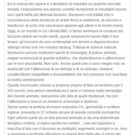
tra la ricerca del sapere e il desiderio di impartire un qualche precetto
morale, l’esposizione era spesso condita riempiendo le inevitabili lacune
con i parti della più sfrenata fantasia. Nacquero così trattati che ci
raccontavano delle prodezze di arabe fenici e anfisbene, di unicorni e
manticore, di oche che nascevano appese agli alberi e di mostri marini.
Oggi, in un mondo in cui i filmati BBC ci fanno ammirare le creature più
bizzarre seduti nei nostri salotti, questi almanacchi hanno fatto il loro
tempo: gli ircocervi da essi contemplati con terrore e stupore trovano
albergo ormai solo nei romanzi fantasy. Tuttavia le scienze naturali
forniscono ancora moltissimi spunti di meraviglia. Esistono animali,
magari sconosciuti al grande pubblico, che sbalordiscono e affascinano
per le loro peculiarità. Non solo. Anche quelli che ci sono meglio noti, se
analizzati con l’attenzione di un etologo o di un biologo, rivelano
caratteristiche inaspettate e insospettabili che non possono non suscitare
la nostra ammirazione.
Questo inconsueto volume si propone proprio di fare un bestiario per il
XXI secolo; una veloce carrellata tra il serio e l’ameno sulle meraviglie
del mondo animale, ispirandosi allo stile di quelli medievali, ma con
l’attenzione e cura di un moderno scienziato e studioso.
Senza avere la pretesa di essere esaustivo l’A., giornalista e scrittore
inglese, presenta in 27 schede alcune di queste curiosità zoologiche.
Ogni articolo parte da un ben preciso animale (o da una determinata
famiglia o ordine, ci siamo anche noi uomini…) per poi spaziare a
macchia d’olio con il discorso su molteplici argomenti zoologici e no, sino
a giungere a profonde riflessioni su grandi temi della vita: il senso del