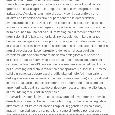
Forse la principale pecca che ho trovato è sotto l’aspetto grafico. Per
quanto ben curato, appare inadeguato alle effettive esigenze della
trattazione. L’A. cita una miriade di esseri viventi passando da uno
all'altro con frenetica solerzia per paragonarne le caratteristiche,
evidenziarne le differenze illustrarne le peculiarità biologiche e fisiche.
Purtroppo il testo è accompagnato da pochissime immagini in bianco e
nero e chi non ha una solida cultura zoologica o dimestichezza con i
nomi scientifici fa fatica a orientarsi. Inoltre, volendo imitare gli antichi
bestiari, molte figure sono semplici schizzi a penna, deliziosamente naif,
ma assai poco descrittivi. Ciò dà al libro un affascinante aspetto retrò, ma
non si agevola così la comprensione del testo nei passaggi più
complessi quando servirebbero molte foto dettagliate a puro scopo
didattico. E questo rilievo vale pure per altre digressioni su argomenti
certamente familiari all'A. ma non necessariamente tali al lettore. Anche
per queste ragioni, vista la tendenza a far spaziare il discorso sull'intero
scibile umano, sarebbero assai gradite ulteriori note (ad integrazione
delle già interessantissime e numerose glosse a margine) a supporto del
lettore per aiutarlo a meglio comprendere e approfondire gli stimolanti
argomenti sviluppati, senza dover ricorrere necessariamente alle fonti e
ai rinvii bibliografici citati in appendice.
Un’avvertenza conclusiva: in considerazione della veramente notevole
densità di argomenti che vengono trattati in ogni scheda, è consigliabile
affrontare la lettura centellinando i capitoli, leggendoli a piccole dosi,
magari intercalati pure da altre letture, come si farebbe per una voce