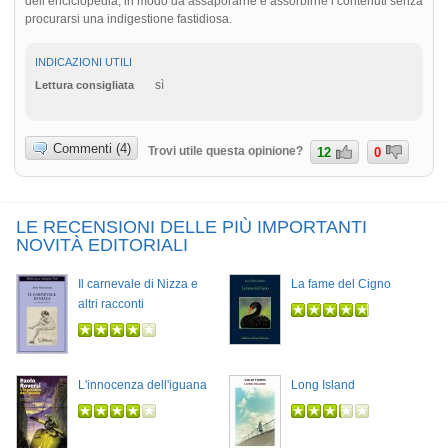
dell’enciclopedia, in modo da assaporarne e assorbirne i contenuti senza
procurarsi una indigestione fastidiosa.
INDICAZIONI UTILI
sì
Lettura consigliata
Commenti (4)
Trovi utile questa opinione?
12
0
LE RECENSIONI DELLE PIÙ IMPORTANTI
NOVITÀ EDITORIALI
Il carnevale di Nizza e
La fame del Cigno
altri racconti
L'innocenza dell'iguana
Long Island