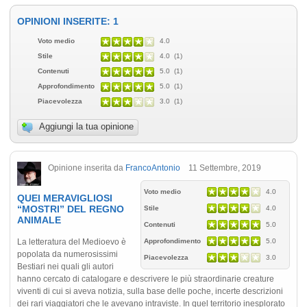
OPINIONI INSERITE: 1
Voto medio
4.0
Stile
4.0 (1)
Contenuti
5.0 (1)
Approfondimento
5.0 (1)
Piacevolezza
3.0 (1)
Aggiungi la tua opinione
Opinione inserita da
FrancoAntonio
11 Settembre, 2019
Voto medio
4.0
QUEI MERAVIGLIOSI
“MOSTRI” DEL REGNO
Stile
4.0
ANIMALE
Contenuti
5.0
La letteratura del Medioevo è
Approfondimento
5.0
popolata da numerosissimi
Piacevolezza
3.0
Bestiari nei quali gli autori
hanno cercato di catalogare e descrivere le più straordinarie creature
viventi di cui si aveva notizia, sulla base delle poche, incerte descrizioni
dei rari viaggiatori che le avevano intraviste. In quel territorio inesplorato