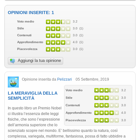
OPINIONI INSERITE: 1
Voto medio
3.2
Stile
3.0 (1)
Contenuti
3.0 (1)
Approfondimento
4.0 (1)
Piacevolezza
3.0 (1)
Aggiungi la tua opinione
Opinione inserita da
Pelizzari
05 Settembre, 2019
Voto medio
3.2
LA MERAVIGLIA DELLA
SEMPLICITÀ
Stile
3.0
Contenuti
3.0
In questo libro un Premio Nobel
Approfondimento
4.0
ci illustra l’essenza delle leggi
fisiche, che sono l’espressione
Piacevolezza
3.0
dell’armonia superiore che lo
scienziato scopre nel mondo. E’ bellissimo quanto la natura, così
complessa, variegata, multiforme, fantasiosa, possa di fatto ubbidire a