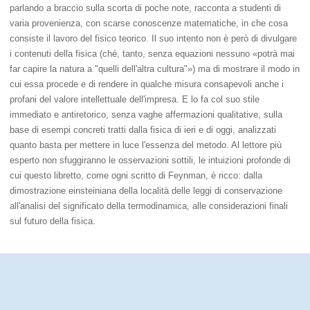
parlando a braccio sulla scorta di poche note, racconta a studenti di
varia provenienza, con scarse conoscenze matematiche, in che cosa
consiste il lavoro del fisico teorico. Il suo intento non è però di divulgare
i contenuti della fisica (ché, tanto, senza equazioni nessuno «potrà mai
far capire la natura a "quelli dell'altra cultura"») ma di mostrare il modo in
cui essa procede e di rendere in qualche misura consapevoli anche i
profani del valore intellettuale dell'impresa. E lo fa col suo stile
immediato e antiretorico, senza vaghe affermazioni qualitative, sulla
base di esempi concreti tratti dalla fisica di ieri e di oggi, analizzati
quanto basta per mettere in luce l'essenza del metodo. Al lettore più
esperto non sfuggiranno le osservazioni sottili, le intuizioni profonde di
cui questo libretto, come ogni scritto di Feynman, è ricco: dalla
dimostrazione einsteiniana della località delle leggi di conservazione
all'analisi del significato della termodinamica, alle considerazioni finali
sul futuro della fisica.