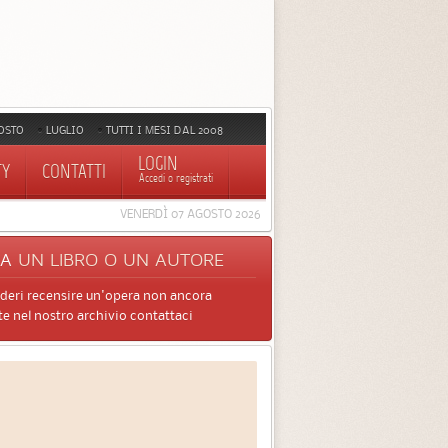
OSTO
LUGLIO
TUTTI I MESI DAL 2008
LOGIN
TY
CONTATTI
Accedi o registrati
VENERDÌ 07 AGOSTO 2026
CA
UN LIBRO O UN AUTORE
ideri recensire un'opera non ancora
e nel nostro archivio contattaci