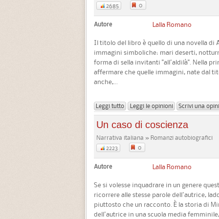
0
2685
Autore
Lalla Romano
Il titolo del libro è quello di una novella 
immagini simboliche: mari deserti, notturn
forma di sella invitanti "all'aldilà". Nella p
affermare che quelle immagini, nate dal tito
anche,...
Leggi tutto
Leggi le opinioni
Scrivi una opin
Un caso di coscienza
Narrativa italiana » Romanzi autobiografici
0
2223
Autore
Lalla Romano
Se si volesse inquadrare in un genere ques
ricorrere alle stesse parole dell'autrice, l
piuttosto che un racconto. È la storia di 
dell'autrice in una scuola media femminile, c