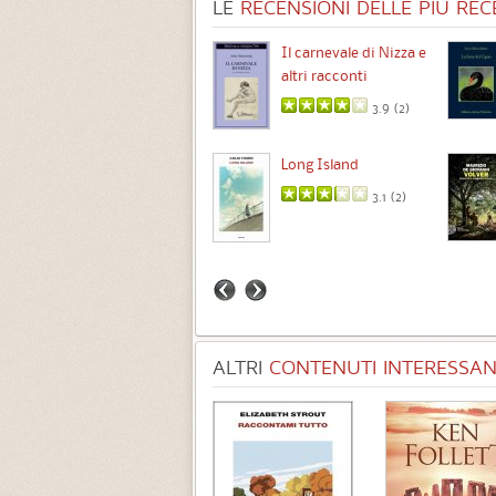
LE
RECENSIONI DELLE PIÙ RECE
Chimere
Il carnevale di Nizza e
altri racconti
3.5 (
1
)
3.9 (
2
)
Intermezzo
Long Island
3.7 (
3
)
3.1 (
2
)
ALTRI
CONTENUTI INTERESSANT