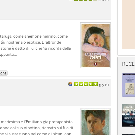
 tartaruga, come anemone marino, come
ità: nostrana o esotica. D'altronde
toria è detto di lui che 'si ricorda della
Appunto...
RECE
ione
5.0 (
1
)
ce medesima e l'Emiliano già protagonista
onna col suo nipotino, ricreato sul filo di
he si susseguono nel corso di alcuni anni.