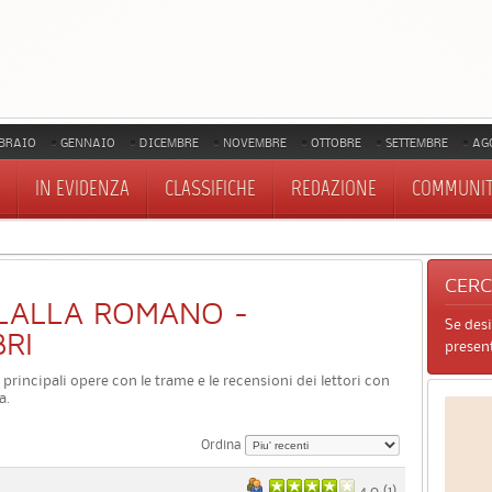
BRAIO
GENNAIO
DICEMBRE
NOVEMBRE
OTTOBRE
SETTEMBRE
AG
IN EVIDENZA
CLASSIFICHE
REDAZIONE
COMMUNI
CER
I LALLA ROMANO -
Se des
BRI
present
e principali opere con le trame e le recensioni dei lettori con
a.
Ordina
4.0 (
1
)