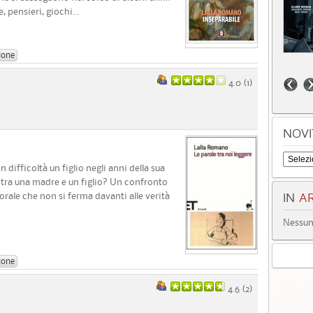
, pensieri, giochi...
ione
4.0 (
1
)
NOVI
difficoltà un figlio negli anni della sua
 tra una madre e un figlio? Un confronto
rale che non si ferma davanti alle verità
IN
AR
Nessun 
ione
4.6 (
2
)