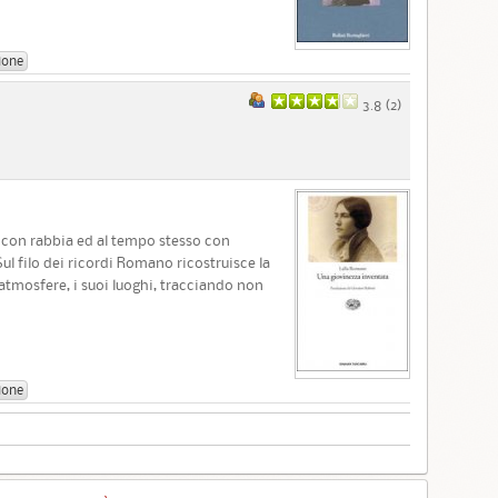
ione
3.8 (
2
)
e con rabbia ed al tempo stesso con
Sul filo dei ricordi Romano ricostruisce la
 atmosfere, i suoi luoghi, tracciando non
ione