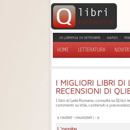
IN LIBRERIA IN SETTEMBRE
MARZO
FEB
HOME
LETTERATURA
NOVITA'
I MIGLIORI LIBRI D
RECENSIONI DI QLI
I libri di Lalla Romano, consulta su QLibri l
commenti su stile, contenuti e piacevolezz
6 risultati - visualizzati 1 - 6
L'ospite