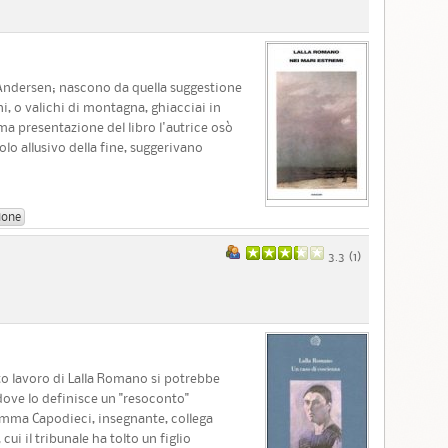
di Andersen; nascono da quella suggestione
i, o valichi di montagna, ghiacciai in
rima presentazione del libro l'autrice osò
lo allusivo della fine, suggerivano
ione
3.3 (
1
)
to lavoro di Lalla Romano si potrebbe
addove lo definisce un "resoconto"
Mimma Capodieci, insegnante, collega
ui il tribunale ha tolto un figlio