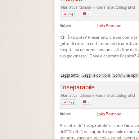
Narrativa italiana » Romanzi autobiografici
1
2247
Autore
Lalla Romano
"Chi è l'ospite? Presentato via via come
gatto di casa, in certi momenti è una divin
l'ospite ha un nome umano e alla fine della s
sua giovinezza'. Dove è capitato l'ospite? 
Leggi tutto
Leggi le opinioni
Scrivi una opin
Inseparabile
Narrativa italiana » Romanzi autobiografici
1
1298
Autore
Lalla Romano
Al centro di "Inseparabile" ci sono l'autri
dell'"Ospite", nel rapporto speciale di una n
incontri, vacanze, piccoli e grandi eventi c