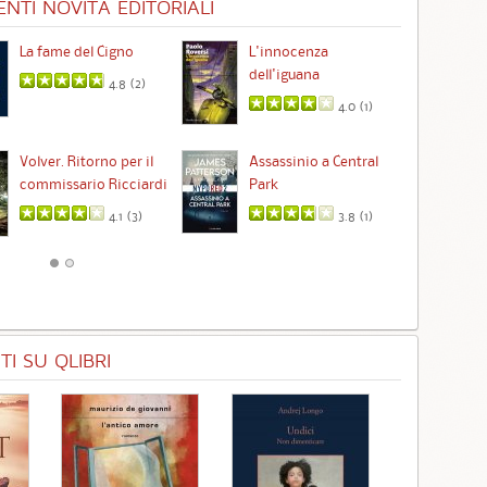
NTI NOVITÀ EDITORIALI
La fame del Cigno
L'innocenza
Id
dell'iguana
4.8 (
2
)
4.0 (
1
)
Ta
Volver. Ritorno per il
Assassinio a Central
commissario Ricciardi
Park
4.1 (
3
)
3.8 (
1
)
I SU QLIBRI