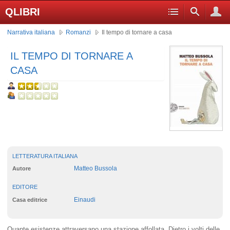
QLIBRI
Narrativa italiana
Romanzi
Il tempo di tornare a casa
IL TEMPO DI TORNARE A
CASA
LETTERATURA ITALIANA
Matteo Bussola
Autore
EDITORE
Einaudi
Casa editrice
Quante esistenze attraversano una stazione affollata. Dietro i volti delle