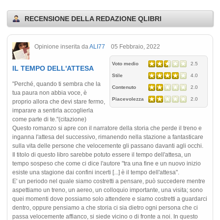
RECENSIONE DELLA REDAZIONE QLIBRI
Opinione inserita da
ALI77
05 Febbraio, 2022
Voto medio
2.5
IL TEMPO DELL'ATTESA
Stile
4.0
"Perché, quando ti sembra che la
Contenuto
2.0
tua paura non abbia voce, è
Piacevolezza
2.0
proprio allora che devi stare fermo,
imparare a sentirla accoglierla
come parte di te."(citazione)
Questo romanzo si apre con il narratore della storia che perde il treno e
inganna l'attesa del successivo, rimanendo nella stazione a fantasticare
sulla vita delle persone che velocemente gli passano davanti agli occhi.
Il titolo di questo libro sarebbe potuto essere il tempo dell'attesa, un
tempo sospeso che come ci dice l'autore "tra una fine e un nuovo inizio
esiste una stagione dai confini incerti [...] è il tempo dell'attesa".
E' un periodo nel quale siamo costretti a pensare, può succedere mentre
aspettiamo un treno, un aereo, un colloquio importante, una visita; sono
quei momenti dove possiamo solo attendere e siamo costretti a guardarci
dentro, oppure pensiamo a che storia ci sia dietro ogni persona che ci
passa velocemente affianco, si siede vicino o di fronte a noi. In questo