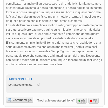
complicato, ma anche di un qualcosa che ci rende felici torniamo sempre
a "casa" dove troviamo la nostra dimensione, il nostro equilibrio, la nostra
forza e la nostra famiglia qualunque essa sia. Anche in questo credo che
la "casa" non sia un luogo fisico ma una metafora, tornare in quel posto o
da quella persona che ci fa sentire bene, amati e compresi.
Lo stile dell'autore è semplice e molto diretto, purtroppo nonostante potrei
stare qui a scrivere pagine e pagine sulle riflessioni che sono nate dalla
lettura di questo libro, quello che è mancato è l'emozione dentro queste
storie e io sono rimasta un po' fredda e distaccata dopo averle lette.
E' sicuramente un mio limite di fronte a dei romanzi che racchiudono una
serie di racconti diversi ma che affrontano temi simili, però il testo così
breve non mi lascia sicuramente il "tempo" giusto per capire davvero i
personaggi; trovo che comunque altri autori italiani del primo Novecento
con dei libri molto corti riuscissero comunque a toccare alcuni tasti che gli
scrittori contemporanei non riescono a fare.
INDICAZIONI UTILI
sì
Lettura consigliata
Commenti (0)
Trovi utile questa opinione?
4
0