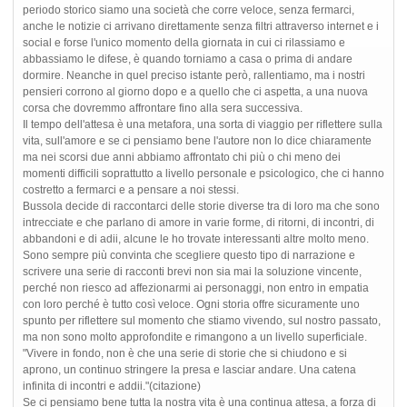
periodo storico siamo una società che corre veloce, senza fermarci,
anche le notizie ci arrivano direttamente senza filtri attraverso internet e i
social e forse l'unico momento della giornata in cui ci rilassiamo e
abbassiamo le difese, è quando torniamo a casa o prima di andare
dormire. Neanche in quel preciso istante però, rallentiamo, ma i nostri
pensieri corrono al giorno dopo e a quello che ci aspetta, a una nuova
corsa che dovremmo affrontare fino alla sera successiva.
Il tempo dell'attesa è una metafora, una sorta di viaggio per riflettere sulla
vita, sull'amore e se ci pensiamo bene l'autore non lo dice chiaramente
ma nei scorsi due anni abbiamo affrontato chi più o chi meno dei
momenti difficili soprattutto a livello personale e psicologico, che ci hanno
costretto a fermarci e a pensare a noi stessi.
Bussola decide di raccontarci delle storie diverse tra di loro ma che sono
intrecciate e che parlano di amore in varie forme, di ritorni, di incontri, di
abbandoni e di adii, alcune le ho trovate interessanti altre molto meno.
Sono sempre più convinta che scegliere questo tipo di narrazione e
scrivere una serie di racconti brevi non sia mai la soluzione vincente,
perché non riesco ad affezionarmi ai personaggi, non entro in empatia
con loro perché è tutto così veloce. Ogni storia offre sicuramente uno
spunto per riflettere sul momento che stiamo vivendo, sul nostro passato,
ma non sono molto approfondite e rimangono a un livello superficiale.
"Vivere in fondo, non è che una serie di storie che si chiudono e si
aprono, un continuo stringere la presa e lasciar andare. Una catena
infinita di incontri e addii."(citazione)
Se ci pensiamo bene tutta la nostra vita è una continua attesa, a forza di