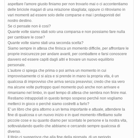
aspettare l'amore giusto finiamo per non trovarlo mai o ci accontentiamo
delle briciole magari di una relazione sbagliata; oppure ci ritroviamo in
vari momenti ad essere solo delle comparse e mai i protagonisti del
nostro destino.
Se ci pensate non è cosi?
Quante volte siamo stati solo una comparsa e non possiamo fare nulla
per cambiare le cose?
Quante volte siamo stati una seconda scelta?
Siamo sempre in attesa che finisca un momento difficile, per affrontare le
proprie insicurezze per andare avanti, per combattere e farsi conoscere
davvero ed essere capiti dagli altri e trovare un nuovo equilibrio
personale.
L'autore ci spiega che prima o poi arriva un momento in cui
improvvisamente ci si alza e si prende in mano la propria vita, è un
qualcosa di improvviso che arriva senza preavviso; credo che sia vero
ma alcune volte purtroppo quel momento può anche non arrivare e
rimaniamo nel limbo, in quel tempo di attesa che sembra non finire mai.
Restiamo intrappolati in questo tempo sospeso perché non vogliamo
metterci in gioco o perché siamo costretti a farlo?
E' un libro che gira attorno a un tema importante e attuale, attendere la
fine di qualcosa o un nuovo inizio e in quel momento riflettiamo sulle
piccole cose e su quanto diamo per scontato le persone e la nostra vita,
sottovalutando quello che abbiamo e cercando sempre qualcosa di
diverso.
Il titolo ci suggerisce che alla fine della giornata, di un periodo