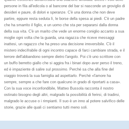
persone in fila all'edicola o al bancone del bar si nasconde un groviglio di
desideri e paure, di dolori e speranze. C'è una donna che non deve
partire, eppure resta seduta lì, le borse della spesa ai piedi. C'è un padre
che ha smarrito il figlio, e un uomo che sta per separarsi dalla donna
della sua vita. C'è un marito che vede un enorme coniglio accanto a sua
moglie ogni volta che la guarda, una ragazza che riceve messaggi
inattesi, un ragazzo che ha preso una decisione irreversibile. C'è il
mistero indecifrabile di ogni incontro capace di farci cambiare strada, e il
terrore dell'abbandono sempre dietro l'angolo. Poi c'è uno scrittore con
un buffo berretto giallo che si aggira fra i binari dopo aver perso il treno,
ed è impaziente di salire sul prossimo. Perché sa che alla fine del
viaggio troverà la sua famiglia ad aspettarlo. Perché «l'amore ha
sempre, sempre a che fare con qualcuno in grado di riportarti a casa».
Con la sua voce inconfondibile, Matteo Bussola racconta il nostro
ostinato bisogno degli altri, malgrado la possibilità di ferirsi, di tradirsi,
malgrado le accuse o i rimpianti. Il suo è un inno al potere salvifico delle
storie, grazie alle quali ci sentiamo tutti meno soli.