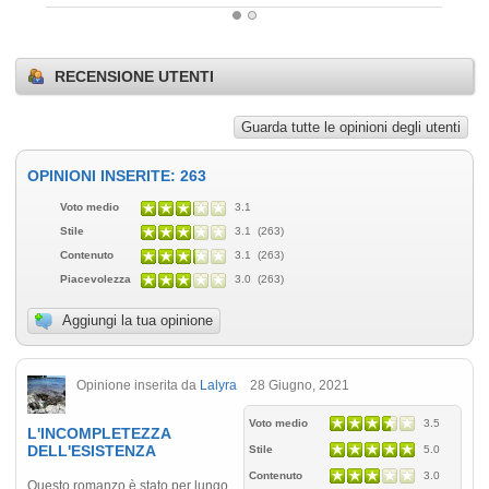
RECENSIONE UTENTI
Guarda tutte le opinioni degli utenti
OPINIONI INSERITE: 263
Voto medio
3.1
Stile
3.1 (263)
Contenuto
3.1 (263)
Piacevolezza
3.0 (263)
Aggiungi la tua opinione
Opinione inserita da
Lalyra
28 Giugno, 2021
Voto medio
3.5
L'INCOMPLETEZZA
DELL'ESISTENZA
Stile
5.0
Contenuto
3.0
Questo romanzo è stato per lungo