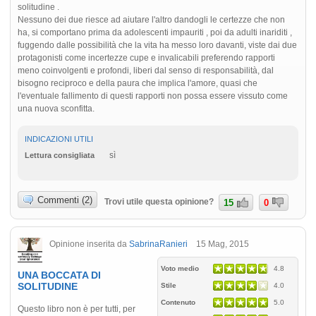
solitudine .
Nessuno dei due riesce ad aiutare l'altro dandogli le certezze che non
ha, si comportano prima da adolescenti impauriti , poi da adulti inariditi ,
fuggendo dalle possibilità che la vita ha messo loro davanti, viste dai due
protagonisti come incertezze cupe e invalicabili preferendo rapporti
meno coinvolgenti e profondi, liberi dal senso di responsabilità, dal
bisogno reciproco e della paura che implica l'amore, quasi che
l'eventuale fallimento di questi rapporti non possa essere vissuto come
una nuova sconfitta.
INDICAZIONI UTILI
sì
Lettura consigliata
Commenti (2)
Trovi utile questa opinione?
15
0
Opinione inserita da
SabrinaRanieri
15 Mag, 2015
Voto medio
4.8
UNA BOCCATA DI
SOLITUDINE
Stile
4.0
Contenuto
5.0
Questo libro non è per tutti, per