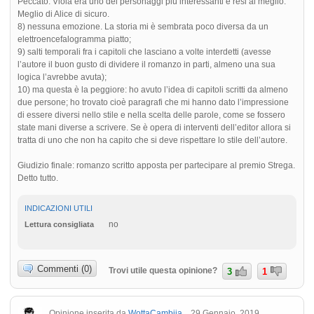
Peccato: Viola era uno dei personaggi più interessanti e resi al meglio.
Meglio di Alice di sicuro.
8) nessuna emozione. La storia mi è sembrata poco diversa da un
elettroencefalogramma piatto;
9) salti temporali fra i capitoli che lasciano a volte interdetti (avesse
l’autore il buon gusto di dividere il romanzo in parti, almeno una sua
logica l’avrebbe avuta);
10) ma questa è la peggiore: ho avuto l’idea di capitoli scritti da almeno
due persone; ho trovato cioè paragrafi che mi hanno dato l’impressione
di essere diversi nello stile e nella scelta delle parole, come se fossero
state mani diverse a scrivere. Se è opera di interventi dell’editor allora si
tratta di uno che non ha capito che si deve rispettare lo stile dell’autore.
Giudizio finale: romanzo scritto apposta per partecipare al premio Strega.
Detto tutto.
INDICAZIONI UTILI
no
Lettura consigliata
Commenti (0)
Trovi utile questa opinione?
3
1
Opinione inserita da
WottaCambija
29 Gennaio, 2019