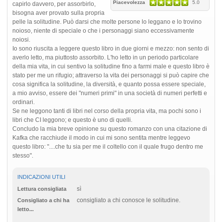
Piacevolezza
5.0
capirlo davvero, per assorbirlo,
bisogna aver provato sulla propria
pelle la solitudine. Può darsi che molte persone lo leggano e lo trovino
noioso, niente di speciale o che i personaggi siano eccessivamente
noiosi.
Io sono riuscita a leggere questo libro in due giorni e mezzo: non sento di
averlo letto, ma piuttosto assorbito. L'ho letto in un periodo particolare
della mia vita, in cui sentivo la solitudine fino a farmi male e questo libro è
stato per me un rifugio; attraverso la vita dei personaggi si può capire che
cosa significa la solitudine, la diversità, e quanto possa essere speciale,
a mio avviso, essere dei "numeri primi" in una società di numeri perfetti e
ordinari.
Se ne leggono tanti di libri nel corso della propria vita, ma pochi sono i
libri che CI leggono; e questo è uno di quelli.
Concludo la mia breve opinione su questo romanzo con una citazione di
Kafka che racchiude il modo in cui mi sono sentita mentre leggevo
questo libro: "....che tu sia per me il coltello con il quale frugo dentro me
stesso".
INDICAZIONI UTILI
sì
Lettura consigliata
consigliato a chi conosce le solitudine.
Consigliato a chi ha
letto...