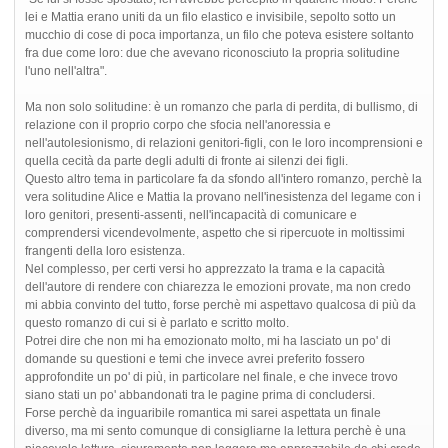
lei e Mattia erano uniti da un filo elastico e invisibile, sepolto sotto un
mucchio di cose di poca importanza, un filo che poteva esistere soltanto
fra due come loro: due che avevano riconosciuto la propria solitudine
l'uno nell'altra".
Ma non solo solitudine: è un romanzo che parla di perdita, di bullismo, di
relazione con il proprio corpo che sfocia nell'anoressia e
nell'autolesionismo, di relazioni genitori-figli, con le loro incomprensioni e
quella cecità da parte degli adulti di fronte ai silenzi dei figli.
Questo altro tema in particolare fa da sfondo all'intero romanzo, perchè la
vera solitudine Alice e Mattia la provano nell'inesistenza del legame con i
loro genitori, presenti-assenti, nell'incapacità di comunicare e
comprendersi vicendevolmente, aspetto che si ripercuote in moltissimi
frangenti della loro esistenza.
Nel complesso, per certi versi ho apprezzato la trama e la capacità
dell'autore di rendere con chiarezza le emozioni provate, ma non credo
mi abbia convinto del tutto, forse perchè mi aspettavo qualcosa di più da
questo romanzo di cui si è parlato e scritto molto.
Potrei dire che non mi ha emozionato molto, mi ha lasciato un po' di
domande su questioni e temi che invece avrei preferito fossero
approfondite un po' di più, in particolare nel finale, e che invece trovo
siano stati un po' abbandonati tra le pagine prima di concludersi.
Forse perchè da inguaribile romantica mi sarei aspettata un finale
diverso, ma mi sento comunque di consigliarne la lettura perchè è una