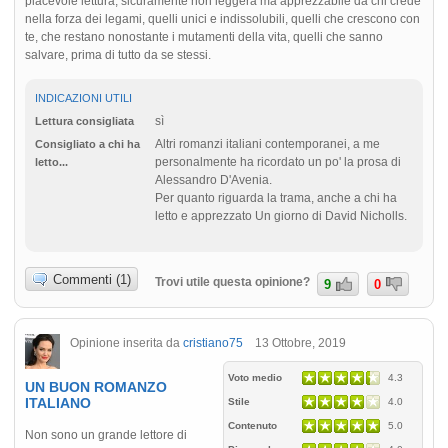
piacevole lettura, sicuramente non leggera ma apprezzabile da chi crede
nella forza dei legami, quelli unici e indissolubili, quelli che crescono con
te, che restano nonostante i mutamenti della vita, quelli che sanno
salvare, prima di tutto da se stessi.
INDICAZIONI UTILI
sì
Lettura consigliata
Altri romanzi italiani contemporanei, a me
Consigliato a chi ha
personalmente ha ricordato un po' la prosa di
letto...
Alessandro D'Avenia.
Per quanto riguarda la trama, anche a chi ha
letto e apprezzato Un giorno di David Nicholls.
Commenti (1)
Trovi utile questa opinione?
9
0
Opinione inserita da
cristiano75
13 Ottobre, 2019
Voto medio
4.3
UN BUON ROMANZO
ITALIANO
Stile
4.0
Contenuto
5.0
Non sono un grande lettore di