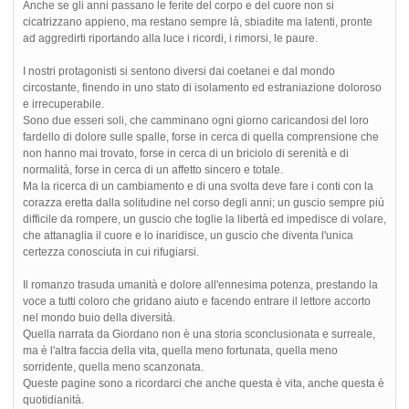
Anche se gli anni passano le ferite del corpo e del cuore non si
cicatrizzano appieno, ma restano sempre là, sbiadite ma latenti, pronte
ad aggredirti riportando alla luce i ricordi, i rimorsi, le paure.
I nostri protagonisti si sentono diversi dai coetanei e dal mondo
circostante, finendo in uno stato di isolamento ed estraniazione doloroso
e irrecuperabile.
Sono due esseri soli, che camminano ogni giorno caricandosi del loro
fardello di dolore sulle spalle, forse in cerca di quella comprensione che
non hanno mai trovato, forse in cerca di un briciolo di serenità e di
normalità, forse in cerca di un affetto sincero e totale.
Ma la ricerca di un cambiamento e di una svolta deve fare i conti con la
corazza eretta dalla solitudine nel corso degli anni; un guscio sempre più
difficile da rompere, un guscio che toglie la libertà ed impedisce di volare,
che attanaglia il cuore e lo inaridisce, un guscio che diventa l'unica
certezza conosciuta in cui rifugiarsi.
Il romanzo trasuda umanità e dolore all'ennesima potenza, prestando la
voce a tutti coloro che gridano aiuto e facendo entrare il lettore accorto
nel mondo buio della diversità.
Quella narrata da Giordano non è una storia sconclusionata e surreale,
ma è l'altra faccia della vita, quella meno fortunata, quella meno
sorridente, quella meno scanzonata.
Queste pagine sono a ricordarci che anche questa è vita, anche questa è
quotidianità.