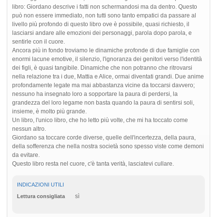
libro: Giordano descrive i fatti non schermandosi ma da dentro. Questo
può non essere immediato, non tutti sono tanto empatici da passare al
livello più profondo di questo libro ove è possibile, quasi richiesto, il
lasciarsi andare alle emozioni dei personaggi, parola dopo parola, e
sentirle con il cuore.
Ancora più in fondo troviamo le dinamiche profonde di due famiglie con
enormi lacune emotive, il silenzio, l'ignoranza dei genitori verso l'identità
dei figli, è quasi tangibile. Dinamiche che non potranno che ritrovarsi
nella relazione tra i due, Mattia e Alice, ormai diventati grandi. Due anime
profondamente legate ma mai abbastanza vicine da toccarsi davvero;
nessuno ha insegnato loro a sopportare la paura di perdersi, la
grandezza del loro legame non basta quando la paura di sentirsi soli,
insieme, è molto più grande.
Un libro, l'unico libro, che ho letto più volte, che mi ha toccato come
nessun altro.
Giordano sa toccare corde diverse, quelle dell'incertezza, della paura,
della sofferenza che nella nostra società sono spesso viste come demoni
da evitare.
Questo libro resta nel cuore, c'è tanta verità, lasciatevi cullare.
INDICAZIONI UTILI
sì
Lettura consigliata