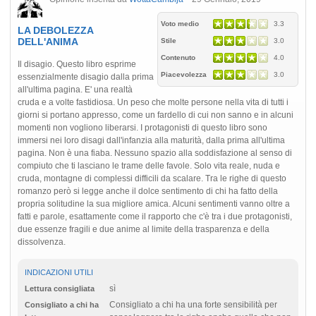
Voto medio
3.3
LA DEBOLEZZA
DELL'ANIMA
Stile
3.0
Contenuto
4.0
Il disagio. Questo libro esprime
Piacevolezza
3.0
essenzialmente disagio dalla prima
all'ultima pagina. E' una realtà
cruda e a volte fastidiosa. Un peso che molte persone nella vita di tutti i
giorni si portano appresso, come un fardello di cui non sanno e in alcuni
momenti non vogliono liberarsi. I protagonisti di questo libro sono
immersi nei loro disagi dall'infanzia alla maturità, dalla prima all'ultima
pagina. Non è una fiaba. Nessuno spazio alla soddisfazione al senso di
compiuto che ti lasciano le trame delle favole. Solo vita reale, nuda e
cruda, montagne di complessi difficili da scalare. Tra le righe di questo
romanzo però si legge anche il dolce sentimento di chi ha fatto della
propria solitudine la sua migliore amica. Alcuni sentimenti vanno oltre a
fatti e parole, esattamente come il rapporto che c'è tra i due protagonisti,
due essenze fragili e due anime al limite della trasparenza e della
dissolvenza.
INDICAZIONI UTILI
sì
Lettura consigliata
Consigliato a chi ha una forte sensibilità per
Consigliato a chi ha