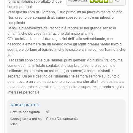
Piacevolezza
4.0
romanzi italiani, soprattutto di quelli
contemporanei.
Però questo libro di Giordano, il suo primo, mi ha piacevolmente colpito.
Non ci sono personaggi di altissimo spessore, non c'è un intreccio
complicato.
Bensì la piacevolezza del racconto è racchiuso nel grande senso di
umanità che pervade la narrazione dall'inizio alla fine.
C'è l'amicizia fra questi due ragazzini dell'Italia settentrionale, che
riescono a emergere da un mondo dove gli adulti oramai hanno finito di
sognare e portano al baratro anche le piccole anime con cui hanno a che
fare.
I ragazzini sono come due "numeri primi gemelli" vicinissimi tra loro, ma
comunque mai in totale contatto, che sembrano sempre sul punto di
collimare, va subentra un ostacolo (un numero) a tenerli distanti e
separati. Un po il destino dell'umanità che sembra sempre sul punto di
poter trovare un via di redenzione univoca, ma che alla fine è destinata a
restare separata e soprattutto a non riuscire a superare il proprio singolo
interesse personale.
INDICAZIONI UTILI
sì
Lettura consigliata
Come Dio comanda
Consigliato a chi ha
letto...