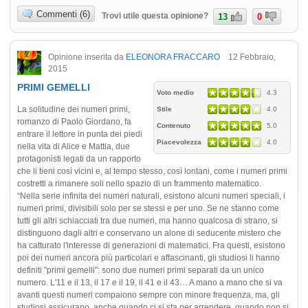
Commenti (6)
Trovi utile questa opinione?
13
0
Opinione inserita da
ELEONORA FRACCARO
12 Febbraio,
2015
PRIMI GEMELLI
Voto medio
4.3
La solitudine dei numeri primi,
Stile
4.0
romanzo di Paolo Giordano, fa
Contenuto
5.0
entrare il lettore in punta dei piedi
Piacevolezza
4.0
nella vita di Alice e Mattia, due
protagonisti legati da un rapporto
che li tieni così vicini e, al tempo stesso, così lontani, come i numeri primi
costretti a rimanere soli nello spazio di un frammento matematico.
“Nella serie infinita dei numeri naturali, esistono alcuni numeri speciali, i
numeri primi, divisibili solo per se stessi e per uno. Se ne stanno come
tutti gli altri schiacciati tra due numeri, ma hanno qualcosa di strano, si
distinguono dagli altri e conservano un alone di seducente mistero che
ha catturato l'interesse di generazioni di matematici. Fra questi, esistono
poi dei numeri ancora più particolari e affascinanti, gli studiosi li hanno
definiti "primi gemelli": sono due numeri primi separati da un unico
numero. L'11 e il 13, il 17 e il 19, il 41 e il 43… A mano a mano che si va
avanti questi numeri compaiono sempre con minore frequenza, ma, gli
studiosi assicurano, anche quando ci si sta per arrendere, quando non si