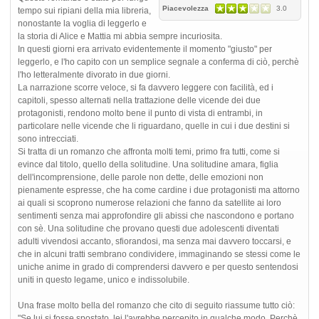
Piacevolezza
3.0
tempo sui ripiani della mia libreria,
nonostante la voglia di leggerlo e
la storia di Alice e Mattia mi abbia sempre incuriosita.
In questi giorni era arrivato evidentemente il momento "giusto" per
leggerlo, e l'ho capito con un semplice segnale a conferma di ciò, perchè
l'ho letteralmente divorato in due giorni.
La narrazione scorre veloce, si fa davvero leggere con facilità, ed i
capitoli, spesso alternati nella trattazione delle vicende dei due
protagonisti, rendono molto bene il punto di vista di entrambi, in
particolare nelle vicende che li riguardano, quelle in cui i due destini si
sono intrecciati.
Si tratta di un romanzo che affronta molti temi, primo fra tutti, come si
evince dal titolo, quello della solitudine. Una solitudine amara, figlia
dell'incomprensione, delle parole non dette, delle emozioni non
pienamente espresse, che ha come cardine i due protagonisti ma attorno
ai quali si scoprono numerose relazioni che fanno da satellite ai loro
sentimenti senza mai approfondire gli abissi che nascondono e portano
con sè. Una solitudine che provano questi due adolescenti diventati
adulti vivendosi accanto, sfiorandosi, ma senza mai davvero toccarsi, e
che in alcuni tratti sembrano condividere, immaginando se stessi come le
uniche anime in grado di comprendersi davvero e per questo sentendosi
uniti in questo legame, unico e indissolubile.
Una frase molto bella del romanzo che cito di seguito riassume tutto ciò:
"Se lui si fosse spostato, lei l'avrebbe percepito in qualche modo. Perchè