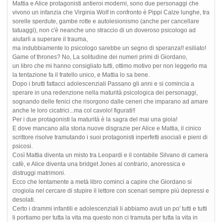
Mattia e Alice protagonisti antieroi moderni, sono due personaggi che
vivono un infanzia che Virginia Wolf in confronto è Pippi Calze lunghe, tra
sorelle sperdute, gambe rotte e autolesionismo (anche per cancellare
tatuaggi), non c'è neanche uno straccio di un doveroso psicologo ad
aiutarli a superare il trauma,
ma indubbiamente lo psicologo sarebbe un segno di speranza!! esiliato!
Game of thrones? No, La solitudine dei numeri primi di Giordano,
un libro che mi hanno consigliato tutti, ottimo motivo per non leggerlo ma
la tentazione fa il fratello unico, e Mattia lo sa bene.
Dopo i brutti fattacci adolescenziali Passano gli anni e si comincia a
sperare in una redenzione nella maturità psicologica dei personaggi,
sognando delle fenici che risorgono dalle ceneri che imparano ad amare
anche le loro cicatrici...ma col cavolo! figurati!!
Per i due protagonisti la maturità è la sagra del mai una gioia!
E dove mancano alla storia nuove disgrazie per Alice e Mattia, il cinico
scrittore risolve tramutando i suoi protagonisti inperfetti asociali e pieni di
psicosi.
Così Mattia diventa un misto tra Leopardi e il contabile Silvano di camera
cafè, e Alice diventa una bridget Jones al contrario, anoressica e
distruggi matrimoni.
Ecco che lentamente a metà libro cominci a capire che Giordano si
crogiola nel cercare di stupire il lettore con scenari sempre più depressi e
desolati.
Certo i drammi infantili e adolescenziali li abbiamo avuti un po' tutti e tutti
li portiamo per tutta la vita ma questo non ci tramuta per tutta la vita in