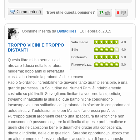
Commenti (2)
Trovi utile questa opinione?
13
0
Opinione inserita da
Daffadillies
18 Febbraio, 2015
Voto medio
4.8
TROPPO VICINI E TROPPO
DISTANTI
Stile
4.0
Contenuto
5.0
Questo libro mi ha permesso di
Piacevolezza
5.0
ritrovare fiducia nella letteratura
moderna; dopo anni di letteratura
classica ho trovato la profondità che cercavo.
Paolo Giordano, incredibilmente giovane tanto quanto sensibile, è una
grande promessa. La Solitudine dei Numeri Primi è indubbiamente
costruito su più livelli. Se vogliamo limitarci a vederne la superficie,
troviamo innanzitutto la storia di due bambini che condividono
inconsapevoli una solitudine così profonda da sfociare in comportamenti
autodistruttivi: l'autolesionismo per Mattia e l'anoressia per Alice.
Purtroppo questi argomenti creano una spaccatura tra lettori che non
conoscono né possono cogliere la difficoltà di queste problematiche e
quelli che ne capiscono bene le dinamiche grazie alla conoscenza,
diretta o indiretta, delle due questioni. Sarebbe opportuno, piuttosto che
un atteggiamento difensivo, adottare l'accoglienza di fronte a questo