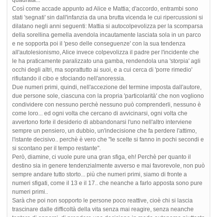
quadrata...
Così come accade appunto ad Alice e Mattia; d'accordo, entrambi sono
stati 'segnati' sin dall'infanzia da una brutta vicenda le cui ripercussioni si
dilatano negli anni seguenti: Mattia si autocolpevolizza per la scomparsa
della sorellina gemella avendola incautamente lasciata sola in un parco
e ne sopporta poi il 'peso delle conseguenze' con la sua tendenza
all'autolesionismo, Alice invece colpevolizza il padre per l'incidente che
le ha praticamente paralizzato una gamba, rendendola una 'storpia' agli
occhi degli altri, ma soprattutto ai suoi, e a cui cerca di 'porre rimedio'
rifiutando il cibo e sfociando nell'anoressia.
Due numeri primi, quindi, nell'accezione del termine imposta dall'autore,
due persone sole, ciascuna con la propria 'particolarità' che non vogliono
condividere con nessuno perchè nessuno può comprenderli, nessuno è
come loro... ed ogni volta che cercano di avvicinarsi, ogni volta che
avvertono forte il desiderio di abbandonarsi l'uno nell'altro interviene
sempre un pensiero, un dubbio, un'indecisione che fa perdere l'attimo,
l'istante decisivo.. perchè è vero che "le scelte si fanno in pochi secondi e
si scontano per il tempo restante".
Però, diamine, ci vuole pure una gran sfiga, eh! Perchè per quanto il
destino sia in genere tendenzialmente avverso e mai favorevole, non può
sempre andare tutto storto... più che numeri primi, siamo di fronte a
numeri sfigati, come il 13 e il 17.. che neanche a farlo apposta sono pure
numeri primi..
Sarà che poi non sopporto le persone poco reattive, cioè chi si lascia
trascinare dalle difficoltà della vita senza mai reagire, senza neanche