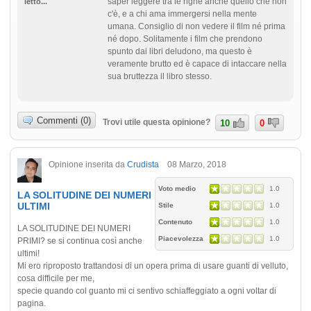
saper leggere tra le righe anche quello che non
letto...
c'è, e a chi ama immergersi nella mente
umana. Consiglio di non vedere il film né prima
né dopo. Solitamente i film che prendono
spunto dai libri deludono, ma questo è
veramente brutto ed è capace di intaccare nella
sua bruttezza il libro stesso.
Commenti (0)
Trovi utile questa opinione?
10
0
Opinione inserita da
Crudista
08 Marzo, 2018
Voto medio
1.0
LA SOLITUDINE DEI NUMERI
ULTIMI
Stile
1.0
Contenuto
1.0
LA SOLITUDINE DEI NUMERI
Piacevolezza
1.0
PRIMI? se si continua così anche
ultimi!
Mi ero riproposto trattandosi di un opera prima di usare guanti di velluto,
cosa difficile per me,
specie quando col guanto mi ci sentivo schiaffeggiato a ogni voltar di
pagina.