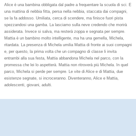
Alice è una bambina obbligata dal padre a frequentare la scuola di sci. E
una mattina di nebbia fitta, persa nella nebbia, staccata dai compagni,
se la fa addosso. Umiliata, cerca di scendere, ma finisce fuori pista
spezzandosi una gamba. La lasciamo sulla neve credendo che morirà
assiderata. Invece si salva, ma resterà zoppa e segnata per sempre.
Mattia è un bambino molto intelligente, ma ha una gemella, Michela,
ritardata. La presenza di Michela umilia Mattia di fronte ai suoi compagni
e, per questo, la prima volta che un compagno di classe li invita
entrambi alla sua festa, Mattia abbandona Michela nel parco, con la
promessa che lei lo aspetterà. Mattia non ritroverà più Michela. In quel
parco, Michela si perde per sempre. Le vite di Alice e di Mattia, due
esistenze segnate, si incroceranno. Diventeranno, Alice e Mattia,
adolescenti, giovani, adulti.