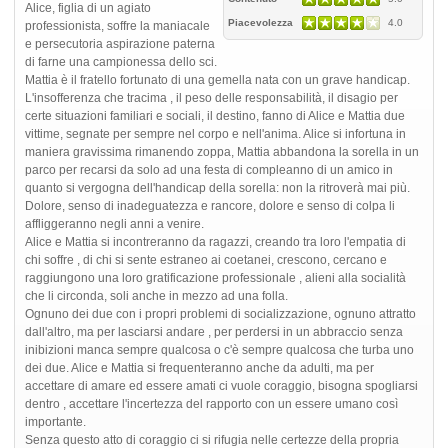
Alice, figlia di un agiato
Piacevolezza
4.0
professionista, soffre la maniacale
e persecutoria aspirazione paterna
di farne una campionessa dello sci.
Mattia è il fratello fortunato di una gemella nata con un grave handicap.
L'insofferenza che tracima , il peso delle responsabilità, il disagio per
certe situazioni familiari e sociali, il destino, fanno di Alice e Mattia due
vittime, segnate per sempre nel corpo e nell'anima. Alice si infortuna in
maniera gravissima rimanendo zoppa, Mattia abbandona la sorella in un
parco per recarsi da solo ad una festa di compleanno di un amico in
quanto si vergogna dell'handicap della sorella: non la ritroverà mai più.
Dolore, senso di inadeguatezza e rancore, dolore e senso di colpa li
affliggeranno negli anni a venire.
Alice e Mattia si incontreranno da ragazzi, creando tra loro l'empatia di
chi soffre , di chi si sente estraneo ai coetanei, crescono, cercano e
raggiungono una loro gratificazione professionale , alieni alla socialità
che li circonda, soli anche in mezzo ad una folla.
Ognuno dei due con i propri problemi di socializzazione, ognuno attratto
dall'altro, ma per lasciarsi andare , per perdersi in un abbraccio senza
inibizioni manca sempre qualcosa o c'è sempre qualcosa che turba uno
dei due. Alice e Mattia si frequenteranno anche da adulti, ma per
accettare di amare ed essere amati ci vuole coraggio, bisogna spogliarsi
dentro , accettare l'incertezza del rapporto con un essere umano così
importante.
Senza questo atto di coraggio ci si rifugia nelle certezze della propria