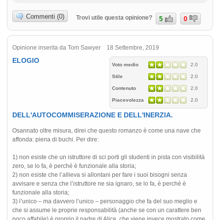
Commenti (0)
Trovi utile questa opinione?
5
0
Opinione inserita da Tom Sawyer 18 Settembre, 2019
ELOGIO
Voto medio
2.0
Stile
2.0
Contenuto
2.0
Piacevolezza
2.0
DELL'AUTOCOMMISERAZIONE E DELL'INERZIA.
Osannato oltre misura, direi che questo romanzo è come una nave che
affonda: piena di buchi. Per dire:
1) non esiste che un istruttore di sci porti gli studenti in pista con visibilità
zero, se lo fa, è perché è funzionale alla storia;
2) non esiste che l’allieva si allontani per fare i suoi bisogni senza
avvisare e senza che l’istruttore ne sia ignaro, se lo fa, è perché è
funzionale alla storia;
3) l’unico – ma davvero l’unico – personaggio che fa del suo meglio e
che si assume le proprie responsabilità (anche se con un carattere ben
poco affabile) è proprio il padre di Alice, che viene invece mostrato come