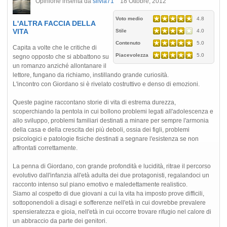
Opinione inserita da
silvia71
18 Ottobre, 2012
Voto medio
4.8
L'ALTRA FACCIA DELLA
VITA
Stile
4.0
Contenuto
5.0
Capita a volte che le critiche di
Piacevolezza
5.0
segno opposto che si abbattono su
un romanzo anziché allontanare il
lettore, fungano da richiamo, instillando grande curiosità.
L'incontro con Giordano si è rivelato costruttivo e denso di emozioni.
Queste pagine raccontano storie di vita di estrema durezza,
scoperchiando la pentola in cui bollono problemi legati all'adolescenza e
allo sviluppo, problemi familiari destinati a minare per sempre l'armonia
della casa e della crescita dei più deboli, ossia dei figli, problemi
psicologici e patologie fisiche destinati a segnare l'esistenza se non
affrontati correttamente.
La penna di Giordano, con grande profondità e lucidità, ritrae il percorso
evolutivo dall'infanzia all'età adulta dei due protagonisti, regalandoci un
racconto intenso sul piano emotivo e maledettamente realistico.
Siamo al cospetto di due giovani a cui la vita ha imposto prove difficili,
sottoponendoli a disagi e sofferenze nell'età in cui dovrebbe prevalere
spensieratezza e gioia, nell'età in cui occorre trovare rifugio nel calore di
un abbraccio da parte dei genitori.