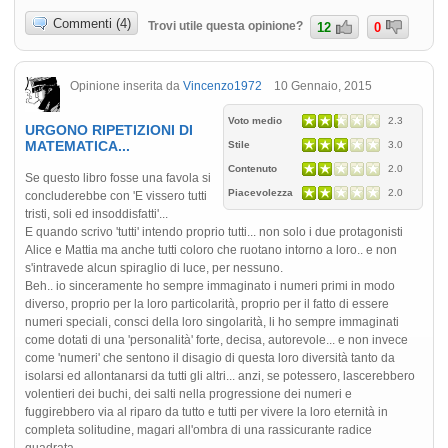
Commenti (4)
Trovi utile questa opinione?
12
0
Opinione inserita da
Vincenzo1972
10 Gennaio, 2015
Voto medio
2.3
URGONO RIPETIZIONI DI
MATEMATICA...
Stile
3.0
Contenuto
2.0
Se questo libro fosse una favola si
Piacevolezza
2.0
concluderebbe con 'E vissero tutti
tristi, soli ed insoddisfatti'...
E quando scrivo 'tutti' intendo proprio tutti... non solo i due protagonisti
Alice e Mattia ma anche tutti coloro che ruotano intorno a loro.. e non
s'intravede alcun spiraglio di luce, per nessuno.
Beh.. io sinceramente ho sempre immaginato i numeri primi in modo
diverso, proprio per la loro particolarità, proprio per il fatto di essere
numeri speciali, consci della loro singolarità, li ho sempre immaginati
come dotati di una 'personalità' forte, decisa, autorevole... e non invece
come 'numeri' che sentono il disagio di questa loro diversità tanto da
isolarsi ed allontanarsi da tutti gli altri... anzi, se potessero, lascerebbero
volentieri dei buchi, dei salti nella progressione dei numeri e
fuggirebbero via al riparo da tutto e tutti per vivere la loro eternità in
completa solitudine, magari all'ombra di una rassicurante radice