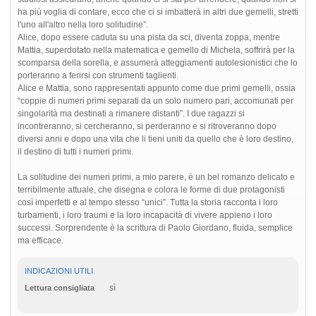
ha più voglia di contare, ecco che ci si imbatterà in altri due gemelli, stretti
l'uno all'altro nella loro solitudine”.
Alice, dopo essere caduta su una pista da sci, diventa zoppa, mentre
Mattia, superdotato nella matematica e gemello di Michela, soffrirà per la
scomparsa della sorella, e assumerà atteggiamenti autolesionistici che lo
porteranno a ferirsi con strumenti taglienti.
Alice e Mattia, sono rappresentati appunto come due primi gemelli, ossia
“coppie di numeri primi separati da un solo numero pari, accomunati per
singolarità ma destinati a rimanere distanti”. I due ragazzi si
incontreranno, si cercheranno, si perderanno e si ritroveranno dopo
diversi anni e dopo una vita che li tieni uniti da quello che è loro destino,
il destino di tutti i numeri primi.
La solitudine dei numeri primi, a mio parere, è un bel romanzo delicato e
terribilmente attuale, che disegna e colora le forme di due protagonisti
così imperfetti e al tempo stesso “unici”. Tutta la storia racconta i loro
turbamenti, i loro traumi e la loro incapacità di vivere appieno i loro
successi. Sorprendente è la scrittura di Paolo Giordano, fluida, semplice
ma efficace.
INDICAZIONI UTILI
sì
Lettura consigliata