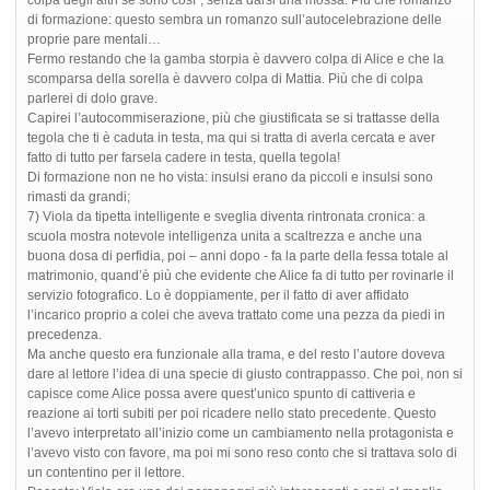
di formazione: questo sembra un romanzo sull’autocelebrazione delle
proprie pare mentali…
Fermo restando che la gamba storpia è davvero colpa di Alice e che la
scomparsa della sorella è davvero colpa di Mattia. Più che di colpa
parlerei di dolo grave.
Capirei l’autocommiserazione, più che giustificata se si trattasse della
tegola che ti è caduta in testa, ma qui si tratta di averla cercata e aver
fatto di tutto per farsela cadere in testa, quella tegola!
Di formazione non ne ho vista: insulsi erano da piccoli e insulsi sono
rimasti da grandi;
7) Viola da tipetta intelligente e sveglia diventa rintronata cronica: a
scuola mostra notevole intelligenza unita a scaltrezza e anche una
buona dosa di perfidia, poi – anni dopo - fa la parte della fessa totale al
matrimonio, quand’è più che evidente che Alice fa di tutto per rovinarle il
servizio fotografico. Lo è doppiamente, per il fatto di aver affidato
l’incarico proprio a colei che aveva trattato come una pezza da piedi in
precedenza.
Ma anche questo era funzionale alla trama, e del resto l’autore doveva
dare al lettore l’idea di una specie di giusto contrappasso. Che poi, non si
capisce come Alice possa avere quest’unico spunto di cattiveria e
reazione ai torti subiti per poi ricadere nello stato precedente. Questo
l’avevo interpretato all’inizio come un cambiamento nella protagonista e
l’avevo visto con favore, ma poi mi sono reso conto che si trattava solo di
un contentino per il lettore.