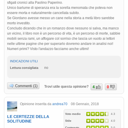
sfigati cronici alla Paolino Paperino.
Unico barlume di speranza era la sorella menomata che poteva non
essere morta e naturalmente cancellata subito.
Se Giordano avesse messo un cane nella storia a metà libro sarebbe
morto investito.
Concludo dicendo che in un romanzo dove nessuno si salva, ma manco
un vicino, il libro non è un percorso di vita, è un percorso di morte, sabbie
mobili senza rami, un affogare col sorriso che lascia un vuoto ai lettori
nelle ultime pagine che per superarlo dovremo andare in analisi noi!
Numeri primi? Visto l'andazzo facciamo anche ultimi!
INDICAZIONI UTILI
no
Lettura consigliata
Commenti (1)
Trovi utile questa opinione?
4
0
Opinione inserita da
andrea70
08 Gennaio, 2018
Voto medio
4.3
LE CERTEZZE DELLA
SOLITUDINE
Stile
4.0
Contenuto
5.0