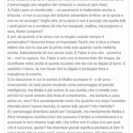
il personaggio più negativo del romanzo e causa di ogni male;
4) Fabio pare un mentecatto – un paramecio lo batterebbe anche a
briscola - e non si accorge del disturbo alimentare di Alice: se la sposa e
non se ne accorge? Voglio dire, te la sposi e non ti accorgi che quella tutti
i santi giorni va a vomitare ciò che ha mangiato, mattina, mezzogiorno e
sera, festivi compresi?
E poi, da quando si fa sesso con la moglie usando sempre il
preservativo? Neanche fosse un’impestata! Tant’è che si dice a chiare
lettere che non lo usa per la prima volta solo quando vuole metterla
incinta. Naturalmente lei non prova nulla. E Fabio è uno che - poverina
lei – non la capisce. No, Fabio è solo uno in buona fede (fin troppa, da
sconfinare nella cecità di quanto accade) che sta con la sfigata di turno. E
sarebbe il meno, se non fosse che la sfigata è purtroppo fiera e
orgogliosa di esserlo.
5) la situazione in cui la sorella di Mattia scompare è - a dir poco -
inverosimile: lui sarà anche mostrato come personaggio di grande
intelligenza, ma Mattia è più scemo di sua sorella, che ci rimette solo
perché lui vuole andare alla festa di compleanno…ma portarla a casa
prima no, vero? Era assolutamente ovvio che qualche ora dopo l’avrebbe
ritrovata dove l’aveva lasciata, lo sanno tutti, giusto? Alto intelletto?
6) i personaggi diventano adulti per l’anagrafe, ma mentalmente Mattia e
Alice rimangono bamboccioni che passano il tempo a commiserarsi e a
scaricare le loro miserie sugli altri, che infine non è colpa loro per quel
che è successo, giusto? Ma diventare grandi significa piantarla di dire “è
colpa degli altri se sono così”, senza darsi una mossa. Più che romanzo