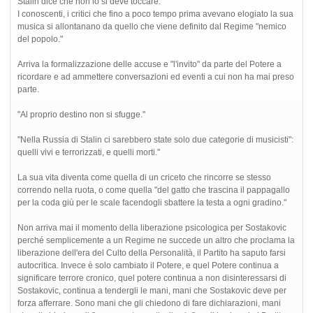
Stalin dice che non lo si deve toccare."
I conoscenti, i critici che fino a poco tempo prima avevano elogiato la sua
musica si allontanano da quello che viene definito dal Regime "nemico
del popolo."
Arriva la formalizzazione delle accuse e "l'invito" da parte del Potere a
ricordare e ad ammettere conversazioni ed eventi a cui non ha mai preso
parte.
"Al proprio destino non si sfugge."
"Nella Russia di Stalin ci sarebbero state solo due categorie di musicisti":
quelli vivi e terrorizzati, e quelli morti."
La sua vita diventa come quella di un criceto che rincorre se stesso
correndo nella ruota, o come quella "del gatto che trascina il pappagallo
per la coda giù per le scale facendogli sbattere la testa a ogni gradino."
Non arriva mai il momento della liberazione psicologica per Sostakovic
perché semplicemente a un Regime ne succede un altro che proclama la
liberazione dell'era del Culto della Personalità, il Partito ha saputo farsi
autocritica. Invece è solo cambiato il Potere, e quel Potere continua a
significare terrore cronico, quel potere continua a non disinteressarsi di
Sostakovic, continua a tendergli le mani, mani che Sostakovic deve per
forza afferrare. Sono mani che gli chiedono di fare dichiarazioni, mani