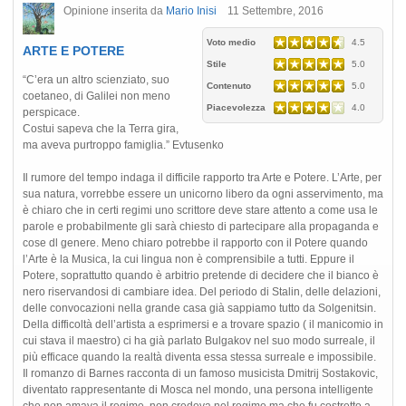
Opinione inserita da
Mario Inisi
11 Settembre, 2016
Voto medio
4.5
ARTE E POTERE
Stile
5.0
“C’era un altro scienziato, suo
Contenuto
5.0
coetaneo, di Galilei non meno
Piacevolezza
4.0
perspicace.
Costui sapeva che la Terra gira,
ma aveva purtroppo famiglia.” Evtusenko
Il rumore del tempo indaga il difficile rapporto tra Arte e Potere. L’Arte, per
sua natura, vorrebbe essere un unicorno libero da ogni asservimento, ma
è chiaro che in certi regimi uno scrittore deve stare attento a come usa le
parole e probabilmente gli sarà chiesto di partecipare alla propaganda e
cose dl genere. Meno chiaro potrebbe il rapporto con il Potere quando
l’Arte è la Musica, la cui lingua non è comprensibile a tutti. Eppure il
Potere, soprattutto quando è arbitrio pretende di decidere che il bianco è
nero riservandosi di cambiare idea. Del periodo di Stalin, delle delazioni,
delle convocazioni nella grande casa già sappiamo tutto da Solgenitsin.
Della difficoltà dell’artista a esprimersi e a trovare spazio ( il manicomio in
cui stava il maestro) ci ha già parlato Bulgakov nel suo modo surreale, il
più efficace quando la realtà diventa essa stessa surreale e impossibile.
Il romanzo di Barnes racconta di un famoso musicista Dmitrij Sostakovic,
diventato rappresentante di Mosca nel mondo, una persona intelligente
che non amava il regime, non credeva nel regime ma che fu costretto a