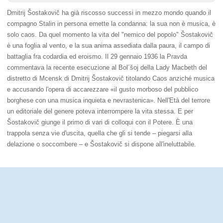
Dmitrij Šostakovič ha già riscosso successi in mezzo mondo quando il
compagno Stalin in persona emette la condanna: la sua non è musica, è
solo caos. Da quel momento la vita del "nemico del popolo" Šostakovič
è una foglia al vento, e la sua anima assediata dalla paura, il campo di
battaglia fra codardia ed eroismo. Il 29 gennaio 1936 la Pravda
commentava la recente esecuzione al Bol´šoj della Lady Macbeth del
distretto di Mcensk di Dmitrij Šostakovič titolando Caos anziché musica
e accusando l'opera di accarezzare «il gusto morboso del pubblico
borghese con una musica inquieta e nevrastenica». Nell'Età del terrore
un editoriale del genere poteva interrompere la vita stessa. E per
Šostakovič giunge il primo di vari di colloqui con il Potere. È una
trappola senza vie d'uscita, quella che gli si tende – piegarsi alla
delazione o soccombere – e Šostakovič si dispone all'ineluttabile.