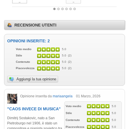
RECENSIONE UTENTI
OPINIONI INSERITE: 2
Voto medio
5.0
Stile
5.0 (2)
Contenuto
5.0 (2)
Piacevolezza
5.0 (2)
Aggiungi la tua opinione
Opinione inserita da
mariaangela
01 Marzo, 2026
Voto medio
5.0
"CAOS INVECE DI MUSICA"
Stile
5.0
Dimitrij Sostakovic, nato a San
Contenuto
5.0
Pietroburgo nel 1906, è stato un
Piacevolezza
5.0
compositore e pianista sovietico tra