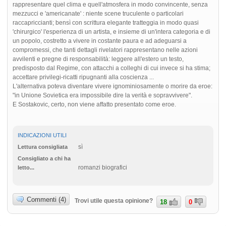
rappresentare quel clima e quell'atmosfera in modo convincente, senza
mezzucci e 'americanate' : niente scene truculente o particolari
raccapriccianti; bensì con scrittura elegante tratteggia in modo quasi
'chirurgico' l'esperienza di un artista, e insieme di un'intera categoria e di
un popolo, costretto a vivere in costante paura e ad adeguarsi a
compromessi, che tanti dettagli rivelatori rappresentano nelle azioni
avvilenti e pregne di responsabilità: leggere all'estero un testo,
predisposto dal Regime, con attacchi a colleghi di cui invece si ha stima;
accettare privilegi-ricatti ripugnanti alla coscienza ...
L'alternativa poteva diventare vivere ignominiosamente o morire da eroe:
"in Unione Sovietica era impossibile dire la verità e sopravvivere".
E Sostakovic, certo, non viene affatto presentato come eroe.
INDICAZIONI UTILI
sì
Lettura consigliata
Consigliato a chi ha
romanzi biografici
letto...
Commenti (4)
Trovi utile questa opinione?
18
0