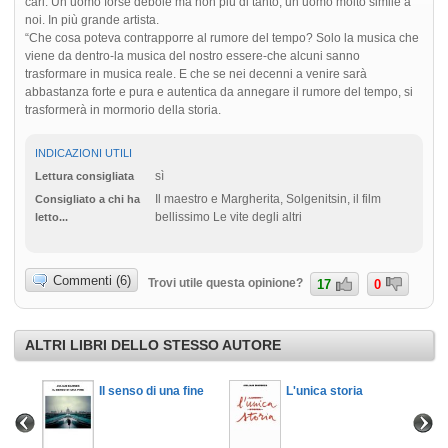
cari. Un uomo forse debole ma non più di tanto, un uomo molto simile a
noi. In più grande artista.
“Che cosa poteva contrapporre al rumore del tempo? Solo la musica che
viene da dentro-la musica del nostro essere-che alcuni sanno
trasformare in musica reale. E che se nei decenni a venire sarà
abbastanza forte e pura e autentica da annegare il rumore del tempo, si
trasformerà in mormorio della storia.
INDICAZIONI UTILI
sì
Lettura consigliata
Il maestro e Margherita, Solgenitsin, il film
Consigliato a chi ha
bellissimo Le vite degli altri
letto...
Commenti (6)
Trovi utile questa opinione?
17
0
ALTRI LIBRI DELLO STESSO AUTORE
Il senso di una fine
L'unica storia