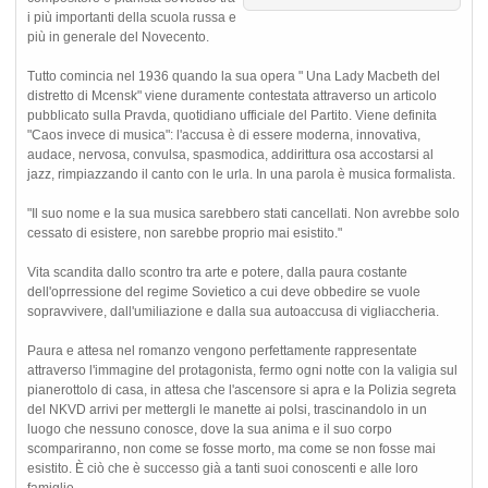
i più importanti della scuola russa e
più in generale del Novecento.
Tutto comincia nel 1936 quando la sua opera " Una Lady Macbeth del
distretto di Mcensk" viene duramente contestata attraverso un articolo
pubblicato sulla Pravda, quotidiano ufficiale del Partito. Viene definita
"Caos invece di musica": l'accusa è di essere moderna, innovativa,
audace, nervosa, convulsa, spasmodica, addirittura osa accostarsi al
jazz, rimpiazzando il canto con le urla. In una parola è musica formalista.
"Il suo nome e la sua musica sarebbero stati cancellati. Non avrebbe solo
cessato di esistere, non sarebbe proprio mai esistito."
Vita scandita dallo scontro tra arte e potere, dalla paura costante
dell'oprressione del regime Sovietico a cui deve obbedire se vuole
sopravvivere, dall'umiliazione e dalla sua autoaccusa di vigliaccheria.
Paura e attesa nel romanzo vengono perfettamente rappresentate
attraverso l'immagine del protagonista, fermo ogni notte con la valigia sul
pianerottolo di casa, in attesa che l'ascensore si apra e la Polizia segreta
del NKVD arrivi per mettergli le manette ai polsi, trascinandolo in un
luogo che nessuno conosce, dove la sua anima e il suo corpo
scompariranno, non come se fosse morto, ma come se non fosse mai
esistito. È ciò che è successo già a tanti suoi conoscenti e alle loro