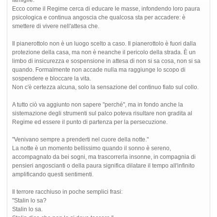
famiglie.
Ecco come il Regime cerca di educare le masse, infondendo loro paura
psicologica e continua angoscia che qualcosa sta per accadere: è
smettere di vivere nell'attesa che.
Il pianerottolo non è un luogo scelto a caso. Il pianerottolo è fuori dalla
protezione della casa, ma non è neanche il pericolo della strada. È un
limbo di insicurezza e sospensione in attesa di non si sa cosa, non si sa
quando. Formalmente non accade nulla ma raggiunge lo scopo di
sospendere e bloccare la vita.
Non c'è certezza alcuna, solo la sensazione del continuo fiato sul collo.
A tutto ciò va aggiunto non sapere "perché", ma in fondo anche la
sistemazione degli strumenti sul palco poteva risultare non gradita al
Regime ed essere il punto di partenza per la persecuzione.
"Venivano sempre a prenderti nel cuore della notte."
La notte è un momento bellissimo quando il sonno è sereno,
accompagnato da bei sogni, ma trascorrerla insonne, in compagnia di
pensieri angoscianti o della paura significa dilatare il tempo all'infinito
amplificando questi sentimenti.
Il terrore racchiuso in poche semplici frasi:
"Stalin lo sa?
Stalin lo sa.