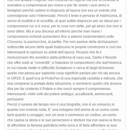
scendere a compromessi per vivere e per far vivere i suoi amici e
famigliari perché cadere in disgrazia all’epoca non era un evento che
coinvolgesse solo l’interessato. Perciò il testo è pervaso di malinconia, di
senso di inutilità e di sconfitta, di quel sottile disprezzo per se stessi per i
compromessi cui si è scesi, per le cose non dette, per gli amici che non si
sono difesi. Ma è una discesa all’inferno perché man mano i
compromessi richiesti aumentano fino a aderire (malvolentieri) sotto
Chruscev, la pannocchia, al partito. Per non parlare delle dichiarazioni
sottoscritte alcune delle quali tradiscono le proprie convinzioni e così via.
Interessanti le opinioni su artisti dell’epoca: Picasso che fa il
rivoluzionario filo sovietico dalla poltrona di casa sua, Sartre il filosofo
che offre soldi ai “convertiti”, e Nabokov (il compositore) che dall'America
in cui risiede mette in difficoltà Sostakovic e cerca di fargli dichiarare
quello che pensa pur sapendo cosa significhi parlare per chi sta ancora
in URSS. E quell’oca di Prokof’ev di una ingenuità candida e ridicola, che
mai comprese la portata della situazione, e nemmeno quello che doveva
dire per far contento il Potere e che cercò sempre il compromesso.
Interessanti i mille volti del potere ambigui, accattivanti, ammiccanti,
persuasivi.
Perciò il rumore del tempo non è una biografia, non è un romanzo in
quanto non inventa nulla. E’ una indagine nell’animo di un uomo come
tanti quanto a coraggio, non un eroe e nemmeno un cretino, un uomo
che capiva la storia e le sue perversioni e storture ma non aveva la forza
di affrontare la famosa pallottola nella nuca e di farla affrontare ai suoi