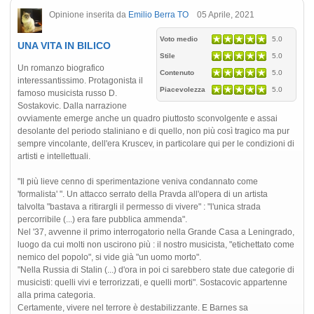
Opinione inserita da
Emilio Berra TO
05 Aprile, 2021
Voto medio
5.0
UNA VITA IN BILICO
Stile
5.0
Un romanzo biografico
Contenuto
5.0
interessantissimo. Protagonista il
Piacevolezza
5.0
famoso musicista russo D.
Sostakovic. Dalla narrazione
ovviamente emerge anche un quadro piuttosto sconvolgente e assai
desolante del periodo staliniano e di quello, non più così tragico ma pur
sempre vincolante, dell'era Kruscev, in particolare qui per le condizioni di
artisti e intellettuali.
"Il più lieve cenno di sperimentazione veniva condannato come
'formalista' ". Un attacco serrato della Pravda all'opera di un artista
talvolta "bastava a ritirargli il permesso di vivere" : "l'unica strada
percorribile (...) era fare pubblica ammenda".
Nel '37, avvenne il primo interrogatorio nella Grande Casa a Leningrado,
luogo da cui molti non uscirono più : il nostro musicista, "etichettato come
nemico del popolo", si vide già "un uomo morto".
"Nella Russia di Stalin (...) d'ora in poi ci sarebbero state due categorie di
musicisti: quelli vivi e terrorizzati, e quelli morti". Sostacovic appartenne
alla prima categoria.
Certamente, vivere nel terrore è destabilizzante. E Barnes sa