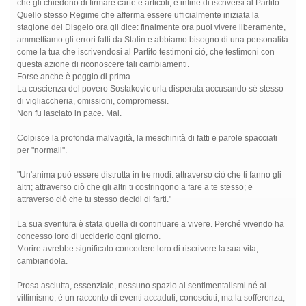
che gli chiedono di firmare carte e articoli, e infine di iscriversi al Partito.
Quello stesso Regime che afferma essere ufficialmente iniziata la
stagione del Disgelo ora gli dice: finalmente ora puoi vivere liberamente,
ammettiamo gli errori fatti da Stalin e abbiamo bisogno di una personalità
come la tua che iscrivendosi al Partito testimoni ciò, che testimoni con
questa azione di riconoscere tali cambiamenti.
Forse anche è peggio di prima.
La coscienza del povero Sostakovic urla disperata accusando sé stesso
di vigliaccheria, omissioni, compromessi.
Non fu lasciato in pace. Mai.
Colpisce la profonda malvagità, la meschinità di fatti e parole spacciati
per "normali".
"Un'anima può essere distrutta in tre modi: attraverso ciò che ti fanno gli
altri; attraverso ciò che gli altri ti costringono a fare a te stesso; e
attraverso ciò che tu stesso decidi di farti."
La sua sventura è stata quella di continuare a vivere. Perché vivendo ha
concesso loro di ucciderlo ogni giorno.
Morire avrebbe significato concedere loro di riscrivere la sua vita,
cambiandola.
Prosa asciutta, essenziale, nessuno spazio ai sentimentalismi né al
vittimismo, è un racconto di eventi accaduti, conosciuti, ma la sofferenza,