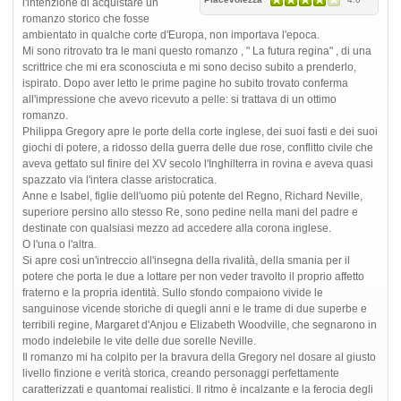
l'intenzione di acquistare un
romanzo storico che fosse
ambientato in qualche corte d'Europa, non importava l'epoca.
Mi sono ritrovato tra le mani questo romanzo , " La futura regina" , di una
scrittrice che mi era sconosciuta e mi sono deciso subito a prenderlo,
ispirato. Dopo aver letto le prime pagine ho subito trovato conferma
all'impressione che avevo ricevuto a pelle: si trattava di un ottimo
romanzo.
Philippa Gregory apre le porte della corte inglese, dei suoi fasti e dei suoi
giochi di potere, a ridosso della guerra delle due rose, conflitto civile che
aveva gettato sul finire del XV secolo l'Inghilterra in rovina e aveva quasi
spazzato via l'intera classe aristocratica.
Anne e Isabel, figlie dell'uomo più potente del Regno, Richard Neville,
superiore persino allo stesso Re, sono pedine nella mani del padre e
destinate con qualsiasi mezzo ad accedere alla corona inglese.
O l'una o l'altra.
Si apre così un'intreccio all'insegna della rivalità, della smania per il
potere che porta le due a lottare per non veder travolto il proprio affetto
fraterno e la propria identità. Sullo sfondo compaiono vivide le
sanguinose vicende storiche di quegli anni e le trame di due superbe e
terribili regine, Margaret d'Anjou e Elizabeth Woodville, che segnarono in
modo indelebile le vite delle due sorelle Neville.
Il romanzo mi ha colpito per la bravura della Gregory nel dosare al giusto
livello finzione e verità storica, creando personaggi perfettamente
caratterizzati e quantomai realistici. Il ritmo è incalzante e la ferocia degli