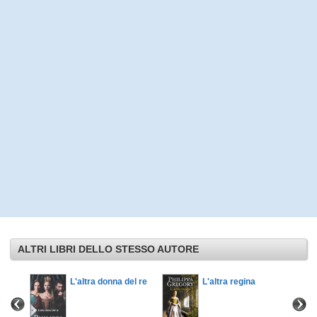
ALTRI LIBRI DELLO STESSO AUTORE
a
L'altra donna del re
L'altra regina
e