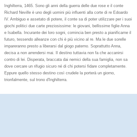
Inghilterra, 1465. Sono gli anni della guerra delle due rose e il conte
Richard Neville è uno degli uomini più influenti alla corte di re Edoardo
IV. Ambiguo e assetato di potere, il conte sa di poter utilizzare per i suoi
giochi politici due carte preziosissime: le giovani, bellissime figlie Anna
e Isabella. Incurante dei loro sogni, comincia ben presto a pianificarne il
futuro, tessendo alleanze con chi è più vicino al re. Ma le due sorelle
impareranno presto a liberarsi dal giogo paterno. Soprattutto Anna,
decisa a non arrendersi mai. Il destino tuttavia non fa che accanirsi
contro di lei. Disperata, braccata dai nemici della sua famiglia, non sa
dove cercare un rifugio sicuro né di chi potersi fidare completamente.
Eppure quello stesso destino così crudele la porterà un giorno,
trionfalmente, sul trono d'Inghilterra.