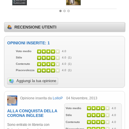
RECENSIONE UTENTI
OPINIONI INSERITE: 1
Voto medio
4.0
Stile
4.0 (1)
Contenuto
4.0 (1)
Piacevolezza
4.0 (1)
Aggiungi la tua opinione
Opinione inserita da
LolloP
04 Novembre, 2013
Voto medio
4.0
ALLA CONQUISTA DELLA
CORONA INGLESE
Stile
4.0
Contenuto
4.0
Sono entrato in libreria con
Piacevolezza
4.0