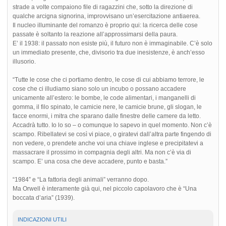
strade a volte compaiono file di ragazzini che, sotto la direzione di
qualche arcigna signorina, improvvisano un’esercitazione antiaerea.
Il nucleo illuminante del romanzo è proprio qui: la ricerca delle cose
passate è soltanto la reazione all’approssimarsi della paura.
E’ il 1938: il passato non esiste più, il futuro non è immaginabile. C’è solo
un immediato presente, che, divisorio tra due inesistenze, è anch’esso
illusorio.
“Tutte le cose che ci portiamo dentro, le cose di cui abbiamo terrore, le
cose che ci illudiamo siano solo un incubo o possano accadere
unicamente all’estero: le bombe, le code alimentari, i manganelli di
gomma, il filo spinato, le camicie nere, le camicie brune, gli slogan, le
facce enormi, i mitra che sparano dalle finestre delle camere da letto.
Accadrà tutto. Io lo so – o comunque lo sapevo in quel momento. Non c’è
scampo. Ribellatevi se così vi piace, o giratevi dall’altra parte fingendo di
non vedere, o prendete anche voi una chiave inglese e precipitatevi a
massacrare il prossimo in compagnia degli altri. Ma non c’è via di
scampo. E’ una cosa che deve accadere, punto e basta.”
“1984” e “La fattoria degli animali” verranno dopo.
Ma Orwell è interamente già qui, nel piccolo capolavoro che è “Una
boccata d’aria” (1939).
INDICAZIONI UTILI