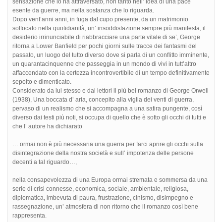
sensazione che lo ha attraversato, non tanto nell’ idea di una pace
esente da guerre, ma nella sostanza che lo riguarda.
Dopo vent’anni anni, in fuga dal cupo presente, da un matrimonio
soffocato nella quotidianità, un’ insoddisfazione sempre più manifesta, il
desiderio irrinunciabile di riabbracciare una parte vitale di se’, George
ritorna a Lower Banfield per pochi giorni sulle tracce dei fantasmi del
passato, un luogo del tutto diverso dove si parla di un conflitto imminente,
un quarantacinquenne che passeggia in un mondo di vivi in tutt’altro
affaccendato con la certezza incontrovertibile di un tempo definitivamente
sepolto e dimenticato.
Considerato da lui stesso e dai lettori il più bel romanzo di George Orwell
(1938), Una boccata d’ aria, concepito alla viglia dei venti di guerra,
pervaso di un realismo che si accompagna a una satira pungente, così
diverso dai testi più noti, si occupa di quello che è sotto gli occhi di tutti e
che l’ autore ha dichiarato
… ormai non è più necessaria una guerra per farci aprire gli occhi sulla
disintegrazione della nostra società e sull’ impotenza delle persone
decenti a tal riguardo…,
nella consapevolezza di una Europa ormai stremata e sommersa da una
serie di crisi connesse, economica, sociale, ambientale, religiosa,
diplomatica, imbevuta di paura, frustrazione, cinismo, disimpegno e
rassegnazione, un’ atmosfera di non ritorno che il romanzo così bene
rappresenta.