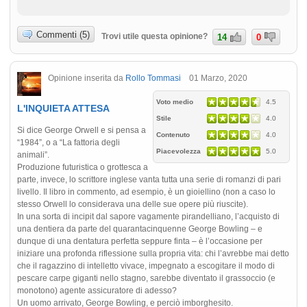
Commenti (5)
Trovi utile questa opinione?
14
0
Opinione inserita da
Rollo Tommasi
01 Marzo, 2020
Voto medio
4.5
L'INQUIETA ATTESA
Stile
4.0
Si dice George Orwell e si pensa a
Contenuto
4.0
“1984”, o a “La fattoria degli
Piacevolezza
5.0
animali”.
Produzione futuristica o grottesca a
parte, invece, lo scrittore inglese vanta tutta una serie di romanzi di pari
livello. Il libro in commento, ad esempio, è un gioiellino (non a caso lo
stesso Orwell lo considerava una delle sue opere più riuscite).
In una sorta di incipit dal sapore vagamente pirandelliano, l’acquisto di
una dentiera da parte del quarantacinquenne George Bowling – e
dunque di una dentatura perfetta seppure finta – è l’occasione per
iniziare una profonda riflessione sulla propria vita: chi l’avrebbe mai detto
che il ragazzino di intelletto vivace, impegnato a escogitare il modo di
pescare carpe giganti nello stagno, sarebbe diventato il grassoccio (e
monotono) agente assicuratore di adesso?
Un uomo arrivato, George Bowling, e perciò imborghesito.