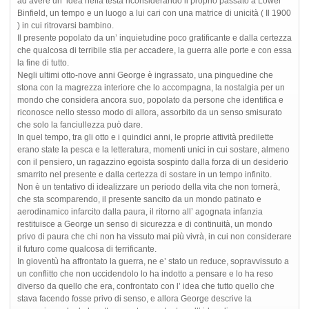
ad avere un’ idea nella testa riconsiderando il proprio passato a Lower
Binfield, un tempo e un luogo a lui cari con una matrice di unicità ( Il 1900
) in cui ritrovarsi bambino.
Il presente popolato da un’ inquietudine poco gratificante e dalla certezza
che qualcosa di terribile stia per accadere, la guerra alle porte e con essa
la fine di tutto.
Negli ultimi otto-nove anni George è ingrassato, una pinguedine che
stona con la magrezza interiore che lo accompagna, la nostalgia per un
mondo che considera ancora suo, popolato da persone che identifica e
riconosce nello stesso modo di allora, assorbito da un senso smisurato
che solo la fanciullezza può dare.
In quel tempo, tra gli otto e i quindici anni, le proprie attività predilette
erano state la pesca e la letteratura, momenti unici in cui sostare, almeno
con il pensiero, un ragazzino egoista sospinto dalla forza di un desiderio
smarrito nel presente e dalla certezza di sostare in un tempo infinito.
Non è un tentativo di idealizzare un periodo della vita che non tornerà,
che sta scomparendo, il presente sancito da un mondo patinato e
aerodinamico infarcito dalla paura, il ritorno all’ agognata infanzia
restituisce a George un senso di sicurezza e di continuità, un mondo
privo di paura che chi non ha vissuto mai più vivrà, in cui non considerare
il futuro come qualcosa di terrificante.
In gioventù ha affrontato la guerra, ne e’ stato un reduce, sopravvissuto a
un conflitto che non uccidendolo lo ha indotto a pensare e lo ha reso
diverso da quello che era, confrontato con l’ idea che tutto quello che
stava facendo fosse privo di senso, e allora George descrive la