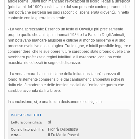
adolescente. Difatti non mancano l'evocazioni di ricordi legati a un'epoca
(primi anni del 1900) così distante dal suo presente contemporaneo, che
non potrà che perdersi nei suoi racconti di spensierata gioventù, in netto
contrasto con la guerra imminente.
- La vena sprezzante: Essendo un testo di Orwell,e più precisamente
proprio quello che anticipa i rinomati 1984 e La Fattoria Degli Animali,
non potevano mancare allusioni e critiche al mondo moderno e al suo
processo evolutivo e tecnologico. Tra le righe, è infatti possibile leggere e
comprendere, che le sue opere future sarebbero state proprio quelle che
avrebbero profetizzato regimi totalitari, e li avrebbero, con una certa
maestria, ridicolizzati in segno di disprezzo.
- La vena amara: La conclusione della lettura lascia un'asprezza di
fondo, tristemente comprensibile dai cambiamenti ambientali richiesti
dalla civiltà moderna e delle tensioni sociali dell'eminente guerra che
sarebbe avvenuta da lì a breve.
In conclusione, sì, è una lettura decisamente consigliata.
INDICAZIONI UTILI
sì
Lettura consigliata
Fiorirà l'Aspidistra
Consigliato a chi ha
Il Fu Mattia Pascal
letto...