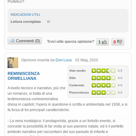
Profetico?
INDICAZIONI UTILI
sì
Lettura consigliata
Commenti (0)
Trovi utile questa opinione?
1
0
Opinione inserita da
Don Luca
02 Mag, 2020
Voto medio
3.5
REMINISCENZA
ORWELLIANA
Stile
4.0
Contenuto
4.0
A livello tecnico e narrativo, più che
Piacevolezza
3.0
un romanzo, si tratta di una
testimonianza commemorativa
divisa in capitoli; l'opera in questione è scritta e ambientata nel 1938, e si
fa forza di tre principali caratteristiche:
- La vena nostalgica: il protagonista, grazie a un fortuito evento, si
concede la possibilità di far visita al suo paesino natale, ed è il perfetto
pretesto narrativo per raccontarci del suo passato di infante e