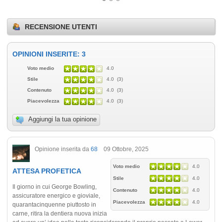
RECENSIONE UTENTI
OPINIONI INSERITE: 3
Voto medio
4.0
Stile
4.0 (3)
Contenuto
4.0 (3)
Piacevolezza
4.0 (3)
Aggiungi la tua opinione
Opinione inserita da
68
09 Ottobre, 2025
Voto medio
4.0
ATTESA PROFETICA
Stile
4.0
Il giorno in cui George Bowling,
Contenuto
4.0
assicuratore energico e gioviale,
Piacevolezza
4.0
quarantacinquenne piuttosto in
carne, ritira la dentiera nuova inizia