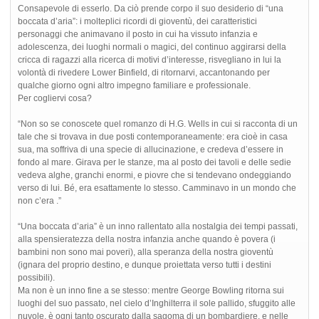
Consapevole di esserlo. Da ciò prende corpo il suo desiderio di “una
boccata d’aria”: i molteplici ricordi di gioventù, dei caratteristici
personaggi che animavano il posto in cui ha vissuto infanzia e
adolescenza, dei luoghi normali o magici, del continuo aggirarsi della
cricca di ragazzi alla ricerca di motivi d’interesse, risvegliano in lui la
volontà di rivedere Lower Binfield, di ritornarvi, accantonando per
qualche giorno ogni altro impegno familiare e professionale.
Per cogliervi cosa?
“Non so se conoscete quel romanzo di H.G. Wells in cui si racconta di un
tale che si trovava in due posti contemporaneamente: era cioè in casa
sua, ma soffriva di una specie di allucinazione, e credeva d’essere in
fondo al mare. Girava per le stanze, ma al posto dei tavoli e delle sedie
vedeva alghe, granchi enormi, e piovre che si tendevano ondeggiando
verso di lui. Bé, era esattamente lo stesso. Camminavo in un mondo che
non c’era .”
“Una boccata d’aria” è un inno rallentato alla nostalgia dei tempi passati,
alla spensieratezza della nostra infanzia anche quando è povera (i
bambini non sono mai poveri), alla speranza della nostra gioventù
(ignara del proprio destino, e dunque proiettata verso tutti i destini
possibili).
Ma non è un inno fine a se stesso: mentre George Bowling ritorna sui
luoghi del suo passato, nel cielo d’Inghilterra il sole pallido, sfuggito alle
nuvole, è ogni tanto oscurato dalla sagoma di un bombardiere, e nelle