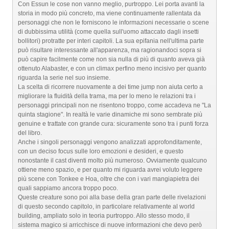
Con Essun le cose non vanno meglio, purtroppo. Lei porta avanti la
storia in modo più concreto, ma viene continuamente rallentata da
personaggi che non le forniscono le informazioni necessarie o scene
di dubbissima utilità (come quella sull'uomo attaccato dagli insetti
bollitori) protratte per interi capitoli. La sua epifania nell'ultima parte
può risultare interessante all'apparenza, ma ragionandoci sopra si
può capire facilmente come non sia nulla di più di quanto aveva già
ottenuto Alabaster, e con un climax perfino meno incisivo per quanto
riguarda la serie nel suo insieme.
La scelta di ricorrere nuovamente a dei time jump non aiuta certo a
migliorare la fluidità della trama, ma per lo meno le relazioni tra i
personaggi principali non ne risentono troppo, come accadeva ne "La
quinta stagione". In realtà le varie dinamiche mi sono sembrate più
genuine e trattate con grande cura: sicuramente sono tra i punti forza
del libro.
Anche i singoli personaggi vengono analizzati approfonditamente,
con un deciso focus sulle loro emozioni e desideri, e questo
nonostante il cast diventi molto più numeroso. Ovviamente qualcuno
ottiene meno spazio, e per quanto mi riguarda avrei voluto leggere
più scene con Tonkee e Hoa, oltre che con i vari mangiapietra dei
quali sappiamo ancora troppo poco.
Queste creature sono poi alla base della gran parte delle rivelazioni
di questo secondo capitolo, in particolare relativamente al world
building, ampliato solo in teoria purtroppo. Allo stesso modo, il
sistema magico si arricchisce di nuove informazioni che devo però