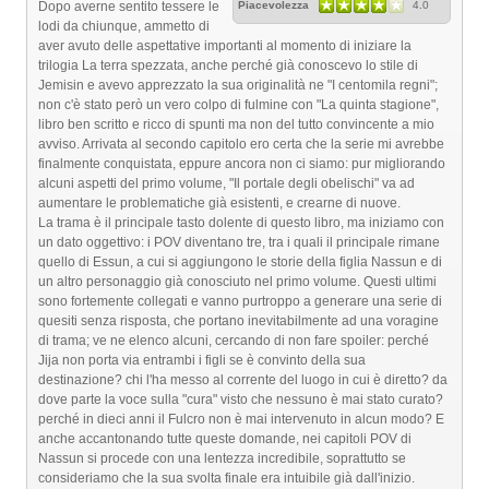
Dopo averne sentito tessere le
Piacevolezza
4.0
lodi da chiunque, ammetto di
aver avuto delle aspettative importanti al momento di iniziare la
trilogia La terra spezzata, anche perché già conoscevo lo stile di
Jemisin e avevo apprezzato la sua originalità ne "I centomila regni";
non c'è stato però un vero colpo di fulmine con "La quinta stagione",
libro ben scritto e ricco di spunti ma non del tutto convincente a mio
avviso. Arrivata al secondo capitolo ero certa che la serie mi avrebbe
finalmente conquistata, eppure ancora non ci siamo: pur migliorando
alcuni aspetti del primo volume, "Il portale degli obelischi" va ad
aumentare le problematiche già esistenti, e crearne di nuove.
La trama è il principale tasto dolente di questo libro, ma iniziamo con
un dato oggettivo: i POV diventano tre, tra i quali il principale rimane
quello di Essun, a cui si aggiungono le storie della figlia Nassun e di
un altro personaggio già conosciuto nel primo volume. Questi ultimi
sono fortemente collegati e vanno purtroppo a generare una serie di
quesiti senza risposta, che portano inevitabilmente ad una voragine
di trama; ve ne elenco alcuni, cercando di non fare spoiler: perché
Jija non porta via entrambi i figli se è convinto della sua
destinazione? chi l'ha messo al corrente del luogo in cui è diretto? da
dove parte la voce sulla "cura" visto che nessuno è mai stato curato?
perché in dieci anni il Fulcro non è mai intervenuto in alcun modo? E
anche accantonando tutte queste domande, nei capitoli POV di
Nassun si procede con una lentezza incredibile, soprattutto se
consideriamo che la sua svolta finale era intuibile già dall'inizio.