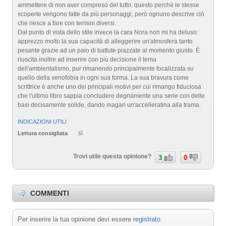
ammettere di non aver compreso del tutto; questo perché le stesse
scoperte vengono fatte da più personaggi, però ognuno descrive ciò
che riesce a fare con termini diversi.
Dal punto di vista dello stile invece la cara Nora non mi ha deluso:
apprezzo molto la sua capacità di alleggerire un'atmosfera tanto
pesante grazie ad un paio di battute piazzate al momento giusto. È
riuscita inoltre ad inserire con più decisione il tema
dell'ambientalismo, pur rimanendo principalmente focalizzata su
quello della xenofobia in ogni sua forma. La sua bravura come
scrittrice è anche uno dei principali motivi per cui rimango fiduciosa
che l'ultimo libro sappia concludere degnamente una serie con delle
basi decisamente solide, dando magari un'accelleratina alla trama.
INDICAZIONI UTILI
sì
Lettura consigliata
Trovi utile questa opinione?
3
0
COMMENTI
Per inserire la tua opinione devi essere
registrato
.