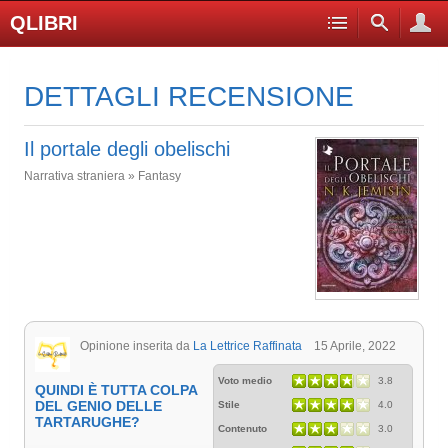
QLIBRI
DETTAGLI RECENSIONE
Il portale degli obelischi
Narrativa straniera » Fantasy
Opinione inserita da
La Lettrice Raffinata
15 Aprile, 2022
Voto medio
3.8
QUINDI È TUTTA COLPA
DEL GENIO DELLE
Stile
4.0
TARTARUGHE?
Contenuto
3.0