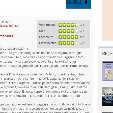
io, 2015
Voto medio
4.3
le mie opinioni
Stile
4.0
MISSIROLI
Contenuto
5.0
Piacevolezza
4.0
re alla parentela», si
 come una grande famiglia che non bada ai legami di sangue.
RECE
e conosciuto di recente e che ho intenzione di leggere in toto.
nto, sacrificio, abnegazione, volontà di fare di tutto per
ore, che tratta argomenti particolari parlandone liberamente, ma
ere felliniane e un condominio di Milano, dove il protagonista
mi ricorda un po' il condominio de "L'eleganza del riccio" e i
zo di Ferzan Ozpetek) . Questi palazzi sono dei microcosmi abitati
re e profonde, come se fossero dei famigliari, e nei quali troviamo
no verso l'altro. E questo senso di solidarietà e di protezione degli
temi che ho trovato in entrambi i libri che ho letto di questo
ni padre, che desidera proteggere il proprio figlio dai dolori della
conosciuto prima, anche se potrebbe non essere carne della sua
’amore. Tutto nel nome di un amore incondizionato verso di lui, che