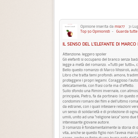
Opinione inserita da
mia77
31 Lugl
Top 50 Opinionisti
-
Guarda tutte 
IL SENSO DEL L'ELEFANTE DI MARCO 
Attenzione: leggero spoiler
Gli elefanti si occupano del branco senza bada
legge a metà del romanzo. «Tutti per tutti»,
Bello questo romanzo di Marco Missiroli, autor
Libro che tratta temi profondi: amore, tradime
proteggere i propri legami. Coraggioso l'aut
delicatamente, con frasi corte ma d'effetto.
Sullo sfondo una Rimini invernale, con atmosf
principale, Pietro, fa da portinaio (in questo 
condomini romani dei film e dell'ultimo roman
da estranei, con i quali intessere relazioni ve
un senso di solidarietà e di protezione di ognu
umili, unito ad una "religione laica" sono due 
interessante giovane autore.
Il romanzo è fondamentalmente la storia di og
vita, anche se questo figlio non l’aveva mai 
carne, anche se figlio di una bugia nata dall