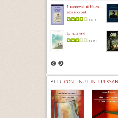
Chimere
Il carnevale di Nizza e
altri racconti
3.5 (
1
)
3.9 (
2
)
Intermezzo
Long Island
3.7 (
3
)
3.1 (
2
)
ALTRI
CONTENUTI INTERESSANT