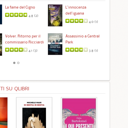
La fame del Cigno
L'innocenza
Id
dell'iguana
4.8 (
2
)
4.0 (
1
)
Ta
Volver. Ritorno per il
Assassinio a Central
commissario Ricciardi
Park
4.1 (
3
)
3.8 (
1
)
I SU QLIBRI