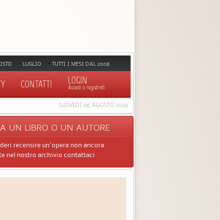
OSTO
LUGLIO
TUTTI I MESI DAL 2008
LOGIN
TY
CONTATTI
Accedi o registrati
GIOVEDÌ 06 AGOSTO 2026
CA
UN LIBRO O UN AUTORE
ideri recensire un'opera non ancora
e nel nostro archivio contattaci