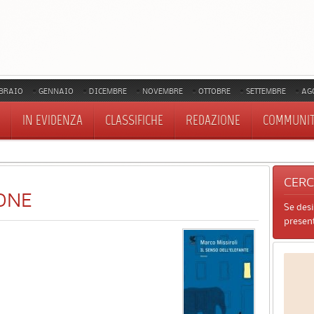
BRAIO
GENNAIO
DICEMBRE
NOVEMBRE
OTTOBRE
SETTEMBRE
AG
IN EVIDENZA
CLASSIFICHE
REDAZIONE
COMMUNI
CER
ONE
Se des
present