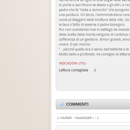
lo porta a sacrificare se stesso e gli altri, a 
padre che fa "visite a domicilio” che pongono 
una puntura. Un terzo, l'amministratore condom
vuole proteggerli dalle brutture della vita. U
le tace il fatto di esserne il padre biologico.
Pur non scendendo mai in dettagli da melodram
della scelta della morte,vengono di continuo s
sofferenza di un genitore. Amori grandi, amo
vivere. O per morire.
" ...perché quello era il senso dell'elefante e di
Molto bello e profondo: ne consiglio la lettura 
INDICAZIONI UTILI
Lettura consigliata
sì
COMMENTI
2 risultati - visualizzati 1 - 2