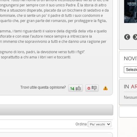
ricongiungersi per sempre con il suo unico Padre. È la storia di altro
fine a situazioni disperate, placate da un bicchiere di sedativo e da
iniale, che si sente un po' il padre di tutti i suoi condomini e
n quarto che, per gran parte del romanzo, per proteggere la figlia,
ma, i temi riguardanti il valore della dignità della vita e quello
fiorate e con esse l’autore riesce sempre a intrecciare la
ri immensi che sopravvivono a tutti e che danno una ragione per
 ognuno di loro, padri, la devozione verso tutti i figli".
soprattutto a chi ama i libri veri e toccanti.
NOVI
IN
AR
Trovi utile questa opinione?
14
0
Nessun 
Ordina