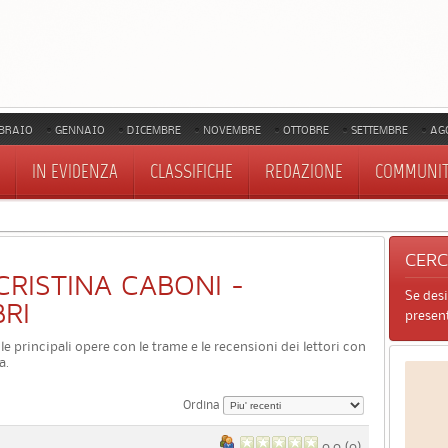
BRAIO
GENNAIO
DICEMBRE
NOVEMBRE
OTTOBRE
SETTEMBRE
AG
IN EVIDENZA
CLASSIFICHE
REDAZIONE
COMMUNI
CER
I CRISTINA CABONI -
Se des
BRI
present
i le principali opere con le trame e le recensioni dei lettori con
a.
Ordina
0.0 (
0
)