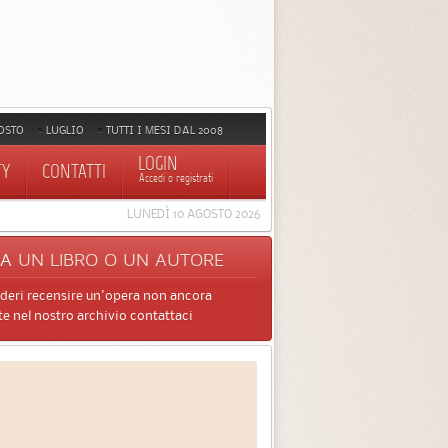
OSTO
LUGLIO
TUTTI I MESI DAL 2008
LOGIN
TY
CONTATTI
Accedi o registrati
LUNEDÌ 10 AGOSTO 2026
CA
UN LIBRO O UN AUTORE
ideri recensire un'opera non ancora
e nel nostro archivio contattaci