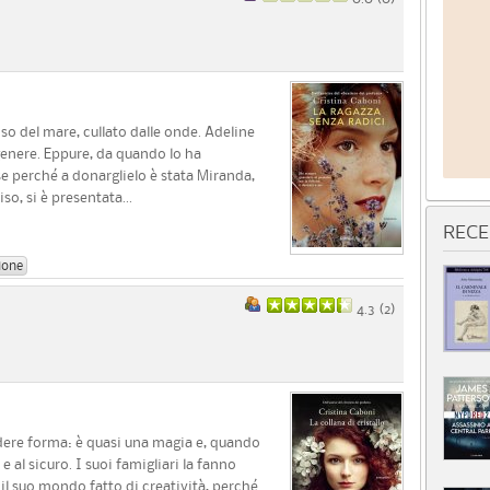
so del mare, cullato dalle onde. Adeline
genere. Eppure, da quando lo ha
se perché a donarglielo è stata Miranda,
o, si è presentata...
RECE
ione
4.3 (
2
)
endere forma: è quasi una magia e, quando
e e al sicuro. I suoi famigliari la fanno
il suo mondo fatto di creatività, perché