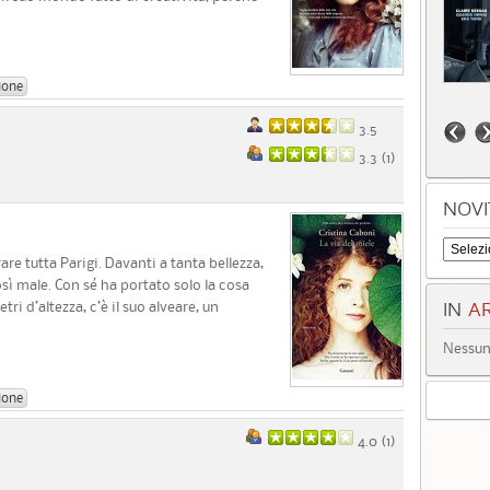
ione
3.5
3.3 (
1
)
NOVI
are tutta Parigi. Davanti a tanta bellezza,
così male. Con sé ha portato solo la cosa
tri d’altezza, c’è il suo alveare, un
IN
AR
Nessun 
ione
4.0 (
1
)