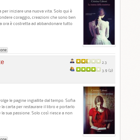
ta per iniziare una nuova vita. Solo qui è
infondere coraggio, creazioni che sono ben
Ma ora è costretta ad abbandonare tutto
ione
te
2.3
3.9 (
2
)
lge le pagine ingiallite dal tempo. Sofia
 la carta per restaurare il libro e portarlo
 la sua passione. Solo così riesce a non
ione