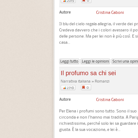
0
2019
Autore
Cristina Caboni
Il blu del cielo regala allegria, il verde dei
Credeva davvero che i colori avessero il po
delle persone. Ma per lei non è più così. E s
casa...
Leggi tutto
Leggi le opinioni
Scrivi una opin
Il profumo sa chi sei
Narrativa italiana » Romanzi
0
2719
Autore
Cristina Caboni
Per Elena i profumi sono tutto. Sono il su
circonda e non l'hanno mai tradita. A Parig
richiestissime, perché solo lei sa guardare 
giusta. È la sua vocazione, e lei è...