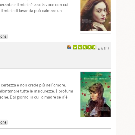
inerante e il miele è la sola voce con cui
 il miele di lavanda può calmare un...
ione
4.6 (
11
)
 certezza e non crede più nell'amore.
llontanare tutte le insicurezze. I profumi
rsone. Dal giorno in cui la madre se n'è
ione