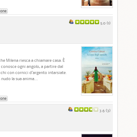
ione
5.0 (
1
)
 che Milena riesca a chiamare casa. È
e conosce ogni angolo, a partire dal
chi con cornici d’argento intarsiate.
nudo la sua anima....
ione
3.6 (
3
)