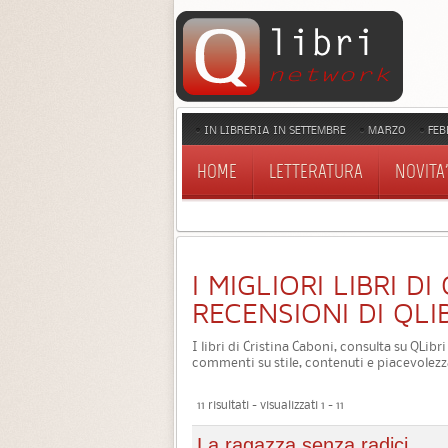
IN LIBRERIA IN SETTEMBRE
MARZO
FEB
HOME
LETTERATURA
NOVITA'
I MIGLIORI LIBRI D
RECENSIONI DI QLI
I libri di Cristina Caboni, consulta su QLibr
commenti su stile, contenuti e piacevolezz
11 risultati - visualizzati 1 - 11
La ragazza senza radici