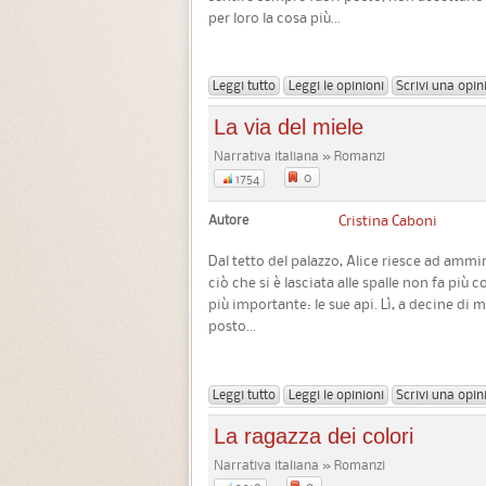
per loro la cosa più...
Leggi tutto
Leggi le opinioni
Scrivi una opin
La via del miele
Narrativa italiana » Romanzi
0
1754
Autore
Cristina Caboni
Dal tetto del palazzo, Alice riesce ad ammir
ciò che si è lasciata alle spalle non fa più 
più importante: le sue api. Lì, a decine di me
posto...
Leggi tutto
Leggi le opinioni
Scrivi una opin
La ragazza dei colori
Narrativa italiana » Romanzi