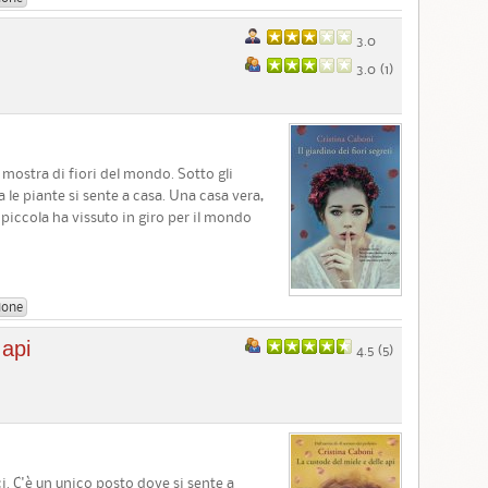
3.0
3.0 (
1
)
mostra di fiori del mondo. Sotto gli
ra le piante si sente a casa. Una casa vera,
piccola ha vissuto in giro per il mondo
ione
 api
4.5 (
5
)
i. C'è un unico posto dove si sente a