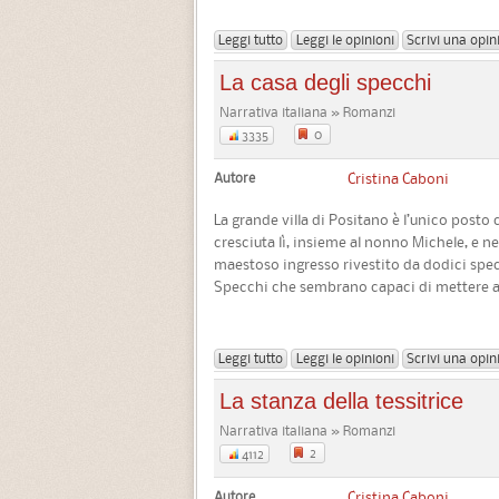
Leggi tutto
Leggi le opinioni
Scrivi una opin
La casa degli specchi
Narrativa italiana » Romanzi
0
3335
Autore
Cristina Caboni
La grande villa di Positano è l’unico posto
cresciuta lì, insieme al nonno Michele, e n
maestoso ingresso rivestito da dodici spec
Specchi che sembrano capaci di mettere a 
Leggi tutto
Leggi le opinioni
Scrivi una opin
La stanza della tessitrice
Narrativa italiana » Romanzi
2
4112
Autore
Cristina Caboni