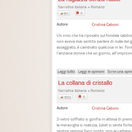
Narrativa italiana » Romanzi
0
811
Autore
Cristina Caboni
Un vino che ha riposato sul fondale sabbio
non aveva mai sentito parlare di nulla del 
assaggiato, è cambiato qualcosa in lei. For
l'anziana donna che un giorno, all'improvvis
Leggi tutto
Leggi le opinioni
Scrivi una opin
La collana di cristallo
Narrativa italiana » Romanzi
0
1653
Autore
Cristina Caboni
Il vetro soffiato si gonfia in attesa di pr
la meraviglia si realizza, Juliet si sente fort
sentire sempre fuori posto, non accettano 