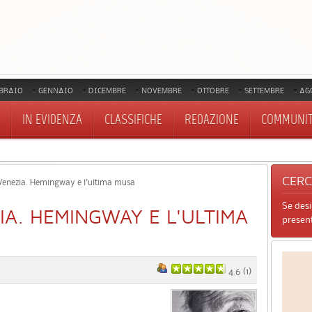
BRAIO
GENNAIO
DICEMBRE
NOVEMBRE
OTTOBRE
SETTEMBRE
AG
IN EVIDENZA
CLASSIFICHE
REDAZIONE
COMMUNI
CER
enezia. Hemingway e l'ultima musa
Se des
A. HEMINGWAY E L'ULTIMA
present
4.6
(
1
)