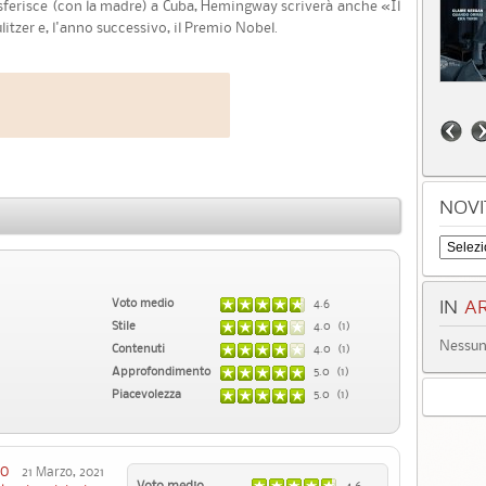
sferisce (con la madre) a Cuba, Hemingway scriverà anche «Il
litzer e, l'anno successivo, il Premio Nobel.
NOVI
Voto medio
4.6
IN
AR
Stile
4.0 (1)
Nessun 
Contenuti
4.0 (1)
Approfondimento
5.0 (1)
Piacevolezza
5.0 (1)
TO
21 Marzo, 2021
Voto medio
4.6