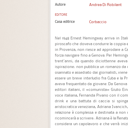
Autore
Andrea Di Robilant
EDITORE
Casa editrice
Corbaccio
Nel 1948 Ernest Hemingway arriva in Itali
piroscafo che doveva condurre la coppia e l
in Provenza, non riesce ad approdare a C
forza navigare fino a Genova. Per Hemingw
trent'anni, da quando diciottenne aveva 
ispirazione: non pubblica un romanzo da 
osannato e assediato dai giornalisti, vien
essere un breve interludio fra Cuba e la 
aveva frequentato da giovane. Da Genova a 
editori italiani, il «comunista» Giulio 
voce italiana, Fernanda Pivano con il comp
drink e una battuta di caccia si sping
aristocratica veneziana, Adriana Ivancich,
relazione è complessa e destinata a non 
ricomincerà a scrivere: Adriana è la Renat
considera un capolavoro e che verrà iniz