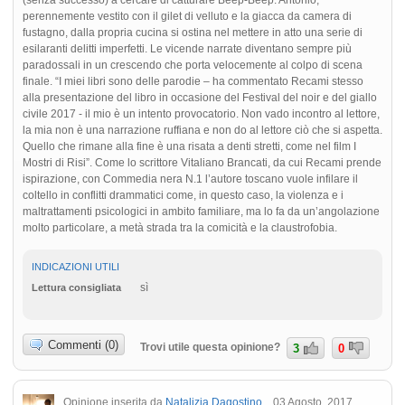
perennemente vestito con il gilet di velluto e la giacca da camera di
fustagno, dalla propria cucina si ostina nel mettere in atto una serie di
esilaranti delitti imperfetti. Le vicende narrate diventano sempre più
paradossali in un crescendo che porta velocemente al colpo di scena
finale. “I miei libri sono delle parodie – ha commentato Recami stesso
alla presentazione del libro in occasione del Festival del noir e del giallo
civile 2017 - il mio è un intento provocatorio. Non vado incontro al lettore,
la mia non è una narrazione ruffiana e non do al lettore ciò che si aspetta.
Quello che rimane alla fine è una risata a denti stretti, come nel film I
Mostri di Risi”. Come lo scrittore Vitaliano Brancati, da cui Recami prende
ispirazione, con Commedia nera N.1 l’autore toscano vuole infilare il
coltello in conflitti drammatici come, in questo caso, la violenza e i
maltrattamenti psicologici in ambito familiare, ma lo fa da un’angolazione
molto particolare, a metà strada tra la comicità e la claustrofobia.
INDICAZIONI UTILI
sì
Lettura consigliata
Commenti (0)
Trovi utile questa opinione?
3
0
Opinione inserita da
Natalizia Dagostino
03 Agosto, 2017