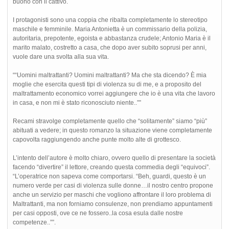
buono con il cattivo.
I protagonisti sono una coppia che ribalta completamente lo stereotipo
maschile e femminile. Maria Antonietta è un commissario della polizia,
autoritaria, prepotente, egoista e abbastanza crudele; Antonio Maria è il
marito malato, costretto a casa, che dopo aver subito soprusi per anni,
vuole dare una svolta alla sua vita.
““Uomini maltrattanti? Uomini maltrattanti? Ma che sta dicendo? È mia
moglie che esercita questi tipi di violenza su di me, e a proposito del
maltrattamento economico vorrei aggiungere che io è una vita che lavoro
in casa, e non mi è stato riconosciuto niente..””
Recami stravolge completamente quello che “solitamente” siamo “più”
abituati a vedere; in questo romanzo la situazione viene completamente
capovolta raggiungendo anche punte molto alte di grottesco.
L’intento dell’autore è molto chiaro, ovvero quello di presentare la società
facendo “divertire” il lettore, creando questa commedia degli “equivoci”.
“L’operatrice non sapeva come comportarsi. “Beh, guardi, questo è un
numero verde per casi di violenza sulle donne…il nostro centro propone
anche un servizio per maschi che vogliono affrontare il loro problema di
Maltrattanti, ma non forniamo consulenze, non prendiamo appuntamenti
per casi opposti, ove ce ne fossero..la cosa esula dalle nostre
competenze..””.