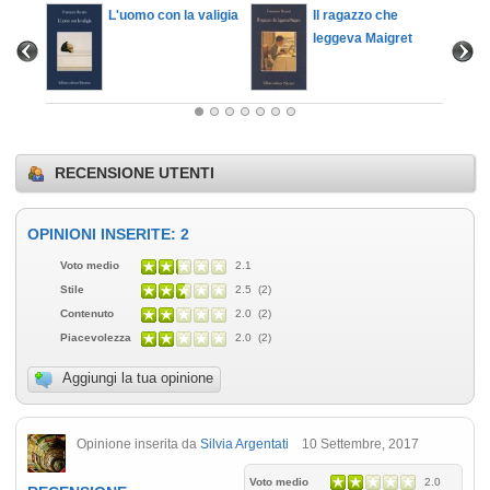
L'uomo con la valigia
Il ragazzo che
leggeva Maigret
RECENSIONE UTENTI
OPINIONI INSERITE: 2
Voto medio
2.1
Stile
2.5 (2)
Contenuto
2.0 (2)
Piacevolezza
2.0 (2)
Aggiungi la tua opinione
Opinione inserita da
Silvia Argentati
10 Settembre, 2017
Voto medio
2.0