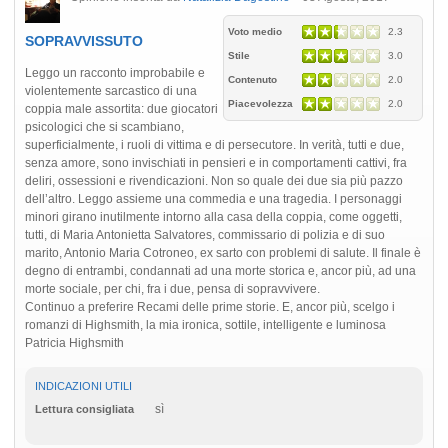
Voto medio
2.3
SOPRAVVISSUTO
Stile
3.0
Leggo un racconto improbabile e
Contenuto
2.0
violentemente sarcastico di una
Piacevolezza
2.0
coppia male assortita: due giocatori
psicologici che si scambiano,
superficialmente, i ruoli di vittima e di persecutore. In verità, tutti e due,
senza amore, sono invischiati in pensieri e in comportamenti cattivi, fra
deliri, ossessioni e rivendicazioni. Non so quale dei due sia più pazzo
dell’altro. Leggo assieme una commedia e una tragedia. I personaggi
minori girano inutilmente intorno alla casa della coppia, come oggetti,
tutti, di Maria Antonietta Salvatores, commissario di polizia e di suo
marito, Antonio Maria Cotroneo, ex sarto con problemi di salute. Il finale è
degno di entrambi, condannati ad una morte storica e, ancor più, ad una
morte sociale, per chi, fra i due, pensa di sopravvivere.
Continuo a preferire Recami delle prime storie. E, ancor più, scelgo i
romanzi di Highsmith, la mia ironica, sottile, intelligente e luminosa
Patricia Highsmith
INDICAZIONI UTILI
sì
Lettura consigliata