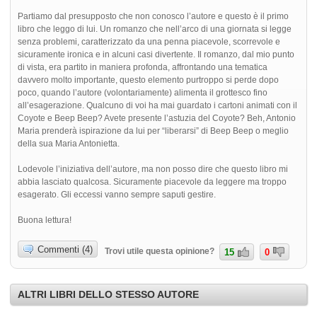
Partiamo dal presupposto che non conosco l’autore e questo è il primo
libro che leggo di lui. Un romanzo che nell’arco di una giornata si legge
senza problemi, caratterizzato da una penna piacevole, scorrevole e
sicuramente ironica e in alcuni casi divertente. Il romanzo, dal mio punto
di vista, era partito in maniera profonda, affrontando una tematica
davvero molto importante, questo elemento purtroppo si perde dopo
poco, quando l’autore (volontariamente) alimenta il grottesco fino
all’esagerazione. Qualcuno di voi ha mai guardato i cartoni animati con il
Coyote e Beep Beep? Avete presente l’astuzia del Coyote? Beh, Antonio
Maria prenderà ispirazione da lui per “liberarsi” di Beep Beep o meglio
della sua Maria Antonietta.
Lodevole l’iniziativa dell’autore, ma non posso dire che questo libro mi
abbia lasciato qualcosa. Sicuramente piacevole da leggere ma troppo
esagerato. Gli eccessi vanno sempre saputi gestire.
Buona lettura!
Commenti (4)
Trovi utile questa opinione?
15
0
ALTRI LIBRI DELLO STESSO AUTORE