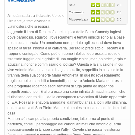
RECENSIONE
Stile
2.0
Contenuto
2.0
A metà strada tra il claustrofobico e
Piacevolezza
2.0
l’irritante, a tratti divertente.
L’atmosfera che si respira
leggendo il libro di Recami è quella tipica delle Black Comedy inglesi
dove paradossi, equivoci, rovesciamenti e tentati omicidi sono alla base
della storia narrata. Un umorismo nero portato agli eccessi dove trova
spazio la farsa, l’ironia e la cattiveria. Bersaglio prediletto di Recami è il
rapporto coniugale. Come può un uomo infelice, depresso, ansioso e
stressato fuggire dalle grinfie di una moglie cinica, manipolatrice, arpia e
aguzzina, nonché commissario di polizia? Questa è la situazione in cui
vive Antonio Maria, maestro di taglio e cucito, seppellito in casa sotto la
tirannia della sua consorte Maria Antonietta. In questo rovesciamento
degli stereotipi maschili e femminili, al povero Antonio Maria non resta
che progettare rocamboleschi tentativi di fuga prima ed ingegnosi
progetti omicidi poi. E allora ecco una serie infinita di macchinazioni che
si ribaltano contro di lui: dalla cassapanca (evocativo di Morte apparente
di E.A. Poe) alle lenzuola annodate, dall’ambulanza ai polli alla stricnina,
dalla statuetta di San Pietro Martire alla balestra costruita con le forbici di
casa.
Ma non c’è scampo alla propria condizione, tutto torna al punto di
partenza, come il personaggio dei cartoni animati che Antonio guarda
ossessivamente in tv, cioè come Willy il Coyote che passa l’esistenza
(senza successo) a cercare di catturare Beep-Beep. Antonio,