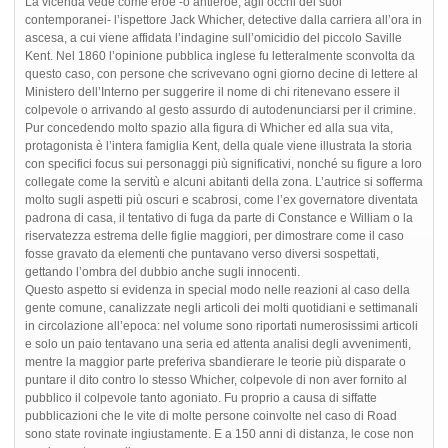
La vicenda vede come eroe -o antieroe, agli occhi dei suoi
contemporanei- l’ispettore Jack Whicher, detective dalla carriera all’ora in
ascesa, a cui viene affidata l’indagine sull’omicidio del piccolo Saville
Kent. Nel 1860 l’opinione pubblica inglese fu letteralmente sconvolta da
questo caso, con persone che scrivevano ogni giorno decine di lettere al
Ministero dell’Interno per suggerire il nome di chi ritenevano essere il
colpevole o arrivando al gesto assurdo di autodenunciarsi per il crimine.
Pur concedendo molto spazio alla figura di Whicher ed alla sua vita,
protagonista è l’intera famiglia Kent, della quale viene illustrata la storia
con specifici focus sui personaggi più significativi, nonché su figure a loro
collegate come la servitù e alcuni abitanti della zona. L’autrice si sofferma
molto sugli aspetti più oscuri e scabrosi, come l’ex governatore diventata
padrona di casa, il tentativo di fuga da parte di Constance e William o la
riservatezza estrema delle figlie maggiori, per dimostrare come il caso
fosse gravato da elementi che puntavano verso diversi sospettati,
gettando l’ombra del dubbio anche sugli innocenti.
Questo aspetto si evidenza in special modo nelle reazioni al caso della
gente comune, canalizzate negli articoli dei molti quotidiani e settimanali
in circolazione all’epoca: nel volume sono riportati numerosissimi articoli
e solo un paio tentavano una seria ed attenta analisi degli avvenimenti,
mentre la maggior parte preferiva sbandierare le teorie più disparate o
puntare il dito contro lo stesso Whicher, colpevole di non aver fornito al
pubblico il colpevole tanto agoniato. Fu proprio a causa di siffatte
pubblicazioni che le vite di molte persone coinvolte nel caso di Road
sono state rovinate ingiustamente. E a 150 anni di distanza, le cose non