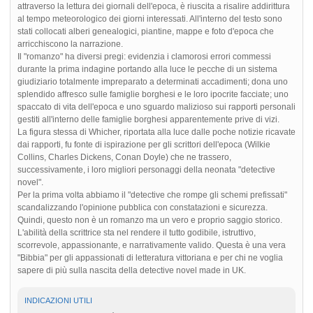
attraverso la lettura dei giornali dell'epoca, è riuscita a risalire addirittura
al tempo meteorologico dei giorni interessati. All'interno del testo sono
stati collocati alberi genealogici, piantine, mappe e foto d'epoca che
arricchiscono la narrazione.
Il "romanzo" ha diversi pregi: evidenzia i clamorosi errori commessi
durante la prima indagine portando alla luce le pecche di un sistema
giudiziario totalmente impreparato a determinati accadimenti; dona uno
splendido affresco sulle famiglie borghesi e le loro ipocrite facciate; uno
spaccato di vita dell'epoca e uno sguardo malizioso sui rapporti personali
gestiti all'interno delle famiglie borghesi apparentemente prive di vizi.
La figura stessa di Whicher, riportata alla luce dalle poche notizie ricavate
dai rapporti, fu fonte di ispirazione per gli scrittori dell'epoca (Wilkie
Collins, Charles Dickens, Conan Doyle) che ne trassero,
successivamente, i loro migliori personaggi della neonata "detective
novel".
Per la prima volta abbiamo il "detective che rompe gli schemi prefissati"
scandalizzando l'opinione pubblica con constatazioni e sicurezza.
Quindi, questo non è un romanzo ma un vero e proprio saggio storico.
L'abilità della scrittrice sta nel rendere il tutto godibile, istruttivo,
scorrevole, appassionante, e narrativamente valido. Questa è una vera
"Bibbia" per gli appassionati di letteratura vittoriana e per chi ne voglia
sapere di più sulla nascita della detective novel made in UK.
INDICAZIONI UTILI