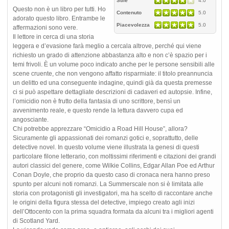
Stile
4.0
Questo non è un libro per tutti. Ho
Contenuto
5.0
adorato questo libro. Entrambe le
Piacevolezza
5.0
affermazioni sono vere.
Il lettore in cerca di una storia
leggera e d’evasione farà meglio a cercala altrove, perché qui viene
richiesto un grado di attenzione abbastanza alto e non c’è spazio per i
temi frivoli. È un volume poco indicato anche per le persone sensibili alle
scene cruente, che non vengono affatto risparmiate: il titolo preannuncia
un delitto ed una conseguente indagine, quindi già da questa premesse
ci si può aspettare dettagliate descrizioni di cadaveri ed autopsie. Infine,
l’omicidio non è frutto della fantasia di uno scrittore, bensì un
avvenimento reale, e questo rende la lettura davvero cupa ed
angosciante.
Chi potrebbe apprezzare “Omicidio a Road Hill House”, allora?
Sicuramente gli appassionati dei romanzi gotici e, soprattutto, delle
detective novel. In questo volume viene illustrata la genesi di questi
particolare filone letterario, con moltissimi riferimenti e citazioni dei grandi
autori classici del genere, come Wilkie Collins, Edgar Allan Poe ed Arthur
Conan Doyle, che proprio da questo caso di cronaca nera hanno preso
spunto per alcuni noti romanzi. La Summerscale non si è limitata alle
storia con protagonisti gli investigatori, ma ha scelto di raccontare anche
le origini della figura stessa del detective, impiego creato agli inizi
dell’Ottocento con la prima squadra formata da alcuni tra i migliori agenti
di Scotland Yard.