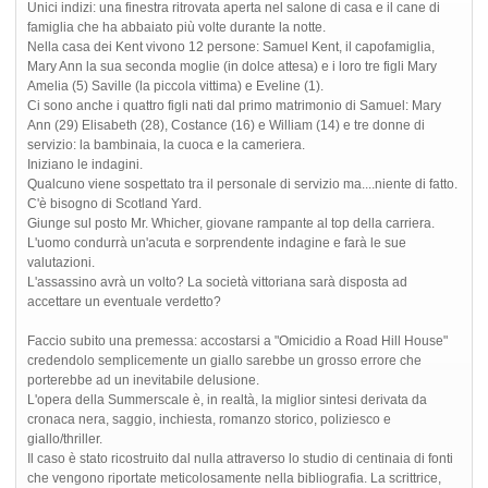
Unici indizi: una finestra ritrovata aperta nel salone di casa e il cane di
famiglia che ha abbaiato più volte durante la notte.
Nella casa dei Kent vivono 12 persone: Samuel Kent, il capofamiglia,
Mary Ann la sua seconda moglie (in dolce attesa) e i loro tre figli Mary
Amelia (5) Saville (la piccola vittima) e Eveline (1).
Ci sono anche i quattro figli nati dal primo matrimonio di Samuel: Mary
Ann (29) Elisabeth (28), Costance (16) e William (14) e tre donne di
servizio: la bambinaia, la cuoca e la cameriera.
Iniziano le indagini.
Qualcuno viene sospettato tra il personale di servizio ma....niente di fatto.
C'è bisogno di Scotland Yard.
Giunge sul posto Mr. Whicher, giovane rampante al top della carriera.
L'uomo condurrà un'acuta e sorprendente indagine e farà le sue
valutazioni.
L'assassino avrà un volto? La società vittoriana sarà disposta ad
accettare un eventuale verdetto?
Faccio subito una premessa: accostarsi a "Omicidio a Road Hill House"
credendolo semplicemente un giallo sarebbe un grosso errore che
porterebbe ad un inevitabile delusione.
L'opera della Summerscale è, in realtà, la miglior sintesi derivata da
cronaca nera, saggio, inchiesta, romanzo storico, poliziesco e
giallo/thriller.
Il caso è stato ricostruito dal nulla attraverso lo studio di centinaia di fonti
che vengono riportate meticolosamente nella bibliografia. La scrittrice,