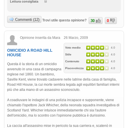
sì
Lettura consigliata
Commenti (12)
Trovi utile questa opinione?
30
0
Opinione inserita da Mara 26 Marzo, 2009
Voto medio
4.0
OMICIDIO A ROAD HILL
HOUSE
Stile
4.0
Contenuto
4.0
Questa è la storia di un omicidio
Piacevolezza
4.0
avvenuto in una casa di campagna
inglese nel 1860. Un bambino,
Saville Kent, viene trovato cadavere nelle latrine della casa di famiglia,
Road Hill House, la cui morte sembra legata agli equilibri familiari interni
più che alla mano di un assassino sconosciuto.
A coadiuvare le indagini di una polizia incapace e supponente, viene
chiamato l'ispettore Jack Whicher, della neonata squadra investigativa di
Scotland Yard. Whicher intuisce immediatamente chi sia l'autore
dell'omicidio, ma lo scontro con l'opinione pubblica è durissimo.
La caccia all'assassino mise in pericolo la sua carriera e, scatenò in