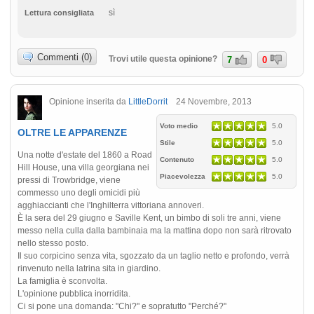
sì
Lettura consigliata
Commenti (0)
Trovi utile questa opinione?
7
0
Opinione inserita da
LittleDorrit
24 Novembre, 2013
Voto medio
5.0
OLTRE LE APPARENZE
Stile
5.0
Una notte d'estate del 1860 a Road
Contenuto
5.0
Hill House, una villa georgiana nei
Piacevolezza
5.0
pressi di Trowbridge, viene
commesso uno degli omicidi più
agghiaccianti che l'Inghilterra vittoriana annoveri.
È la sera del 29 giugno e Saville Kent, un bimbo di soli tre anni, viene
messo nella culla dalla bambinaia ma la mattina dopo non sarà ritrovato
nello stesso posto.
Il suo corpicino senza vita, sgozzato da un taglio netto e profondo, verrà
rinvenuto nella latrina sita in giardino.
La famiglia è sconvolta.
L'opinione pubblica inorridita.
Ci si pone una domanda: "Chi?" e sopratutto "Perché?"