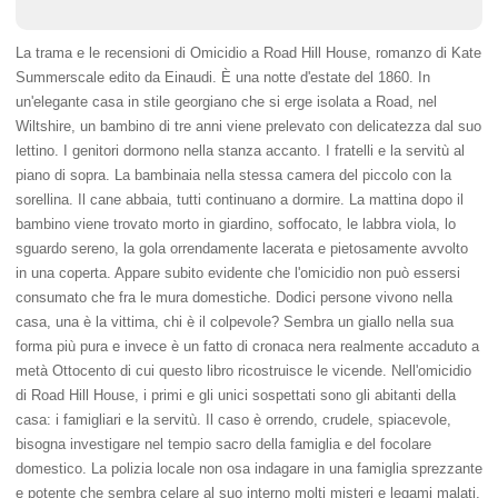
La trama e le recensioni di Omicidio a Road Hill House, romanzo di Kate
Summerscale edito da Einaudi. È una notte d'estate del 1860. In
un'elegante casa in stile georgiano che si erge isolata a Road, nel
Wiltshire, un bambino di tre anni viene prelevato con delicatezza dal suo
lettino. I genitori dormono nella stanza accanto. I fratelli e la servitù al
piano di sopra. La bambinaia nella stessa camera del piccolo con la
sorellina. Il cane abbaia, tutti continuano a dormire. La mattina dopo il
bambino viene trovato morto in giardino, soffocato, le labbra viola, lo
sguardo sereno, la gola orrendamente lacerata e pietosamente avvolto
in una coperta. Appare subito evidente che l'omicidio non può essersi
consumato che fra le mura domestiche. Dodici persone vivono nella
casa, una è la vittima, chi è il colpevole? Sembra un giallo nella sua
forma più pura e invece è un fatto di cronaca nera realmente accaduto a
metà Ottocento di cui questo libro ricostruisce le vicende. Nell'omicidio
di Road Hill House, i primi e gli unici sospettati sono gli abitanti della
casa: i famigliari e la servitù. Il caso è orrendo, crudele, spiacevole,
bisogna investigare nel tempio sacro della famiglia e del focolare
domestico. La polizia locale non osa indagare in una famiglia sprezzante
e potente che sembra celare al suo interno molti misteri e legami malati,