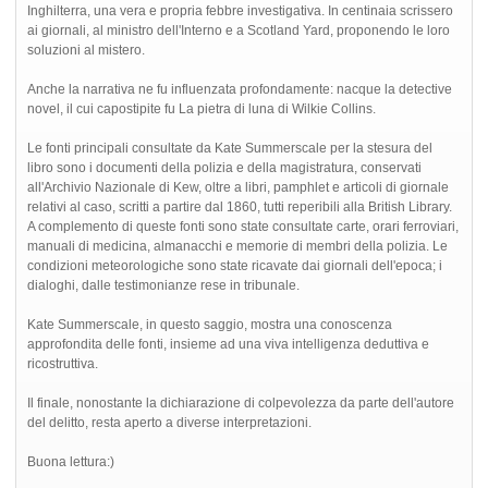
Inghilterra, una vera e propria febbre investigativa. In centinaia scrissero
ai giornali, al ministro dell'Interno e a Scotland Yard, proponendo le loro
soluzioni al mistero.
Anche la narrativa ne fu influenzata profondamente: nacque la detective
novel, il cui capostipite fu La pietra di luna di Wilkie Collins.
Le fonti principali consultate da Kate Summerscale per la stesura del
libro sono i documenti della polizia e della magistratura, conservati
all'Archivio Nazionale di Kew, oltre a libri, pamphlet e articoli di giornale
relativi al caso, scritti a partire dal 1860, tutti reperibili alla British Library.
A complemento di queste fonti sono state consultate carte, orari ferroviari,
manuali di medicina, almanacchi e memorie di membri della polizia. Le
condizioni meteorologiche sono state ricavate dai giornali dell'epoca; i
dialoghi, dalle testimonianze rese in tribunale.
Kate Summerscale, in questo saggio, mostra una conoscenza
approfondita delle fonti, insieme ad una viva intelligenza deduttiva e
ricostruttiva.
Il finale, nonostante la dichiarazione di colpevolezza da parte dell'autore
del delitto, resta aperto a diverse interpretazioni.
Buona lettura:)