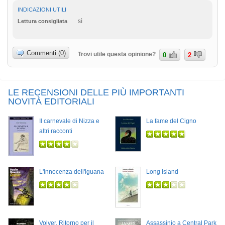
INDICAZIONI UTILI
sì
Lettura consigliata
Commenti (0)
Trovi utile questa opinione?
0
2
LE RECENSIONI DELLE PIÙ IMPORTANTI
NOVITÀ EDITORIALI
Il carnevale di Nizza e
La fame del Cigno
altri racconti
L'innocenza dell'iguana
Long Island
Volver. Ritorno per il
Assassinio a Central Park