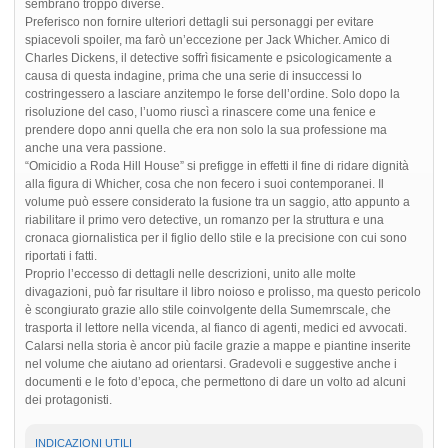
sembrano troppo diverse.
Preferisco non fornire ulteriori dettagli sui personaggi per evitare
spiacevoli spoiler, ma farò un’eccezione per Jack Whicher. Amico di
Charles Dickens, il detective soffrì fisicamente e psicologicamente a
causa di questa indagine, prima che una serie di insuccessi lo
costringessero a lasciare anzitempo le forse dell’ordine. Solo dopo la
risoluzione del caso, l’uomo riuscì a rinascere come una fenice e
prendere dopo anni quella che era non solo la sua professione ma
anche una vera passione.
“Omicidio a Roda Hill House” si prefigge in effetti il fine di ridare dignità
alla figura di Whicher, cosa che non fecero i suoi contemporanei. Il
volume può essere considerato la fusione tra un saggio, atto appunto a
riabilitare il primo vero detective, un romanzo per la struttura e una
cronaca giornalistica per il figlio dello stile e la precisione con cui sono
riportati i fatti.
Proprio l’eccesso di dettagli nelle descrizioni, unito alle molte
divagazioni, può far risultare il libro noioso e prolisso, ma questo pericolo
è scongiurato grazie allo stile coinvolgente della Sumemrscale, che
trasporta il lettore nella vicenda, al fianco di agenti, medici ed avvocati.
Calarsi nella storia è ancor più facile grazie a mappe e piantine inserite
nel volume che aiutano ad orientarsi. Gradevoli e suggestive anche i
documenti e le foto d’epoca, che permettono di dare un volto ad alcuni
dei protagonisti.
INDICAZIONI UTILI