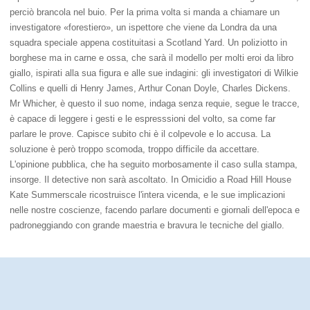
perciò brancola nel buio. Per la prima volta si manda a chiamare un
investigatore «forestiero», un ispettore che viene da Londra da una
squadra speciale appena costituitasi a Scotland Yard. Un poliziotto in
borghese ma in carne e ossa, che sarà il modello per molti eroi da libro
giallo, ispirati alla sua figura e alle sue indagini: gli investigatori di Wilkie
Collins e quelli di Henry James, Arthur Conan Doyle, Charles Dickens.
Mr Whicher, è questo il suo nome, indaga senza requie, segue le tracce,
è capace di leggere i gesti e le espresssioni del volto, sa come far
parlare le prove. Capisce subito chi è il colpevole e lo accusa. La
soluzione è però troppo scomoda, troppo difficile da accettare.
L'opinione pubblica, che ha seguito morbosamente il caso sulla stampa,
insorge. Il detective non sarà ascoltato. In Omicidio a Road Hill House
Kate Summerscale ricostruisce l'intera vicenda, e le sue implicazioni
nelle nostre coscienze, facendo parlare documenti e giornali dell'epoca e
padroneggiando con grande maestria e bravura le tecniche del giallo.