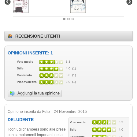
RECENSIONE UTENTI
OPINIONI INSERITE: 1
Voto medio
3.3
Stile
4.0 (1)
Contenuto
3.0 (1)
Piacevolezza
3.0 (1)
Aggiungi la tua opinione
Opinione inserita da Felix 24 Novembre, 2015
DELUDENTE
Voto medio
3.3
I coniugi chambers sono alle prese
Stile
4.0
con cambiamenti importanti nella
Contenuto
3.0