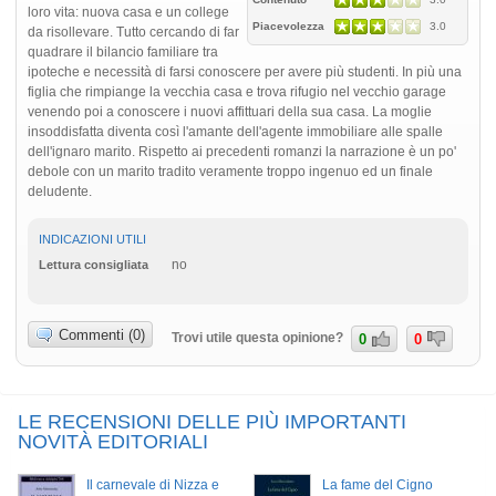
loro vita: nuova casa e un college
Piacevolezza
3.0
da risollevare. Tutto cercando di far
quadrare il bilancio familiare tra
ipoteche e necessità di farsi conoscere per avere più studenti. In più una
figlia che rimpiange la vecchia casa e trova rifugio nel vecchio garage
venendo poi a conoscere i nuovi affittuari della sua casa. La moglie
insoddisfatta diventa così l'amante dell'agente immobiliare alle spalle
dell'ignaro marito. Rispetto ai precedenti romanzi la narrazione è un po'
debole con un marito tradito veramente troppo ingenuo ed un finale
deludente.
INDICAZIONI UTILI
no
Lettura consigliata
Commenti (0)
Trovi utile questa opinione?
0
0
LE RECENSIONI DELLE PIÙ IMPORTANTI
NOVITÀ EDITORIALI
Il carnevale di Nizza e
La fame del Cigno