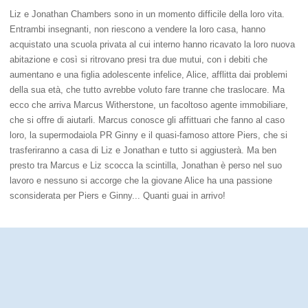
Liz e Jonathan Chambers sono in un momento difficile della loro vita.
Entrambi insegnanti, non riescono a vendere la loro casa, hanno
acquistato una scuola privata al cui interno hanno ricavato la loro nuova
abitazione e così si ritrovano presi tra due mutui, con i debiti che
aumentano e una figlia adolescente infelice, Alice, afflitta dai problemi
della sua età, che tutto avrebbe voluto fare tranne che traslocare. Ma
ecco che arriva Marcus Witherstone, un facoltoso agente immobiliare,
che si offre di aiutarli. Marcus conosce gli affittuari che fanno al caso
loro, la supermodaiola PR Ginny e il quasi-famoso attore Piers, che si
trasferiranno a casa di Liz e Jonathan e tutto si aggiusterà. Ma ben
presto tra Marcus e Liz scocca la scintilla, Jonathan è perso nel suo
lavoro e nessuno si accorge che la giovane Alice ha una passione
sconsiderata per Piers e Ginny... Quanti guai in arrivo!