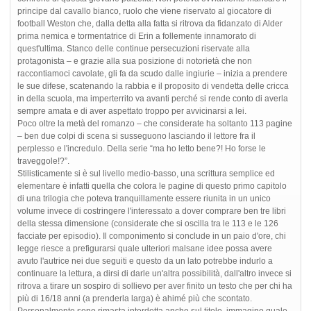
principe dal cavallo bianco, ruolo che viene riservato al giocatore di
football Weston che, dalla detta alla fatta si ritrova da fidanzato di Alder
prima nemica e tormentatrice di Erin a follemente innamorato di
quest'ultima. Stanco delle continue persecuzioni riservate alla
protagonista – e grazie alla sua posizione di notorietà che non
raccontiamoci cavolate, gli fa da scudo dalle ingiurie – inizia a prendere
le sue difese, scatenando la rabbia e il proposito di vendetta delle cricca
in della scuola, ma imperterrito va avanti perché si rende conto di averla
sempre amata e di aver aspettato troppo per avvicinarsi a lei.
Poco oltre la metà del romanzo – che considerate ha soltanto 113 pagine
– ben due colpi di scena si susseguono lasciando il lettore fra il
perplesso e l'incredulo. Della serie “ma ho letto bene?! Ho forse le
traveggole!?”.
Stilisticamente si è sul livello medio-basso, una scrittura semplice ed
elementare è infatti quella che colora le pagine di questo primo capitolo
di una trilogia che poteva tranquillamente essere riunita in un unico
volume invece di costringere l'interessato a dover comprare ben tre libri
della stessa dimensione (considerate che si oscilla tra le 113 e le 126
facciate per episodio). Il componimento si conclude in un paio d'ore, chi
legge riesce a prefigurarsi quale ulteriori malsane idee possa avere
avuto l'autrice nei due seguiti e questo da un lato potrebbe indurlo a
continuare la lettura, a dirsi di darle un'altra possibilità, dall'altro invece si
ritrova a tirare un sospiro di sollievo per aver finito un testo che per chi ha
più di 16/18 anni (a prenderla larga) è ahimé più che scontato.
Personalmente sono rimasta interdetta anche sul titolo, immagino quale