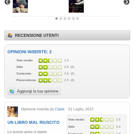
RECENSIONE UTENTI
OPINIONI INSERITE: 2
Voto medio
2.3
Stile
2.0 (2)
Contenuto
2.0 (2)
Piacevolezza
2.5 (2)
Aggiungi la tua opinione
Opinione inserita da
Claire
01 Luglio, 2015
Voto medio
2.5
UN LIBRO MAL RIUSCITO
Stile
2.0
Lo scorso anno ci siamo
Contenuto
2.0