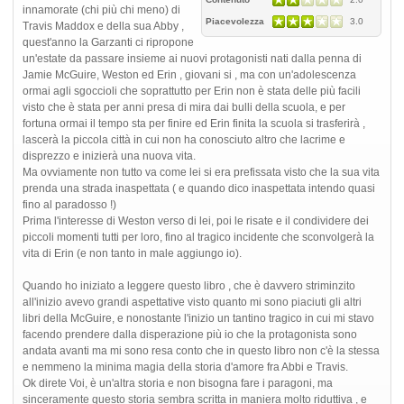
innamorate (chi più chi meno) di
Piacevolezza
3.0
Travis Maddox e della sua Abby ,
quest'anno la Garzanti ci ripropone
un'estate da passare insieme ai nuovi protagonisti nati dalla penna di
Jamie McGuire, Weston ed Erin , giovani si , ma con un'adolescenza
ormai agli sgoccioli che soprattutto per Erin non è stata delle più facili
visto che è stata per anni presa di mira dai bulli della scuola, e per
fortuna ormai il tempo sta per finire ed Erin finita la scuola si trasferirà ,
lascerà la piccola città in cui non ha conosciuto altro che lacrime e
disprezzo e inizierà una nuova vita.
Ma ovviamente non tutto va come lei si era prefissata visto che la sua vita
prenda una strada inaspettata ( e quando dico inaspettata intendo quasi
fino al paradosso !)
Prima l'interesse di Weston verso di lei, poi le risate e il condividere dei
piccoli momenti tutti per loro, fino al tragico incidente che sconvolgerà la
vita di Erin (e non tanto in male aggiungo io).
Quando ho iniziato a leggere questo libro , che è davvero striminzito
all'inizio avevo grandi aspettative visto quanto mi sono piaciuti gli altri
libri della McGuire, e nonostante l'inizio un tantino tragico in cui mi stavo
facendo prendere dalla disperazione più io che la protagonista sono
andata avanti ma mi sono resa conto che in questo libro non c'è la stessa
e nemmeno la minima magia della storia d'amore fra Abbi e Travis.
Ok direte Voi, è un'altra storia e non bisogna fare i paragoni, ma
sinceramente questo storia sembra scritta in maniera molto riduttiva , e