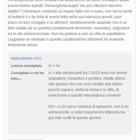
possa essere questa "meravigliosa bugia" ma può ritenersi davvero
adatto? Comunque, essendo un regalo fatto con il cuore, non me la sento
di buttarlo li e far finta di averla letta nella sua interezza quindi, pian
piano mi farò coraggio e la ultimerò; semplicemente sappiate che è un
libro adatto ad un pubblico prettamente femminile, romantico, sognatore
ed in età adolescenziale. Non ha pretese e non va oltre le aspettative.
Leggetelo se rientrate in queste caratteristiche altrimenti ne resterete
fortemente delusi.
INDICAZIONI UTILI
sì
no
Lettura consigliata
si = alle adolescenti tra i 16/18 anni con animo
Consigliato a chi ha
sognatore, romantico e positivo. Adatto altresì
letto...
alle giovani che non sono dedite alla lettura
poiché capace, vistra la trama e lo stile, di
avvicinarle a questo meraviglioso universo.
NO = a chi cerca romanzi di spessore, non è un
adolescente, e vista l'esperienza letteraria ha
già letto scritti di questo genere.