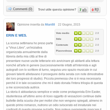
Commenti (0)
Trovi utile questa opinione?
7
0
Opinione inserita da
Mian88
22 Giugno, 2015
Voto medio
2.0
ERIN E WES.
Stile
2.0
La scorsa settimana ho preso parte
Contenuto
2.0
a “Virus Libro”, un'iniziativa
Piacevolezza
2.0
organizzata annualmente dalla
libreria della mia città al fine di
presentare nuove uscite letterarie e/o avvicinare gli abitanti alla lettura
nonché all'arte in genere (successivamente infatti all'intervista e agli
autografi con lo scrittore di turno, seguiva uno spazio musicale in cui
giovani talenti allietavano il proseguire della serata con note dimostrative
dei loro progressi di studio). Piccola premessa che si è resa necessaria
perché è in tale occasione che mi è stato donata l'intera trilogia di questa
a me sconosciuta autrice.
La storia è abbastanza semplice e vede come protagonista Erin Easter,
studentessa all'ultimo anno di liceo oggetto di vessazioni continue dalle
bullette della scuola che per motivi che non vengono spiegati, almeno in
questo primo romanzo, nutrono un odio sviscerato ed innaturale nei
confronti di questa giovane pulzella. Non poteva ovviamente mancare il