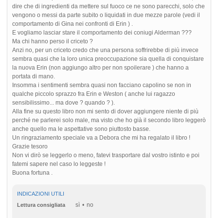
dire che di ingredienti da mettere sul fuoco ce ne sono parecchi, solo che
vengono o messi da parte subito o liquidati in due mezze parole (vedi il
comportamento di Gina nei confronti di Erin ) .
E vogliamo lasciar stare il comportamento dei coniugi Alderman ???
Ma chi hanno perso il criceto ?
Anzi no, per un criceto credo che una persona soffrirebbe di più invece
sembra quasi che la loro unica preoccupazione sia quella di conquistare
la nuova Erin (non aggiungo altro per non spoilerare ) che hanno a
portata di mano.
Insomma i sentimenti sembra quasi non facciano capolino se non in
qualche piccolo sprazzo fra Erin e Weston ( anche lui ragazzo
sensibilissimo... ma dove ? quando ? ).
Alla fine su questo libro non mi sento di dover aggiungere niente di più
perché ne parlerei solo male, ma visto che ho già il secondo libro leggerò
anche quello ma le aspettative sono piuttosto basse.
Un ringraziamento speciale va a Debora che mi ha regalato il libro !
Grazie tesoro
Non vi dirò se leggerlo o meno, fatevi trasportare dal vostro istinto e poi
fatemi sapere nel caso lo leggeste !
Buona fortuna .
INDICAZIONI UTILI
sì
no
Lettura consigliata