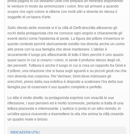
prima pagina in cui vediamo Griet che prepara un minestra disponendo
le verdure in modo da armonizzare i colori, fino ad arrivare a quando
scopre che ogni colore si ottiene con molti altri e diventa lei stessa il
soggetto di un'opera d'arte.
Sullo sfondo delle vicende vi è la città di Delft descritta attraverso gli
occhi della protagonista che ne conosce ogni angolo e chiaramente gli
eventi storici come l'epidemia di peste. La figura del pittore s'inserisce in
questo contesto perché storicamente esistito ma diventa anche un uomo
alle prese con la sua famiglia che deve mantenere. L'atelier è
sicuramente il luogo più affascinante di tutto il libro perché è uno spazio
quasi sacro in cui si creano i colori, si sente il profumo stesso degli oli,
dei pennelli. Tuttavia è anche il luogo in cui si crea un rapporto tra Griet e
il pittore, una relazione che si basa sugli sguardi e su piccoli gesti ma che
non diventa mai corporea. Per Vermeer, Griet deve indossare gli
orecchini, preso dalla sua estetica è disposto a scatenare l'ira della sua
famiglia pur di osservare il suo quadro completo e perfetto.
Lo stile è molto diretto, la protagonista esprime con vivacità le sue
riflessione, i suoi pensieri ed è molto scorrevole, pertanto si tratta di una
lettura piacevole e interessante. L'autrice ci porta in un altro mondo, in
un'altra epoca riuscendo a trasmettere la vita che anima la città creando
un quadro reale e brioso.
INDICAZIONI UTILI