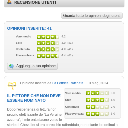
RECENSIONE UTENTI
Guarda tutte le opinioni degli utenti
OPINIONI INSERITE: 41
Voto medio
4.2
Stile
4.0 (41)
Contenuto
4.0 (41)
Piacevolezza
4.4 (41)
Aggiungi la tua opinione
Opinione inserita da
La Lettrice Raffinata
10 Mag, 2024
Voto medio
3.0
IL PITTORE CHE NON DEVE
ESSERE NOMINATO
Stile
4.0
Contenuto
2.0
Dopo l'esperienza di lettura non
Piacevolezza
3.0
proprio elettrizzante de "La Vergine
azzurra", il mio entusiasmo verso le
storie di Chevalier si era parecchio raffreddato, nonostante io continui a