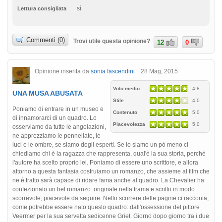
sì
Lettura consigliata
Commenti (0)
Trovi utile questa opinione?
12
0
Opinione inserita da
sonia fascendini
28 Mag, 2015
Voto medio
4.8
UNA MUSA ABUSATA
Stile
4.0
Poniamo di entrare in un museo e
Contenuto
5.0
di innamorarci di un quadro. Lo
Piacevolezza
5.0
osserviamo da tutte le angolazioni,
ne apprezziamo le pennellate, le
luci e le ombre, se siamo degli esperti. Se lo siamo un pò meno ci
chiediamo chi è la ragazza che rappresenta, qual'è la sua storia, perchè
l'autore ha scelto proprio lei. Poniamo di essere uno scrittore, e allora
attorno a questa fantasia costruiamo un romanzo, che assieme al film che
ne è tratto sarà capace di ridare fama anche al quadro. La Chevalier ha
confezionato un bel romanzo: originale nella trama e scritto in modo
scorrevole, piacevole da seguire. Nello scorrere delle pagine ci racconta,
come potrebbe essere nato questo quadro: dall'ossessione del pittore
Veermer per la sua servetta sedicenne Griet. Giorno dopo giorno tra i due