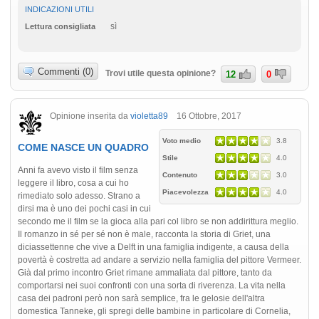
INDICAZIONI UTILI
sì
Lettura consigliata
Commenti (0)
Trovi utile questa opinione?
12
0
Opinione inserita da
violetta89
16 Ottobre, 2017
Voto medio
3.8
COME NASCE UN QUADRO
Stile
4.0
Anni fa avevo visto il film senza
Contenuto
3.0
leggere il libro, cosa a cui ho
Piacevolezza
4.0
rimediato solo adesso. Strano a
dirsi ma è uno dei pochi casi in cui
secondo me il film se la gioca alla pari col libro se non addirittura meglio.
Il romanzo in sé per sé non è male, racconta la storia di Griet, una
diciassettenne che vive a Delft in una famiglia indigente, a causa della
povertà è costretta ad andare a servizio nella famiglia del pittore Vermeer.
Già dal primo incontro Griet rimane ammaliata dal pittore, tanto da
comportarsi nei suoi confronti con una sorta di riverenza. La vita nella
casa dei padroni però non sarà semplice, fra le gelosie dell'altra
domestica Tanneke, gli spregi delle bambine in particolare di Cornelia,