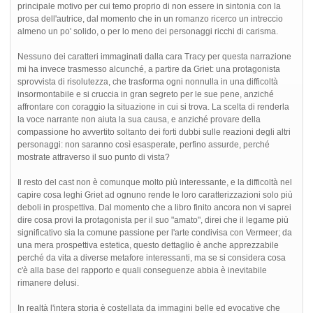
principale motivo per cui temo proprio di non essere in sintonia con la
prosa dell'autrice, dal momento che in un romanzo ricerco un intreccio
almeno un po' solido, o per lo meno dei personaggi ricchi di carisma.
Nessuno dei caratteri immaginati dalla cara Tracy per questa narrazione
mi ha invece trasmesso alcunché, a partire da Griet: una protagonista
sprovvista di risolutezza, che trasforma ogni nonnulla in una difficoltà
insormontabile e si cruccia in gran segreto per le sue pene, anziché
affrontare con coraggio la situazione in cui si trova. La scelta di renderla
la voce narrante non aiuta la sua causa, e anziché provare della
compassione ho avvertito soltanto dei forti dubbi sulle reazioni degli altri
personaggi: non saranno così esasperate, perfino assurde, perché
mostrate attraverso il suo punto di vista?
Il resto del cast non è comunque molto più interessante, e la difficoltà nel
capire cosa leghi Griet ad ognuno rende le loro caratterizzazioni solo più
deboli in prospettiva. Dal momento che a libro finito ancora non vi saprei
dire cosa provi la protagonista per il suo "amato", direi che il legame più
significativo sia la comune passione per l'arte condivisa con Vermeer; da
una mera prospettiva estetica, questo dettaglio è anche apprezzabile
perché da vita a diverse metafore interessanti, ma se si considera cosa
c'è alla base del rapporto e quali conseguenze abbia è inevitabile
rimanere delusi.
In realtà l'intera storia è costellata da immagini belle ed evocative che