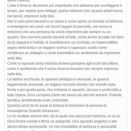
stava creando.
L'arte è forse lo strumento più importante che abbiamo per sconfiggere il
tempo, per vedere quei dettagli, quella bellezza che i grandi artisti hanno
nei secoli, impresso sulle tele.
Non è solo porsi davanti a un opera e come aprire un forziere di bellezza
e immergersi nei colori, nei tocchi leggeri di pennello, nel vivere le
emozioni che una persona ha voluto imprimere per sempre su un
quadro. Non servono parole davanti all'arte, come anche accade nel libro
tra la ragazza e l'artista, si scambiavano un occhiata, un impercettibile
segno della testa o un leggero sorriso e sapevano subito come
modificare un dettaglio o come trasmettere un sentimento da imprimere
sulla tela.
Come lo sguardo della modella doveva giungere agli occhi del pittore,
come il sentimento che li univa doveva rimanere per sempre impresso
sulla tela.
Le labbra socchiuse, lo sguardo ambiguo e sensuale, le guance
leggermente arrossate, un leggero boccolo biondo che scende sulla
fronte e poi quella perla, che richiama lo sguardo, da luce e profondità a
tutta l'opera. Ecco un'opera d'arte nel senso più alto del termine. Potente,
ipnotica, terribilmente reale, immortale.
Qualche anno fa ho avuto la fortuna di incontrare di persona la
meravigliosa Scarlett Johansson.
Le ho scattato diverse foto, tra le quali una spicca per bellezza, in cui la
Diva Divina sorride e firma un autografo. Uno sguardo angelico e allo
stesso tempo provocante. Un mix irresistibile di bellezza e sensualità.