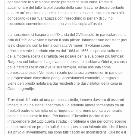
considerare le sue sinossi molto promettenti sulla carta. Prima di
accantonare del tutto la bibliografia della cara Tracy, ho deciso pertanto
di dare un'occasione a quello che sono certa essere il suo romanzo più
conosciuto -ossia "La ragazza con l'orecchino di perla"- di cui ho
recuperato convenientemente una vecchia copia all'usato.
La narrazione ci trasporta nell'Olanda del XVII secolo, in particolare nella
città di Delft, dove vive e lavora il noto pittore Johannes van der Meer (nel
testo chiamato con la forma contratta Vermeer). Il volume copre
principalmente il periodo che va dal 1664 al 1666, e specula sulla vita
della modella scelta dall'artista per posare per la sua opera più famosa:
Ragazza col turbante. La giovane in questione si chiama Griet e, a causa
delle ristrettezze in cui vive la sua famiglia, viene assunta come
domestica presso i Vermeer; in parte per la sua avvenenza, in parte per
la propensione dimostrata per gli accostamenti cromatici, la ragazza
viene ben presto notata sia dai residenti che dai visitatori della casa in
Oude Lagendijck.
Trovatami di fronte ad una premessa simile, temevo davvero di essermi
imbattuta in una storia incentrata sul discutibile amore tormentato tra un
(molto!) padre di famiglia ed un'ingenua minorenne pronta a venerarlo
come un dio sceso in terra. Per fortuna, Chevalier decide di non
intraprendere del tutto quella strada; il problema è che per contro sceglie
di non raccontare proprio nulla! e con questo non intendo dire che il testo
sia privo di avvenimenti, ma sono tutti fiacchi ed inconsistenti. Questo è il