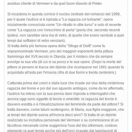
assiduo cliente di Vermeer e da quel buon diavolo di Pieter.
Si incastona in questa cornice il nucleo centrale del romanzo del 1999,
per il quale l'autrice si è ispirata a "La ragazza col turbante", opera
inizialmente conosciuta come "Un ritratto in stile turco" e solo di recente
come "La ragazza con l'orecchino di perla" (perla che, secondo recenti
ipotesi, non sarebbe vera ma di vetro, di quelle che erano vendute a quei
tempi dai soffiatori di vetro venziani).
Si tratta della più famosa opera della "Sfinge di Delft" come fu
soprannominato Vermeer, uno dei maggiori esponenti della pittura
fiamminga del XVII secolo in Olanda, per il mistero che da sempre
avvolge la sua vita (di cui si sa poco) e le sue opere. (Dopo la morte del
pittore si persero le tracce del dipinto che ricomparve nel 1881 quando fu
acquistato all'asta per l'irrisoria cifra di due fiorini e trenta centesimi.)
Catturata prima dai colori e dalla luce che ricade sul viso della misteriosa
ragazza del tronie e poi dal suo sguardo ambiguo, come da lei affermato,
l'autrice ha inteso con la sua penna dare risposta a interrogativi che
ancora oggi sono oggetto di teorie e smentite: la ragazza del tronie è
davvero esistita o è l'idealizzazione del femminile da parte del pittore? Si
tratta davvero, come taluni sostengono, di Maria, sua figlia maggiore, che
ai tempi del dipinto aveva all'incirca dieci anni? Si tratta di un dipinto
realizzato su iniziativa personale del Vermeer o su commissione di un
facoltoso mecenate come suggerisce l'uso del blu oltremare, costoso
pigmento (a quei tempi anche più dell'oro) ricavato dal lapislazzuli di