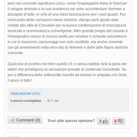
però nel concreto significano poco, come l'inspiegabile fobia di Griet per
il sangue animale o la sua insistenza nel voler accontentare Vermeer a
discapito di tutto, in virtù di una mera fascinazione per i suoi quadri. Pur
ricercando delle narrazioni meno oniriche, ritengo però giusto dare
credito allo stile di Chevalier per la buona combinazione di ricercatezza
lessicale e scorrevolezza coinvolgente. Altro grande pregio del volume è
l'impegnativo lavoro di ricerca svolto per rendere il contesto seicentesco
in cui si muovono i personaggi non solo credibile, ma anche coerente
con gli avvenimenti nella vera vita di Vermeer e delle altre figure storiche
coinvolte.
Qualcosa di positivo nel libro quindi c'è, e senza dubbio farà la gioia dei
lettori che prediligono le sensazioni provate al contenuto riscontrato. Se
poi a differenza della sottoscritta riuscite ad entrare in empatia con Griet,
il gioco è fatto!
INDICAZIONI UTILI
sì
no
Lettura consigliata
Commenti (0)
Trovi utile questa opinione?
3
0