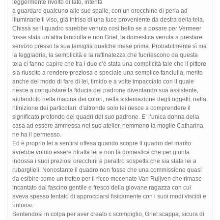
leggermente rivolto di lato, intenta
a guardare qualcuno alle sue spalle, con un orecchino di perla ad
illuminarle il viso, già intriso di una luce proveniente da destra della tela.
Chissà se il quadro sarebbe venuto così bello se a posare per Vermeer
fosse stata un’altra fanciulla e non Griet, la domestica venuta a prestare
servizio presso la sua famiglia qualche mese prima. Probabilmente sì ma
la leggiadria, la semplicità e la raffinatezza che fuoriescono da questa
tela ci fanno capire che tra i due c’è stata una complicità tale che il pittore
sia riuscito a rendere preziosa e speciale una semplice fanciulla, merito
anche del modo di fare di lei, timido e a volte impacciato con il quale
riesce a conquistare la fiducia del padrone diventando sua assistente,
aiutandolo nella macina dei colori, nella sistemazione degli oggetti, nella
rifinizione dei particolari. d'altronde solo lei riesce a comprendere il
significato profondo dei quadri del suo padrone. E’ l’unica donna della
casa ad essere ammessa nel suo atelier, nemmeno la moglie Catharina
ne ha il permesso.
Ed è proprio lei a sentirsi offesa quando scopre il quadro del marito:
avrebbe voluto essere ritratta lei e non la domestica che per giunta
indossa i suoi preziosi orecchini e peraltro sospetta che sia stata lei a
rubarglieli. Nonostante il quadro non fosse che una commissione quasi
da esibire come un trofeo per il ricco mecenate Van Ruijven che rimase
incantato dal fascino gentile e fresco della giovane ragazza con cui
aveva spesso tentato di approcciarsi fisicamente con i suoi modi viscidi e
untuosi.
Sentendosi in colpa per aver creato c scompiglio, Griet scappa, sicura di