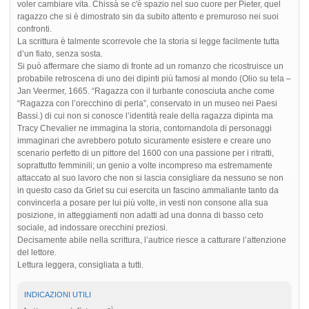
voler cambiare vita. Chissà se c'è spazio nel suo cuore per Pieter, quel
ragazzo che si è dimostrato sin da subito attento e premuroso nei suoi
confronti.
La scrittura è talmente scorrevole che la storia si legge facilmente tutta
d’un fiato, senza sosta.
Si può affermare che siamo di fronte ad un romanzo che ricostruisce un
probabile retroscena di uno dei dipinti più famosi al mondo (Olio su tela –
Jan Veermer, 1665. “Ragazza con il turbante conosciuta anche come
“Ragazza con l’orecchino di perla”, conservato in un museo nei Paesi
Bassi.) di cui non si conosce l’identità reale della ragazza dipinta ma
Tracy Chevalier ne immagina la storia, contornandola di personaggi
immaginari che avrebbero potuto sicuramente esistere e creare uno
scenario perfetto di un pittore del 1600 con una passione per i ritratti,
soprattutto femminili; un genio a volte incompreso ma estremamente
attaccato al suo lavoro che non si lascia consigliare da nessuno se non
in questo caso da Griet su cui esercita un fascino ammaliante tanto da
convincerla a posare per lui più volte, in vesti non consone alla sua
posizione, in atteggiamenti non adatti ad una donna di basso ceto
sociale, ad indossare orecchini preziosi.
Decisamente abile nella scrittura, l’autrice riesce a catturare l’attenzione
del lettore.
Lettura leggera, consigliata a tutti.
INDICAZIONI UTILI