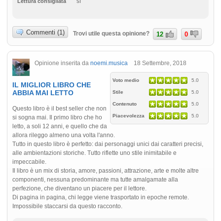
sì
Lettura consigliata
Commenti (1)
Trovi utile questa opinione?
12
0
Opinione inserita da
noemi.musica
18 Settembre, 2018
Voto medio
5.0
IL MIGLIOR LIBRO CHE
ABBIA MAI LETTO
Stile
5.0
Contenuto
5.0
Questo libro è il best seller che non
Piacevolezza
5.0
si sogna mai. Il primo libro che ho
letto, a soli 12 anni, e quello che da
allora rileggo almeno una volta l'anno.
Tutto in questo libro è perfetto: dai personaggi unici dai caratteri precisi,
alle ambientazioni storiche. Tutto riflette uno stile inimitabile e
impeccabile.
Il libro è un mix di storia, amore, passioni, attrazione, arte e molte altre
componenti, nessuna predominante ma tutte amalgamate alla
perfezione, che diventano un piacere per il lettore.
Di pagina in pagina, chi legge viene trasportato in epoche remote.
Impossibile staccarsi da questo racconto.