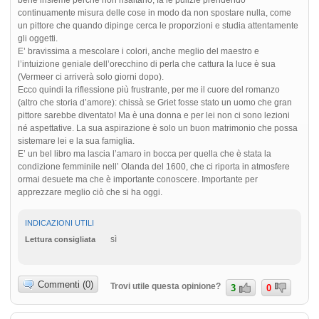
bene insieme perché non risaltano, fa le pulizie prendendo
continuamente misura delle cose in modo da non spostare nulla, come
un pittore che quando dipinge cerca le proporzioni e studia attentamente
gli oggetti.
E’ bravissima a mescolare i colori, anche meglio del maestro e
l’intuizione geniale dell’orecchino di perla che cattura la luce è sua
(Vermeer ci arriverà solo giorni dopo).
Ecco quindi la riflessione più frustrante, per me il cuore del romanzo
(altro che storia d’amore): chissà se Griet fosse stato un uomo che gran
pittore sarebbe diventato! Ma è una donna e per lei non ci sono lezioni
né aspettative. La sua aspirazione è solo un buon matrimonio che possa
sistemare lei e la sua famiglia.
E’ un bel libro ma lascia l’amaro in bocca per quella che è stata la
condizione femminile nell’ Olanda del 1600, che ci riporta in atmosfere
ormai desuete ma che è importante conoscere. Importante per
apprezzare meglio ciò che si ha oggi.
INDICAZIONI UTILI
sì
Lettura consigliata
Commenti (0)
Trovi utile questa opinione?
3
0