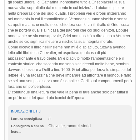
gli sbalzi umorali di Catharina, nonostante tutto a Griet piacerà la sua
nuova vita, soprattutto dal momento in cui inizierà ad aiutare il pittore
nella preparazione dei suoi quadri. I problemi veri e propri inizieranno
nel momento in cui il committente di Vermeer, un uomo viscido e senza
scrupoli ma anche molto ricco, chiederà con forza il ritratto di Griet, cosa
che le porterà guai sia in casa dei padroni che coi suoi genitori. Eppure
nonostante ne sia consapevole, Griet non riuscirà a dire di no a Vermeer
anche se ciò significa mettere a rischio la sua integrità morale.
Come dicevo il libro nell'insieme non mi è dispiaciuto, tuttavia avendo
letto altri libri della Chevalier, mi aspettavo qualcosa di più
appassionante e travolgente. Mi è piaciuto molto l'ambientazione e il
contesto storico, che secondo me sono stati ricreati molto bene, sembra
davvero di essere a Delft a fine 1600. Griet attira per forza le simpatie del
lettore, è una ragazzina che deve imparare ad affrontare il mondo, e farlo
se sei una semplice serva non è semplice. Certi suoi comportamenti però
lasciano un po' perplessi.
E' comunque una lettura che vale la pena di fare anche solo per tuffarsi
un po' in uno dei quadri più iconici dell'epoca.
INDICAZIONI UTILI
sì
Lettura consigliata
Chevalier, romanzi storici
Consigliato a chi ha
letto...