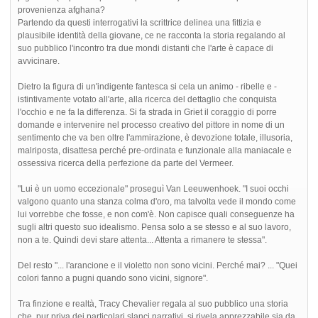
provenienza afghana?
Partendo da questi interrogativi la scrittrice delinea una fittizia e
plausibile identità della giovane, ce ne racconta la storia regalando al
suo pubblico l'incontro tra due mondi distanti che l'arte è capace di
avvicinare.
Dietro la figura di un'indigente fantesca si cela un animo - ribelle e -
istintivamente votato all'arte, alla ricerca del dettaglio che conquista
l'occhio e ne fa la differenza. Si fa strada in Griet il coraggio di porre
domande e intervenire nel processo creativo del pittore in nome di un
sentimento che va ben oltre l'ammirazione, è devozione totale, illusoria,
malriposta, disattesa perché pre-ordinata e funzionale alla maniacale e
ossessiva ricerca della perfezione da parte del Vermeer.
"Lui è un uomo eccezionale" proseguì Van Leeuwenhoek. "I suoi occhi
valgono quanto una stanza colma d'oro, ma talvolta vede il mondo come
lui vorrebbe che fosse, e non com'è. Non capisce quali conseguenze ha
sugli altri questo suo idealismo. Pensa solo a se stesso e al suo lavoro,
non a te. Quindi devi stare attenta... Attenta a rimanere te stessa".
Del resto "... l'arancione e il violetto non sono vicini. Perché mai? ... "Quei
colori fanno a pugni quando sono vicini, signore".
Tra finzione e realtà, Tracy Chevalier regala al suo pubblico una storia
che, pur priva dei particolari slanci narrativi, si rivela apprezzabile sia da