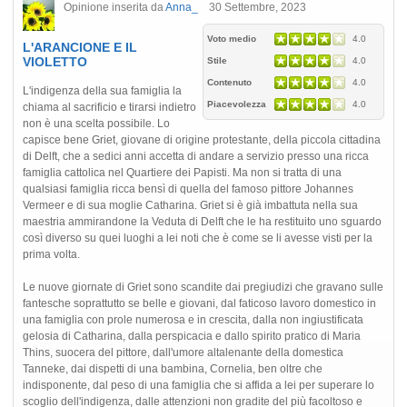
Opinione inserita da
Anna_
30 Settembre, 2023
Voto medio
4.0
L'ARANCIONE E IL
VIOLETTO
Stile
4.0
Contenuto
4.0
L'indigenza della sua famiglia la
Piacevolezza
4.0
chiama al sacrificio e tirarsi indietro
non è una scelta possibile. Lo
capisce bene Griet, giovane di origine protestante, della piccola cittadina
di Delft, che a sedici anni accetta di andare a servizio presso una ricca
famiglia cattolica nel Quartiere dei Papisti. Ma non si tratta di una
qualsiasi famiglia ricca bensì di quella del famoso pittore Johannes
Vermeer e di sua moglie Catharina. Griet si è già imbattuta nella sua
maestria ammirandone la Veduta di Delft che le ha restituito uno sguardo
così diverso su quei luoghi a lei noti che è come se li avesse visti per la
prima volta.
Le nuove giornate di Griet sono scandite dai pregiudizi che gravano sulle
fantesche soprattutto se belle e giovani, dal faticoso lavoro domestico in
una famiglia con prole numerosa e in crescita, dalla non ingiustificata
gelosia di Catharina, dalla perspicacia e dallo spirito pratico di Maria
Thins, suocera del pittore, dall'umore altalenante della domestica
Tanneke, dai dispetti di una bambina, Cornelia, ben oltre che
indisponente, dal peso di una famiglia che si affida a lei per superare lo
scoglio dell'indigenza, dalle attenzioni non gradite del più facoltoso e