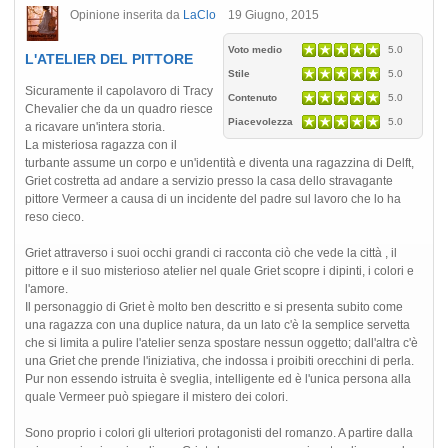
Opinione inserita da
LaClo
19 Giugno, 2015
Voto medio
5.0
L'ATELIER DEL PITTORE
Stile
5.0
Sicuramente il capolavoro di Tracy
Contenuto
5.0
Chevalier che da un quadro riesce
Piacevolezza
5.0
a ricavare un'intera storia.
La misteriosa ragazza con il
turbante assume un corpo e un'identità e diventa una ragazzina di Delft,
Griet costretta ad andare a servizio presso la casa dello stravagante
pittore Vermeer a causa di un incidente del padre sul lavoro che lo ha
reso cieco.
Griet attraverso i suoi occhi grandi ci racconta ciò che vede la città , il
pittore e il suo misterioso atelier nel quale Griet scopre i dipinti, i colori e
l'amore.
Il personaggio di Griet è molto ben descritto e si presenta subito come
una ragazza con una duplice natura, da un lato c'è la semplice servetta
che si limita a pulire l'atelier senza spostare nessun oggetto; dall'altra c'è
una Griet che prende l'iniziativa, che indossa i proibiti orecchini di perla.
Pur non essendo istruita è sveglia, intelligente ed è l'unica persona alla
quale Vermeer può spiegare il mistero dei colori.
Sono proprio i colori gli ulteriori protagonisti del romanzo. A partire dalla