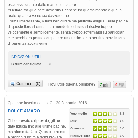
esclusivo forgiato dalle mani di un pittore.
Al lettore sta giudicare dove stia il confine tra questo mondo è quello
reale, qualora ve ne sia davvero uno.
Trama interessante, a tratti ben curata ma piuttosto esigua. Dalle pagine
di questo libro si entra in un mondo in cui tutto si risolve troppo
velocemente è semplicemente, senza troppo soffermarsi su particolari
che avrebbero potuto completare un quadro-tanto per rimanere in tema-
di partenza accattivante.
INDICAZIONI UTILI
sì
Lettura consigliata
Commenti (0)
Trovi utile questa opinione?
7
0
Opinione inserita da LisaG 20 Febbraio, 2016
DOLCE AMARO
Voto medio
3.3
Ci ho provato e riprovato, gli ho
Stile
4.0
dato fiducia fino alle ultime pagine,
Contenuto
3.0
ma niente da fare. Questo libro non
Piacevolezza
3.0
è proprio riuscito a farmi provare