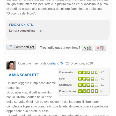
chi già nutre interesse per l'arte e la pittura sia da chi si avvicina in punta
di piedi ad essa e alla conoscenza del pittore fiammingo e della sua
"Gioconda del Nord".
INDICAZIONI UTILI
sì
Lettura consigliata
Commenti (2)
Trovi utile questa opinione?
5
0
Opinione inserita da
cristiano75
26 Dicembre, 2020
Voto medio
4.5
LA MIA SCARLETT
Stile
4.0
Un libro leggero e implacabilmente
Contenuto
4.0
romantico.
Piacevolezza
5.0
Dopo aver visto il bellissimo film
con la Divina Scarlett nella parte
della servetta Griet non potevo esimermi dal leggermi il libro e per
completare l'opera ho comprato pure la tela, di questa opera superba da
appendere alla parete di casa.
La storia ruota intorno alla passione tra una giovanissima ragazza che va