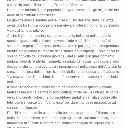
a servizio presso il noto poeta Olandese Veermer.
L'ambiente intorno a lei è popolata da figure meschine, grette, ricche ma
aride di sentimenti e gentilezza.
La giovine invece sembra avere in se il gusto dell'arte, della bellezza,
sente che ha l'unica l'occasione per elevarsi oltre il proprio rango stando
vicino al famoso pittore.
Anche il Veermer sembra scorgere oltre alla bellezza nella ragazza,
questo sguardo critico e acceso verso l'arte e difatti le permetterà di
scoprire i segreti più nascosti della sua arte e poi un giorno scorgendola
mentre sta pulendo le imposte della stanza dove dipinge, il sole bacia lo
splendido volto della bionda giovane Griet e l'artista in quel momento
matura l'idea di renderla il soggetto assoluto della sua nuova opera, una
decisone che come si vedrà avrà ripercussioni nella storia dell'Arte con la
creazione di una delle pitture iconiche della nostra epoca che è appunto:
"La ragazza con l'orecchino di perla" conservata nel museo Mauritshuis
dell'Aia.
Il romanzo non è solo interessante per le vicende di questa giovane
fantesca ma anche perchè ci sono dettagli molto belli e raffinati su come
venivano creati i colori che poi sarebbero andati a dar vita e colore alle
tele, come si cercava un "punto luce" per dare interesse prospettico ad il
soggetto raffigurato.
Per chi è amante della pittura molto bello da apprendere è il processo
della "camera oscura" che permetteva agli artisti, con una tecnica, allora
innovativa di riuscire a vedere ogni minimo dettaglio dell'opera che si