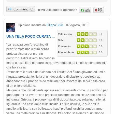
Commenti (0)
Trovi utile questa opinione?
12
0
Opinione inserita da
Filippo1998
07 Agosto, 2016
Voto medio
2.8
UNA TELA POCO CURATA ...
Stile
2.0
"La ragazza con l'orecchino di
Contenuto
3.0
perla" è stata una lettura senza
Piacevolezza
3.0
pretesa alcuna per me, sin
dall'inizio. A dire il vero, ho preso in
mano questo libro per puro caso, rinvenendolo tra i molti ancora non letti
che ho a casa.
L'atmosfera è quella dell'Olanda del 1600; Griet è una giovane ed umile
ragazza protestante, figlia di un decoratore di piastrelle , costretta ad
abbandonare il proprio "nido familiare" per lavorare da serva nella casa
di un pittore cristiano.
Ma quella che inizialmente appare esclusivamente come un sacrificio per
guadagnarsi da vivere, ben presto si trasforma in una situazione ben più
intrigante. Griet sarà protagonista di litigi, occhiatacce, sotterfugi, silenzi,
sguardi in una casa dalle mille insidie. La sua astuzia, le sue doti in
ambito artistico, la sua bellezza e i suoi profondi occhi la condurranno
verso una meta proibita e misteriosa, tra i colori sgargianti di un mondo