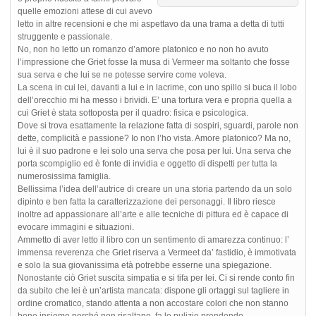
quelle emozioni attese di cui avevo
letto in altre recensioni e che mi aspettavo da una trama a detta di tutti
struggente e passionale.
No, non ho letto un romanzo d’amore platonico e no non ho avuto
l’impressione che Griet fosse la musa di Vermeer ma soltanto che fosse
sua serva e che lui se ne potesse servire come voleva.
La scena in cui lei, davanti a lui e in lacrime, con uno spillo si buca il lobo
dell’orecchio mi ha messo i brividi. E’ una tortura vera e propria quella a
cui Griet è stata sottoposta per il quadro: fisica e psicologica.
Dove si trova esattamente la relazione fatta di sospiri, sguardi, parole non
dette, complicità e passione? Io non l’ho vista. Amore platonico? Ma no,
lui è il suo padrone e lei solo una serva che posa per lui. Una serva che
porta scompiglio ed è fonte di invidia e oggetto di dispetti per tutta la
numerosissima famiglia.
Bellissima l’idea dell’autrice di creare un una storia partendo da un solo
dipinto e ben fatta la caratterizzazione dei personaggi. Il libro riesce
inoltre ad appassionare all’arte e alle tecniche di pittura ed è capace di
evocare immagini e situazioni.
Ammetto di aver letto il libro con un sentimento di amarezza continuo: l’
immensa reverenza che Griet riserva a Vermeet da’ fastidio, è immotivata
e solo la sua giovanissima età potrebbe esserne una spiegazione.
Nonostante ciò Griet suscita simpatia e si tifa per lei. Ci si rende conto fin
da subito che lei è un’artista mancata: dispone gli ortaggi sul tagliere in
ordine cromatico, stando attenta a non accostare colori che non stanno