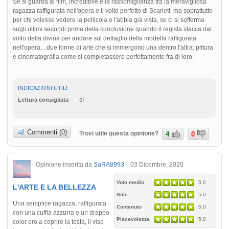
Se si guarda al film, incredibile è la rassomiglianza tra la meravigliosa
ragazza raffigurata nell'opera e il volto perfetto di Scarlett, ma soprattutto
per chi volesse vedere la pellicola o l'abbia già vista, se ci si sofferma
sugli ultimi secondi prima della conclusione quando il regista stacca dal
volto della divina per andare sul dettaglio della modella raffigurata
nell'opera....due forme di arte che si immergono una dentro l'altra: pittura
e cinematografia come si completassero perfettamente fra di loro.
INDICAZIONI UTILI
sì
Lettura consigliata
Commenti (0)
Trovi utile questa opinione?
4
0
Opinione inserita da
SaRA8993
03 Dicembre, 2020
Voto medio
5.0
L'ARTE E LA BELLEZZA
Stile
5.0
Una semplice ragazza, raffigurata
Contenuto
5.0
con una cuffia azzurra e un drappo
Piacevolezza
5.0
color oro a coprire la testa, il viso