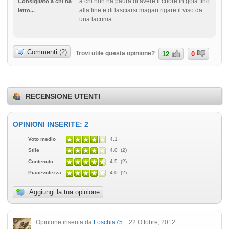
a chi non ha paura di avere il cuore in gola fino
Consigliato a chi ha
alla fine e di lasciarsi magari rigare il viso da
letto...
una lacrima
Commenti (2)
Trovi utile questa opinione?
12
0
RECENSIONE UTENTI
OPINIONI INSERITE: 2
Voto medio
4.1
Stile
4.0 (2)
Contenuto
4.5 (2)
Piacevolezza
4.0 (2)
Aggiungi la tua opinione
Opinione inserita da
Foschia75
22 Ottobre, 2012