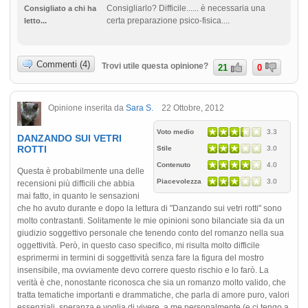
Consigliarlo? Difficile...... è necessaria una
Consigliato a chi ha
certa preparazione psico-fisica....
letto...
Commenti (4)
Trovi utile questa opinione?
21
0
Opinione inserita da
Sara S.
22 Ottobre, 2012
Voto medio
3.3
DANZANDO SUI VETRI
ROTTI
Stile
3.0
Contenuto
4.0
Questa è probabilmente una delle
Piacevolezza
3.0
recensioni più difficili che abbia
mai fatto, in quanto le sensazioni
che ho avuto durante e dopo la lettura di "Danzando sui vetri rotti" sono
molto contrastanti. Solitamente le mie opinioni sono bilanciate sia da un
giudizio soggettivo personale che tenendo conto del romanzo nella sua
oggettività. Però, in questo caso specifico, mi risulta molto difficile
esprimermi in termini di soggettività senza fare la figura del mostro
insensibile, ma ovviamente devo correre questo rischio e lo farò. La
verità è che, nonostante riconosca che sia un romanzo molto valido, che
tratta tematiche importanti e drammatiche, che parla di amore puro, valori
essenziali, speranza e voglia di vivere, a me personalmente (e ci tengo a