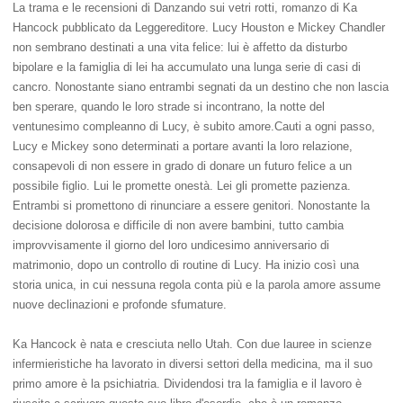
La trama e le recensioni di Danzando sui vetri rotti, romanzo di Ka
Hancock pubblicato da Leggereditore. Lucy Houston e Mickey Chandler
non sembrano destinati a una vita felice: lui è affetto da disturbo
bipolare e la famiglia di lei ha accumulato una lunga serie di casi di
cancro. Nonostante siano entrambi segnati da un destino che non lascia
ben sperare, quando le loro strade si incontrano, la notte del
ventunesimo compleanno di Lucy, è subito amore.Cauti a ogni passo,
Lucy e Mickey sono determinati a portare avanti la loro relazione,
consapevoli di non essere in grado di donare un futuro felice a un
possibile figlio. Lui le promette onestà. Lei gli promette pazienza.
Entrambi si promettono di rinunciare a essere genitori. Nonostante la
decisione dolorosa e difficile di non avere bambini, tutto cambia
improvvisamente il giorno del loro undicesimo anniversario di
matrimonio, dopo un controllo di routine di Lucy. Ha inizio così una
storia unica, in cui nessuna regola conta più e la parola amore assume
nuove declinazioni e profonde sfumature.
Ka Hancock è nata e cresciuta nello Utah. Con due lauree in scienze
infermieristiche ha lavorato in diversi settori della medicina, ma il suo
primo amore è la psichiatria. Dividendosi tra la famiglia e il lavoro è