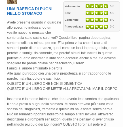
Voto medio
5.0
UNA RAFFICA DI PUGNI
NELLO STOMACO
Stile
5.0
Contenuto
5.0
Avete presente quando vi guardate
Piacevolezza
5.0
allo specchio indossando un
vestito nuovo, e pensate che
sembra sia stato cucito su di voi? Questo libro, pagina dopo pagina,
sembra scritto su misura per me. E' la prima volta che mi capita di
sentirmi parte di un romanzo, quasi come se fossi la protagonista, e non
perché le somigli fisicamente, ma perché alcuni fatti narrati in questo
potente quanto disarmante libro sono accaduti anche a me. Se dovessi
scegliere tre parole chiave per descriverlo, userei:
Famiglia, amore smisurato e perdita.
Alle quali purtroppo con una certa prepotenza si contrappongono le
parole, malattia, dolore e sacrificio.
QUESTO E' UN LIBRO CHE NON SI DIMENTICA
QUESTO E' UN LIBRO CHE METTE ALLA PROVA L'ANIMA E IL CORPO.
Insomma è talmente intenso, che dopo averlo letto sembra che qualcuno
ti abbia preso a pugni nello stomaco. Mi sono ritrovata più d'una volta
scossa dai singhiozzi, tremante e questo mi ha lasciata senza parole.
Può un romanzo riportarti indietro nel tempo e farti rivivere, attraverso
descrizioni e dirompenti sensazioni quello che pensavi di aver chiuso
nell'angolo più buio dei tuoi ricordi? QUESTO libro ha il potere di