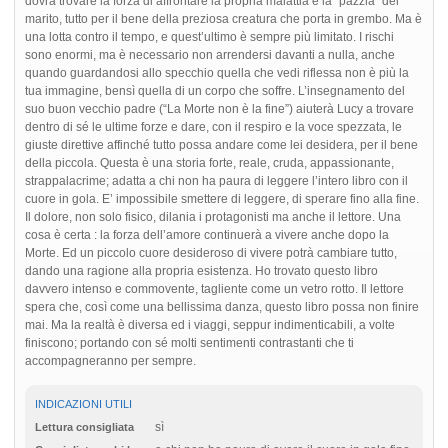
dovrà trovare la forza di affrontare la propria malattia e la “pazzia” del
marito, tutto per il bene della preziosa creatura che porta in grembo. Ma è
una lotta contro il tempo, e quest’ultimo è sempre più limitato. I rischi
sono enormi, ma è necessario non arrendersi davanti a nulla, anche
quando guardandosi allo specchio quella che vedi riflessa non è più la
tua immagine, bensì quella di un corpo che soffre. L’insegnamento del
suo buon vecchio padre (“La Morte non è la fine”) aiuterà Lucy a trovare
dentro di sé le ultime forze e dare, con il respiro e la voce spezzata, le
giuste direttive affinché tutto possa andare come lei desidera, per il bene
della piccola. Questa è una storia forte, reale, cruda, appassionante,
strappalacrime; adatta a chi non ha paura di leggere l’intero libro con il
cuore in gola. E’ impossibile smettere di leggere, di sperare fino alla fine.
Il dolore, non solo fisico, dilania i protagonisti ma anche il lettore. Una
cosa è certa : la forza dell’amore continuerà a vivere anche dopo la
Morte. Ed un piccolo cuore desideroso di vivere potrà cambiare tutto,
dando una ragione alla propria esistenza. Ho trovato questo libro
davvero intenso e commovente, tagliente come un vetro rotto. Il lettore
spera che, così come una bellissima danza, questo libro possa non finire
mai. Ma la realtà è diversa ed i viaggi, seppur indimenticabili, a volte
finiscono; portando con sé molti sentimenti contrastanti che ti
accompagneranno per sempre.
INDICAZIONI UTILI
sì
Lettura consigliata