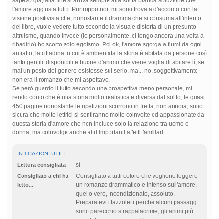
sapevo già) alla fine si arriva sempre alla solita blanda soluzione che
l'amore aggiusta tutto. Purtroppo non mi sono trovata d'accordo con la
visione positivista che, nonostante il dramma che si consuma all'interno
del libro, vuole vedere tutto secondo la visuale distorta di un presunto
altruismo, quando invece (io personalmente, ci tengo ancora una volta a
ribadirlo) ho scorto solo egoismo. Poi ok, l'amore sgorga a fiumi da ogni
anfratto, la cittadina in cui è ambientata la storia è abitata da persone così
tanto gentili, disponibili e buone d'animo che viene voglia di abitare lì, se
mai un posto del genere esistesse sul serio, ma... no, soggettivamente
non era il romanzo che mi aspettavo.
Se però guardo il tutto secondo una prospettiva meno personale, mi
rendo conto che è una storia molto realistica e diversa dal solito, le quasi
450 pagine nonostante le ripetizioni scorrono in fretta, non annoia, sono
sicura che molte lettrici si sentiranno molto coinvolte ed appassionate da
questa storia d'amore che non include solo la relazione tra uomo e
donna, ma coinvolge anche altri importanti affetti familiari.
INDICAZIONI UTILI
sì
Lettura consigliata
Consigliato a tutti coloro che vogliono leggere
Consigliato a chi ha
un romanzo drammatico e intenso sull'amore,
letto...
quello vero, incondizionato, assoluto.
Preparatevi i fazzoletti perché alcuni passaggi
sono parecchio strappalacrime, gli animi più