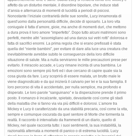
affetto da un disturbo mentale, il disordine bipolare, che induce stati
d’ansia e alternanza di momenti di lucidità a periodi di psicosi.
Nonostante l’iniziale contrarietà delle sue sorelle, Lucy innamorata di
quest’uomo dalla personalità difficile, decide di sposarlo. La loro vita
coniugale è fatta d’amore, gioie, ma anche di momenti duri, che mettono
a dura prova il loro amore “imperfetto”. Dopo tutto alcuni matrimoni sono
perfetti, mentre altri “assomigliano ad una danza sui vetri rotti” dolorosa e
fatta di sacrifici enormi. La prima regola che si erano prefissati è stata
quella del “niente bambini”, per evitare di dare alla luce una creatura che
inevitabilmente avrebbe subito le conseguenze della loro difficile
situazione di salute. Ma a nulla serviranno le mille precauzioni prese per
evitarlo. Il miracolo accade, e Lucy rimane incinta di una bambina. Le
emozioni sono sempre più forti ed i due cercano di capire quale sia la
cosa giusta da fare. Lucy scoprirà di essere malata, un brutto male le
viene diagnosticato e da qui inizierà il calvario per lei e la sua famiglia. Il
loro percorso di vita è accidentato, per nulla semplice, ma profondo e
disperato. Le loro parole “sanguinano” e la disperazione prende il primo
posto. Il romanzo è incalzante, spietato, devastante così come gli stadi
della malattia che si fanno via via più difficili e dolorosi. L’amore tra
Mickey e Lucy è caratterizzato da una stabilità precaria, così come la vita,
sempre e comunque oscurata da quel sentore di Morte che tormenta la
realtà. Il racconto è intervallato da frammenti di un diario, quello di
Mickey, nel quale racconta tutto: i suoi sentimenti, la sua instabilità, la
razionalità alternata a momenti di panico o di estrema lucidità. Lucy