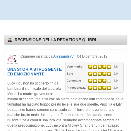
RECENSIONE DELLA REDAZIONE QLIBRI
Opinione inserita da
AlessandraV
04 Dicembre, 2012
Voto medio
4.8
UNA STORIA STRUGGENTE
ED EMOZIONANTE
Stile
5.0
Contenuto
4.0
Lucy Houston ha scoperto fin da
Piacevolezza
5.0
bambina il significato della parola
Morte. La madre gravemente
malata di cancro (malattia che ha sterminato anche altri componenti della
famiglia) ha lasciato troppo presto lei e le sue due sorelle, Priscilla e Lily.
Le ragazze hanno sempre convissuto con il terrore di aver ereditato
qualche brutto male dalla madre. Fortunatamente fino ad ora sono
riuscite tutte a crearsi una loro vita, sebbene accompagnata sempre da
quella preoccupazione. Lucy incontra Mickey Chandler un bel ragazzo
apparentemente forte e sano. Subito Lucy si renderà conto che Mickey è