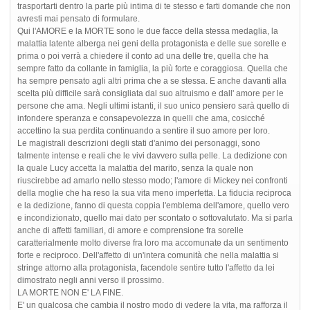
trasportarti dentro la parte più intima di te stesso e farti domande che non
avresti mai pensato di formulare.
Qui l'AMORE e la MORTE sono le due facce della stessa medaglia, la
malattia latente alberga nei geni della protagonista e delle sue sorelle e
prima o poi verrà a chiedere il conto ad una delle tre, quella che ha
sempre fatto da collante in famiglia, la più forte e coraggiosa. Quella che
ha sempre pensato agli altri prima che a se stessa. E anche davanti alla
scelta più difficile sarà consigliata dal suo altruismo e dall' amore per le
persone che ama. Negli ultimi istanti, il suo unico pensiero sarà quello di
infondere speranza e consapevolezza in quelli che ama, cosicché
accettino la sua perdita continuando a sentire il suo amore per loro.
Le magistrali descrizioni degli stati d'animo dei personaggi, sono
talmente intense e reali che le vivi davvero sulla pelle. La dedizione con
la quale Lucy accetta la malattia del marito, senza la quale non
riuscirebbe ad amarlo nello stesso modo; l'amore di Mickey nei confronti
della moglie che ha reso la sua vita meno imperfetta. La fiducia reciproca
e la dedizione, fanno di questa coppia l'emblema dell'amore, quello vero
e incondizionato, quello mai dato per scontato o sottovalutato. Ma si parla
anche di affetti familiari, di amore e comprensione fra sorelle
caratterialmente molto diverse fra loro ma accomunate da un sentimento
forte e reciproco. Dell'affetto di un'intera comunità che nella malattia si
stringe attorno alla protagonista, facendole sentire tutto l'affetto da lei
dimostrato negli anni verso il prossimo.
LA MORTE NON E' LA FINE.
E' un qualcosa che cambia il nostro modo di vedere la vita, ma rafforza il