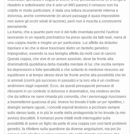
ribadirlo e sottolinearlo che è solo un MIO parere) il romanzo non ha
colpito in modo particolare, è stata una lettura sicuramente intensa e
dolorosa, anche commovente (in alcuni passaggi è quasi impossibile
non avere gli occhi velati di lacrime), però non è riuscita a convincermi
pienamente.
La trama, che a quanto pare non è del tutto inventata perché l'autrice
lavorando in un reparto psichiatrico ha preso spunto da fatti reali, narra di
una coppia marito e moglie un po' particolare. Lui affetto da disturbo
bipolare e lei che si deve trascinare dietro un fardello genetico
impegnativo, essendo la sua famiglia affetta da molti casi di cancro.
Questa coppia, che vive di un amore assoluto, deve far fronte alla
drammaticità quotidiana della malattia mentale di lui, che oscilla sempre
tra depressioni e folle iperattività e che soltanto le medicine riescono ad
equilibrare e al tempo stesso deve far fronte anche alla possibilità che lei
si ammali (com'è già successo in passato) e la loro vita è un continuo
andirivieni dagli ospedali. Ecco, da questi presupposti pensavo di
ritrovarmi in un contesto sì doloroso e drammatico, ma credevo anche
che da lettrice ne sarei rimasta più coinvolta, che i personaggi riuscissero
a trasmettermi qualcosa di più. Invece ho trovato il tutto un po' ripetitivo, i
dialoghi sempre uguali, i concetti esposti tendono a picchiare sempre
sullo stesso tasto, e in più le scelte della protagonista le ho trovate (a mio
avviso) discutibili. Il romanzo pone infatti molti interrogativi sulla
possibilità di avere un figlio da parte di una coppia con così tanti problemi
genetici, fa riflettere sulla questione da diverse angolazioni, ma poi (lo