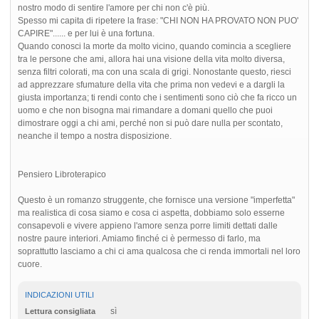
nostro modo di sentire l'amore per chi non c'è più.
Spesso mi capita di ripetere la frase: "CHI NON HA PROVATO NON PUO'
CAPIRE"...... e per lui è una fortuna.
Quando conosci la morte da molto vicino, quando comincia a scegliere
tra le persone che ami, allora hai una visione della vita molto diversa,
senza filtri colorati, ma con una scala di grigi. Nonostante questo, riesci
ad apprezzare sfumature della vita che prima non vedevi e a dargli la
giusta importanza; ti rendi conto che i sentimenti sono ciò che fa ricco un
uomo e che non bisogna mai rimandare a domani quello che puoi
dimostrare oggi a chi ami, perché non si può dare nulla per scontato,
neanche il tempo a nostra disposizione.
Pensiero Libroterapico
Questo è un romanzo struggente, che fornisce una versione "imperfetta"
ma realistica di cosa siamo e cosa ci aspetta, dobbiamo solo esserne
consapevoli e vivere appieno l'amore senza porre limiti dettati dalle
nostre paure interiori. Amiamo finché ci è permesso di farlo, ma
soprattutto lasciamo a chi ci ama qualcosa che ci renda immortali nel loro
cuore.
INDICAZIONI UTILI
sì
Lettura consigliata