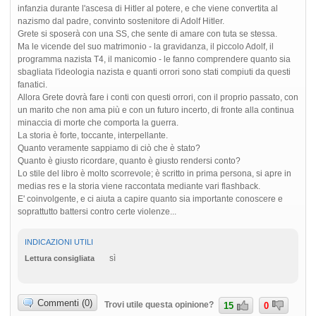
infanzia durante l'ascesa di Hitler al potere, e che viene convertita al
nazismo dal padre, convinto sostenitore di Adolf Hitler.
Grete si sposerà con una SS, che sente di amare con tuta se stessa.
Ma le vicende del suo matrimonio - la gravidanza, il piccolo Adolf, il
programma nazista T4, il manicomio - le fanno comprendere quanto sia
sbagliata l'ideologia nazista e quanti orrori sono stati compiuti da questi
fanatici.
Allora Grete dovrà fare i conti con questi orrori, con il proprio passato, con
un marito che non ama più e con un futuro incerto, di fronte alla continua
minaccia di morte che comporta la guerra.
La storia è forte, toccante, interpellante.
Quanto veramente sappiamo di ciò che è stato?
Quanto è giusto ricordare, quanto è giusto rendersi conto?
Lo stile del libro è molto scorrevole; è scritto in prima persona, si apre in
medias res e la storia viene raccontata mediante vari flashback.
E' coinvolgente, e ci aiuta a capire quanto sia importante conoscere e
soprattutto battersi contro certe violenze...
INDICAZIONI UTILI
sì
Lettura consigliata
Commenti (0)
Trovi utile questa opinione?
15
0