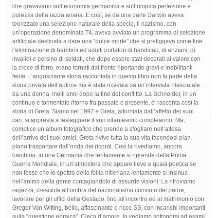
che gravavano sull’economia germanica e sull’utopica perfezione e
purezza della razza ariana. E così, se da una parte Darwin aveva
teorizzato una selezione naturale della specie, il nazismo, con
un’operazione denominata T4, aveva avviato un programma di selezione
artificiale destinata a dare una “dolce morte” che si prefiggeva come fine
l’eliminazione di bambini ed adulti portatori di handicap, di anziani, di
invalidi e persino di soldati, che dopo essere stati decorati al valore con
la croce di ferro, erano tornati dal fronte riportando gravi e inabilitanti
ferite. L’angosciante storia raccontata in questo libro non fa parte della
storia privata dell’autrice ma è stata ricavata da un’intervista rilasciatale
da una donna, molti anni dopo la fine del conflitto. La Schneider, in un
continuo e tormentato ritorno fra passato e presente, ci racconta così la
storia di Greta. Siamo nel 1997 e Greta, attorniata dall’affetto dei suoi
cari, si appresta a festeggiare il suo ottantesimo compleanno. Ma,
complice un album fotografico che prende a sfogliare nell’attesa
dell’arrivo dei suoi amici, Greta rivive tutta la sua vita facendosi pian
piano trasportare dall’onda dei ricordi. Così la rivediamo, ancora
bambina, in una Germania che lentamente si riprende dalla Prima
Guerra Mondiale, in un’atmosfera che appare lieve e quasi poetica se
non fosse che lo spettro della follia hitleriana lentamente si insinua
nell’animo della gente contagiandolo di assurde visioni. La ritroviamo
ragazza, cresciuta all’ombra del nazionalismo convinto del padre,
lavorare per gli uffici della Gestapo, fino all’incontro ed al matrimonio con
Gregor Von Witting, bello, affascinante e ricco SS, con incarichi importanti
sulla “questione ebraica”. Cieca d’amore, la vediamo sottoporsi ad esami