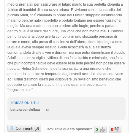
medici prenatali per assicurare al futuro marito la sua perfetta idoneità a
fattrice di bambini di pura razza ariana. Riviviamo con lei la nascita del
piccolo Adolf, così chiamato in onore del Fuhrer, strappato all’abbraccio
materno perché nato imperfetto e portato lontano per essere “curato” al
meglio. Ma una madre non può credere alle bugie, perché a parlare
dentro di lei è la voce del cuore, una voce che non mente mai. E l’amore
per lui la porterà, dopo averla coinvolta in uno straziante percorso di
orrore e morte, alla presa di coscienza dell’aberrazione ideologica entro
la quale aveva sempre vissuto. Greta ricostruirà la sua esistenza
contornandola di affetti veri e duraturi, ma mai potrà dimenticare il piccolo
Adolf, nato senza ciglia , vittima di una follia lucida e criminale, una follia
che pur incomprensibile deve essere resa nota perché non possa essere
ripetuta. Helga Schneider fa della sua scrittura una missione che,
annullando la distanza temporale dagli eventi accaduti, dia ancora voce
agli ultimi testimoni diretti per dissolvere un revisionismo benevolo che
potrebbe spianare la via ad un ingiusto quanto irresponsabile
“negazionismo”.
INDICAZIONI UTILI
sì
Lettura consigliata
Commenti (0)
Trovi utile questa opinione?
2
0