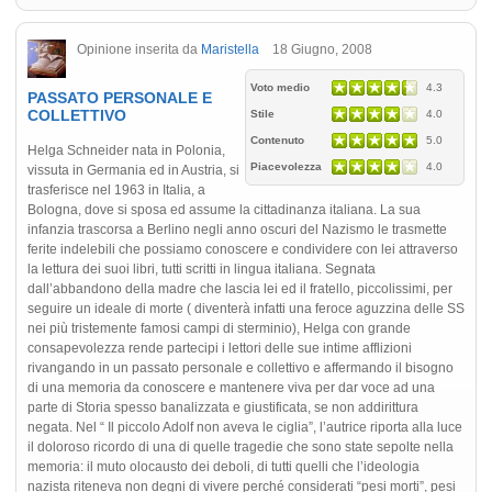
Opinione inserita da
Maristella
18 Giugno, 2008
Voto medio
4.3
PASSATO PERSONALE E
COLLETTIVO
Stile
4.0
Contenuto
5.0
Helga Schneider nata in Polonia,
Piacevolezza
4.0
vissuta in Germania ed in Austria, si
trasferisce nel 1963 in Italia, a
Bologna, dove si sposa ed assume la cittadinanza italiana. La sua
infanzia trascorsa a Berlino negli anno oscuri del Nazismo le trasmette
ferite indelebili che possiamo conoscere e condividere con lei attraverso
la lettura dei suoi libri, tutti scritti in lingua italiana. Segnata
dall’abbandono della madre che lascia lei ed il fratello, piccolissimi, per
seguire un ideale di morte ( diventerà infatti una feroce aguzzina delle SS
nei più tristemente famosi campi di sterminio), Helga con grande
consapevolezza rende partecipi i lettori delle sue intime afflizioni
rivangando in un passato personale e collettivo e affermando il bisogno
di una memoria da conoscere e mantenere viva per dar voce ad una
parte di Storia spesso banalizzata e giustificata, se non addirittura
negata. Nel “ Il piccolo Adolf non aveva le ciglia”, l’autrice riporta alla luce
il doloroso ricordo di una di quelle tragedie che sono state sepolte nella
memoria: il muto olocausto dei deboli, di tutti quelli che l’ideologia
nazista riteneva non degni di vivere perché considerati “pesi morti”, pesi