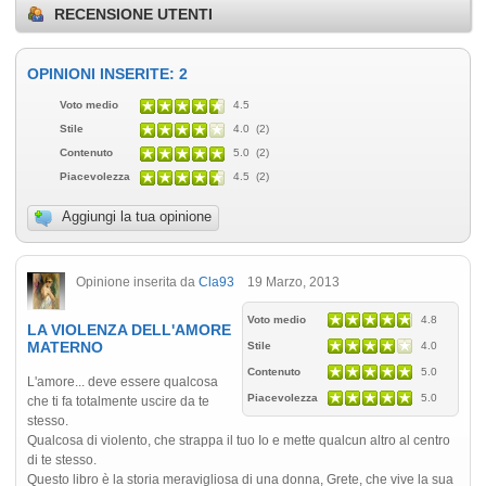
RECENSIONE UTENTI
OPINIONI INSERITE: 2
Voto medio
4.5
Stile
4.0 (2)
Contenuto
5.0 (2)
Piacevolezza
4.5 (2)
Aggiungi la tua opinione
Opinione inserita da
Cla93
19 Marzo, 2013
Voto medio
4.8
LA VIOLENZA DELL'AMORE
MATERNO
Stile
4.0
Contenuto
5.0
L'amore... deve essere qualcosa
Piacevolezza
5.0
che ti fa totalmente uscire da te
stesso.
Qualcosa di violento, che strappa il tuo Io e mette qualcun altro al centro
di te stesso.
Questo libro è la storia meravigliosa di una donna, Grete, che vive la sua