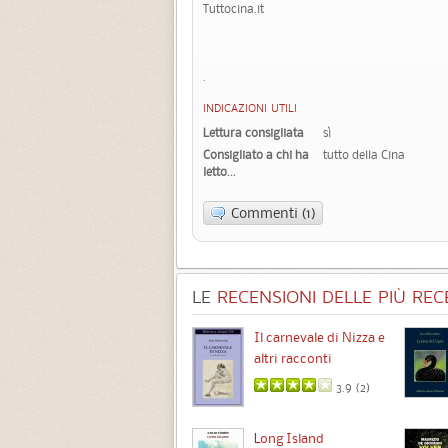
Tuttocina.it
.
INDICAZIONI UTILI
Lettura consigliata
sì
Consigliato a chi ha
tutto della Cina
letto...
Commenti (1)
LE
RECENSIONI DELLE PIÙ RECE
Chimere
Il carnevale di Nizza e
altri racconti
3.5 (
1
)
3.9 (
2
)
Intermezzo
Long Island