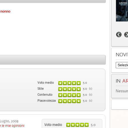
 nonno
NOVI
IN
AR
Voto medio
5.0
Stile
5.0 (1)
Nessun 
Contenuto
5.0 (1)
Piacevolezza
5.0 (1)
uglio, 2008
Voto medio
5.0
 le mie opinioni