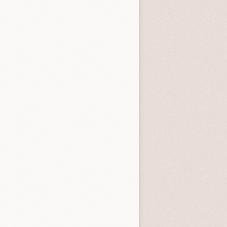
tardi
3.3 (
4
)
4.0 (
1
)