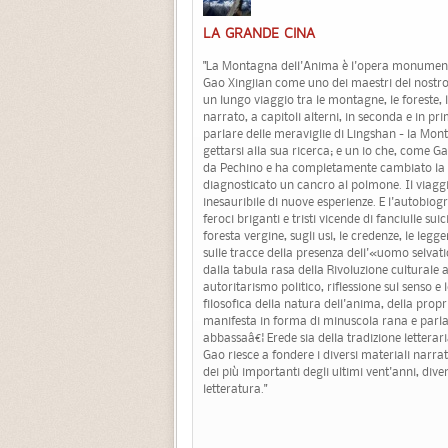
LA GRANDE CINA
"La Montagna dell'Anima è l'opera monumen
Gao Xingjian come uno dei maestri del nostro 
un lungo viaggio tra le montagne, le foreste, le
narrato, a capitoli alterni, in seconda e in pr
parlare delle meraviglie di Lingshan - la Mont
gettarsi alla sua ricerca; e un io che, come G
da Pechino e ha completamente cambiato la p
diagnosticato un cancro al polmone. Il viaggio
inesauribile di nuove esperienze. E l'autobiog
feroci briganti e tristi vicende di fanciulle su
foresta vergine, sugli usi, le credenze, le legge
sulle tracce della presenza dell'«uomo selvati
dalla tabula rasa della Rivoluzione cultural
autoritarismo politico, riflessione sul senso e
filosofica della natura dell'anima, della propria
manifesta in forma di minuscola rana e parla 
abbassaâ€¦ Erede sia della tradizione letterar
Gao riesce a fondere i diversi materiali narra
dei più importanti degli ultimi vent'anni, div
letteratura."