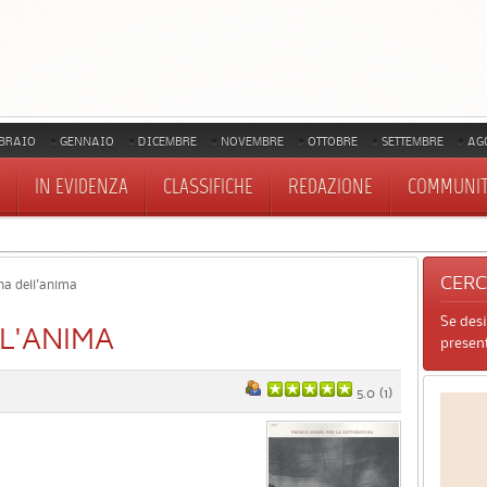
BRAIO
GENNAIO
DICEMBRE
NOVEMBRE
OTTOBRE
SETTEMBRE
AG
IN EVIDENZA
CLASSIFICHE
REDAZIONE
COMMUNI
CER
a dell'anima
Se des
L'ANIMA
present
5.0
(
1
)