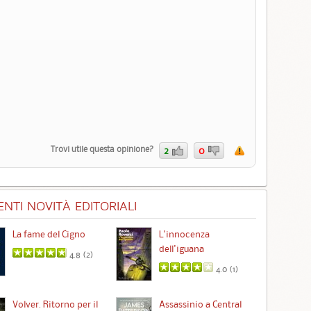
Trovi utile questa opinione?
2
0
NTI NOVITÀ EDITORIALI
La fame del Cigno
L'innocenza
Id
dell'iguana
4.8 (
2
)
4.0 (
1
)
Ta
Volver. Ritorno per il
Assassinio a Central