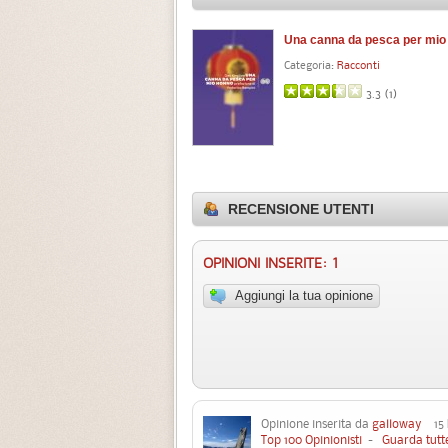
Una canna da pesca per mio
Categoria:
Racconti
3.3 (
1
)
RECENSIONE UTENTI
OPINIONI INSERITE: 1
Aggiungi la tua opinione
Opinione inserita da
galloway
15 L
Top 100 Opinionisti
-
Guarda tutte