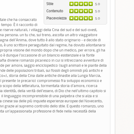
Stile
5.0
Contenuto
5.0
Piacevolezza
5.0
tale che ha consacrato
tempo. È il racconto di
 riserve naturali, i villaggi della Cina del sud e del sud-ovest,
ima persona: un tu che, sul treno, ascolta un altro viaggiatore
agna dell'Anima, dove tutto è allo stato originario - e decide di
ao, è uno scrittore perseguitato dal regime, ha dovuto allontanarsi
ropria visione del mondo dopo che un medico, per errore, gli ha
 è dunque l'occasione di un bilancio esistenziale e la fonte
rafia diviene romanzo picaresco in cui si intrecciano avventure di
icide per amore, saggio enciclopedico (sugli animali e le piante della
nde delle popolazioni tribali, sui fossili degli ominidi più antichi e
co»), storia della Cina dalle antiche dinastie alla Lunga Marcia,
e al presente (e precario) compromesso fra sviluppo economico e
 lo scopo della letteratura, tormentata storia d'amore, ricerca
 identità, della verità dell'essere, di Dio che nell'ultimo capitolo si
il linguaggio incomprensibile di una palpebra che si alza e si
ia cinese sia delle più inquiete esperienze europee del Novecento,
tivi grazie al supremo controllo dello stile. E questo romanzo, uno
enta un'appassionata professione di fede nella necessità della