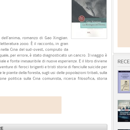
 dell'anima, romanzo di Gao Xingjian.
etteratura 2000. È il racconto, in gran
 nella Cina del sud-ovest, compiuto da
quale, per errore, è stato diagnosticato un cancro. Il viaggio è
ale e fonte inesauribile di nuove esperienze. E il libro diviene
RECE
nture di feroci briganti e tristi storie di fanciulle suicide per
e piante della foresta, sugli usi delle popolazioni tribali, sulla
one politica sulla Cina comunista, ricerca filosofica, storia
RE