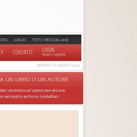
OSTO
LUGLIO
TUTTI I MESI DAL 2008
LOGIN
TY
CONTATTI
Accedi o registrati
VENERDÌ 07 AGOSTO 2026
CA
UN LIBRO O UN AUTORE
ideri recensire un'opera non ancora
e nel nostro archivio contattaci