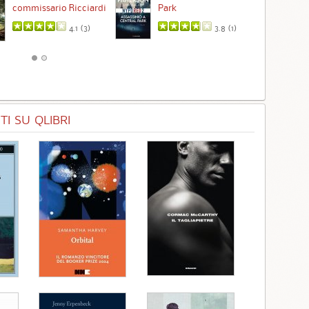
commissario Ricciardi
Park
4.1 (
3
)
3.8 (
1
)
I SU QLIBRI