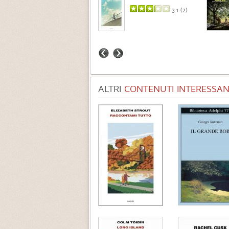
3.7 (
3
)
3.1 (
2
)
ALTRI
CONTENUTI INTERESSANT