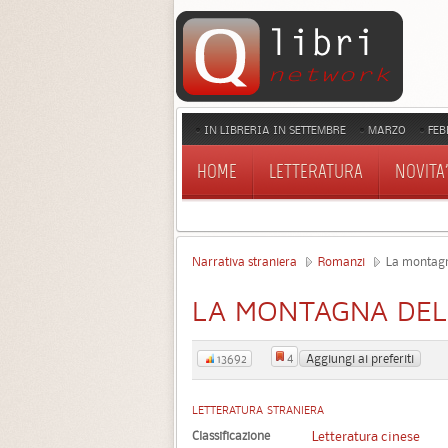
IN LIBRERIA IN SETTEMBRE
MARZO
FEB
HOME
LETTERATURA
NOVITA'
Narrativa straniera
Romanzi
La montagn
LA MONTAGNA DEL
4
Aggiungi ai preferiti
13692
LETTERATURA STRANIERA
Classificazione
Letteratura cinese