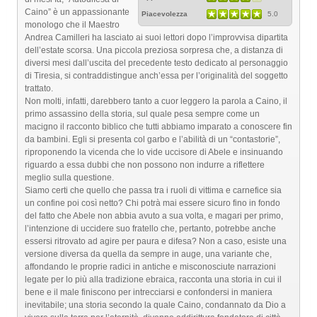
Caino” è un appassionante
Piacevolezza
5.0
monologo che il Maestro
Andrea Camilleri ha lasciato ai suoi lettori dopo l’improvvisa dipartita
dell’estate scorsa. Una piccola preziosa sorpresa che, a distanza di
diversi mesi dall’uscita del precedente testo dedicato al personaggio
di Tiresia, si contraddistingue anch’essa per l’originalità del soggetto
trattato.
Non molti, infatti, darebbero tanto a cuor leggero la parola a Caino, il
primo assassino della storia, sul quale pesa sempre come un
macigno il racconto biblico che tutti abbiamo imparato a conoscere fin
da bambini. Egli si presenta col garbo e l’abilità di un “contastorie”,
riproponendo la vicenda che lo vide uccisore di Abele e insinuando
riguardo a essa dubbi che non possono non indurre a riflettere
meglio sulla questione.
Siamo certi che quello che passa tra i ruoli di vittima e carnefice sia
un confine poi così netto? Chi potrà mai essere sicuro fino in fondo
del fatto che Abele non abbia avuto a sua volta, e magari per primo,
l’intenzione di uccidere suo fratello che, pertanto, potrebbe anche
essersi ritrovato ad agire per paura e difesa? Non a caso, esiste una
versione diversa da quella da sempre in auge, una variante che,
affondando le proprie radici in antiche e misconosciute narrazioni
legate per lo più alla tradizione ebraica, racconta una storia in cui il
bene e il male finiscono per intrecciarsi e confondersi in maniera
inevitabile; una storia secondo la quale Caino, condannato da Dio a