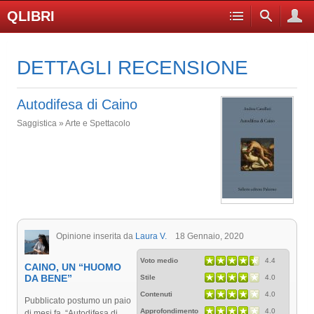
QLIBRI
DETTAGLI RECENSIONE
Autodifesa di Caino
Saggistica » Arte e Spettacolo
Opinione inserita da
Laura V.
18 Gennaio, 2020
Voto medio
4.4
CAINO, UN “HUOMO
DA BENE”
Stile
4.0
Contenuti
4.0
Pubblicato postumo un paio
Approfondimento
4.0
di mesi fa, “Autodifesa di