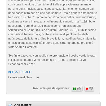
vivere sulla terra per l’eternità, divenne addirittura fondatore di città,
così come inventore di tecniche utili alla sopravvivenza umana e
persino della musica. La consapevolezza “[…] che non sempre dal
bene nasce altro bene e che non sempre il male genera altro male” è
ben viva in lui che, “huomo da bene” come lo definì Giordano Bruno,
continua a vivere in mezzo a noi in quanto simbolo, ma “[…]simbolo
necessario, perché senza il male il bene non esisterebbe.”
“Autodifesa di Caino” (Sellerio editore Palermo, 2019) è un libriccino
che parla di bene e male, di libero arbitrio, di pentimento, della
nefandezza della tortura. Una breve lettura, ma di profonda intensità
e ricca di quella sensibilità propria dello straordinario autore che è
stato Andrea Camilleri.
“Ho finito davvero. Non voglio che pronunciate il vostro verdetto ora.
Riflettete su quanto vi ho raccontato […] e poi decidete da voi.
Secondo coscienza.”
INDICAZIONI UTILI
sì
Lettura consigliata
Trovi utile questa opinione?
15
0
COMMENTI