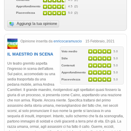
Approfondimento
4.5 (2)
Piacevolezza
5.0 (2)
Aggiungi la tua opinione
Opinione inserita da
enricocaramuscio
15 Febbraio, 2021
Voto medio
5.0
IL MAESTRO IN SCENA
Stile
5.0
Un teatro gremito aspetta
Contenuti
5.0
l'ingresso in scena dell'attore.
Approfondimento
5.0
Sul palco, accomodato su una
sedia trasportata da una
Piacevolezza
5.0
pedana mobile, arriva Andrea
Camilleri. Il grande maestro, rivolgendosi agli spettatori quasi fossero la
giuria di un processo, si presenta come Caino, aspettando una reazione
che non arriva. Ripete. Ancora niente. Specifica trattarsi del primo
assassino della storia umana, meravigliandosi del fatto che, nei secoli
scorsi, al solo pronunciare il suo nome la gente si lanciava in una
sequela di insulti, improperi. Intanto, sullo schermo che fa da scenografia,
partono immagini di soldati e civili giacenti a terra privi di vita. Eh già. La
razza umana, ormai, agli assassini ci ha fatto il callo. Guerre, eccidi,