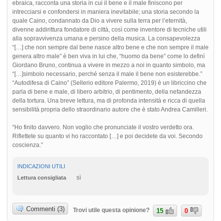
ebraica, racconta una storia in cui il bene e il male finiscono per
intrecciarsi e confondersi in maniera inevitabile; una storia secondo la
quale Caino, condannato da Dio a vivere sulla terra per l’eternità,
divenne addirittura fondatore di città, così come inventore di tecniche utili
alla sopravvivenza umana e persino della musica. La consapevolezza
“[…] che non sempre dal bene nasce altro bene e che non sempre il male
genera altro male” è ben viva in lui che, “huomo da bene” come lo definì
Giordano Bruno, continua a vivere in mezzo a noi in quanto simbolo, ma
“[…]simbolo necessario, perché senza il male il bene non esisterebbe.”
“Autodifesa di Caino” (Sellerio editore Palermo, 2019) è un libriccino che
parla di bene e male, di libero arbitrio, di pentimento, della nefandezza
della tortura. Una breve lettura, ma di profonda intensità e ricca di quella
sensibilità propria dello straordinario autore che è stato Andrea Camilleri.
“Ho finito davvero. Non voglio che pronunciate il vostro verdetto ora.
Riflettete su quanto vi ho raccontato […] e poi decidete da voi. Secondo
coscienza.”
INDICAZIONI UTILI
sì
Lettura consigliata
Commenti (3)
Trovi utile questa opinione?
15
0