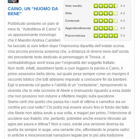
Voto medio
4.4
CAINO, UN “HUOMO DA
BENE”
Stile
4.0
Contenuti
4.0
Pubblicato postumo un paio di
Approfondimento
4.0
mesi fa, “Autodifesa di Caino” è
un appassionante monologo
Piacevolezza
5.0
che il Maestro Andrea Camilleri
ha lasciato ai suoi lettori dopo l’improvvisa dipartita dell’estate scorsa.
Una piccola preziosa sorpresa che, a distanza di diversi mesi dall’uscita
del precedente testo dedicato al personaggio di Tiresia, si
contraddistingue anch’essa per l’originalità del soggetto trattato.
Non molti, infatti, darebbero tanto a cuor leggero la parola a Caino, il
primo assassino della storia, sul quale pesa sempre come un macigno il
racconto biblico che tutti abbiamo imparato a conoscere fin da bambini.
Egli si presenta col garbo e l’abilità di un “contastorie”, riproponendo la
vicenda che lo vide uccisore di Abele e insinuando riguardo a essa dubbi
che non possono non indurre a riflettere meglio sulla questione.
Siamo certi che quello che passa tra i ruoli di vittima e carnefice sia un
confine poi così netto? Chi potrà mai essere sicuro fino in fondo del fatto
che Abele non abbia avuto a sua volta, e magari per primo, l’intenzione di
uccidere suo fratello che, pertanto, potrebbe anche essersi ritrovato ad
agire per paura e difesa? Non a caso, esiste una versione diversa da
quella da sempre in auge, una variante che, affondando le proprie radici
in antiche e misconosciute narrazioni legate per lo più alla tradizione