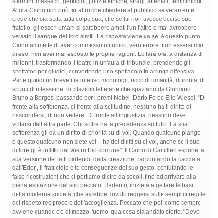
stermini, massacri, genocidi, pulizie etniche, stragi, attentati, femminicidi.
Allora Caino non può far altro che chiedere al pubblico se veramente
crede che sia stata tutta colpa sua, che se lui non avesse ucciso suo
fratello, gli esseri umani si sarebbero amati l'un l'altro e mai avrebbero
versato il sangue dei loro simili. La risposta viene da sé. A questo punto
Caino ammette di aver commesso un unico, vero errore: non essersi mai
difeso, non aver mai esposto le proprie ragioni. Lo farà ora, a distanza di
millenni, trasformando il teatro in un'aula di tribunale, prendendo gli
spettatori per giudici, convertendo uno spettacolo in arringa difensiva.
Parte quindi un breve ma intenso monologo, ricco di umanità, di ironia, di
spunti di riflessione, di citazioni letterarie che spaziano da Giordano
Bruno a Borges, passando per i premi Nobel Dario Fo ed Elie Wiesel. "Di
fronte alla sofferenza, di fronte alla solitudine, nessuno ha il diritto di
nascondersi, di non vedere. Di fronte all’ingiustizia, nessuno deve
voltarsi dall’altra parte. Chi soffre ha la precedenza su tutto. La sua
sofferenza gli dà un diritto di priorità su di voi. Quando qualcuno piange –
e questo qualcuno non siete voi – ha dei diritti su di voi, anche se il suo
dolore gli è inflitto dal vostro Dio comune". Il Caino di Camilleri espone la
sua versione dei fatti partendo dalla creazione, raccontando la cacciata
dall'Eden, il fratricidio e le conseguenze del suo gesto, confutando le
false ricostruzioni che ci portiamo dietro da secoli, fino ad arrivare alla
piena espiazione del suo peccato. Redento, inizierà a gettare le basi
della moderna società, che avrebbe dovuto reggersi sulle semplici regole
del rispetto reciproco e dell'accoglienza. Peccato che poi, come sempre
avviene quando c'è di mezzo l'uomo, qualcosa sia andato storto. "Devo