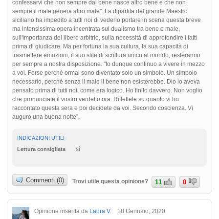
confessarvi che non sempre dal bene nasce altro bene e che non
sempre il male genera altro male". La dipartita del grande Maestro
siciliano ha impedito a tutti noi di vederlo portare in scena questa breve
ma intensissima opera incentrata sul dualismo tra bene e male,
sull'importanza del libero arbitrio, sulla necessità di approfondire i fatti
prima di giudicare. Ma per fortuna la sua cultura, la sua capacità di
trasmettere emozioni, il suo stile di scrittura unico al mondo, resteranno
per sempre a nostra disposizione. "Io dunque continuo a vivere in mezzo
a voi. Forse perché ormai sono diventato solo un simbolo. Un simbolo
necessario, perché senza il male il bene non esisterebbe. Dio lo aveva
pensato prima di tutti noi, come era logico. Ho finito davvero. Non voglio
che pronunciate il vostro verdetto ora. Riflettete su quanto vi ho
raccontato questa sera e poi decidete da voi. Secondo coscienza. Vi
auguro una buona notte".
INDICAZIONI UTILI
sì
Lettura consigliata
Commenti (0)
Trovi utile questa opinione?
11
0
Opinione inserita da
Laura V.
18 Gennaio, 2020