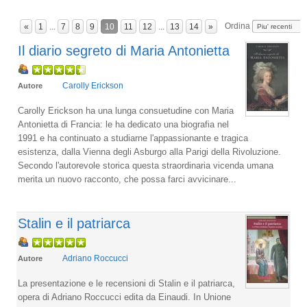
Ordina
«
1
...
7
8
9
10
11
12
...
13
14
»
Il diario segreto di Maria Antonietta
Carolly Erickson
Autore
Carolly Erickson ha una lunga consuetudine con Maria
Antonietta di Francia: le ha dedicato una biografia nel
1991 e ha continuato a studiarne l'appassionante e tragica
esistenza, dalla Vienna degli Asburgo alla Parigi della Rivoluzione.
Secondo l'autorevole storica questa straordinaria vicenda umana
merita un nuovo racconto, che possa farci avvicinare...
Stalin e il patriarca
Adriano Roccucci
Autore
La presentazione e le recensioni di Stalin e il patriarca,
opera di Adriano Roccucci edita da Einaudi. In Unione