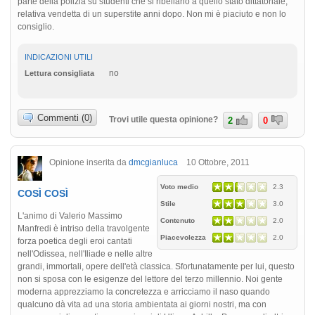
parte della polizia su studenti che si ribellano a quello stato dittatoriale,
relativa vendetta di un superstite anni dopo. Non mi è piaciuto e non lo
consiglio.
INDICAZIONI UTILI
no
Lettura consigliata
Commenti (0)
Trovi utile questa opinione?
2
0
Opinione inserita da
dmcgianluca
10 Ottobre, 2011
Voto medio
2.3
COSÌ COSÌ
Stile
3.0
L'animo di Valerio Massimo
Contenuto
2.0
Manfredi è intriso della travolgente
Piacevolezza
2.0
forza poetica degli eroi cantati
nell'Odissea, nell'Iliade e nelle altre
grandi, immortali, opere dell'età classica. Sfortunatamente per lui, questo
non si sposa con le esigenze del lettore del terzo millennio. Noi gente
moderna apprezziamo la concretezza e arricciamo il naso quando
qualcuno dà vita ad una storia ambientata ai giorni nostri, ma con