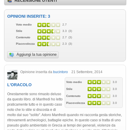
RECENSIONE UTENTI
OPINIONI INSERITE: 3
Voto medio
2.7
Stile
3.3 (3)
Contenuto
2.7 (3)
Piacevolezza
2.3 (3)
Aggiungi la tua opinione
Opinione inserita da
bucintoro
21 Settembre, 2014
Voto medio
3.0
L'ORACOLO
Stile
3.0
Onestamente sono rimasto deluso
Contenuto
3.0
da questo libro. di Manfredi ho letto
Piacevolezza
3.0
praticamente tutto e in questo caso
noto che lo stile si discosta e di
molto dal suo "solito". Adoro Manfredi quando mi racconta gesta storiche,
ritrovamenti archeologici, battaglie epiche. In questo caso si tratta di uno
pseudo giallo ambientato in Grecia ai tempi dei generali, violenze da