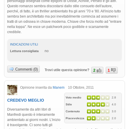
personaggi disegnati come epigoni di Ulisse, Achille, Perseo e gli altri.
Questo romanzo sembra discostarsi dallo stile consueto dell'autore,
perché, di fatto, è un thriller ambientato fra gli anni '70 e '80. All'inizio tutto
sembra ben architettato ma poi inevitabilmente comincia ad assumere i
tratti di un odissea in chiave moderna. Chiave che forza molto ad "entrare
nella toppa". Ne esce un patchwork poco godibile e scarsamente
credibile.
INDICAZIONI UTILI
no
Lettura consigliata
Commenti (0)
Trovi utile questa opinione?
2
1
Opinione inserita da
Manem
10 Ottobre, 2011
Voto medio
2.8
CREDEVO MEGLIO
Stile
4.0
Diversamente da altri libri di
Contenuto
3.0
Manfredi questo è interamente
Piacevolezza
2.0
ambientato ai giorni nostri. L'inizio
è travolgente. Ci sono tutti gli