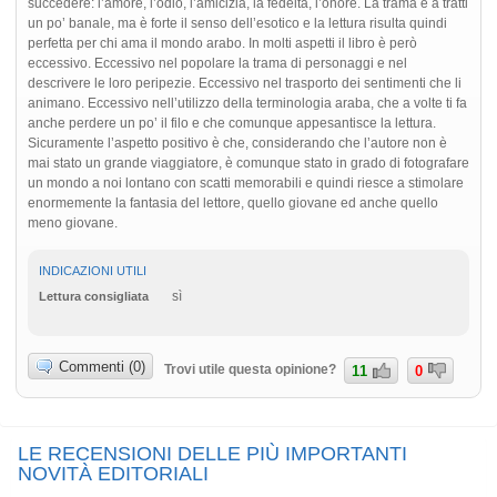
succedere: l’amore, l’odio, l’amicizia, la fedeltà, l’onore. La trama è a tratti
un po’ banale, ma è forte il senso dell’esotico e la lettura risulta quindi
perfetta per chi ama il mondo arabo. In molti aspetti il libro è però
eccessivo. Eccessivo nel popolare la trama di personaggi e nel
descrivere le loro peripezie. Eccessivo nel trasporto dei sentimenti che li
animano. Eccessivo nell’utilizzo della terminologia araba, che a volte ti fa
anche perdere un po’ il filo e che comunque appesantisce la lettura.
Sicuramente l’aspetto positivo è che, considerando che l’autore non è
mai stato un grande viaggiatore, è comunque stato in grado di fotografare
un mondo a noi lontano con scatti memorabili e quindi riesce a stimolare
enormemente la fantasia del lettore, quello giovane ed anche quello
meno giovane.
INDICAZIONI UTILI
sì
Lettura consigliata
Commenti (0)
Trovi utile questa opinione?
11
0
LE RECENSIONI DELLE PIÙ IMPORTANTI
NOVITÀ EDITORIALI