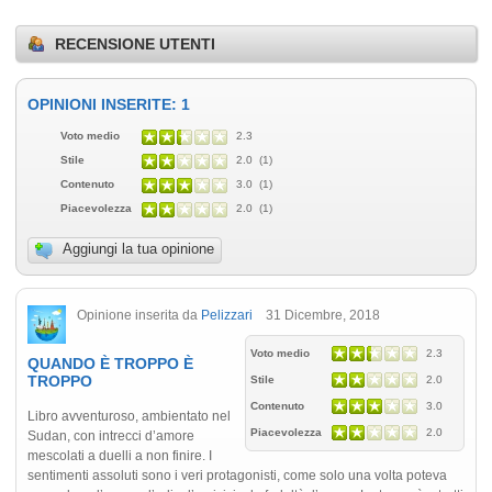
RECENSIONE UTENTI
OPINIONI INSERITE: 1
Voto medio
2.3
Stile
2.0 (1)
Contenuto
3.0 (1)
Piacevolezza
2.0 (1)
Aggiungi la tua opinione
Opinione inserita da
Pelizzari
31 Dicembre, 2018
Voto medio
2.3
QUANDO È TROPPO È
TROPPO
Stile
2.0
Contenuto
3.0
Libro avventuroso, ambientato nel
Piacevolezza
2.0
Sudan, con intrecci d’amore
mescolati a duelli a non finire. I
sentimenti assoluti sono i veri protagonisti, come solo una volta poteva