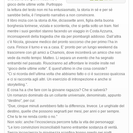
gioco delle ultime volte. Purtroppo
la lettura del testo non mi ha entusiasmato, la storia in sé e per sé
sarebbe bella, è l’impianto narrativo a non convincere.
Il libro inizia con la storia di Ale, diciassette anni, figlia della buona
borghesia torinese, viziata e scontenta, che si getta sotto un tram. Nel
mentre i suoi genitori stanno facendo un viaggio in Costa Azzurra,
inconsapevoli della tragedia che sta per piombargli addosso. Dall’altra
c’è Nicola, giovane medico del pronto soccorso che per primo l’ha in
cura. Finisce il turno e va a casa. E’ pronto per un lungo weekend da
trascorrere con gli amici a Chamois, dove incontrerà un amico che non
vede da molto tempo: Matteo. Li separa un evento che ha segnato
entrambi nel passato. Riusciranno ad affrontare le insidie insite nel
“gioco delle ultime volte”. E quest’ultimo in che cosa consiste?
“Ci si ricorda dell’ultima volta che abbiamo fatto o ci è successo qualcosa
e ci si racconta agli altri. Un esercizio di introspezione e anche si
storytelling.”.
E cosa ha a che fare con la giovane ragazza? Che si salverà?
Un romanzo dominato da un collante universale, denominato, appunto
“destino”, per cui:
“Due, cinque minuti avrebbero fatto la differenza. Invece. Le unghiate del
destino, quelle che possono segnarti per mesi, per anni o per sempre.
Che tu te ne renda conto o no.”
Non solo: anche l’incoscienza percorre tutta la vita dei personaggi:
“Le loro convinzioni inconciliabili hanno entrambe sostanza di verità.
Senza incoscienza la giovinezza sconfina troppo presto nei piatti