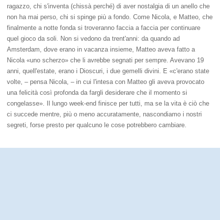
ragazzo, chi s'inventa (chissà perché) di aver nostalgia di un anello che
non ha mai perso, chi si spinge più a fondo. Come Nicola, e Matteo, che
finalmente a notte fonda si troveranno faccia a faccia per continuare
quel gioco da soli. Non si vedono da trent'anni: da quando ad
Amsterdam, dove erano in vacanza insieme, Matteo aveva fatto a
Nicola «uno scherzo» che li avrebbe segnati per sempre. Avevano 19
anni, quell'estate, erano i Dioscuri, i due gemelli divini. E «c'erano state
volte, – pensa Nicola, – in cui l'intesa con Matteo gli aveva provocato
una felicità così profonda da fargli desiderare che il momento si
congelasse». Il lungo week-end finisce per tutti, ma se la vita è ciò che
ci succede mentre, più o meno accuratamente, nascondiamo i nostri
segreti, forse presto per qualcuno le cose potrebbero cambiare.