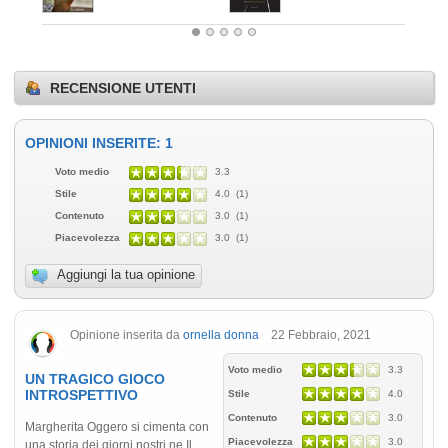
RECENSIONE UTENTI
OPINIONI INSERITE: 1
Voto medio
3.3
Stile
4.0 (1)
Contenuto
3.0 (1)
Piacevolezza
3.0 (1)
Aggiungi la tua opinione
Opinione inserita da
ornella donna
22 Febbraio, 2021
Voto medio
3.3
UN TRAGICO GIOCO
INTROSPETTIVO
Stile
4.0
Contenuto
3.0
Margherita Oggero si cimenta con
Piacevolezza
3.0
una storia dei giorni nostri ne Il