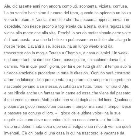
Ale, diciassette anni non ancora compiuti, scontenta, viziata, confusa.
Lo ha sentito benissimo il rumore del tram, quando ha spiccato un balzo
verso le rotaie. E Nicola, il medico che l'ha soccorsa appena arrivata in
ospedale, non riesce proprio a togliersela dalla testa, quella ragazza più
vicina alla morte che alla vita. Perché lo scudo professionale certe volte
è di cartapesta, e anche la bellezza può essere un coltello che allarga le
nostre ferite. Davanti a sé, adesso, ha un lungo week- end da
trascorrere con la moglie Teresa a Chamois, a casa di amici. Un week-
end come tanti, si direbbe. Cene, passeggiate, chiacchiere davanti al
camino. Ma in quei pochi giorni, per lui e per tutti gli altri, il tempo subirà
un'accelerazione e procederà in tutte le direzioni. Ognuno sarà costretto
a fare un bilancio della propria vita e a portare allo scoperto i segreti che
nasconde persino a se stesso. A catalizzare tutto, forse, l'ombra di Ale,
e per Nicola anche un fantasma in carne ed ossa che viene dal passato:
il suo vecchio amico Matteo che non vede dagli anni del liceo. Qualcuno
proporrà un gioco innocuo per passare il tempo: ma sarà il tempo invece
a passare su ognuno di loro. «Il gioco delle ultime volte» ha le sue
regole: ciascuno deve raccontare l'ultima occasione in cui ha fatto o
visto una determinata cosa o persona; valgono sia i ricordi veri sia quelli
inventati. C'è chi parla di una casa in cui ha trascorso le vacanze da