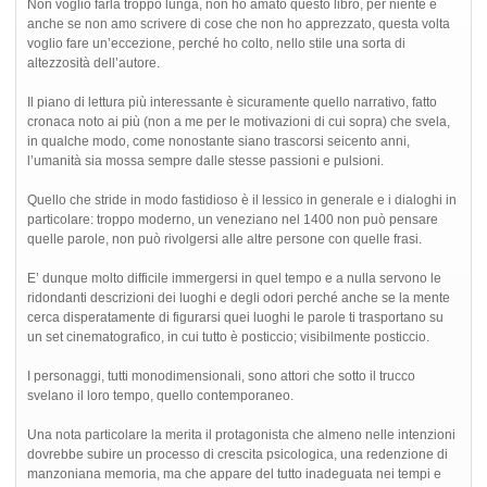
Non voglio farla troppo lunga, non ho amato questo libro, per niente e
anche se non amo scrivere di cose che non ho apprezzato, questa volta
voglio fare un’eccezione, perché ho colto, nello stile una sorta di
altezzosità dell’autore.
Il piano di lettura più interessante è sicuramente quello narrativo, fatto
cronaca noto ai più (non a me per le motivazioni di cui sopra) che svela,
in qualche modo, come nonostante siano trascorsi seicento anni,
l’umanità sia mossa sempre dalle stesse passioni e pulsioni.
Quello che stride in modo fastidioso è il lessico in generale e i dialoghi in
particolare: troppo moderno, un veneziano nel 1400 non può pensare
quelle parole, non può rivolgersi alle altre persone con quelle frasi.
E’ dunque molto difficile immergersi in quel tempo e a nulla servono le
ridondanti descrizioni dei luoghi e degli odori perché anche se la mente
cerca disperatamente di figurarsi quei luoghi le parole ti trasportano su
un set cinematografico, in cui tutto è posticcio; visibilmente posticcio.
I personaggi, tutti monodimensionali, sono attori che sotto il trucco
svelano il loro tempo, quello contemporaneo.
Una nota particolare la merita il protagonista che almeno nelle intenzioni
dovrebbe subire un processo di crescita psicologica, una redenzione di
manzoniana memoria, ma che appare del tutto inadeguata nei tempi e