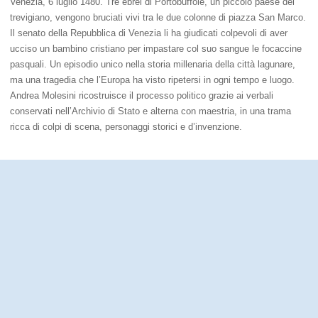
Venezia, 6 luglio 1480. Tre ebrei di Portobuffolè, un piccolo paese del
trevigiano, vengono bruciati vivi tra le due colonne di piazza San Marco.
Il senato della Repubblica di Venezia li ha giudicati colpevoli di aver
ucciso un bambino cristiano per impastare col suo sangue le focaccine
pasquali. Un episodio unico nella storia millenaria della città lagunare,
ma una tragedia che l’Europa ha visto ripetersi in ogni tempo e luogo.
Andrea Molesini ricostruisce il processo politico grazie ai verbali
conservati nell’Archivio di Stato e alterna con maestria, in una trama
ricca di colpi di scena, personaggi storici e d’invenzione.