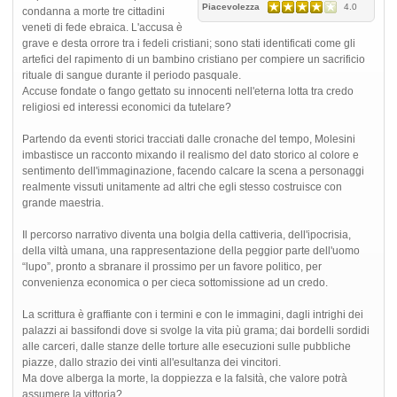
Piacevolezza
4.0
condanna a morte tre cittadini
veneti di fede ebraica. L'accusa è
grave e desta orrore tra i fedeli cristiani; sono stati identificati come gli
artefici del rapimento di un bambino cristiano per compiere un sacrificio
rituale di sangue durante il periodo pasquale.
Accuse fondate o fango gettato su innocenti nell'eterna lotta tra credo
religiosi ed interessi economici da tutelare?
Partendo da eventi storici tracciati dalle cronache del tempo, Molesini
imbastisce un racconto mixando il realismo del dato storico al colore e
sentimento dell'immaginazione, facendo calcare la scena a personaggi
realmente vissuti unitamente ad altri che egli stesso costruisce con
grande maestria.
Il percorso narrativo diventa una bolgia della cattiveria, dell'ipocrisia,
della viltà umana, una rappresentazione della peggior parte dell'uomo
“lupo”, pronto a sbranare il prossimo per un favore politico, per
convenienza economica o per cieca sottomissione ad un credo.
La scrittura è graffiante con i termini e con le immagini, dagli intrighi dei
palazzi ai bassifondi dove si svolge la vita più grama; dai bordelli sordidi
alle carceri, dalle stanze delle torture alle esecuzioni sulle pubbliche
piazze, dallo strazio dei vinti all'esultanza dei vincitori.
Ma dove alberga la morte, la doppiezza e la falsità, che valore potrà
assumere la vittoria?