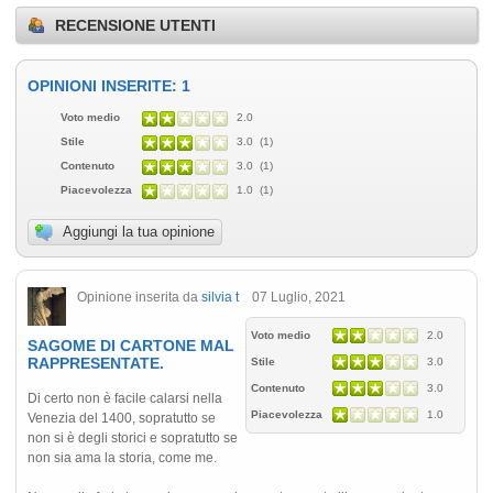
RECENSIONE UTENTI
OPINIONI INSERITE: 1
Voto medio
2.0
Stile
3.0 (1)
Contenuto
3.0 (1)
Piacevolezza
1.0 (1)
Aggiungi la tua opinione
Opinione inserita da
silvia t
07 Luglio, 2021
Voto medio
2.0
SAGOME DI CARTONE MAL
RAPPRESENTATE.
Stile
3.0
Contenuto
3.0
Di certo non è facile calarsi nella
Piacevolezza
1.0
Venezia del 1400, sopratutto se
non si è degli storici e sopratutto se
non sia ama la storia, come me.