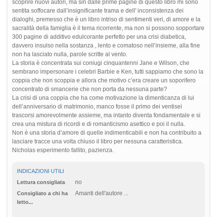
scoprire nuovi autori, ma sin dalle prime pagine di questo libro mi sono
sentita soffocare dall’insignificante trama e dell' inconsistenza dei
dialoghi, premesso che è un libro intriso di sentimenti veri, di amore e la
sacralità della famiglia è il tema ricorrente, ma non si possono sopportare
300 pagine di additivo edulcorante perfetto per una crisi diabetica,
davvero insulso nella sostanza , lento e comatoso nell’insieme, alla fine
non ha lasciato nulla, parole scritte al vento.
La storia è concentrata sui coniugi cinquantenni Jane e Wilson, che
sembrano impersonare i celebri Barbie e Ken, tutti sappiamo che sono la
coppia che non scoppia e allora che motivo c’era creare un soporifero
concentrato di smancerie che non porta da nessuna parte?
La crisi di una coppia che ha come motivazione la dimenticanza di lui
dell’anniversario di matrimonio, manco fosse il primo dei ventisei
trascorsi amorevolmente assieme, ma intanto diventa fondamentale e si
crea una mistura di ricordi e di romanticismo asettico e poi il nulla.
Non è una storia d’amore di quelle indimenticabili e non ha contribuito a
lasciare tracce una volta chiuso il libro per nessuna caratteristica.
Nicholas esperimento fallito, pazienza.
INDICAZIONI UTILI
no
Lettura consigliata
Amanti dell'autore ...
Consigliato a chi ha
letto...