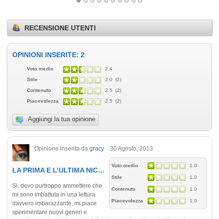
RECENSIONE UTENTI
OPINIONI INSERITE: 2
Voto medio
2.4
Stile
2.0 (2)
Contenuto
2.5 (2)
Piacevolezza
2.5 (2)
Aggiungi la tua opinione
Opinione inserita da
gracy
30 Agosto, 2013
Voto medio
1.0
LA PRIMA E L’ULTIMA NIC…
Stile
1.0
Si, devo purtroppo ammettere che
Contenuto
1.0
mi sono imbattuta in una lettura
Piacevolezza
1.0
davvero imbarazzante, mi piace
sperimentare nuovi generi e