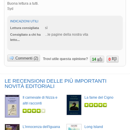
Buona lettura a tutti.
Syd
INDICAZIONI UTILI
sì
Lettura consigliata
...le pagine della nostra vita
Consigliato a chi ha
letto...
Commenti (2)
Trovi utile questa opinione?
14
0
LE RECENSIONI DELLE PIÙ IMPORTANTI
NOVITÀ EDITORIALI
Il carnevale di Nizza e
La fame del Cigno
altri racconti
L'innocenza dell'iguana
Long Island