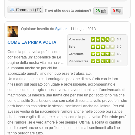
Commenti (11)
Trovi utile questa opinione?
28
0
Opinione inserita da
Sydbar
11 Luglio, 2013
Voto medio
3.8
COME LA PRIMA VOLTA
Stile
3.0
Come la prima volta può essere
Contenuto
4.0
considerata un' appendice de Le
Piacevolezza
4.0
pagine della nostra vita ma ha vita
autonoma anche se per chi ha
apprezzato quest'ultimo non può essere tralasciato.
Un matrimonio, una crisi coniugale, persone di mezz' età con le loro
riflessioni sul passato coniugale e professionale, accompagnato e
condito con una tragica inosservanza...aver dimenticato l'anniversario di
matrimonio. Si innesca una trama che per stile un po ' sotto tono ma che
come al solito Sparks condisce con colpi di scena, a volte prevedibili, che
però lasciano esplodere lo stesso i sentimenti anche nel lettore. Per chi
avesse voglia di far riaccendere l'amore anche nelle coppie più stantie
che hanno voglia di stupire e stupirsi come la prima volta. Ricordate però
che l'amore, se è vero amore è per sempre. Ottima la scelta di capitoli
medio brevi anche se un po ' lento nel ritmo...ma i sentimenti alla fine
fanno perdonare tutto.