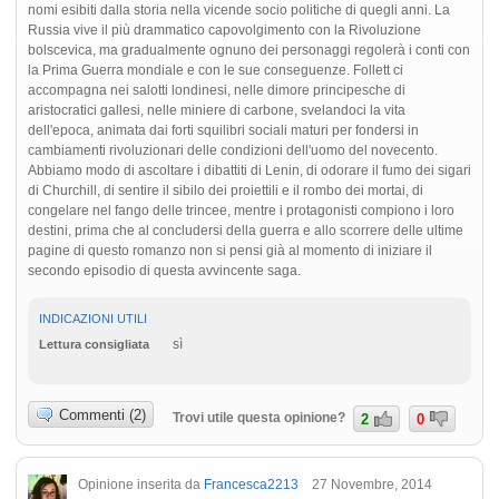
nomi esibiti dalla storia nella vicende socio politiche di quegli anni. La
Russia vive il più drammatico capovolgimento con la Rivoluzione
bolscevica, ma gradualmente ognuno dei personaggi regolerà i conti con
la Prima Guerra mondiale e con le sue conseguenze. Follett ci
accompagna nei salotti londinesi, nelle dimore principesche di
aristocratici gallesi, nelle miniere di carbone, svelandoci la vita
dell'epoca, animata dai forti squilibri sociali maturi per fondersi in
cambiamenti rivoluzionari delle condizioni dell'uomo del novecento.
Abbiamo modo di ascoltare i dibattiti di Lenin, di odorare il fumo dei sigari
di Churchill, di sentire il sibilo dei proiettili e il rombo dei mortai, di
congelare nel fango delle trincee, mentre i protagonisti compiono i loro
destini, prima che al concludersi della guerra e allo scorrere delle ultime
pagine di questo romanzo non si pensi già al momento di iniziare il
secondo episodio di questa avvincente saga.
INDICAZIONI UTILI
sì
Lettura consigliata
Commenti (2)
Trovi utile questa opinione?
2
0
Opinione inserita da
Francesca2213
27 Novembre, 2014