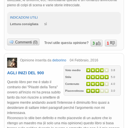
pieno di colpi di scena e varie storie intrecciate.
INDICAZIONI UTILI
sì
Lettura consigliata
Commenti (0)
Trovi utile questa opinione?
3
1
Opinione inserita da
deborino
04 Febbraio, 2016
Voto medio
3.8
AGLI INIZI DEL 900
Stile
5.0
Questo libro per me è stato il
Contenuto
4.0
contrario dei "Pilastri della Terra"
Piacevolezza
3.0
ovvero all'inizio mi ha presa subito
tanto da non riuscire a smettere di
leggere mentre andando avanti l'interesse è diminuito fino quasi a
desiderare di saltare interi paragrafi perché l'argomento non mi
interessava.
Riconosco lo stile ben definito e molto piacevole di un autore che io
ritengo un maestro ma (è solo una mia opinione) questo libro si basa