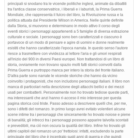
principali si snodano tra le vicende politiche inglesi, animate da dibattiti
tra l'antica classe conservatrice, i liberali e i laburisti, la Prima Guerra
Mondiale, che rappresenta il fulcro del libro, la Rivoluzione russa e la
politica attuata dal Presidente Wilson in America. Nelle quinte definite
dalla Storia, si muovono e determinano in modo attivo il corso degli
eventi storici i personaggi appartenenti a 5 famiglie di diversa estrazione
culturale e sociale. I personaggi sono ben caratterizzati e ciascuno è
portavoce di un modo di pensare e agire di uomini e donne realmente
esistiti che hanno caratterizzato l'epoca narrata. In questo senso l'autore
riesce a trasmettere con vividezza al lettore l'aria e gli umori respirati
all'inizio del 900 in diversi Paesi europei. Non trattandosi di un libro di
storia, ovviamente non trovano spazio molti fatti storici coinvolti dalla
Prima Guerra e purtroppo manca per intero la storia del fronte italiano.
D'altra parte sono narrate le vicende storiche che hanno da vicino
coinvolto i protagonisti, che non includono personaggi italiani. Il libro non
manca di particolari nella descrizione degli attacchi bellici e dei mezzi
usati per combatterli. Personalmente non ho trovato tediose queste parti,
ma interessanti che anzi hanno ri-acceso il mio interesse per questa
pagina storica così triste. Passo adesso a descrivere quelli che, per me,
sono i difetti del romanzo. In primo luogo avrei evitato volentieri alcune
scene intime tra i personaggi che sinceramente ho trovato noiose e piene
di banalità; gli intrecci tra i personaggi possono apparire talvolta scontati
e prevedibili, ma ciò non oscura la qualità del libro. Infine ho trovato gli
ultimi capitoli del romanzo un po' frettolosi: infatti, escludendo la parte
principale del libro che è incentrato sugli anni di guerra e che quindi