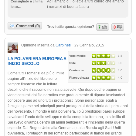
Agli amanti di Follett e a tutti coloro che amano
Consigliato a chi ha
i romanzi di buona fattura
letto...
Commenti (0)
Trovi utile questa opinione?
7
0
Opinione inserita da
Carpineti
29 Gennaio, 2015
Voto medio
3.8
LA POLVERIERA EUROPEA A
INIZIO SECOLO
Stile
3.0
Contenuto
4.0
Come tutti i romanzi da più di mille
Piacevolezza
4.0
pagine all'inizio del libro sono
sempre timoroso che la lettura
decolli o che il racconto non sia piacevole. Qui dopo poche pagine si
viene catturati dal filo narrativo che gradualmente di dipana lasciandoci
conoscere uno ad uno tutti i protagonisti. Sono personaggi legati a
famiglie sparse nei principali paesi protagonisti della storia dei primi anni
del novecento. Il mondo è una polveriera, i più prestigiosi paesi europei
cavalcanti l'onda dello sviluppo e della conquista fremono, la scintilla di
Sarayevo divampa dentro gli animi belligeranti e l'incendio della guerra
esplode. Dal Regno Unito alla Germania, dalla Russia agli Stati Uniti
d'America, i protagonisti del romanzo partecipano al fianco dei grandi