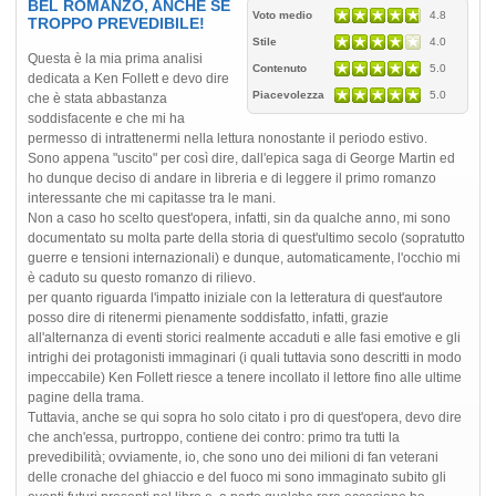
BEL ROMANZO, ANCHE SE
Voto medio
4.8
TROPPO PREVEDIBILE!
Stile
4.0
Questa è la mia prima analisi
Contenuto
5.0
dedicata a Ken Follett e devo dire
Piacevolezza
5.0
che è stata abbastanza
soddisfacente e che mi ha
permesso di intrattenermi nella lettura nonostante il periodo estivo.
Sono appena "uscito" per così dire, dall'epica saga di George Martin ed
ho dunque deciso di andare in libreria e di leggere il primo romanzo
interessante che mi capitasse tra le mani.
Non a caso ho scelto quest'opera, infatti, sin da qualche anno, mi sono
documentato su molta parte della storia di quest'ultimo secolo (sopratutto
guerre e tensioni internazionali) e dunque, automaticamente, l'occhio mi
è caduto su questo romanzo di rilievo.
per quanto riguarda l'impatto iniziale con la letteratura di quest'autore
posso dire di ritenermi pienamente soddisfatto, infatti, grazie
all'alternanza di eventi storici realmente accaduti e alle fasi emotive e gli
intrighi dei protagonisti immaginari (i quali tuttavia sono descritti in modo
impeccabile) Ken Follett riesce a tenere incollato il lettore fino alle ultime
pagine della trama.
Tuttavia, anche se qui sopra ho solo citato i pro di quest'opera, devo dire
che anch'essa, purtroppo, contiene dei contro: primo tra tutti la
prevedibilità; ovviamente, io, che sono uno dei milioni di fan veterani
delle cronache del ghiaccio e del fuoco mi sono immaginato subito gli