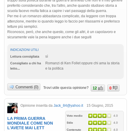
troppo sulla politica durante la guerra e ammetto che non è il mio genere
preferito considerando che, tra l'altro, anche quando studiavo storia a
scuola facevo molta fatica a capire i vari passaggi della guerra.
Per me è un romanzo abbastanza complicato, da leggere con troppa
attenzione, mentre io quando leggo lo faccio per rilassarmi e preferisco
letture più semplici.
Riconosco, però, che anche questo, come gli altri, è un capolavoro e
sicuramente vale la pena leggere anche i due seguiti
INDICAZIONI UTILI
sì
Lettura consigliata
Romanzi di Ken Follet oppure chi ama la storia
Consigliato a chi ha
e la politica
letto...
Commenti (0)
Trovi utile questa opinione?
12
0
Opinione inserita da
Jack_84@yahoo.it
15 Giugno, 2015
Voto medio
4.0
LA PRIMA GUERRA
MONDIALE COME NON
Stile
4.0
L'AVETE MAI LETT
Contenuto
4.0