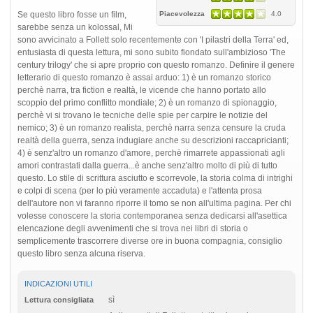
Se questo libro fosse un film,
Piacevolezza
4.0
sarebbe senza un kolossal, Mi
sono avvicinato a Follett solo recentemente con 'I pilastri della Terra' ed,
entusiasta di questa lettura, mi sono subito fiondato sull'ambizioso 'The
century trilogy' che si apre proprio con questo romanzo. Definire il genere
letterario di questo romanzo è assai arduo: 1) è un romanzo storico
perchè narra, tra fiction e realtà, le vicende che hanno portato allo
scoppio del primo conflitto mondiale; 2) è un romanzo di spionaggio,
perchè vi si trovano le tecniche delle spie per carpire le notizie del
nemico; 3) è un romanzo realista, perchè narra senza censure la cruda
realtà della guerra, senza indugiare anche su descrizioni raccapricianti;
4) è senz'altro un romanzo d'amore, perchè rimarrete appassionati agli
amori contrastati dalla guerra...è anche senz'altro molto di più di tutto
questo. Lo stile di scrittura asciutto e scorrevole, la storia colma di intrighi
e colpi di scena (per lo più veramente accaduta) e l'attenta prosa
dell'autore non vi faranno riporre il tomo se non all'ultima pagina. Per chi
volesse conoscere la storia contemporanea senza dedicarsi all'asettica
elencazione degli avvenimenti che si trova nei libri di storia o
semplicemente trascorrere diverse ore in buona compagnia, consiglio
questo libro senza alcuna riserva.
INDICAZIONI UTILI
sì
Lettura consigliata