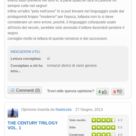
eventi futuri presenti nel libro e, a parte qualche rara occasione ho
sempre colto nel segno!
infine un'altro "pelo nell'uovo" lo si può trovare nel linguaggio usato dai
protagonisti troppo "moderno" per l'epoca, tuttavia non lo si deve
considerare un vero errore, poichè, il linguaggio colloquiale usato
all'inizio del secolo, avrebbe solo annoiato il lettore facendoli perdere il
segno.
consiglio molto la lettura di questo romanzo e dei successori.
INDICAZIONI UTILI
sì
Lettura consigliata
romanzi storici di vario genere
Consigliato a chi ha
letto...
Commenti (0)
Trovi utile questa opinione?
4
0
Opinione inserita da
Nadiezda
27 Giugno, 2013
Voto medio
4.3
THE CENTURY TRILOGY
VOL. 1
Stile
5.0
Contenuto
4.0