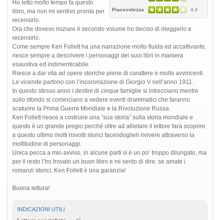
Ho letto molto tempo fa questo
Piacevolezza
4.0
libro, ma non mi sentivo pronta per
recensirlo.
Ora che dovevo iniziare il secondo volume ho deciso di rileggerlo e
recensirlo.
Come sempre Ken Follett ha una narrazione molto fluida ed accattivante,
riesce sempre a descrivere i personaggi dei suoi libri in maniera
esaustiva ed indimenticabile.
Riesce a dar vita ad opere storiche piene di carattere e molto avvincenti.
Le vicende partono con l’incoronazione di Giorgio V nell’anno 1911.
In questo stesso anno i destini di cinque famiglie si intrecciano mentre
sullo sfondo si cominciano a vedere eventi drammatici che faranno
scaturire la Prima Guerra Mondiale e la Rivoluzione Russa.
Ken Follett riesce a costruire una “sua storia” sulla storia mondiale e
questo è un grande pregio perché oltre ad allietare il lettore farà scoprire
a questo ultimo molti risvolti storici facendoglieli rivivere attraverso la
moltitudine di personaggi.
Unica pecca a mio avviso, in alcune parti si è un po’ troppo dilungato, ma
per il resto l’ho trovato un buon libro e mi sento di dire: se amate i
romanzi storici, Ken Follett è una garanzia!
Buona lettura!
INDICAZIONI UTILI