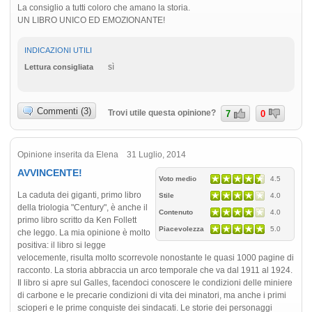
La consiglio a tutti coloro che amano la storia.
UN LIBRO UNICO ED EMOZIONANTE!
INDICAZIONI UTILI
sì
Lettura consigliata
Commenti (3)
Trovi utile questa opinione?
7
0
Opinione inserita da Elena 31 Luglio, 2014
AVVINCENTE!
Voto medio
4.5
La caduta dei giganti, primo libro
Stile
4.0
della triologia "Century", è anche il
Contenuto
4.0
primo libro scritto da Ken Follett
Piacevolezza
5.0
che leggo. La mia opinione è molto
positiva: il libro si legge
velocemente, risulta molto scorrevole nonostante le quasi 1000 pagine di
racconto. La storia abbraccia un arco temporale che va dal 1911 al 1924.
Il libro si apre sul Galles, facendoci conoscere le condizioni delle miniere
di carbone e le precarie condizioni di vita dei minatori, ma anche i primi
scioperi e le prime conquiste dei sindacati. Le storie dei personaggi