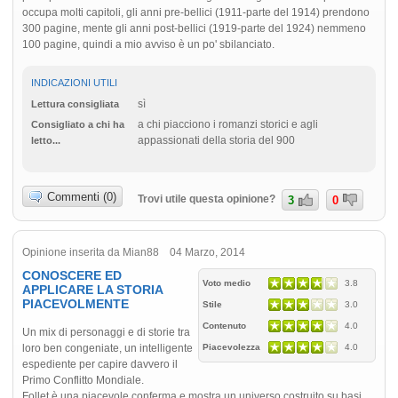
occupa molti capitoli, gli anni pre-bellici (1911-parte del 1914) prendono
300 pagine, mente gli anni post-bellici (1919-parte del 1924) nemmeno
100 pagine, quindi a mio avviso è un po' sbilanciato.
INDICAZIONI UTILI
sì
Lettura consigliata
a chi piacciono i romanzi storici e agli
Consigliato a chi ha
appassionati della storia del 900
letto...
Commenti (0)
Trovi utile questa opinione?
3
0
Opinione inserita da Mian88 04 Marzo, 2014
CONOSCERE ED
Voto medio
3.8
APPLICARE LA STORIA
PIACEVOLMENTE
Stile
3.0
Contenuto
4.0
Un mix di personaggi e di storie tra
loro ben congeniate, un intelligente
Piacevolezza
4.0
espediente per capire davvero il
Primo Conflitto Mondiale.
Follet è una piacevole conferma e mostra un universo costruito su basi