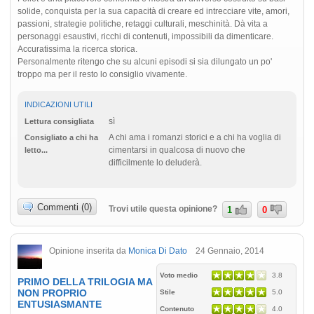
solide, conquista per la sua capacità di creare ed intrecciare vite, amori,
passioni, strategie politiche, retaggi culturali, meschinità. Dà vita a
personaggi esaustivi, ricchi di contenuti, impossibili da dimenticare.
Accuratissima la ricerca storica.
Personalmente ritengo che su alcuni episodi si sia dilungato un po'
troppo ma per il resto lo consiglio vivamente.
INDICAZIONI UTILI
sì
Lettura consigliata
A chi ama i romanzi storici e a chi ha voglia di
Consigliato a chi ha
cimentarsi in qualcosa di nuovo che
letto...
difficilmente lo deluderà.
Commenti (0)
Trovi utile questa opinione?
1
0
Opinione inserita da
Monica Di Dato
24 Gennaio, 2014
Voto medio
3.8
PRIMO DELLA TRILOGIA MA
NON PROPRIO
Stile
5.0
ENTUSIASMANTE
Contenuto
4.0