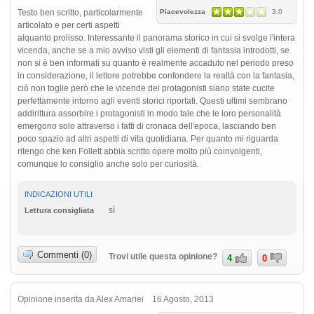
Testo ben scritto, particolarmente
Piacevolezza
3.0
articolato e per certi aspetti
alquanto prolisso. Interessante il panorama storico in cui si svolge l'intera
vicenda, anche se a mio avviso visti gli elementi di fantasia introdotti, se
non si è ben informati su quanto è realmente accaduto nel periodo preso
in considerazione, il lettore potrebbe confondere la realtà con la fantasia,
ciò non toglie però che le vicende dei protagonisti siano state cucite
perfettamente intorno agli eventi storici riportati. Questi ultimi sembrano
addirittura assorbire i protagonisti in modo tale che le loro personalità
emergono solo attraverso i fatti di cronaca dell'epoca, lasciando ben
poco spazio ad altri aspetti di vita quotidiana. Per quanto mi riguarda
ritengo che ken Follett abbia scritto opere molto più coinvolgenti,
comunque lo consiglio anche solo per curiosità.
INDICAZIONI UTILI
sì
Lettura consigliata
Commenti (0)
Trovi utile questa opinione?
4
0
Opinione inserita da Alex Amariei 16 Agosto, 2013