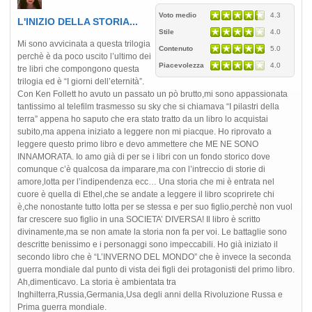
Voto medio
4.3
L'INIZIO DELLA STORIA...
Stile
4.0
Mi sono avvicinata a questa trilogia
Contenuto
5.0
perchè è da poco uscito l’ultimo dei
Piacevolezza
4.0
tre libri che compongono questa
trilogia ed è “I giorni dell’eternità”.
Con Ken Follett ho avuto un passato un pò brutto,mi sono appassionata
tantissimo al telefilm trasmesso su sky che si chiamava “I pilastri della
terra” appena ho saputo che era stato tratto da un libro lo acquistai
subito,ma appena iniziato a leggere non mi piacque. Ho riprovato a
leggere questo primo libro e devo ammettere che ME NE SONO
INNAMORATA. Io amo già di per se i libri con un fondo storico dove
comunque c’è qualcosa da imparare,ma con l’intreccio di storie di
amore,lotta per l’indipendenza ecc… Una storia che mi è entrata nel
cuore è quella di Ethel,che se andate a leggere il libro scoprirete chi
è,che nonostante tutto lotta per se stessa e per suo figlio,perchè non vuol
far crescere suo figlio in una SOCIETA’ DIVERSA! Il libro è scritto
divinamente,ma se non amate la storia non fa per voi. Le battaglie sono
descritte benissimo e i personaggi sono impeccabili. Ho già iniziato il
secondo libro che è “L’INVERNO DEL MONDO” che è invece la seconda
guerra mondiale dal punto di vista dei figli dei protagonisti del primo libro.
Ah,dimenticavo. La storia è ambientata tra
Inghilterra,Russia,Germania,Usa degli anni della Rivoluzione Russa e
Prima guerra mondiale.