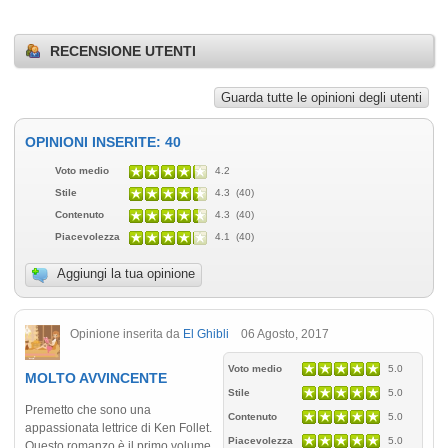
RECENSIONE UTENTI
Guarda tutte le opinioni degli utenti
OPINIONI INSERITE: 40
Voto medio
4.2
Stile
4.3 (40)
Contenuto
4.3 (40)
Piacevolezza
4.1 (40)
Aggiungi la tua opinione
Opinione inserita da
El Ghibli
06 Agosto, 2017
Voto medio
5.0
MOLTO AVVINCENTE
Stile
5.0
Premetto che sono una
Contenuto
5.0
appassionata lettrice di Ken Follet.
Piacevolezza
5.0
Questo romanzo è il primo volume