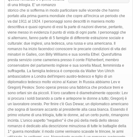
di una trilogia. E' un romanzo
storico che si sofferma in modo particolare sulle vicende che hanno
portato alla prima guerra mondiale che copre all'incirca un periodo che
va dal 1911 al 1924. I personaggi sono descritti in maniera molto
descrittiva e quasi ognuno di essi fa parte di nazioni diverse, pertanto,
viene messo in evidenza il punto di vista di ogni parte. I personaggi che
si alternano, fanno parte di 5 famiglie di differente estrazione sociale e
culturale: due inglesi, una tedesca, una russa e una americana. Il
romanzo ha inizio facendoci conoscere le precarie condizioni di vita dei
minatori in Galles, con Billy Williams e sua sorella Ethel. Quest'ultima
presta servizio come cameriera presso il conte Fitzherbert, membro
conservatore del parlamento inglese e sua sorella Maud, femminista e
suffragetta. La famiglia tedesca è composta da Walter Von Ulrich
ambasciatore a Londra dell'impero austro-tedesco e figlio di un
diplomatico tedesco molto vicino al Kaiser. In Russia abbiamo Lev e
Gregorij Peskov. Sono operai presso una fabbrica che produce treni e
sono orfani sin da piccoli. Il loro carattere è diametralmente opposto: Lev
si procura i soldi barando a carte e antepone le donne a tutto; Gregorij è
un lavoratore onesto. Per finire c'è Gus Dewar, un diplomatico americano
che sogna di lavorare accanto al presidente alla casa bianca. Essendo il
primo volume di una trilogia, tutte le donne, ad un certo punto, rimangono
incinta. L'unico aspetto "negativo" è che più della metà dello stesso
romanzo è dedicato alla descrizione minuziosa di tutte le battaglie della
1^ guerra mondiale: il modo come venivano scavate le trincee, le armi
utilizzate, le uniformi, ecc. Nonostante questo è un romanzo avvincente