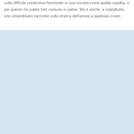
sulla difficile condizione femminile in una società come quella saudita, e
per questo ha subito forti censure in patria. Ma è anche, e soprattutto,
uno straordinario racconto sulla ricerca dell'amore a qualsiasi costo.