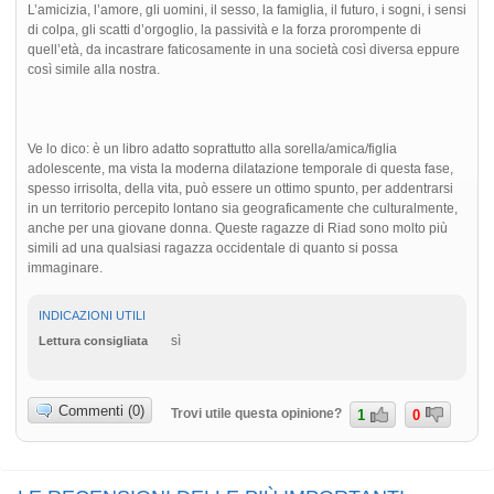
L’amicizia, l’amore, gli uomini, il sesso, la famiglia, il futuro, i sogni, i sensi
di colpa, gli scatti d’orgoglio, la passività e la forza prorompente di
quell’età, da incastrare faticosamente in una società così diversa eppure
così simile alla nostra.
Ve lo dico: è un libro adatto soprattutto alla sorella/amica/figlia
adolescente, ma vista la moderna dilatazione temporale di questa fase,
spesso irrisolta, della vita, può essere un ottimo spunto, per addentrarsi
in un territorio percepito lontano sia geograficamente che culturalmente,
anche per una giovane donna. Queste ragazze di Riad sono molto più
simili ad una qualsiasi ragazza occidentale di quanto si possa
immaginare.
INDICAZIONI UTILI
sì
Lettura consigliata
Commenti (0)
Trovi utile questa opinione?
1
0