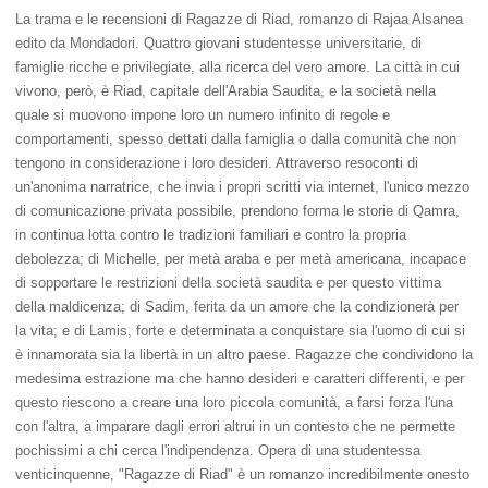
La trama e le recensioni di Ragazze di Riad, romanzo di Rajaa Alsanea
edito da Mondadori. Quattro giovani studentesse universitarie, di
famiglie ricche e privilegiate, alla ricerca del vero amore. La città in cui
vivono, però, è Riad, capitale dell'Arabia Saudita, e la società nella
quale si muovono impone loro un numero infinito di regole e
comportamenti, spesso dettati dalla famiglia o dalla comunità che non
tengono in considerazione i loro desideri. Attraverso resoconti di
un'anonima narratrice, che invia i propri scritti via internet, l'unico mezzo
di comunicazione privata possibile, prendono forma le storie di Qamra,
in continua lotta contro le tradizioni familiari e contro la propria
debolezza; di Michelle, per metà araba e per metà americana, incapace
di sopportare le restrizioni della società saudita e per questo vittima
della maldicenza; di Sadim, ferita da un amore che la condizionerà per
la vita; e di Lamis, forte e determinata a conquistare sia l'uomo di cui si
è innamorata sia la libertà in un altro paese. Ragazze che condividono la
medesima estrazione ma che hanno desideri e caratteri differenti, e per
questo riescono a creare una loro piccola comunità, a farsi forza l'una
con l'altra, a imparare dagli errori altrui in un contesto che ne permette
pochissimi a chi cerca l'indipendenza. Opera di una studentessa
venticinquenne, "Ragazze di Riad" è un romanzo incredibilmente onesto