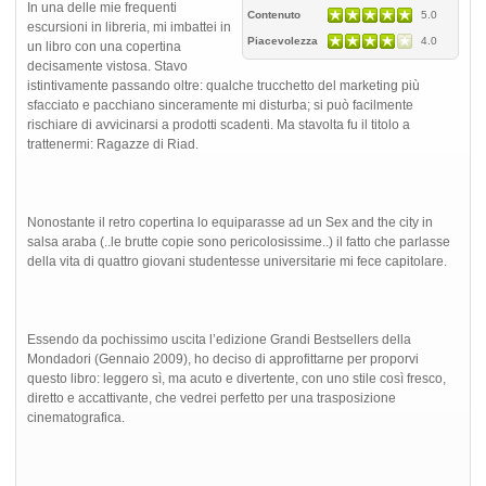
In una delle mie frequenti
Contenuto
5.0
escursioni in libreria, mi imbattei in
Piacevolezza
4.0
un libro con una copertina
decisamente vistosa. Stavo
istintivamente passando oltre: qualche trucchetto del marketing più
sfacciato e pacchiano sinceramente mi disturba; si può facilmente
rischiare di avvicinarsi a prodotti scadenti. Ma stavolta fu il titolo a
trattenermi: Ragazze di Riad.
Nonostante il retro copertina lo equiparasse ad un Sex and the city in
salsa araba (..le brutte copie sono pericolosissime..) il fatto che parlasse
della vita di quattro giovani studentesse universitarie mi fece capitolare.
Essendo da pochissimo uscita l’edizione Grandi Bestsellers della
Mondadori (Gennaio 2009), ho deciso di approfittarne per proporvi
questo libro: leggero sì, ma acuto e divertente, con uno stile così fresco,
diretto e accattivante, che vedrei perfetto per una trasposizione
cinematografica.