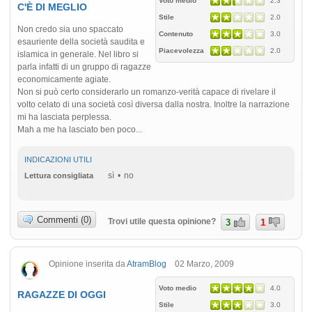
Voto medio
2.3
C'È DI MEGLIO
Stile
2.0
Non credo sia uno spaccato
Contenuto
3.0
esauriente della società saudita e
Piacevolezza
2.0
islamica in generale. Nel libro si
parla infatti di un gruppo di ragazze
economicamente agiate.
Non si può certo considerarlo un romanzo-verità capace di rivelare il
volto celato di una società così diversa dalla nostra. Inoltre la narrazione
mi ha lasciata perplessa.
Mah a me ha lasciato ben poco...
INDICAZIONI UTILI
sì
no
Lettura consigliata
Commenti (0)
Trovi utile questa opinione?
3
1
Opinione inserita da
AtramBlog
02 Marzo, 2009
Voto medio
4.0
RAGAZZE DI OGGI
Stile
3.0